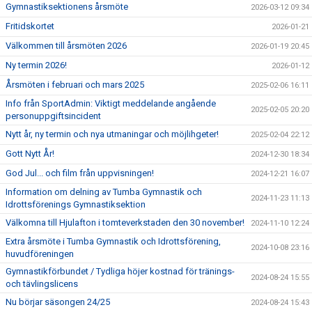
Gymnastiksektionens årsmöte
2026-03-12 09:34
Fritidskortet
2026-01-21
Välkommen till årsmöten 2026
2026-01-19 20:45
Ny termin 2026!
2026-01-12
Årsmöten i februari och mars 2025
2025-02-06 16:11
Info från SportAdmin: Viktigt meddelande angående
2025-02-05 20:20
personuppgiftsincident
Nytt år, ny termin och nya utmaningar och möjlihgeter!
2025-02-04 22:12
Gott Nytt År!
2024-12-30 18:34
God Jul... och film från uppvisningen!
2024-12-21 16:07
Information om delning av Tumba Gymnastik och
2024-11-23 11:13
Idrottsförenings Gymnastiksektion
Välkomna till Hjulafton i tomteverkstaden den 30 november!
2024-11-10 12:24
Extra årsmöte i Tumba Gymnastik och Idrottsförening,
2024-10-08 23:16
huvudföreningen
Gymnastikförbundet / Tydliga höjer kostnad för tränings-
2024-08-24 15:55
och tävlingslicens
Nu börjar säsongen 24/25
2024-08-24 15:43