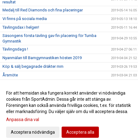
resultat
Medalj till Red Diamonds och fina placeringar
2019-05-14 16:05
Vi finns på sociala media
2019-05-13 18:10
Tävlingsdax i helgen!
2019-05-11 16:44
Säsongens första tävling gav fin placering för Tumba
2019-04-29 10:55
Gymnastik
Tävlingsdags !
2019-04-27 06:11
Nyanmälan till Barngymnastiken hösten 2019
2019-04-04 21:52
Köp & sälj begagnade dräkter mm
2019-03-26 19:53
Årsmöte
2019-03-04 21:03
Vi finns på YouTube
2019-01-22 23:07
Lediga platser i Bamsegympa
För att hemsidan ska fungera korrekt använder vi nödvändiga
2019-01-15 23:05
cookies från SportAdmin. Dessa går inte att stänga av.
Återanmälan truppgymnastik
2019-01-07 22:16
Föreningen kan också använda frivilliga cookies, t.ex. för statistik
eller marknadsföring. Du väljer själv om du vill acceptera dessa.
Anpassa dina val
Cookie-inställningar
Gå till Webbversion
Acceptera nödvändiga
Acceptera alla