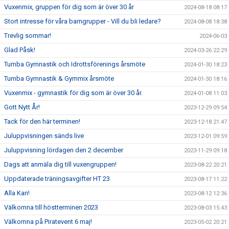
Vuxenmix, gruppen för dig som är över 30 år
2024-08-18 08:17
Stort intresse för våra barngrupper - Vill du bli ledare?
2024-08-08 18:38
Trevlig sommar!
2024-06-03
Glad Påsk!
2024-03-26 22:29
Tumba Gymnastik och Idrottsförenings årsmöte
2024-01-30 18:23
Tumba Gymnastik & Gymmix årsmöte
2024-01-30 18:16
Vuxenmix - gymnastik för dig som är över 30 år.
2024-01-08 11:03
Gott Nytt År!
2023-12-29 09:54
Tack för den här terminen!
2023-12-18 21:47
Juluppvisningen sänds live
2023-12-01 09:59
Juluppvisning lördagen den 2 december
2023-11-29 09:18
Dags att anmäla dig till vuxengruppen!
2023-08-22 20:21
Uppdaterade träningsavgifter HT 23
2023-08-17 11:22
Alla Kan!
2023-08-12 12:36
Välkomna till höstterminen 2023
2023-08-03 15:43
Välkomna på Piratevent 6 maj!
2023-05-02 20:21