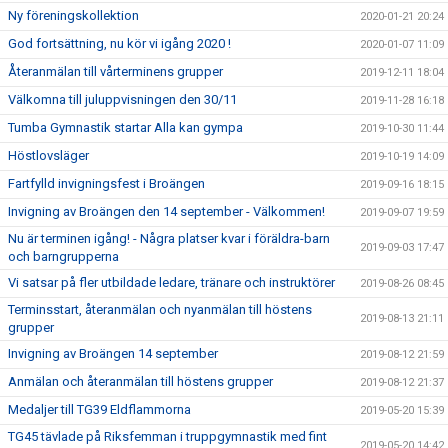
Ny föreningskollektion
2020-01-21 20:24
God fortsättning, nu kör vi igång 2020 !
2020-01-07 11:09
Återanmälan till vårterminens grupper
2019-12-11 18:04
Välkomna till juluppvisningen den 30/11
2019-11-28 16:18
Tumba Gymnastik startar Alla kan gympa
2019-10-30 11:44
Höstlovsläger
2019-10-19 14:09
Fartfylld invigningsfest i Broängen
2019-09-16 18:15
Invigning av Broängen den 14 september - Välkommen!
2019-09-07 19:59
Nu är terminen igång! - Några platser kvar i föräldra-barn
2019-09-03 17:47
och barngrupperna
Vi satsar på fler utbildade ledare, tränare och instruktörer
2019-08-26 08:45
Terminsstart, återanmälan och nyanmälan till höstens
2019-08-13 21:11
grupper
Invigning av Broängen 14 september
2019-08-12 21:59
Anmälan och återanmälan till höstens grupper
2019-08-12 21:37
Medaljer till TG39 Eldflammorna
2019-05-20 15:39
TG45 tävlade på Riksfemman i truppgymnastik med fint
2019-05-20 14:42