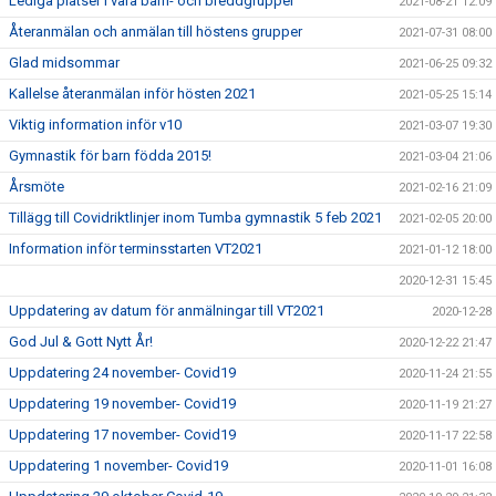
Lediga platser i våra barn- och breddgrupper
2021-08-21 12:09
Återanmälan och anmälan till höstens grupper
2021-07-31 08:00
Glad midsommar
2021-06-25 09:32
Kallelse återanmälan inför hösten 2021
2021-05-25 15:14
Viktig information inför v10
2021-03-07 19:30
Gymnastik för barn födda 2015!
2021-03-04 21:06
Årsmöte
2021-02-16 21:09
Tillägg till Covidriktlinjer inom Tumba gymnastik 5 feb 2021
2021-02-05 20:00
Information inför terminsstarten VT2021
2021-01-12 18:00
2020-12-31 15:45
Uppdatering av datum för anmälningar till VT2021
2020-12-28
God Jul & Gott Nytt År!
2020-12-22 21:47
Uppdatering 24 november- Covid19
2020-11-24 21:55
Uppdatering 19 november- Covid19
2020-11-19 21:27
Uppdatering 17 november- Covid19
2020-11-17 22:58
Uppdatering 1 november- Covid19
2020-11-01 16:08