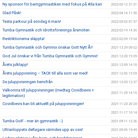
Ny sponsor för barngymnastiken med fokus på Alla kan
2022-05-12 21:51
Glad Påsk!
2022-04-14 11:30
Testa parkour på söndag 6 mars!
2022-03-02 07:37
Tumba Gymnastik och Idrottsförenings årsmöten
2022-02-19 14:35
Restriktionerna släppta!
2022-02-09 19:54
Tumba Gymnastik och Gymmix önskar Gott Nytt År!
2021-12-29 09:52
God Jul önskar vi från Tumba Gymnastik och Gymmix!
2021-12-20 19:39
Årets julklapp!
2021-12-09 14:10
Årets juluppvisning – TACK till alla som var med!
2021-12-05 13:59
Se juluppvisningen hemifrån
2021-12-03 12:37
Välkomna till juluppvisningen (medtag Covidbevis +
2021-11-29 14:15
legitimation)
Covidbevis kan bli aktuellt på juluppvisningen!
2021-11-23 20:24
2021-11-17 10:14
Tumba GoIF - mer än gymnastik :-)
2021-09-11 12:26
Uttranloppets deltagare värmdes upp av oss!
2021-09-05 19:49