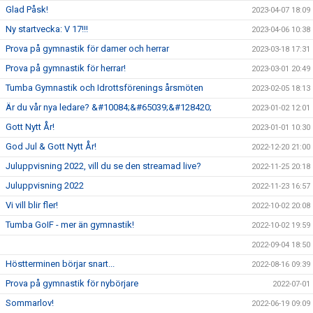
Glad Påsk!
2023-04-07 18:09
Ny startvecka: V 17!!!
2023-04-06 10:38
Prova på gymnastik för damer och herrar
2023-03-18 17:31
Prova på gymnastik för herrar!
2023-03-01 20:49
Tumba Gymnastik och Idrottsförenings årsmöten
2023-02-05 18:13
Är du vår nya ledare? &#10084;&#65039;&#128420;
2023-01-02 12:01
Gott Nytt År!
2023-01-01 10:30
God Jul & Gott Nytt År!
2022-12-20 21:00
Juluppvisning 2022, vill du se den streamad live?
2022-11-25 20:18
Juluppvisning 2022
2022-11-23 16:57
Vi vill blir fler!
2022-10-02 20:08
Tumba GoIF - mer än gymnastik!
2022-10-02 19:59
2022-09-04 18:50
Höstterminen börjar snart...
2022-08-16 09:39
Prova på gymnastik för nybörjare
2022-07-01
Sommarlov!
2022-06-19 09:09