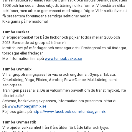
Vår fantastiska förening (Tumba Gymnastik och Idrottsförening) bildades
1908 och har sedan dess erbjudit träning i olika former. Vi består av olika
sektioner, men arbetar gemensamt med många frågor. Vi är stolta över att
få presentera föreningens samtliga sektioner nedan.
Kika gärna på hemsidorna!
Tumba Basket
Vi erbjuder basket för både flickor och pojkar födda mellan 2005 och
2013. Beroende på grupp så tränar vi i
Idrottshuset på måndagar och onsdagar och i Broängshallen på tisdagar,
torsdagar eller fredagar.
Mer information finns på
www.tumbabasket.se
Tumba
Gymmix
Vi har gruppträningspass för vuxna och ungdomar: Gympa, Tabata,
Cirkelträning, Yoga, Pilates, Aerobic, PowerDance, Multiträning samt
seniorpass.
Träningen passar alla! Du är välkommen oavsett om du tränat mycket, lite
eller inte alls!
Schema, beskrivning av passen, information om priser mm. hittar du
på
www.tumbagymmix.se
Följ oss gärna på
https://www.facebook.com/tumbagymmix
Tumba Gymnastik
Vi erbjuder verksamhet från 3 års ålder för både killar och tjejer.