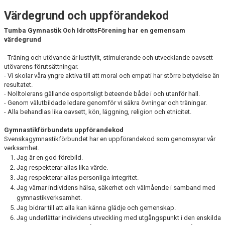
VÅRA GRUPPER/TRÄNARE
Värdegrund och uppförandekod
FÖR MEDLEMMAR
Tumba Gymnastik Och IdrottsFörening har en gemensam
värdegrund
FÖR LEDARE
- Träning och utövande är lustfyllt, stimulerande och utvecklande oavsett
utövarens förutsättningar.
KONTAKT
- Vi skolar våra yngre aktiva till att moral och empati har större betydelse än
resultatet.
- Nolltolerans gällande osportsligt beteende både i och utanför hall.
BILDGALLERI
- Genom välutbildade ledare genomför vi säkra övningar och träningar.
- Alla behandlas lika oavsett, kön, läggning, religion och etnicitet.
Gymnastikförbundets uppförandekod
Svenskagymnastikförbundet har en uppförandekod som genomsyrar vår
verksamhet.
Jag är en god förebild.
Jag respekterar allas lika värde.
Jag respekterar allas personliga integritet.
Jag värnar individens hälsa, säkerhet och välmående i samband med
gymnastikverksamhet.
Jag bidrar till att alla kan känna glädje och gemenskap.
Jag underlättar individens utveckling med utgångspunkt i den enskilda