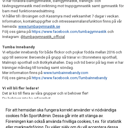
Vi har föräldra-barngymnastik, barngymnastik, tränings- och
tävlingsgymnastik med inriktning mot truppgymnastik samt gymnastik för
barn med funktionsnedsättning.
Vi håller till i Broängen och Kassmyra med verksamhet 7 dagar i veckan.
Information, kontaktuppgifter och intresseanmälansfunktion finns på vår
hemsida:
www.tumbagymnastik.se
Följ oss gärna på
https://www.facebook.com/tumbagymnastik
och
Instagram:
@tumbagymnastik_official
Tumba Innebandy
Vi erbjuder innebandy för både flickor och pojkar födda mellan 2016 och
upp till seniorer. Beroende på grupp så tränar vi i Storvretens sporthall,
Malmsjö sporthall och Botkyrkahallen. Dag och tid beror på lag men vi har
träningar måndag till torsdag samt söndag.
Mer information finns på
www.tumbainnebandy.com
Följ oss gärna på
https://www.facebook.com/TumbaInnebandy
Vi vill bli fler ledare!
Det är kö till flera av våra grupper och vi behöver fler!
Du behöver inte ha erfarenhet.
Vi har mentorer inom föreningen och hjälper även till med utbildning.
Om du ställer upp som ledare får ditt barn en plats i en grupp (utan att
För att hemsidan ska fungera korrekt använder vi nödvändiga
behöva stå i kö)!
cookies från SportAdmin. Dessa går inte att stänga av.
Föreningen kan också använda frivilliga cookies, t.ex. för statistik
eller marknadsföring. Du väljer själv om du vill acceptera dessa.