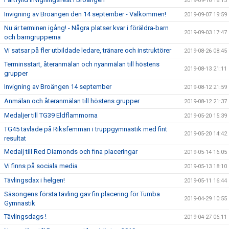
2019-09-16 18:15
Invigning av Broängen den 14 september - Välkommen!
2019-09-07 19:59
Nu är terminen igång! - Några platser kvar i föräldra-barn
2019-09-03 17:47
och barngrupperna
Vi satsar på fler utbildade ledare, tränare och instruktörer
2019-08-26 08:45
Terminsstart, återanmälan och nyanmälan till höstens
2019-08-13 21:11
grupper
Invigning av Broängen 14 september
2019-08-12 21:59
Anmälan och återanmälan till höstens grupper
2019-08-12 21:37
Medaljer till TG39 Eldflammorna
2019-05-20 15:39
TG45 tävlade på Riksfemman i truppgymnastik med fint
2019-05-20 14:42
resultat
Medalj till Red Diamonds och fina placeringar
2019-05-14 16:05
Vi finns på sociala media
2019-05-13 18:10
Tävlingsdax i helgen!
2019-05-11 16:44
Säsongens första tävling gav fin placering för Tumba
2019-04-29 10:55
Gymnastik
Tävlingsdags !
2019-04-27 06:11