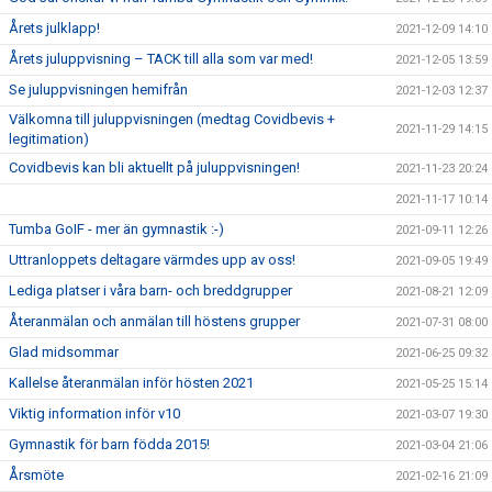
Årets julklapp!
2021-12-09 14:10
Årets juluppvisning – TACK till alla som var med!
2021-12-05 13:59
Se juluppvisningen hemifrån
2021-12-03 12:37
Välkomna till juluppvisningen (medtag Covidbevis +
2021-11-29 14:15
legitimation)
Covidbevis kan bli aktuellt på juluppvisningen!
2021-11-23 20:24
2021-11-17 10:14
Tumba GoIF - mer än gymnastik :-)
2021-09-11 12:26
Uttranloppets deltagare värmdes upp av oss!
2021-09-05 19:49
Lediga platser i våra barn- och breddgrupper
2021-08-21 12:09
Återanmälan och anmälan till höstens grupper
2021-07-31 08:00
Glad midsommar
2021-06-25 09:32
Kallelse återanmälan inför hösten 2021
2021-05-25 15:14
Viktig information inför v10
2021-03-07 19:30
Gymnastik för barn födda 2015!
2021-03-04 21:06
Årsmöte
2021-02-16 21:09