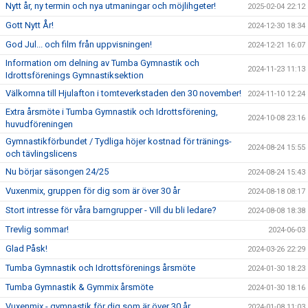
Nytt år, ny termin och nya utmaningar och möjlihgeter!
2025-02-04 22:12
Gott Nytt År!
2024-12-30 18:34
God Jul... och film från uppvisningen!
2024-12-21 16:07
Information om delning av Tumba Gymnastik och
2024-11-23 11:13
Idrottsförenings Gymnastiksektion
Välkomna till Hjulafton i tomteverkstaden den 30 november!
2024-11-10 12:24
Extra årsmöte i Tumba Gymnastik och Idrottsförening,
2024-10-08 23:16
huvudföreningen
Gymnastikförbundet / Tydliga höjer kostnad för tränings-
2024-08-24 15:55
och tävlingslicens
Nu börjar säsongen 24/25
2024-08-24 15:43
Vuxenmix, gruppen för dig som är över 30 år
2024-08-18 08:17
Stort intresse för våra barngrupper - Vill du bli ledare?
2024-08-08 18:38
Trevlig sommar!
2024-06-03
Glad Påsk!
2024-03-26 22:29
Tumba Gymnastik och Idrottsförenings årsmöte
2024-01-30 18:23
Tumba Gymnastik & Gymmix årsmöte
2024-01-30 18:16
Vuxenmix - gymnastik för dig som är över 30 år.
2024-01-08 11:03