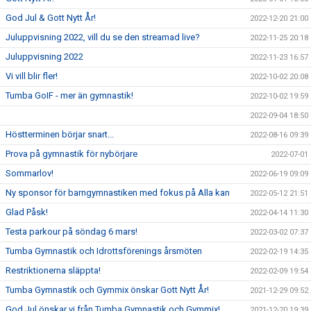
God Jul & Gott Nytt År!
2022-12-20 21:00
Juluppvisning 2022, vill du se den streamad live?
2022-11-25 20:18
Juluppvisning 2022
2022-11-23 16:57
Vi vill blir fler!
2022-10-02 20:08
Tumba GoIF - mer än gymnastik!
2022-10-02 19:59
2022-09-04 18:50
Höstterminen börjar snart...
2022-08-16 09:39
Prova på gymnastik för nybörjare
2022-07-01
Sommarlov!
2022-06-19 09:09
Ny sponsor för barngymnastiken med fokus på Alla kan
2022-05-12 21:51
Glad Påsk!
2022-04-14 11:30
Testa parkour på söndag 6 mars!
2022-03-02 07:37
Tumba Gymnastik och Idrottsförenings årsmöten
2022-02-19 14:35
Restriktionerna släppta!
2022-02-09 19:54
Tumba Gymnastik och Gymmix önskar Gott Nytt År!
2021-12-29 09:52
God Jul önskar vi från Tumba Gymnastik och Gymmix!
2021-12-20 19:39