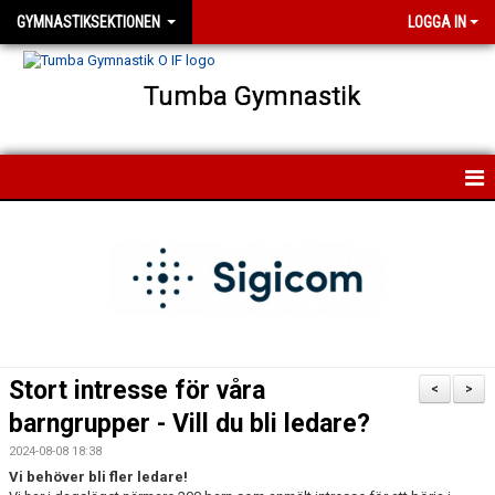
GYMNASTIKSEKTIONEN
LOGGA IN
Tumba Gymnastik
HEM
NYHETER
FÖRENINGEN
FÖR MEDLEMMAR
Stort intresse för våra
<
>
FÖR LEDARE
barngrupper - Vill du bli ledare?
2024-08-08 18:38
KONTAKT
Vi behöver bli fler ledare!