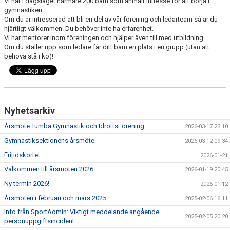
Vi har i dagsläget närmare 200 barn som anmält intresse för att börja i
BILDGALLERI
gymnastiken.
Om du är intresserad att bli en del av vår förening och ledarteam så är du
hjärtligt välkommen. Du behöver inte ha erfarenhet.
Vi har mentorer inom föreningen och hjälper även till med utbildning.
Om du ställer upp som ledare får ditt barn en plats i en grupp (utan att
behöva stå i kö)!
Nyhetsarkiv
Årsmöte Tumba Gymnastik och IdrottsFörening
2026-03-17 23:10
Gymnastiksektionens årsmöte
2026-03-12 09:34
Fritidskortet
2026-01-21
Välkommen till årsmöten 2026
2026-01-19 20:45
Ny termin 2026!
2026-01-12
Årsmöten i februari och mars 2025
2025-02-06 16:11
Info från SportAdmin: Viktigt meddelande angående
2025-02-05 20:20
personuppgiftsincident