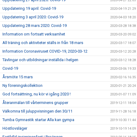
2020-04-27 22:03
Uppdatering 19 april: Covid-19
2020-04-19 21:29
Uppdatering 3 april 2020: Covid-19
2020-04-03 18:20
Uppdatering 28 mars 2020: Covid-19
2020-03-28 18:38
Information om fortsatt verksamhet
2020-03-20 09:02
All träning och aktiviteter ställs in från 18 mars
2020-03-17 18:07
Information Coronaviruset COVID-19, 2020-03-12
2020-03-12 20:28
Tävlingar och utbildningar inställda i helgen
2020-03-12 18:28
Covid-19
2020-03-06 19:33
Årsmöte 15 mars
2020-02-16 16:35
Ny föreningskollektion
2020-01-21 20:24
God fortsättning, nu kör vi igång 2020 !
2020-01-07 11:09
Återanmälan till vårterminens grupper
2019-12-11 18:04
Välkomna till juluppvisningen den 30/11
2019-11-28 16:18
Tumba Gymnastik startar Alla kan gympa
2019-10-30 11:44
Höstlovsläger
2019-10-19 14:09
Fartfylld invigningsfest i Broängen