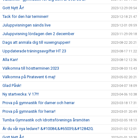
Gott Nytt År!
2023-12-29 09:54
Tack för den här terminen!
2023-12-18 21:47
Juluppvisningen sänds live
2023-12-01 09:59
Juluppvisning lördagen den 2 december
2023-11-29 09:18
Dags att anmäla dig till vuxengruppen!
2023-08-22 20:21
Uppdaterade träningsavgifter HT 23
2023-08-17 11:22
Alla Kan!
2023-08-12 12:36
Välkomna till höstterminen 2023
2023-08-03 15:43
Välkomna på Piratevent 6 maj!
2023-05-02 20:21
Glad Påsk!
2023-04-07 18:09
Ny startvecka: V 17!!!
2023-04-06 10:38
Prova på gymnastik för damer och herrar
2023-03-18 17:31
Prova på gymnastik för herrar!
2023-03-01 20:49
Tumba Gymnastik och Idrottsförenings årsmöten
2023-02-05 18:13
Är du vår nya ledare? &#10084;&#65039;&#128420;
2023-01-02 12:01
Gott Nytt År!
2023-01-01 10:30