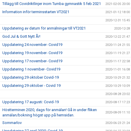
Tillägg till Covidriktlinjer inom Tumba gymnastik 5 feb 2021
2021-02-05 20:00
Information inför terminsstarten VT2021
2021-01-12 18:00
2020-12-31 15:45
Uppdatering av datum för anmälningar till VT2021
2020-12-28
God Jul & Gott Nytt År!
2020-12-22 21:47
Uppdatering 24 november- Covid19
2020-11-24 21:55
Uppdatering 19 november- Covid19
2020-11-19 21:27
Uppdatering 17 november- Covid19
2020-11-17 22:58
Uppdatering 1 november- Covid19
2020-11-01 16:08
Uppdatering 29 oktober Covid-19
2020-10-29 21:32
Uppdatering 29 oktober - Covid 19
2020-10-29 10:09
2020-08-28 23:02
Uppdatering 17 augusti: Covid-19
2020-08-17 17:23
Höstterminen 2020, dags för anmälan! Gå in under fliken
2020-08-09 11:10
anmälan/bokning högst upp på hemsidan.
Sommarlov
2020-06-23 21:24
Uppdatering 27 april 2020: Covid-19