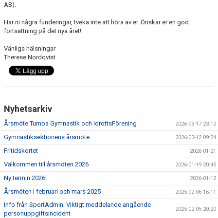
AB).
Har ni några funderingar, tveka inte att höra av er. Önskar er en god
fortsättning på det nya året!
Vänliga hälsningar
Therese Nordqvist
Nyhetsarkiv
Årsmöte Tumba Gymnastik och IdrottsFörening
2026-03-17 23:10
Gymnastiksektionens årsmöte
2026-03-12 09:34
Fritidskortet
2026-01-21
Välkommen till årsmöten 2026
2026-01-19 20:45
Ny termin 2026!
2026-01-12
Årsmöten i februari och mars 2025
2025-02-06 16:11
Info från SportAdmin: Viktigt meddelande angående
2025-02-05 20:20
personuppgiftsincident