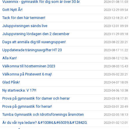
Vuxenmix - gymnastik för dig som är över 30 år.
2024-01-08 11:03
Gott Nytt År!
2023-12-29 09:54
Tack för den här terminen!
2023-12-18 21:47
Juluppvisningen sänds live
2023-12-01 09:59
Juluppvisning lördagen den 2 december
2023-11-29 09:18
Dags att anmäla dig till vuxengruppen!
2023-08-22 20:21
Uppdaterade träningsavgifter HT 23
2023-08-17 11:22
Alla Kan!
2023-08-12 12:36
Välkomna till höstterminen 2023
2023-08-03 15:43
Välkomna på Piratevent 6 maj!
2023-05-02 20:21
Glad Påsk!
2023-04-07 18:09
Ny startvecka: V 17!!!
2023-04-06 10:38
Prova på gymnastik för damer och herrar
2023-03-18 17:31
Prova på gymnastik för herrar!
2023-03-01 20:49
Tumba Gymnastik och Idrottsförenings årsmöten
2023-02-05 18:13
Är du vår nya ledare? &#10084;&#65039;&#128420;
2023-01-02 12:01