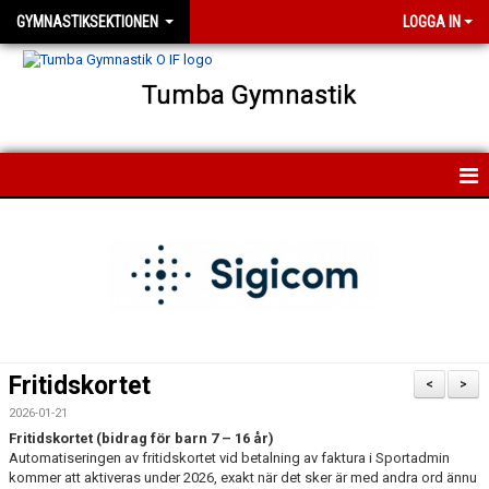
GYMNASTIKSEKTIONEN
LOGGA IN
Tumba Gymnastik
HEM
NYHETER
FÖRENINGEN
FÖR MEDLEMMAR
Fritidskortet
<
>
FÖR LEDARE
2026-01-21
Fritidskortet (bidrag för barn 7 – 16 år)
Automatiseringen av fritidskortet vid betalning av faktura i Sportadmin
KONTAKT
kommer att aktiveras under 2026, exakt när det sker är med andra ord ännu