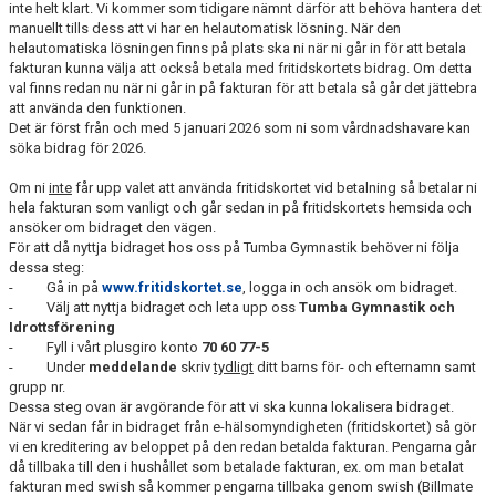
inte helt klart. Vi kommer som tidigare nämnt därför att behöva hantera det
BILDGALLERI
manuellt tills dess att vi har en helautomatisk lösning. När den
helautomatiska lösningen finns på plats ska ni när ni går in för att betala
fakturan kunna välja att också betala med fritidskortets bidrag. Om detta
val finns redan nu när ni går in på fakturan för att betala så går det jättebra
att använda den funktionen.
Det är först från och med 5 januari 2026 som ni som vårdnadshavare kan
söka bidrag för 2026.
Om ni
inte
får upp valet att använda fritidskortet vid betalning så betalar ni
hela fakturan som vanligt och går sedan in på fritidskortets hemsida och
ansöker om bidraget den vägen.
För att då nyttja bidraget hos oss på Tumba Gymnastik behöver ni följa
dessa steg:
- Gå in på
www.fritidskortet.se
, logga in och ansök om bidraget.
- Välj att nyttja bidraget och leta upp oss
Tumba Gymnastik och
Idrottsförening
- Fyll i vårt plusgiro konto
70 60 77-5
- Under
meddelande
skriv
tydligt
ditt barns för- och efternamn samt
grupp nr.
Dessa steg ovan är avgörande för att vi ska kunna lokalisera bidraget.
När vi sedan får in bidraget från e-hälsomyndigheten (fritidskortet) så gör
vi en kreditering av beloppet på den redan betalda fakturan. Pengarna går
då tillbaka till den i hushållet som betalade fakturan, ex. om man betalat
fakturan med swish så kommer pengarna tillbaka genom swish (Billmate