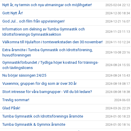
Nytt år, ny termin och nya utmaningar och möjlihgeter!
2025-02-04 22:12
Gott Nytt År!
2024-12-30 18:34
God Jul... och film från uppvisningen!
2024-12-21 16:07
Information om delning av Tumba Gymnastik och
2024-11-23 11:13
Idrottsförenings Gymnastiksektion
Välkomna till Hjulafton i tomteverkstaden den 30 november!
2024-11-10 12:24
Extra årsmöte i Tumba Gymnastik och Idrottsförening,
2024-10-08 23:16
huvudföreningen
Gymnastikförbundet / Tydliga höjer kostnad för tränings-
2024-08-24 15:55
och tävlingslicens
Nu börjar säsongen 24/25
2024-08-24 15:43
Vuxenmix, gruppen för dig som är över 30 år
2024-08-18 08:17
Stort intresse för våra barngrupper - Vill du bli ledare?
2024-08-08 18:38
Trevlig sommar!
2024-06-03
Glad Påsk!
2024-03-26 22:29
Tumba Gymnastik och Idrottsförenings årsmöte
2024-01-30 18:23
Tumba Gymnastik & Gymmix årsmöte
2024-01-30 18:16