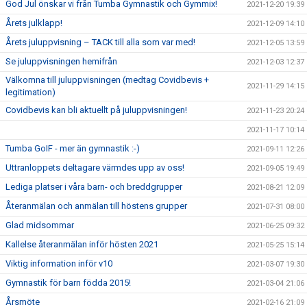
God Jul önskar vi från Tumba Gymnastik och Gymmix!
2021-12-20 19:39
Årets julklapp!
2021-12-09 14:10
Årets juluppvisning – TACK till alla som var med!
2021-12-05 13:59
Se juluppvisningen hemifrån
2021-12-03 12:37
Välkomna till juluppvisningen (medtag Covidbevis +
2021-11-29 14:15
legitimation)
Covidbevis kan bli aktuellt på juluppvisningen!
2021-11-23 20:24
2021-11-17 10:14
Tumba GoIF - mer än gymnastik :-)
2021-09-11 12:26
Uttranloppets deltagare värmdes upp av oss!
2021-09-05 19:49
Lediga platser i våra barn- och breddgrupper
2021-08-21 12:09
Återanmälan och anmälan till höstens grupper
2021-07-31 08:00
Glad midsommar
2021-06-25 09:32
Kallelse återanmälan inför hösten 2021
2021-05-25 15:14
Viktig information inför v10
2021-03-07 19:30
Gymnastik för barn födda 2015!
2021-03-04 21:06
Årsmöte
2021-02-16 21:09