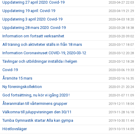
Uppdatering 27 april 2020: Covid-19
2020-04-27 22:03
Uppdatering 19 april: Covid-19
2020-04-19 21:29
Uppdatering 3 april 2020: Covid-19
2020-04-03 18:20
Uppdatering 28 mars 2020: Covid-19
2020-03-28 18:38
Information om fortsatt verksamhet
2020-03-20 09:02
All träning och aktiviteter ställs in från 18 mars
2020-03-17 18:07
Information Coronaviruset COVID-19, 2020-03-12
2020-03-12 20:28
Tävlingar och utbildningar inställda i helgen
2020-03-12 18:28
Covid-19
2020-03-06 19:33
Årsmöte 15 mars
2020-02-16 16:35
Ny föreningskollektion
2020-01-21 20:24
God fortsättning, nu kör vi igång 2020 !
2020-01-07 11:09
Återanmälan till vårterminens grupper
2019-12-11 18:04
Välkomna till juluppvisningen den 30/11
2019-11-28 16:18
Tumba Gymnastik startar Alla kan gympa
2019-10-30 11:44
Höstlovsläger
2019-10-19 14:09