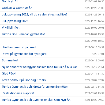
Gott Nytt År!
2023-01-01 10:30
God Jul & Gott Nytt År!
2022-12-20 21:00
Juluppvisning 2022, vill du se den streamad live?
2022-11-25 20:18
Juluppvisning 2022
2022-11-23 16:57
Vi vill blir fler!
2022-10-02 20:08
Tumba GoIF - mer än gymnastik!
2022-10-02 19:59
2022-09-04 18:50
Höstterminen börjar snart...
2022-08-16 09:39
Prova på gymnastik för nybörjare
2022-07-01
Sommarlov!
2022-06-19 09:09
Ny sponsor för barngymnastiken med fokus på Alla kan
2022-05-12 21:51
Glad Påsk!
2022-04-14 11:30
Testa parkour på söndag 6 mars!
2022-03-02 07:37
Tumba Gymnastik och Idrottsförenings årsmöten
2022-02-19 14:35
Restriktionerna släppta!
2022-02-09 19:54
Tumba Gymnastik och Gymmix önskar Gott Nytt År!
2021-12-29 09:52