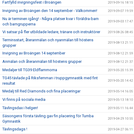
Fartfylld invigningsfest i Broängen
2019-09-16 18:15
Invigning av Broängen den 14 september - Välkommen!
2019-09-07 19:59
Nu är terminen igång! - Några platser kvar i föräldra-barn
2019-09-03 17:47
och barngrupperna
Vi satsar på fler utbildade ledare, tränare och instruktörer
2019-08-26 08:45
Terminsstart, återanmälan och nyanmälan till höstens
2019-08-13 21:11
grupper
Invigning av Broängen 14 september
2019-08-12 21:59
Anmälan och återanmälan till höstens grupper
2019-08-12 21:37
Medaljer till TG39 Eldflammorna
2019-05-20 15:39
TG45 tävlade på Riksfemman i truppgymnastik med fint
2019-05-20 14:42
resultat
Medalj till Red Diamonds och fina placeringar
2019-05-14 16:05
Vi finns på sociala media
2019-05-13 18:10
Tävlingsdax i helgen!
2019-05-11 16:44
Säsongens första tävling gav fin placering för Tumba
2019-04-29 10:55
Gymnastik
Tävlingsdags !
2019-04-27 06:11