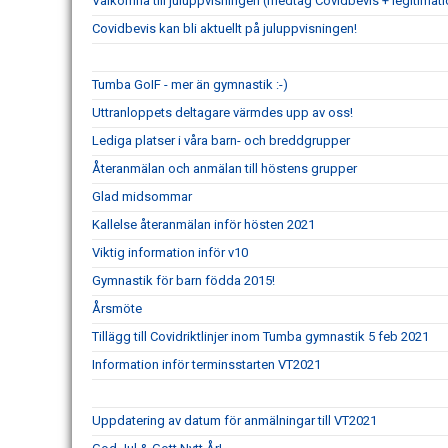
Välkomna till juluppvisningen (medtag Covidbevis + legitimati
Covidbevis kan bli aktuellt på juluppvisningen!
Tumba GoIF - mer än gymnastik :-)
Uttranloppets deltagare värmdes upp av oss!
Lediga platser i våra barn- och breddgrupper
Återanmälan och anmälan till höstens grupper
Glad midsommar
Kallelse återanmälan inför hösten 2021
Viktig information inför v10
Gymnastik för barn födda 2015!
Årsmöte
Tillägg till Covidriktlinjer inom Tumba gymnastik 5 feb 2021
Information inför terminsstarten VT2021
Uppdatering av datum för anmälningar till VT2021