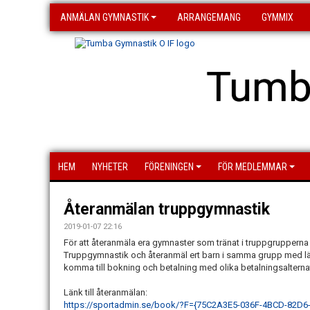
ANMÄLAN GYMNASTIK
ARRANGEMANG
GYMMIX
Tumb
HEM
NYHETER
FÖRENINGEN
FÖR MEDLEMMAR
Återanmälan truppgymnastik
2019-01-07 22:16
För att återanmäla era gymnaster som tränat i truppgrupperna
Truppgymnastik och återanmäl ert barn i samma grupp med lä
komma till bokning och betalning med olika betalningsalternat
Länk till återanmälan:
https://sportadmin.se/book/?F={75C2A3E5-036F-4BCD-82D