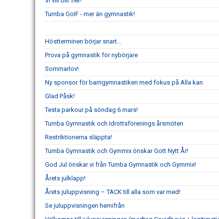
Vi vill blir fler!
Tumba GoIF - mer än gymnastik!
Höstterminen börjar snart...
Prova på gymnastik för nybörjare
Sommarlov!
Ny sponsor för barngymnastiken med fokus på Alla kan
Glad Påsk!
Testa parkour på söndag 6 mars!
Tumba Gymnastik och Idrottsförenings årsmöten
Restriktionerna släppta!
Tumba Gymnastik och Gymmix önskar Gott Nytt År!
God Jul önskar vi från Tumba Gymnastik och Gymmix!
Årets julklapp!
Årets juluppvisning – TACK till alla som var med!
Se juluppvisningen hemifrån