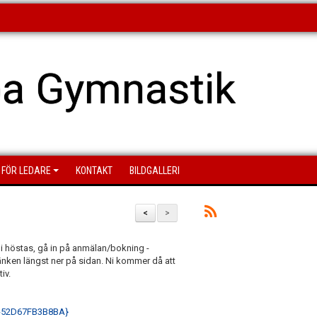
a Gymnastik
FÖR LEDARE
KONTAKT
BILDGALLERI
<
>
 i höstas, gå in på anmälan/bokning -
nken längst ner på sidan. Ni kommer då att
iv.
6-52D67FB3B8BA}