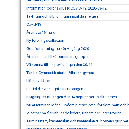
All träning och aktiviteter ställs in från 18 mars
Information Coronaviruset COVID-19, 2020-03-12
Tävlingar och utbildningar inställda i helgen
Covid-19
Årsmöte 15 mars
Ny föreningskollektion
God fortsättning, nu kör vi igång 2020 !
Återanmälan till vårterminens grupper
Välkomna till juluppvisningen den 30/11
Tumba Gymnastik startar Alla kan gympa
Höstlovsläger
Fartfylld invigningsfest i Broängen
Invigning av Broängen den 14 september - Välkommen!
Nu är terminen igång! - Några platser kvar i föräldra-barn och
Vi satsar på fler utbildade ledare, tränare och instruktörer
Terminsstart, återanmälan och nyanmälan till höstens grupper