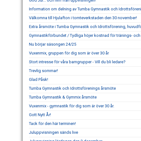
God Jul... och film från uppvisningen!
Information om delning av Tumba Gymnastik och Idrottsföre
Välkomna till Hjulafton i tomteverkstaden den 30 november!
Extra årsmöte i Tumba Gymnastik och Idrottsförening, huvudf
Gymnastikförbundet / Tydliga höjer kostnad för tränings- och 
Nu börjar säsongen 24/25
Vuxenmix, gruppen för dig som är över 30 år
Stort intresse för våra barngrupper - Vill du bli ledare?
Trevlig sommar!
Glad Påsk!
Tumba Gymnastik och Idrottsförenings årsmöte
Tumba Gymnastik & Gymmix årsmöte
Vuxenmix - gymnastik för dig som är över 30 år.
Gott Nytt År!
Tack för den här terminen!
Juluppvisningen sänds live