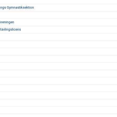
nings Gymnastiksektion
öreningen
tävlingslicens