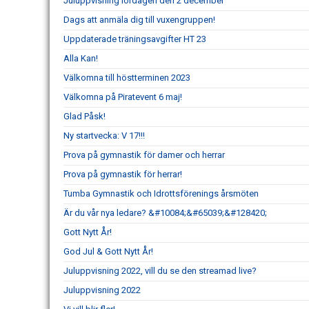
Juluppvisning lördagen den 2 december
Dags att anmäla dig till vuxengruppen!
Uppdaterade träningsavgifter HT 23
Alla Kan!
Välkomna till höstterminen 2023
Välkomna på Piratevent 6 maj!
Glad Påsk!
Ny startvecka: V 17!!!
Prova på gymnastik för damer och herrar
Prova på gymnastik för herrar!
Tumba Gymnastik och Idrottsförenings årsmöten
Är du vår nya ledare? &#10084;&#65039;&#128420;
Gott Nytt År!
God Jul & Gott Nytt År!
Juluppvisning 2022, vill du se den streamad live?
Juluppvisning 2022