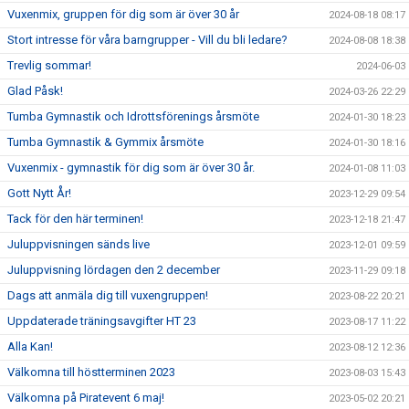
Vuxenmix, gruppen för dig som är över 30 år
2024-08-18 08:17
Stort intresse för våra barngrupper - Vill du bli ledare?
2024-08-08 18:38
Trevlig sommar!
2024-06-03
Glad Påsk!
2024-03-26 22:29
Tumba Gymnastik och Idrottsförenings årsmöte
2024-01-30 18:23
Tumba Gymnastik & Gymmix årsmöte
2024-01-30 18:16
Vuxenmix - gymnastik för dig som är över 30 år.
2024-01-08 11:03
Gott Nytt År!
2023-12-29 09:54
Tack för den här terminen!
2023-12-18 21:47
Juluppvisningen sänds live
2023-12-01 09:59
Juluppvisning lördagen den 2 december
2023-11-29 09:18
Dags att anmäla dig till vuxengruppen!
2023-08-22 20:21
Uppdaterade träningsavgifter HT 23
2023-08-17 11:22
Alla Kan!
2023-08-12 12:36
Välkomna till höstterminen 2023
2023-08-03 15:43
Välkomna på Piratevent 6 maj!
2023-05-02 20:21