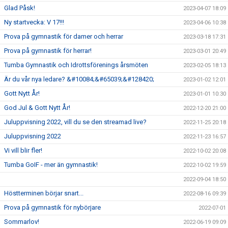
Glad Påsk!
2023-04-07 18:09
Ny startvecka: V 17!!!
2023-04-06 10:38
Prova på gymnastik för damer och herrar
2023-03-18 17:31
Prova på gymnastik för herrar!
2023-03-01 20:49
Tumba Gymnastik och Idrottsförenings årsmöten
2023-02-05 18:13
Är du vår nya ledare? &#10084;&#65039;&#128420;
2023-01-02 12:01
Gott Nytt År!
2023-01-01 10:30
God Jul & Gott Nytt År!
2022-12-20 21:00
Juluppvisning 2022, vill du se den streamad live?
2022-11-25 20:18
Juluppvisning 2022
2022-11-23 16:57
Vi vill blir fler!
2022-10-02 20:08
Tumba GoIF - mer än gymnastik!
2022-10-02 19:59
2022-09-04 18:50
Höstterminen börjar snart...
2022-08-16 09:39
Prova på gymnastik för nybörjare
2022-07-01
Sommarlov!
2022-06-19 09:09