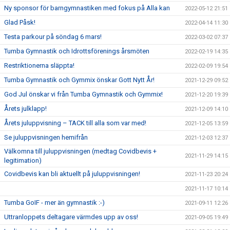
Ny sponsor för barngymnastiken med fokus på Alla kan
2022-05-12 21:51
Glad Påsk!
2022-04-14 11:30
Testa parkour på söndag 6 mars!
2022-03-02 07:37
Tumba Gymnastik och Idrottsförenings årsmöten
2022-02-19 14:35
Restriktionerna släppta!
2022-02-09 19:54
Tumba Gymnastik och Gymmix önskar Gott Nytt År!
2021-12-29 09:52
God Jul önskar vi från Tumba Gymnastik och Gymmix!
2021-12-20 19:39
Årets julklapp!
2021-12-09 14:10
Årets juluppvisning – TACK till alla som var med!
2021-12-05 13:59
Se juluppvisningen hemifrån
2021-12-03 12:37
Välkomna till juluppvisningen (medtag Covidbevis +
2021-11-29 14:15
legitimation)
Covidbevis kan bli aktuellt på juluppvisningen!
2021-11-23 20:24
2021-11-17 10:14
Tumba GoIF - mer än gymnastik :-)
2021-09-11 12:26
Uttranloppets deltagare värmdes upp av oss!
2021-09-05 19:49