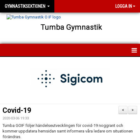
GYMNASTIKSEKTIONEN
LOGGA IN
Tumba Gymnastik
HEM
NYHETER
FÖRENINGEN
FÖR MEDLEMMAR
Covid-19
<
>
FÖR LEDARE
2020-03-06 19:33
Tumba GOIF följer händelseutvecklingen för covid-19 noggrant och
kommer uppdatera hemsidan samt informera våra ledare om situationen
KONTAKT
förändras.