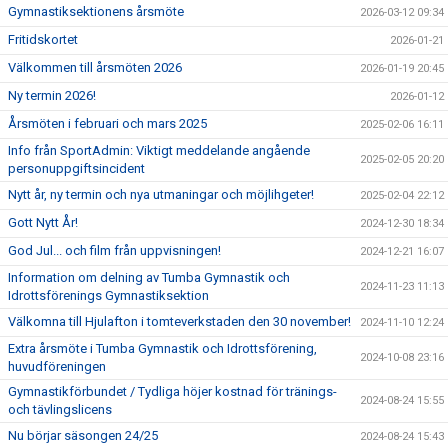
Gymnastiksektionens årsmöte
2026-03-12 09:34
Fritidskortet
2026-01-21
Välkommen till årsmöten 2026
2026-01-19 20:45
Ny termin 2026!
2026-01-12
Årsmöten i februari och mars 2025
2025-02-06 16:11
Info från SportAdmin: Viktigt meddelande angående
2025-02-05 20:20
personuppgiftsincident
Nytt år, ny termin och nya utmaningar och möjlihgeter!
2025-02-04 22:12
Gott Nytt År!
2024-12-30 18:34
God Jul... och film från uppvisningen!
2024-12-21 16:07
Information om delning av Tumba Gymnastik och
2024-11-23 11:13
Idrottsförenings Gymnastiksektion
Välkomna till Hjulafton i tomteverkstaden den 30 november!
2024-11-10 12:24
Extra årsmöte i Tumba Gymnastik och Idrottsförening,
2024-10-08 23:16
huvudföreningen
Gymnastikförbundet / Tydliga höjer kostnad för tränings-
2024-08-24 15:55
och tävlingslicens
Nu börjar säsongen 24/25
2024-08-24 15:43