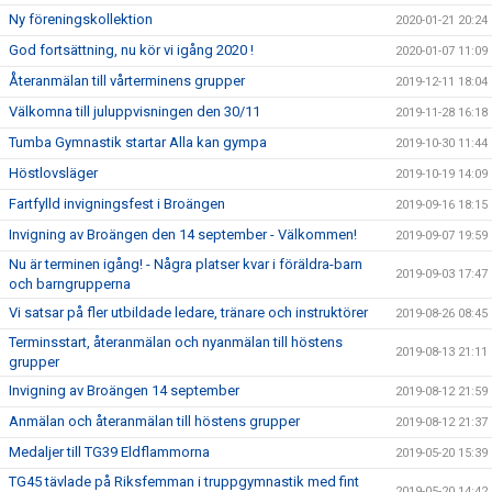
Ny föreningskollektion
2020-01-21 20:24
God fortsättning, nu kör vi igång 2020 !
2020-01-07 11:09
Återanmälan till vårterminens grupper
2019-12-11 18:04
Välkomna till juluppvisningen den 30/11
2019-11-28 16:18
Tumba Gymnastik startar Alla kan gympa
2019-10-30 11:44
Höstlovsläger
2019-10-19 14:09
Fartfylld invigningsfest i Broängen
2019-09-16 18:15
Invigning av Broängen den 14 september - Välkommen!
2019-09-07 19:59
Nu är terminen igång! - Några platser kvar i föräldra-barn
2019-09-03 17:47
och barngrupperna
Vi satsar på fler utbildade ledare, tränare och instruktörer
2019-08-26 08:45
Terminsstart, återanmälan och nyanmälan till höstens
2019-08-13 21:11
grupper
Invigning av Broängen 14 september
2019-08-12 21:59
Anmälan och återanmälan till höstens grupper
2019-08-12 21:37
Medaljer till TG39 Eldflammorna
2019-05-20 15:39
TG45 tävlade på Riksfemman i truppgymnastik med fint
2019-05-20 14:42