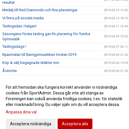
resultat
Medalj till Red Diamonds och fina placeringar
2019-05-14 16:05
Vi finns på sociala media
2019-05-13 18:10
Tävlingsdax i helgen!
2019-05-11 16:44
Säsongens första tävling gav fin placering för Tumba
2019-04-29 10:55
Gymnastik
Tävlingsdags !
2019-04-27 06:11
Nyanmälan till Barngymnastiken hösten 2019
2019-04-04 21:52
Köp & sälj begagnade dräkter mm
2019-03-26 19:53
Årsmöte
2019-03-04 21:03
Vi finns på YouTube
2019-01-22 23:07
Lediga platser i Bamsegympa
För att hemsidan ska fungera korrekt använder vi nödvändiga
2019-01-15 23:05
cookies från SportAdmin. Dessa går inte att stänga av.
Återanmälan truppgymnastik
2019-01-07 22:16
Föreningen kan också använda frivilliga cookies, t.ex. för statistik
eller marknadsföring. Du väljer själv om du vill acceptera dessa.
Anpassa dina val
Cookie-inställningar
Gå till Webbversion
Acceptera nödvändiga
Acceptera alla