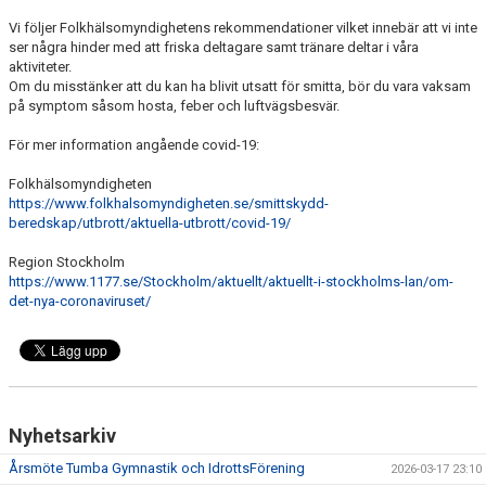
BILDGALLERI
Vi följer Folkhälsomyndighetens rekommendationer vilket innebär att vi inte
ser några hinder med att friska deltagare samt tränare deltar i våra
aktiviteter.
Om du misstänker att du kan ha blivit utsatt för smitta, bör du vara vaksam
på symptom såsom hosta, feber och luftvägsbesvär.
För mer information angående covid-19:
Folkhälsomyndigheten
https://www.folkhalsomyndigheten.se/smittskydd-
beredskap/utbrott/aktuella-utbrott/covid-19/
Region Stockholm
https://www.1177.se/Stockholm/aktuellt/aktuellt-i-stockholms-lan/om-
det-nya-coronaviruset/
Nyhetsarkiv
Årsmöte Tumba Gymnastik och IdrottsFörening
2026-03-17 23:10