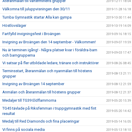
Återanmälan till vårterminens grupper
2019-12-11 18:04
Välkomna till juluppvisningen den 30/11
2019-11-28 16:18
Tumba Gymnastik startar Alla kan gympa
2019-10-30 11:44
Höstlovsläger
2019-10-19 14:09
Fartfylld invigningsfest i Broängen
2019-09-16 18:15
Invigning av Broängen den 14 september - Välkommen!
2019-09-07 19:59
Nu är terminen igång! - Några platser kvar i föräldra-barn
2019-09-03 17:47
och barngrupperna
Vi satsar på fler utbildade ledare, tränare och instruktörer
2019-08-26 08:45
Terminsstart, återanmälan och nyanmälan till höstens
2019-08-13 21:11
grupper
Invigning av Broängen 14 september
2019-08-12 21:59
Anmälan och återanmälan till höstens grupper
2019-08-12 21:37
Medaljer till TG39 Eldflammorna
2019-05-20 15:39
TG45 tävlade på Riksfemman i truppgymnastik med fint
2019-05-20 14:42
resultat
Medalj till Red Diamonds och fina placeringar
2019-05-14 16:05
Vi finns på sociala media
2019-05-13 18:10