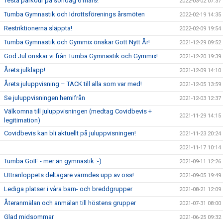
Testa parkour på söndag 6 mars!
2022-03-02 07:37
Tumba Gymnastik och Idrottsförenings årsmöten
2022-02-19 14:35
Restriktionerna släppta!
2022-02-09 19:54
Tumba Gymnastik och Gymmix önskar Gott Nytt År!
2021-12-29 09:52
God Jul önskar vi från Tumba Gymnastik och Gymmix!
2021-12-20 19:39
Årets julklapp!
2021-12-09 14:10
Årets juluppvisning – TACK till alla som var med!
2021-12-05 13:59
Se juluppvisningen hemifrån
2021-12-03 12:37
Välkomna till juluppvisningen (medtag Covidbevis +
2021-11-29 14:15
legitimation)
Covidbevis kan bli aktuellt på juluppvisningen!
2021-11-23 20:24
2021-11-17 10:14
Tumba GoIF - mer än gymnastik :-)
2021-09-11 12:26
Uttranloppets deltagare värmdes upp av oss!
2021-09-05 19:49
Lediga platser i våra barn- och breddgrupper
2021-08-21 12:09
Återanmälan och anmälan till höstens grupper
2021-07-31 08:00
Glad midsommar
2021-06-25 09:32