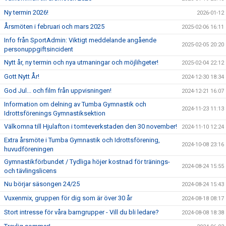
Ny termin 2026!
2026-01-12
Årsmöten i februari och mars 2025
2025-02-06 16:11
Info från SportAdmin: Viktigt meddelande angående
2025-02-05 20:20
personuppgiftsincident
Nytt år, ny termin och nya utmaningar och möjlihgeter!
2025-02-04 22:12
Gott Nytt År!
2024-12-30 18:34
God Jul... och film från uppvisningen!
2024-12-21 16:07
Information om delning av Tumba Gymnastik och
2024-11-23 11:13
Idrottsförenings Gymnastiksektion
Välkomna till Hjulafton i tomteverkstaden den 30 november!
2024-11-10 12:24
Extra årsmöte i Tumba Gymnastik och Idrottsförening,
2024-10-08 23:16
huvudföreningen
Gymnastikförbundet / Tydliga höjer kostnad för tränings-
2024-08-24 15:55
och tävlingslicens
Nu börjar säsongen 24/25
2024-08-24 15:43
Vuxenmix, gruppen för dig som är över 30 år
2024-08-18 08:17
Stort intresse för våra barngrupper - Vill du bli ledare?
2024-08-08 18:38