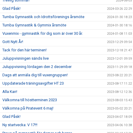
Trevlig sommar!
2024-06-03
Glad Påsk!
2024-03-26 22:29
Tumba Gymnastik och Idrottsförenings årsmöte
2024-01-30 18:23
Tumba Gymnastik & Gymmix årsmöte
2024-01-30 18:16
Vuxenmix - gymnastik för dig som är över 30 år.
2024-01-08 11:03
Gott Nytt År!
2023-12-29 09:54
Tack för den här terminen!
2023-12-18 21:47
Juluppvisningen sänds live
2023-12-01 09:59
Juluppvisning lördagen den 2 december
2023-11-29 09:18
Dags att anmäla dig till vuxengruppen!
2023-08-22 20:21
Uppdaterade träningsavgifter HT 23
2023-08-17 11:22
Alla Kan!
2023-08-12 12:36
Välkomna till höstterminen 2023
2023-08-03 15:43
Välkomna på Piratevent 6 maj!
2023-05-02 20:21
Glad Påsk!
2023-04-07 18:09
Ny startvecka: V 17!!!
2023-04-06 10:38