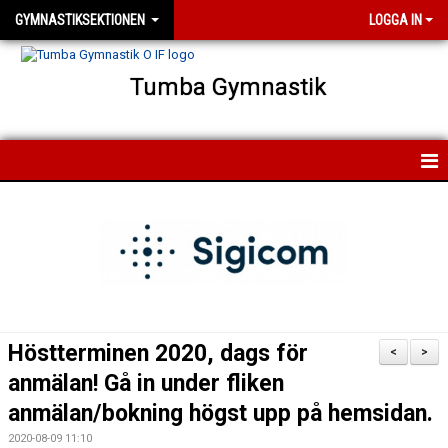
GYMNASTIKSEKTIONEN
LOGGA IN
Tumba Gymnastik
HEM
NYHETER
FÖRENINGEN
FÖR MEDLEMMAR
Höstterminen 2020, dags för
<
>
FÖR LEDARE
anmälan! Gå in under fliken
anmälan/bokning högst upp på hemsidan.
KONTAKT
2020-08-09 11:10