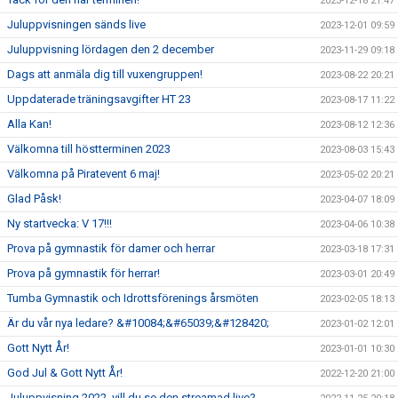
2023-12-18 21:47
Juluppvisningen sänds live
2023-12-01 09:59
Juluppvisning lördagen den 2 december
2023-11-29 09:18
Dags att anmäla dig till vuxengruppen!
2023-08-22 20:21
Uppdaterade träningsavgifter HT 23
2023-08-17 11:22
Alla Kan!
2023-08-12 12:36
Välkomna till höstterminen 2023
2023-08-03 15:43
Välkomna på Piratevent 6 maj!
2023-05-02 20:21
Glad Påsk!
2023-04-07 18:09
Ny startvecka: V 17!!!
2023-04-06 10:38
Prova på gymnastik för damer och herrar
2023-03-18 17:31
Prova på gymnastik för herrar!
2023-03-01 20:49
Tumba Gymnastik och Idrottsförenings årsmöten
2023-02-05 18:13
Är du vår nya ledare? &#10084;&#65039;&#128420;
2023-01-02 12:01
Gott Nytt År!
2023-01-01 10:30
God Jul & Gott Nytt År!
2022-12-20 21:00
Juluppvisning 2022, vill du se den streamad live?