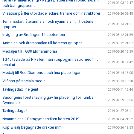
Nu är terminen igång! - Några platser kvar i föräldra-barn
2019-09-03 17:47
och barngrupperna
Vi satsar på fler utbildade ledare, tränare och instruktörer
2019-08-26 08:45
Terminsstart, återanmälan och nyanmälan till höstens
2019-08-13 21:11
grupper
Invigning av Broängen 14 september
2019-08-12 21:59
Anmälan och återanmälan till höstens grupper
2019-08-12 21:37
Medaljer till TG39 Eldflammorna
2019-05-20 15:39
TG45 tävlade på Riksfemman i truppgymnastik med fint
2019-05-20 14:42
resultat
Medalj till Red Diamonds och fina placeringar
2019-05-14 16:05
Vi finns på sociala media
2019-05-13 18:10
Tävlingsdax i helgen!
2019-05-11 16:44
Säsongens första tävling gav fin placering för Tumba
2019-04-29 10:55
Gymnastik
Tävlingsdags !
2019-04-27 06:11
Nyanmälan till Barngymnastiken hösten 2019
2019-04-04 21:52
Köp & sälj begagnade dräkter mm
2019-03-26 19:53