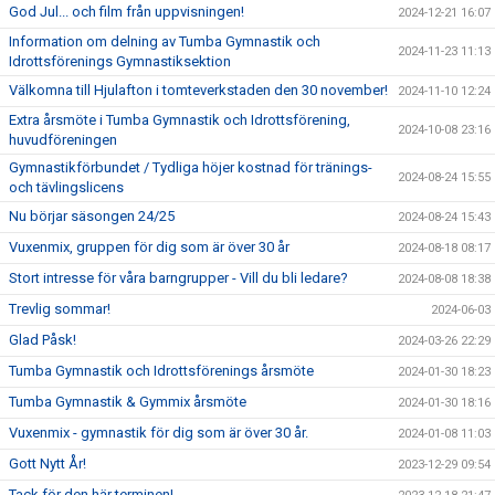
God Jul... och film från uppvisningen!
2024-12-21 16:07
Information om delning av Tumba Gymnastik och
2024-11-23 11:13
Idrottsförenings Gymnastiksektion
Välkomna till Hjulafton i tomteverkstaden den 30 november!
2024-11-10 12:24
Extra årsmöte i Tumba Gymnastik och Idrottsförening,
2024-10-08 23:16
huvudföreningen
Gymnastikförbundet / Tydliga höjer kostnad för tränings-
2024-08-24 15:55
och tävlingslicens
Nu börjar säsongen 24/25
2024-08-24 15:43
Vuxenmix, gruppen för dig som är över 30 år
2024-08-18 08:17
Stort intresse för våra barngrupper - Vill du bli ledare?
2024-08-08 18:38
Trevlig sommar!
2024-06-03
Glad Påsk!
2024-03-26 22:29
Tumba Gymnastik och Idrottsförenings årsmöte
2024-01-30 18:23
Tumba Gymnastik & Gymmix årsmöte
2024-01-30 18:16
Vuxenmix - gymnastik för dig som är över 30 år.
2024-01-08 11:03
Gott Nytt År!
2023-12-29 09:54
Tack för den här terminen!