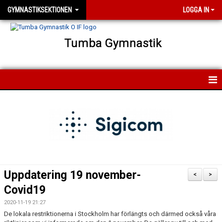
GYMNASTIKSEKTIONEN
LOGGA IN
Tumba Gymnastik
HEM
NYHETER
FÖRENINGEN
FÖR MEDLEMMAR
Uppdatering 19 november-
<
>
FÖR LEDARE
Covid19
2020-11-19 21:27
KONTAKT
De lokala restriktionerna i Stockholm har förlängts och därmed också våra