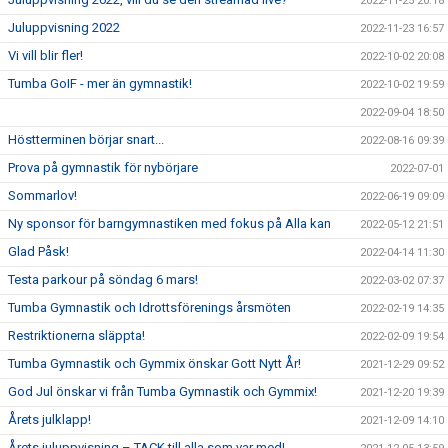
2022-11-25 20:18
Juluppvisning 2022
2022-11-23 16:57
Vi vill blir fler!
2022-10-02 20:08
Tumba GoIF - mer än gymnastik!
2022-10-02 19:59
2022-09-04 18:50
Höstterminen börjar snart...
2022-08-16 09:39
Prova på gymnastik för nybörjare
2022-07-01
Sommarlov!
2022-06-19 09:09
Ny sponsor för barngymnastiken med fokus på Alla kan
2022-05-12 21:51
Glad Påsk!
2022-04-14 11:30
Testa parkour på söndag 6 mars!
2022-03-02 07:37
Tumba Gymnastik och Idrottsförenings årsmöten
2022-02-19 14:35
Restriktionerna släppta!
2022-02-09 19:54
Tumba Gymnastik och Gymmix önskar Gott Nytt År!
2021-12-29 09:52
God Jul önskar vi från Tumba Gymnastik och Gymmix!
2021-12-20 19:39
Årets julklapp!
2021-12-09 14:10
Årets juluppvisning – TACK till alla som var med!