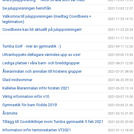
2021-12-05 13:59
Se juluppvisningen hemifrån
2021-12-03 12:37
Välkomna till juluppvisningen (medtag Covidbevis +
2021-11-29 14:15
legitimation)
Covidbevis kan bli aktuellt på juluppvisningen!
2021-11-23 20:24
2021-11-17 10:14
Tumba GoIF - mer än gymnastik :-)
2021-09-11 12:26
Uttranloppets deltagare värmdes upp av oss!
2021-09-05 19:49
Lediga platser i våra barn- och breddgrupper
2021-08-21 12:09
Återanmälan och anmälan till höstens grupper
2021-07-31 08:00
Glad midsommar
2021-06-25 09:32
Kallelse återanmälan inför hösten 2021
2021-05-25 15:14
Viktig information inför v10
2021-03-07 19:30
Gymnastik för barn födda 2015!
2021-03-04 21:06
Årsmöte
2021-02-16 21:09
Tillägg till Covidriktlinjer inom Tumba gymnastik 5 feb 2021
2021-02-05 20:00
Information inför terminsstarten VT2021
2021-01-12 18:00