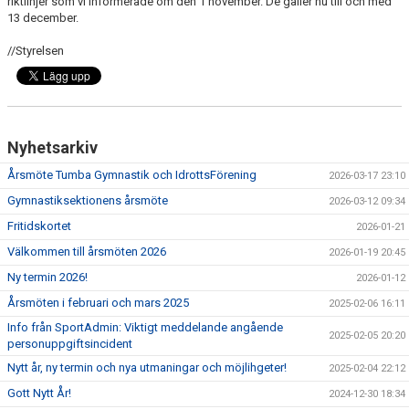
riktlinjer som vi informerade om den 1 november. De gäller nu till och med
BILDGALLERI
13 december.
//Styrelsen
Nyhetsarkiv
Årsmöte Tumba Gymnastik och IdrottsFörening
2026-03-17 23:10
Gymnastiksektionens årsmöte
2026-03-12 09:34
Fritidskortet
2026-01-21
Välkommen till årsmöten 2026
2026-01-19 20:45
Ny termin 2026!
2026-01-12
Årsmöten i februari och mars 2025
2025-02-06 16:11
Info från SportAdmin: Viktigt meddelande angående
2025-02-05 20:20
personuppgiftsincident
Nytt år, ny termin och nya utmaningar och möjlihgeter!
2025-02-04 22:12
Gott Nytt År!
2024-12-30 18:34