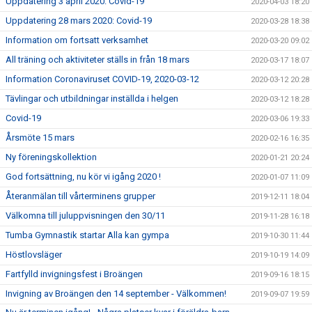
Uppdatering 3 april 2020: Covid-19
2020-04-03 18:20
Uppdatering 28 mars 2020: Covid-19
2020-03-28 18:38
Information om fortsatt verksamhet
2020-03-20 09:02
All träning och aktiviteter ställs in från 18 mars
2020-03-17 18:07
Information Coronaviruset COVID-19, 2020-03-12
2020-03-12 20:28
Tävlingar och utbildningar inställda i helgen
2020-03-12 18:28
Covid-19
2020-03-06 19:33
Årsmöte 15 mars
2020-02-16 16:35
Ny föreningskollektion
2020-01-21 20:24
God fortsättning, nu kör vi igång 2020 !
2020-01-07 11:09
Återanmälan till vårterminens grupper
2019-12-11 18:04
Välkomna till juluppvisningen den 30/11
2019-11-28 16:18
Tumba Gymnastik startar Alla kan gympa
2019-10-30 11:44
Höstlovsläger
2019-10-19 14:09
Fartfylld invigningsfest i Broängen
2019-09-16 18:15
Invigning av Broängen den 14 september - Välkommen!
2019-09-07 19:59