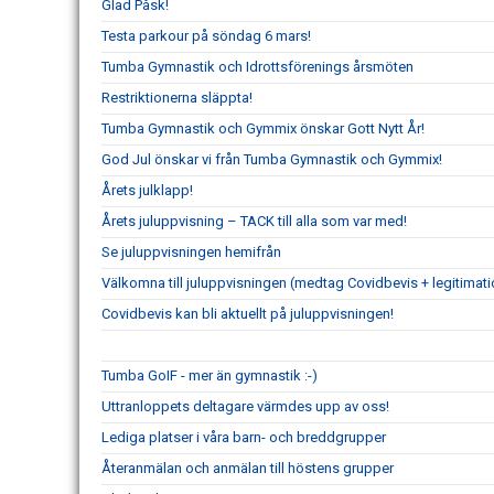
Glad Påsk!
Testa parkour på söndag 6 mars!
Tumba Gymnastik och Idrottsförenings årsmöten
Restriktionerna släppta!
Tumba Gymnastik och Gymmix önskar Gott Nytt År!
God Jul önskar vi från Tumba Gymnastik och Gymmix!
Årets julklapp!
Årets juluppvisning – TACK till alla som var med!
Se juluppvisningen hemifrån
Välkomna till juluppvisningen (medtag Covidbevis + legitimati
Covidbevis kan bli aktuellt på juluppvisningen!
Tumba GoIF - mer än gymnastik :-)
Uttranloppets deltagare värmdes upp av oss!
Lediga platser i våra barn- och breddgrupper
Återanmälan och anmälan till höstens grupper