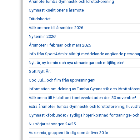
Årsmöte Tumba Gymnastik och IdrottsFörening
Gymnastiksektionens årsmöte
Fritidskortet
Välkommen till årsmöten 2026
Ny termin 2026!
Årsmöten i februari och mars 2025
Info från SportAdmin: Viktigt meddelande angående personu
Nytt år, ny termin och nya utmaningar och möjlihgeter!
Gott Nytt År!
God Jul... och film från uppvisningen!
Information om delning av Tumba Gymnastik och Idrottsföre
Välkomna till Hjulafton i tomteverkstaden den 30 november!
Extra årsmöte i Tumba Gymnastik och Idrottsförening, huvudf
Gymnastikförbundet / Tydliga höjer kostnad för tränings- och 
Nu börjar säsongen 24/25
Vuxenmix, gruppen för dig som är över 30 år