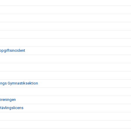
ppgiftsincident
nings Gymnastiksektion
öreningen
tävlingslicens