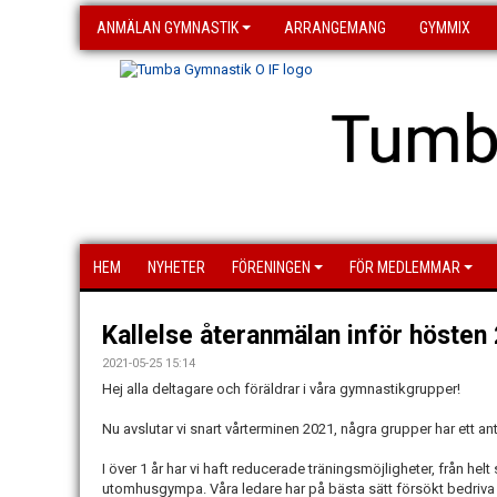
ANMÄLAN GYMNASTIK
ARRANGEMANG
GYMMIX
Tumb
HEM
NYHETER
FÖRENINGEN
FÖR MEDLEMMAR
Kallelse återanmälan inför hösten
2021-05-25 15:14
Hej alla deltagare och föräldrar i våra gymnastikgrupper!
Nu avslutar vi snart vårterminen 2021, några grupper har ett an
I över 1 år har vi haft reducerade träningsmöjligheter, från helt
utomhusgympa. Våra ledare har på bästa sätt försökt bedriva b