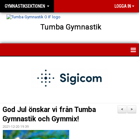
GYMNASTIKSEKTIONEN
LOGGA IN
Tumba Gymnastik
HEM
NYHETER
FÖRENINGEN
FÖR MEDLEMMAR
God Jul önskar vi från Tumba
<
>
FÖR LEDARE
Gymnastik och Gymmix!
2021-12-20 19:39
KONTAKT