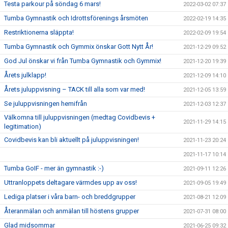
Testa parkour på söndag 6 mars!
2022-03-02 07:37
Tumba Gymnastik och Idrottsförenings årsmöten
2022-02-19 14:35
Restriktionerna släppta!
2022-02-09 19:54
Tumba Gymnastik och Gymmix önskar Gott Nytt År!
2021-12-29 09:52
God Jul önskar vi från Tumba Gymnastik och Gymmix!
2021-12-20 19:39
Årets julklapp!
2021-12-09 14:10
Årets juluppvisning – TACK till alla som var med!
2021-12-05 13:59
Se juluppvisningen hemifrån
2021-12-03 12:37
Välkomna till juluppvisningen (medtag Covidbevis +
2021-11-29 14:15
legitimation)
Covidbevis kan bli aktuellt på juluppvisningen!
2021-11-23 20:24
2021-11-17 10:14
Tumba GoIF - mer än gymnastik :-)
2021-09-11 12:26
Uttranloppets deltagare värmdes upp av oss!
2021-09-05 19:49
Lediga platser i våra barn- och breddgrupper
2021-08-21 12:09
Återanmälan och anmälan till höstens grupper
2021-07-31 08:00
Glad midsommar
2021-06-25 09:32