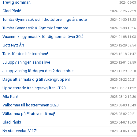
Trevlig sommar!
2024-06-03
Glad Påsk!
2024-03-26 22:29
Tumba Gymnastik och Idrottsförenings årsmöte
2024-01-30 18:23
Tumba Gymnastik & Gymmix årsmöte
2024-01-30 18:16
Vuxenmix - gymnastik för dig som är över 30 år.
2024-01-08 11:03
Gott Nytt År!
2023-12-29 09:54
Tack för den här terminen!
2023-12-18 21:47
Juluppvisningen sänds live
2023-12-01 09:59
Juluppvisning lördagen den 2 december
2023-11-29 09:18
Dags att anmäla dig till vuxengruppen!
2023-08-22 20:21
Uppdaterade träningsavgifter HT 23
2023-08-17 11:22
Alla Kan!
2023-08-12 12:36
Välkomna till höstterminen 2023
2023-08-03 15:43
Välkomna på Piratevent 6 maj!
2023-05-02 20:21
Glad Påsk!
2023-04-07 18:09
Ny startvecka: V 17!!!
2023-04-06 10:38