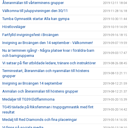
Återanmälan till vårterminens grupper
2019-12-11 18:04
Välkomna till juluppvisningen den 30/11
2019-11-28 16:18
Tumba Gymnastik startar Alla kan gympa
2019-10-30 11:44
Höstlovsläger
2019-10-19 14:09
Fartfylld invigningsfest i Broängen
2019-09-16 18:15
Invigning av Broängen den 14 september - Välkommen!
2019-09-07 19:59
Nu är terminen igång! - Några platser kvar i föräldra-barn
2019-09-03 17:47
och barngrupperna
Vi satsar på fler utbildade ledare, tränare och instruktörer
2019-08-26 08:45
Terminsstart, återanmälan och nyanmälan till höstens
2019-08-13 21:11
grupper
Invigning av Broängen 14 september
2019-08-12 21:59
Anmälan och återanmälan till höstens grupper
2019-08-12 21:37
Medaljer till TG39 Eldflammorna
2019-05-20 15:39
TG45 tävlade på Riksfemman i truppgymnastik med fint
2019-05-20 14:42
resultat
Medalj till Red Diamonds och fina placeringar
2019-05-14 16:05
Vi finns på sociala media
2019-05-13 18:10