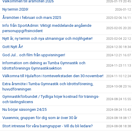
Välkommen till årsmöten 2026
2026-01-19 20:45
Ny termin 2026!
2026-01-12
Årsmöten i februari och mars 2025
2025-02-06 16:11
Info från SportAdmin: Viktigt meddelande angående
2025-02-05 20:20
personuppgiftsincident
Nytt år, ny termin och nya utmaningar och möjlihgeter!
2025-02-04 22:12
Gott Nytt År!
2024-12-30 18:34
God Jul... och film från uppvisningen!
2024-12-21 16:07
Information om delning av Tumba Gymnastik och
2024-11-23 11:13
Idrottsförenings Gymnastiksektion
Välkomna till Hjulafton i tomteverkstaden den 30 november!
2024-11-10 12:24
Extra årsmöte i Tumba Gymnastik och Idrottsförening,
2024-10-08 23:16
huvudföreningen
Gymnastikförbundet / Tydliga höjer kostnad för tränings-
2024-08-24 15:55
och tävlingslicens
Nu börjar säsongen 24/25
2024-08-24 15:43
Vuxenmix, gruppen för dig som är över 30 år
2024-08-18 08:17
Stort intresse för våra barngrupper - Vill du bli ledare?
2024-08-08 18:38