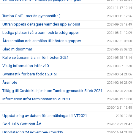
2021-11-17 10:14
Tumba GoIF - mer än gymnastik :-)
2021-09-11 12:26
Uttranloppets deltagare värmdes upp av oss!
2021-09-05 19:49
Lediga platser i våra barn- och breddgrupper
2021-08-21 12:09
Återanmälan och anmälan till höstens grupper
2021-07-31 08:00
Glad midsommar
2021-06-25 09:32
Kallelse återanmälan inför hösten 2021
2021-05-25 15:14
Viktig information inför v10
2021-03-07 19:30
Gymnastik för barn födda 2015!
2021-03-04 21:06
Årsmöte
2021-02-16 21:09
Tillägg till Covidriktlinjer inom Tumba gymnastik 5 feb 2021
2021-02-05 20:00
Information inför terminsstarten VT2021
2021-01-12 18:00
2020-12-31 15:45
Uppdatering av datum för anmälningar till VT2021
2020-12-28
God Jul & Gott Nytt År!
2020-12-22 21:47
Uppdatering 24 november- Covid19
2020-11-24 21:55