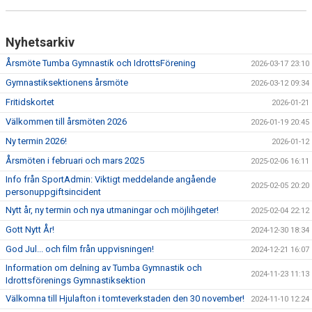
Nyhetsarkiv
Årsmöte Tumba Gymnastik och IdrottsFörening
2026-03-17 23:10
Gymnastiksektionens årsmöte
2026-03-12 09:34
Fritidskortet
2026-01-21
Välkommen till årsmöten 2026
2026-01-19 20:45
Ny termin 2026!
2026-01-12
Årsmöten i februari och mars 2025
2025-02-06 16:11
Info från SportAdmin: Viktigt meddelande angående
2025-02-05 20:20
personuppgiftsincident
Nytt år, ny termin och nya utmaningar och möjlihgeter!
2025-02-04 22:12
Gott Nytt År!
2024-12-30 18:34
God Jul... och film från uppvisningen!
2024-12-21 16:07
Information om delning av Tumba Gymnastik och
2024-11-23 11:13
Idrottsförenings Gymnastiksektion
Välkomna till Hjulafton i tomteverkstaden den 30 november!
2024-11-10 12:24