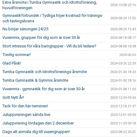
Extra årsmöte i Tumba Gymnastik och Idrottsförening,
2024-10-08 23:16
huvudföreningen
Gymnastikförbundet / Tydliga höjer kostnad för tränings-
2024-08-24 15:55
och tävlingslicens
Nu börjar säsongen 24/25
2024-08-24 15:43
Vuxenmix, gruppen för dig som är över 30 år
2024-08-18 08:17
Stort intresse för våra barngrupper - Vill du bli ledare?
2024-08-08 18:38
Trevlig sommar!
2024-06-03
Glad Påsk!
2024-03-26 22:29
Tumba Gymnastik och Idrottsförenings årsmöte
2024-01-30 18:23
Tumba Gymnastik & Gymmix årsmöte
2024-01-30 18:16
Vuxenmix - gymnastik för dig som är över 30 år.
2024-01-08 11:03
Gott Nytt År!
2023-12-29 09:54
Tack för den här terminen!
2023-12-18 21:47
Juluppvisningen sänds live
2023-12-01 09:59
Juluppvisning lördagen den 2 december
2023-11-29 09:18
Dags att anmäla dig till vuxengruppen!
2023-08-22 20:21