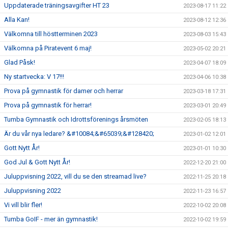
Uppdaterade träningsavgifter HT 23
2023-08-17 11:22
Alla Kan!
2023-08-12 12:36
Välkomna till höstterminen 2023
2023-08-03 15:43
Välkomna på Piratevent 6 maj!
2023-05-02 20:21
Glad Påsk!
2023-04-07 18:09
Ny startvecka: V 17!!!
2023-04-06 10:38
Prova på gymnastik för damer och herrar
2023-03-18 17:31
Prova på gymnastik för herrar!
2023-03-01 20:49
Tumba Gymnastik och Idrottsförenings årsmöten
2023-02-05 18:13
Är du vår nya ledare? &#10084;&#65039;&#128420;
2023-01-02 12:01
Gott Nytt År!
2023-01-01 10:30
God Jul & Gott Nytt År!
2022-12-20 21:00
Juluppvisning 2022, vill du se den streamad live?
2022-11-25 20:18
Juluppvisning 2022
2022-11-23 16:57
Vi vill blir fler!
2022-10-02 20:08
Tumba GoIF - mer än gymnastik!
2022-10-02 19:59