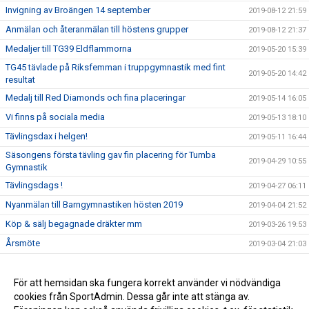
Invigning av Broängen 14 september
2019-08-12 21:59
Anmälan och återanmälan till höstens grupper
2019-08-12 21:37
Medaljer till TG39 Eldflammorna
2019-05-20 15:39
TG45 tävlade på Riksfemman i truppgymnastik med fint
2019-05-20 14:42
resultat
Medalj till Red Diamonds och fina placeringar
2019-05-14 16:05
Vi finns på sociala media
2019-05-13 18:10
Tävlingsdax i helgen!
2019-05-11 16:44
Säsongens första tävling gav fin placering för Tumba
2019-04-29 10:55
Gymnastik
Tävlingsdags !
2019-04-27 06:11
Nyanmälan till Barngymnastiken hösten 2019
2019-04-04 21:52
Köp & sälj begagnade dräkter mm
2019-03-26 19:53
Årsmöte
2019-03-04 21:03
Vi finns på YouTube
2019-01-22 23:07
Lediga platser i Bamsegympa
För att hemsidan ska fungera korrekt använder vi nödvändiga
2019-01-15 23:05
cookies från SportAdmin. Dessa går inte att stänga av.
Återanmälan truppgymnastik
2019-01-07 22:16