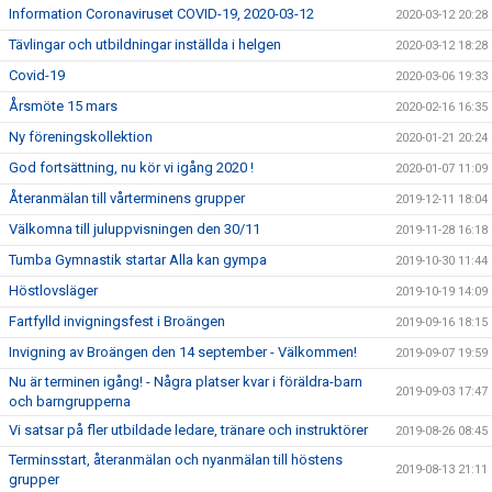
Information Coronaviruset COVID-19, 2020-03-12
2020-03-12 20:28
Tävlingar och utbildningar inställda i helgen
2020-03-12 18:28
Covid-19
2020-03-06 19:33
Årsmöte 15 mars
2020-02-16 16:35
Ny föreningskollektion
2020-01-21 20:24
God fortsättning, nu kör vi igång 2020 !
2020-01-07 11:09
Återanmälan till vårterminens grupper
2019-12-11 18:04
Välkomna till juluppvisningen den 30/11
2019-11-28 16:18
Tumba Gymnastik startar Alla kan gympa
2019-10-30 11:44
Höstlovsläger
2019-10-19 14:09
Fartfylld invigningsfest i Broängen
2019-09-16 18:15
Invigning av Broängen den 14 september - Välkommen!
2019-09-07 19:59
Nu är terminen igång! - Några platser kvar i föräldra-barn
2019-09-03 17:47
och barngrupperna
Vi satsar på fler utbildade ledare, tränare och instruktörer
2019-08-26 08:45
Terminsstart, återanmälan och nyanmälan till höstens
2019-08-13 21:11
grupper