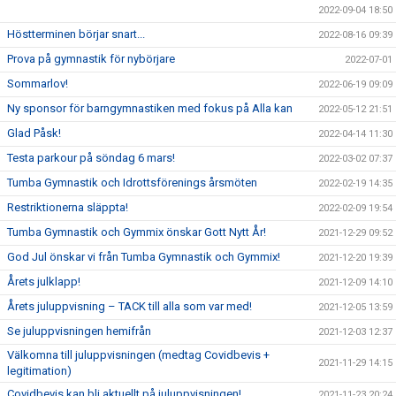
2022-09-04 18:50
Höstterminen börjar snart...
2022-08-16 09:39
Prova på gymnastik för nybörjare
2022-07-01
Sommarlov!
2022-06-19 09:09
Ny sponsor för barngymnastiken med fokus på Alla kan
2022-05-12 21:51
Glad Påsk!
2022-04-14 11:30
Testa parkour på söndag 6 mars!
2022-03-02 07:37
Tumba Gymnastik och Idrottsförenings årsmöten
2022-02-19 14:35
Restriktionerna släppta!
2022-02-09 19:54
Tumba Gymnastik och Gymmix önskar Gott Nytt År!
2021-12-29 09:52
God Jul önskar vi från Tumba Gymnastik och Gymmix!
2021-12-20 19:39
Årets julklapp!
2021-12-09 14:10
Årets juluppvisning – TACK till alla som var med!
2021-12-05 13:59
Se juluppvisningen hemifrån
2021-12-03 12:37
Välkomna till juluppvisningen (medtag Covidbevis +
2021-11-29 14:15
legitimation)
Covidbevis kan bli aktuellt på juluppvisningen!
2021-11-23 20:24