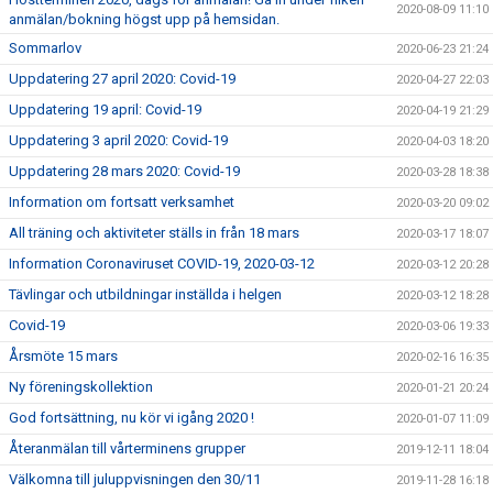
2020-08-09 11:10
anmälan/bokning högst upp på hemsidan.
Sommarlov
2020-06-23 21:24
Uppdatering 27 april 2020: Covid-19
2020-04-27 22:03
Uppdatering 19 april: Covid-19
2020-04-19 21:29
Uppdatering 3 april 2020: Covid-19
2020-04-03 18:20
Uppdatering 28 mars 2020: Covid-19
2020-03-28 18:38
Information om fortsatt verksamhet
2020-03-20 09:02
All träning och aktiviteter ställs in från 18 mars
2020-03-17 18:07
Information Coronaviruset COVID-19, 2020-03-12
2020-03-12 20:28
Tävlingar och utbildningar inställda i helgen
2020-03-12 18:28
Covid-19
2020-03-06 19:33
Årsmöte 15 mars
2020-02-16 16:35
Ny föreningskollektion
2020-01-21 20:24
God fortsättning, nu kör vi igång 2020 !
2020-01-07 11:09
Återanmälan till vårterminens grupper
2019-12-11 18:04
Välkomna till juluppvisningen den 30/11
2019-11-28 16:18