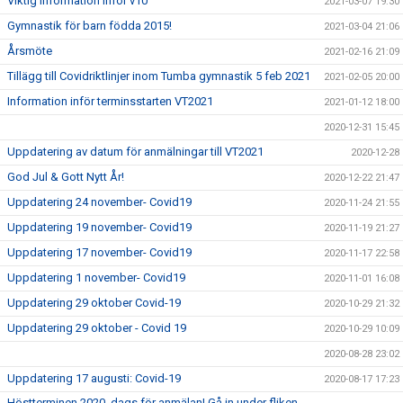
Viktig information inför v10
2021-03-07 19:30
Gymnastik för barn födda 2015!
2021-03-04 21:06
Årsmöte
2021-02-16 21:09
Tillägg till Covidriktlinjer inom Tumba gymnastik 5 feb 2021
2021-02-05 20:00
Information inför terminsstarten VT2021
2021-01-12 18:00
2020-12-31 15:45
Uppdatering av datum för anmälningar till VT2021
2020-12-28
God Jul & Gott Nytt År!
2020-12-22 21:47
Uppdatering 24 november- Covid19
2020-11-24 21:55
Uppdatering 19 november- Covid19
2020-11-19 21:27
Uppdatering 17 november- Covid19
2020-11-17 22:58
Uppdatering 1 november- Covid19
2020-11-01 16:08
Uppdatering 29 oktober Covid-19
2020-10-29 21:32
Uppdatering 29 oktober - Covid 19
2020-10-29 10:09
2020-08-28 23:02
Uppdatering 17 augusti: Covid-19
2020-08-17 17:23
Höstterminen 2020, dags för anmälan! Gå in under fliken