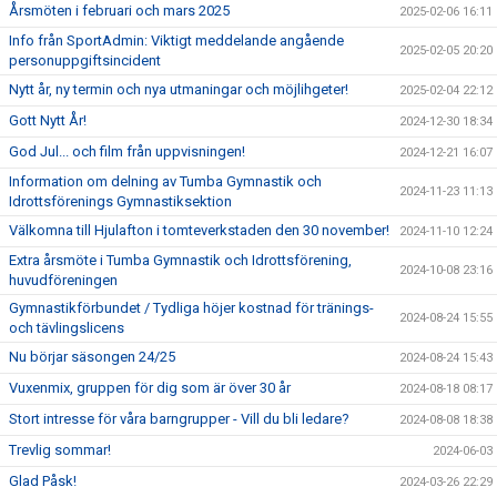
Årsmöten i februari och mars 2025
2025-02-06 16:11
Info från SportAdmin: Viktigt meddelande angående
2025-02-05 20:20
personuppgiftsincident
Nytt år, ny termin och nya utmaningar och möjlihgeter!
2025-02-04 22:12
Gott Nytt År!
2024-12-30 18:34
God Jul... och film från uppvisningen!
2024-12-21 16:07
Information om delning av Tumba Gymnastik och
2024-11-23 11:13
Idrottsförenings Gymnastiksektion
Välkomna till Hjulafton i tomteverkstaden den 30 november!
2024-11-10 12:24
Extra årsmöte i Tumba Gymnastik och Idrottsförening,
2024-10-08 23:16
huvudföreningen
Gymnastikförbundet / Tydliga höjer kostnad för tränings-
2024-08-24 15:55
och tävlingslicens
Nu börjar säsongen 24/25
2024-08-24 15:43
Vuxenmix, gruppen för dig som är över 30 år
2024-08-18 08:17
Stort intresse för våra barngrupper - Vill du bli ledare?
2024-08-08 18:38
Trevlig sommar!
2024-06-03
Glad Påsk!
2024-03-26 22:29