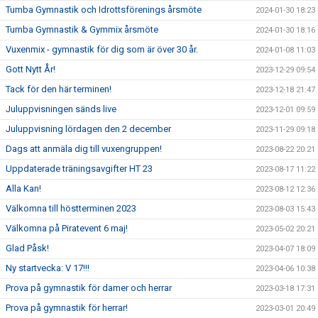
Tumba Gymnastik och Idrottsförenings årsmöte
2024-01-30 18:23
Tumba Gymnastik & Gymmix årsmöte
2024-01-30 18:16
Vuxenmix - gymnastik för dig som är över 30 år.
2024-01-08 11:03
Gott Nytt År!
2023-12-29 09:54
Tack för den här terminen!
2023-12-18 21:47
Juluppvisningen sänds live
2023-12-01 09:59
Juluppvisning lördagen den 2 december
2023-11-29 09:18
Dags att anmäla dig till vuxengruppen!
2023-08-22 20:21
Uppdaterade träningsavgifter HT 23
2023-08-17 11:22
Alla Kan!
2023-08-12 12:36
Välkomna till höstterminen 2023
2023-08-03 15:43
Välkomna på Piratevent 6 maj!
2023-05-02 20:21
Glad Påsk!
2023-04-07 18:09
Ny startvecka: V 17!!!
2023-04-06 10:38
Prova på gymnastik för damer och herrar
2023-03-18 17:31
Prova på gymnastik för herrar!
2023-03-01 20:49