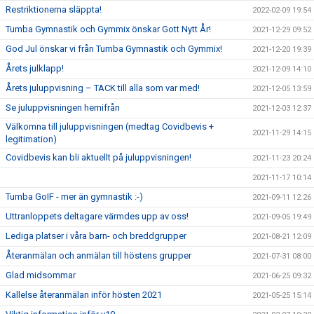
Restriktionerna släppta!
2022-02-09 19:54
Tumba Gymnastik och Gymmix önskar Gott Nytt År!
2021-12-29 09:52
God Jul önskar vi från Tumba Gymnastik och Gymmix!
2021-12-20 19:39
Årets julklapp!
2021-12-09 14:10
Årets juluppvisning – TACK till alla som var med!
2021-12-05 13:59
Se juluppvisningen hemifrån
2021-12-03 12:37
Välkomna till juluppvisningen (medtag Covidbevis +
2021-11-29 14:15
legitimation)
Covidbevis kan bli aktuellt på juluppvisningen!
2021-11-23 20:24
2021-11-17 10:14
Tumba GoIF - mer än gymnastik :-)
2021-09-11 12:26
Uttranloppets deltagare värmdes upp av oss!
2021-09-05 19:49
Lediga platser i våra barn- och breddgrupper
2021-08-21 12:09
Återanmälan och anmälan till höstens grupper
2021-07-31 08:00
Glad midsommar
2021-06-25 09:32
Kallelse återanmälan inför hösten 2021
2021-05-25 15:14