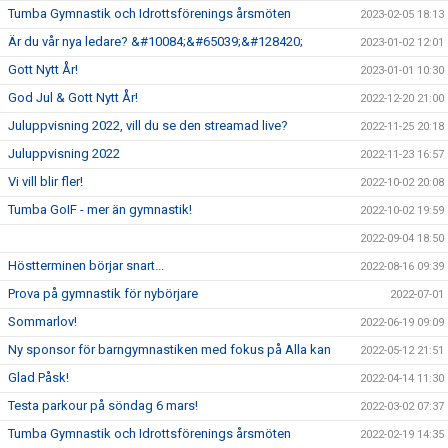
Tumba Gymnastik och Idrottsförenings årsmöten
2023-02-05 18:13
Är du vår nya ledare? &#10084;&#65039;&#128420;
2023-01-02 12:01
Gott Nytt År!
2023-01-01 10:30
God Jul & Gott Nytt År!
2022-12-20 21:00
Juluppvisning 2022, vill du se den streamad live?
2022-11-25 20:18
Juluppvisning 2022
2022-11-23 16:57
Vi vill blir fler!
2022-10-02 20:08
Tumba GoIF - mer än gymnastik!
2022-10-02 19:59
2022-09-04 18:50
Höstterminen börjar snart...
2022-08-16 09:39
Prova på gymnastik för nybörjare
2022-07-01
Sommarlov!
2022-06-19 09:09
Ny sponsor för barngymnastiken med fokus på Alla kan
2022-05-12 21:51
Glad Påsk!
2022-04-14 11:30
Testa parkour på söndag 6 mars!
2022-03-02 07:37
Tumba Gymnastik och Idrottsförenings årsmöten
2022-02-19 14:35