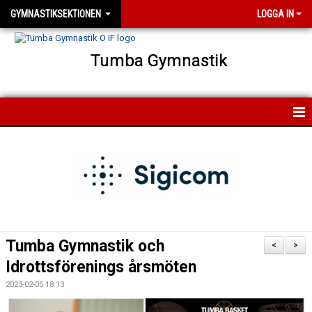
GYMNASTIKSEKTIONEN
LOGGA IN
Tumba Gymnastik
HEM
NYHETER
FÖRENINGEN
FÖR MEDLEMMAR
Tumba Gymnastik och
<
>
FÖR LEDARE
Idrottsförenings årsmöten
2023-02-05 18:13
KONTAKT