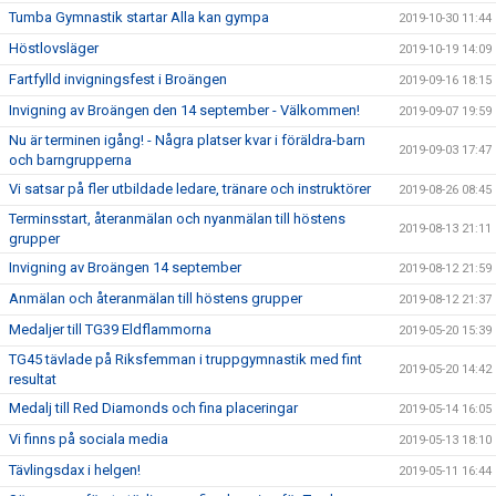
Tumba Gymnastik startar Alla kan gympa
2019-10-30 11:44
Höstlovsläger
2019-10-19 14:09
Fartfylld invigningsfest i Broängen
2019-09-16 18:15
Invigning av Broängen den 14 september - Välkommen!
2019-09-07 19:59
Nu är terminen igång! - Några platser kvar i föräldra-barn
2019-09-03 17:47
och barngrupperna
Vi satsar på fler utbildade ledare, tränare och instruktörer
2019-08-26 08:45
Terminsstart, återanmälan och nyanmälan till höstens
2019-08-13 21:11
grupper
Invigning av Broängen 14 september
2019-08-12 21:59
Anmälan och återanmälan till höstens grupper
2019-08-12 21:37
Medaljer till TG39 Eldflammorna
2019-05-20 15:39
TG45 tävlade på Riksfemman i truppgymnastik med fint
2019-05-20 14:42
resultat
Medalj till Red Diamonds och fina placeringar
2019-05-14 16:05
Vi finns på sociala media
2019-05-13 18:10
Tävlingsdax i helgen!
2019-05-11 16:44