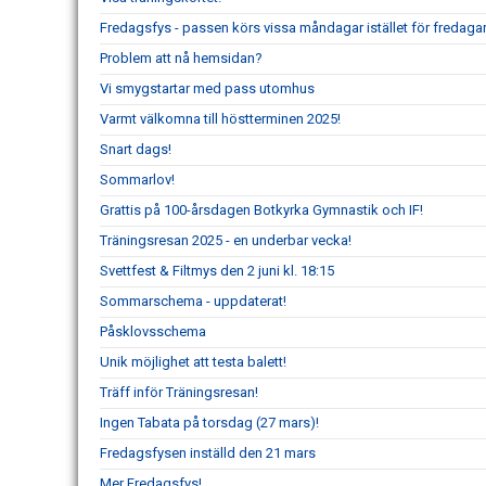
Fredagsfys - passen körs vissa måndagar istället för fredagar
Problem att nå hemsidan?
Vi smygstartar med pass utomhus
Varmt välkomna till höstterminen 2025!
Snart dags!
Sommarlov!
Grattis på 100-årsdagen Botkyrka Gymnastik och IF!
Träningsresan 2025 - en underbar vecka!
Svettfest & Filtmys den 2 juni kl. 18:15
Sommarschema - uppdaterat!
Påsklovsschema
Unik möjlighet att testa balett!
Träff inför Träningsresan!
Ingen Tabata på torsdag (27 mars)!
Fredagsfysen inställd den 21 mars
Mer Fredagsfys!