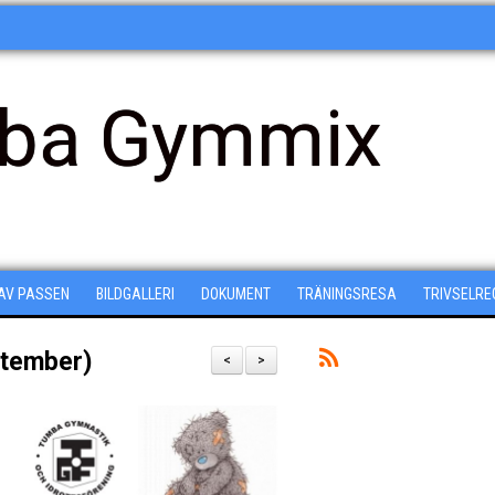
ba Gymmix
 AV PASSEN
BILDGALLERI
DOKUMENT
TRÄNINGSRESA
TRIVSELRE
eptember)
<
>