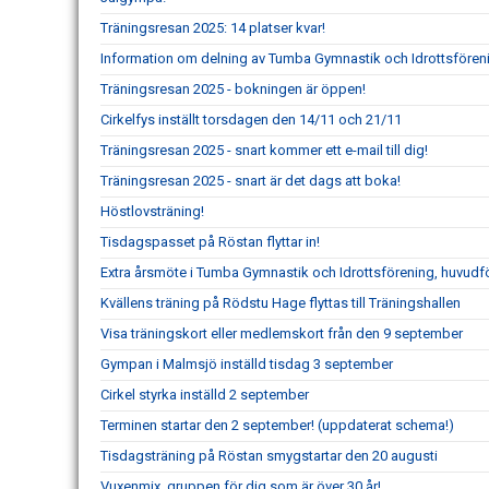
Träningsresan 2025: 14 platser kvar!
Information om delning av Tumba Gymnastik och Idrottsföre
Träningsresan 2025 - bokningen är öppen!
Cirkelfys inställt torsdagen den 14/11 och 21/11
Träningsresan 2025 - snart kommer ett e-mail till dig!
Träningsresan 2025 - snart är det dags att boka!
Höstlovsträning!
Tisdagspasset på Röstan flyttar in!
Extra årsmöte i Tumba Gymnastik och Idrottsförening, huvudf
Kvällens träning på Rödstu Hage flyttas till Träningshallen
Visa träningskort eller medlemskort från den 9 september
Gympan i Malmsjö inställd tisdag 3 september
Cirkel styrka inställd 2 september
Terminen startar den 2 september! (uppdaterat schema!)
Tisdagsträning på Röstan smygstartar den 20 augusti
Vuxenmix, gruppen för dig som är över 30 år!