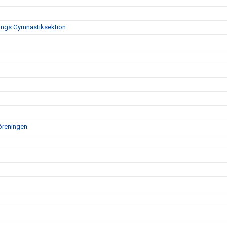
nings Gymnastiksektion
öreningen