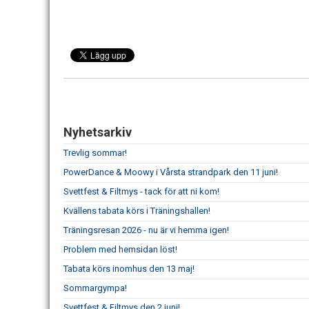
Nyhetsarkiv
Trevlig sommar!
PowerDance & Moowy i Vårsta strandpark den 11 juni!
Svettfest & Filtmys - tack för att ni kom!
Kvällens tabata körs i Träningshallen!
Träningsresan 2026 - nu är vi hemma igen!
Problem med hemsidan löst!
Tabata körs inomhus den 13 maj!
Sommargympa!
Svettfest & Filtmys den 2 juni!