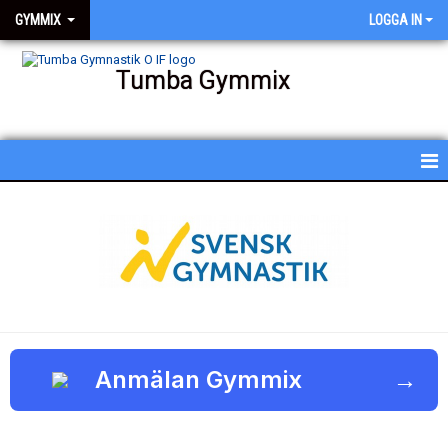
GYMMIX
LOGGA IN
Tumba Gymmix
HEM
NYHETER
KALENDER
SCHEMA
BESKRIVNING AV PASSEN
Anmälan Gymmix
→
BILDGALLERI