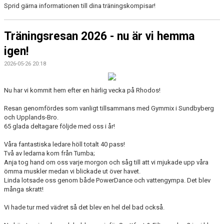
Sprid gärna informationen till dina träningskompisar!
Träningsresan 2026 - nu är vi hemma
igen!
2026-05-26 20:18
Nu har vi kommit hem efter en härlig vecka på Rhodos!
Resan genomfördes som vanligt tillsammans med Gymmix i Sundbyberg
och Upplands-Bro.
65 glada deltagare följde med oss i år!
Våra fantastiska ledare höll totalt 40 pass!
Två av ledarna kom från Tumba;
Anja tog hand om oss varje morgon och såg till att vi mjukade upp våra
ömma muskler medan vi blickade ut över havet.
Linda lotsade oss genom både PowerDance och vattengympa. Det blev
många skratt!
Vi hade tur med vädret så det blev en hel del bad också.