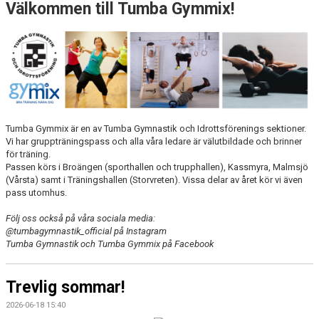
Välkommen till Tumba Gymmix!
DOKUMENT
TRÄNINGSRESA
TRIVSELREGLER
KONTAKT
Tumba Gymmix är en av Tumba Gymnastik och Idrottsförenings sektioner.
VÅRA HALLAR
Vi har gruppträningspass och alla våra ledare är välutbildade och brinner
för träning.
PRISER
Passen körs i Broängen (sporthallen och trupphallen), Kassmyra, Malmsjö
(Vårsta) samt i Träningshallen (Storvreten). Vissa delar av året kör vi även
ANMÄLAN
pass utomhus.
Följ oss också på våra sociala media:
@tumbagymnastik_official på Instagram
Tumba Gymnastik och Tumba Gymmix på Facebook
Trevlig sommar!
2026-06-18 15:40