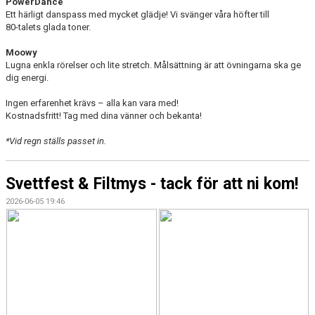
PowerDance
Ett härligt danspass med mycket glädje! Vi svänger våra höfter till
80-talets glada toner.
Moowy
Lugna enkla rörelser och lite stretch. Målsättning är att övningarna ska ge
dig energi.
Ingen erfarenhet krävs – alla kan vara med!
Kostnadsfritt! Tag med dina vänner och bekanta!
*Vid regn ställs passet in.
Svettfest & Filtmys - tack för att ni kom!
2026-06-05 19:46