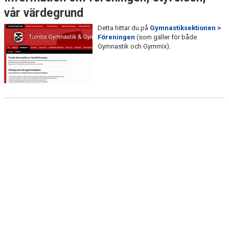
DOKUMENT
vår värdegrund
TRÄNINGSRESA
Detta hittar du på
Gymnastiksektionen >
Föreningen
(som gäller för både
Gymnastik och Gymmix).
TRIVSELREGLER
KONTAKT
VÅRA HALLAR
PRISER
ANMÄLAN