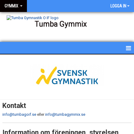
GYMMIX
LOGGA IN
Tumba Gymmix
HEM
NYHETER
KALENDER
SCHEMA
Kontakt
BESKRIVNING AV PASSEN
info@tumbagoif.se
eller
info@tumbagymmix.se
BILDGALLERI
Information om föreningen, styrelsen,