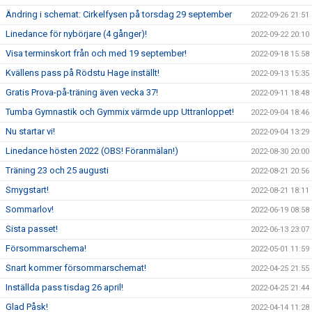
Ändring i schemat: Cirkelfysen på torsdag 29 september
2022-09-26 21:51
Linedance för nybörjare (4 gånger)!
2022-09-22 20:10
Visa terminskort från och med 19 september!
2022-09-18 15:58
Kvällens pass på Rödstu Hage inställt!
2022-09-13 15:35
Gratis Prova-på-träning även vecka 37!
2022-09-11 18:48
Tumba Gymnastik och Gymmix värmde upp Uttranloppet!
2022-09-04 18:46
Nu startar vi!
2022-09-04 13:29
Linedance hösten 2022 (OBS! Föranmälan!)
2022-08-30 20:00
Träning 23 och 25 augusti
2022-08-21 20:56
Smygstart!
2022-08-21 18:11
Sommarlov!
2022-06-19 08:58
Sista passet!
2022-06-13 23:07
Försommarschema!
2022-05-01 11:59
Snart kommer försommarschemat!
2022-04-25 21:55
Inställda pass tisdag 26 april!
2022-04-25 21:44
Glad Påsk!
2022-04-14 11:28