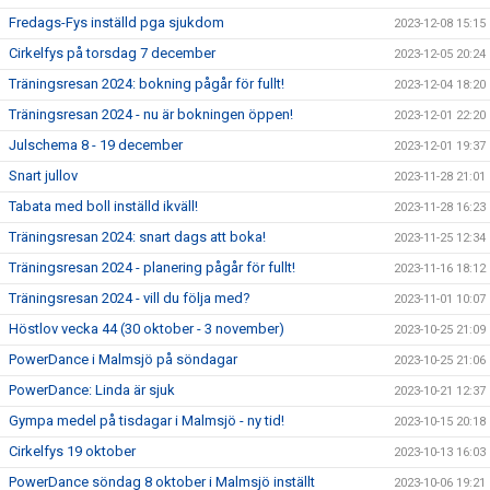
Fredags-Fys inställd pga sjukdom
2023-12-08 15:15
Cirkelfys på torsdag 7 december
2023-12-05 20:24
Träningsresan 2024: bokning pågår för fullt!
2023-12-04 18:20
Träningsresan 2024 - nu är bokningen öppen!
2023-12-01 22:20
Julschema 8 - 19 december
2023-12-01 19:37
Snart jullov
2023-11-28 21:01
Tabata med boll inställd ikväll!
2023-11-28 16:23
Träningsresan 2024: snart dags att boka!
2023-11-25 12:34
Träningsresan 2024 - planering pågår för fullt!
2023-11-16 18:12
Träningsresan 2024 - vill du följa med?
2023-11-01 10:07
Höstlov vecka 44 (30 oktober - 3 november)
2023-10-25 21:09
PowerDance i Malmsjö på söndagar
2023-10-25 21:06
PowerDance: Linda är sjuk
2023-10-21 12:37
Gympa medel på tisdagar i Malmsjö - ny tid!
2023-10-15 20:18
Cirkelfys 19 oktober
2023-10-13 16:03
PowerDance söndag 8 oktober i Malmsjö inställt
2023-10-06 19:21