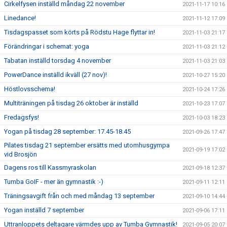
Cirkelfysen inställd måndag 22 november
2021-11-17 10:16
Linedance!
2021-11-12 17:09
Tisdagspasset som körts på Rödstu Hage flyttar in!
2021-11-03 21:17
Förändringar i schemat: yoga
2021-11-03 21:12
Tabatan inställd torsdag 4 november
2021-11-03 21:03
PowerDance inställd ikväll (27 nov)!
2021-10-27 15:20
Höstlovsschema!
2021-10-24 17:26
Multiträningen på tisdag 26 oktober är inställd
2021-10-23 17:07
Fredagsfys!
2021-10-03 18:23
Yogan på tisdag 28 september: 17.45-18.45
2021-09-26 17:47
Pilates tisdag 21 september ersätts med utomhusgympa
2021-09-19 17:02
vid Brosjön
Dagens ros till Kassmyraskolan
2021-09-18 12:37
Tumba GoIF - mer än gymnastik :-)
2021-09-11 12:11
Träningsavgift från och med måndag 13 september
2021-09-10 14:44
Yogan inställd 7 september
2021-09-06 17:11
Uttranloppets deltagare värmdes upp av Tumba Gymnastik!
2021-09-05 20:07