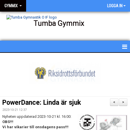
GYMMIX
LOGGA IN
Tumba Gymmix
HEM
NYHETER
KALENDER
SCHEMA
PowerDance: Linda är sjuk
<
>
BESKRIVNING AV PASSEN
2023-10-21 12:37
Nyheten uppdaterad 2023-10-21 kl. 16:00:
BILDGALLERI
OBS!!!
Vi har vikarier till onsdagens pass!!!