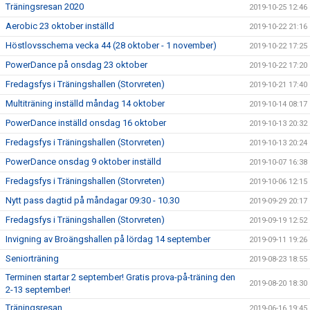
Träningsresan 2020
2019-10-25 12:46
Aerobic 23 oktober inställd
2019-10-22 21:16
Höstlovsschema vecka 44 (28 oktober - 1 november)
2019-10-22 17:25
PowerDance på onsdag 23 oktober
2019-10-22 17:20
Fredagsfys i Träningshallen (Storvreten)
2019-10-21 17:40
Multiträning inställd måndag 14 oktober
2019-10-14 08:17
PowerDance inställd onsdag 16 oktober
2019-10-13 20:32
Fredagsfys i Träningshallen (Storvreten)
2019-10-13 20:24
PowerDance onsdag 9 oktober inställd
2019-10-07 16:38
Fredagsfys i Träningshallen (Storvreten)
2019-10-06 12:15
Nytt pass dagtid på måndagar 09:30 - 10.30
2019-09-29 20:17
Fredagsfys i Träningshallen (Storvreten)
2019-09-19 12:52
Invigning av Broängshallen på lördag 14 september
2019-09-11 19:26
Seniorträning
2019-08-23 18:55
Terminen startar 2 september! Gratis prova-på-träning den
2019-08-20 18:30
2-13 september!
Träningsresan
2019-06-16 19:45