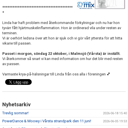
DOKUMENT
*****************************************
*
TRÄNINGSRESA
Linda har haft problem med återkommande förkylningar och nu har hon
TRIVSELREGLER
tyvärr fått hjärtmuskelinflammation. Hon är ordinerad vila under resten av
terminen.
Vi är oerhört ledsna över att hon är sjuk och vi gör vårt yttersta för att hitta
KONTAKT
vikarie till passen.
VÅRA HALLAR
Passet i morgon, söndag 22 oktober, i Malmsjö (Vårsta) är inställt.
Vi återkommer så snart vi kan med information om hur det blir med resten
av passen.
PRISER
Varmaste krya-på-hälsningar till Linda från oss alla i föreningen 💕
ANMÄLAN
Nyhetsarkiv
Trevlig sommar!
2026-06-18 15:40
PowerDance & Moowy i Vårsta strandpark den 11 juni!
2026-06-05 19:53