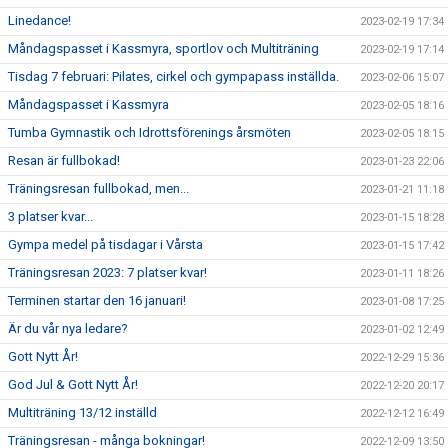
Linedance!
2023-02-19 17:34
Måndagspasset i Kassmyra, sportlov och Multiträning
2023-02-19 17:14
Tisdag 7 februari: Pilates, cirkel och gympapass inställda.
2023-02-06 15:07
Måndagspasset i Kassmyra
2023-02-05 18:16
Tumba Gymnastik och Idrottsförenings årsmöten
2023-02-05 18:15
Resan är fullbokad!
2023-01-23 22:06
Träningsresan fullbokad, men...
2023-01-21 11:18
3 platser kvar...
2023-01-15 18:28
Gympa medel på tisdagar i Vårsta
2023-01-15 17:42
Träningsresan 2023: 7 platser kvar!
2023-01-11 18:26
Terminen startar den 16 januari!
2023-01-08 17:25
Är du vår nya ledare?
2023-01-02 12:49
Gott Nytt År!
2022-12-29 15:36
God Jul & Gott Nytt År!
2022-12-20 20:17
Multiträning 13/12 inställd
2022-12-12 16:49
Träningsresan - många bokningar!
2022-12-09 13:50