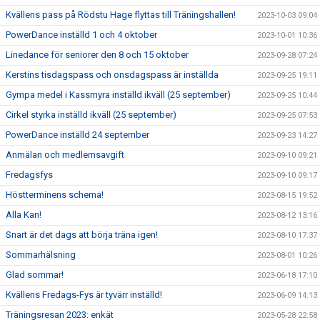
Kvällens pass på Rödstu Hage flyttas till Träningshallen!
2023-10-03 09:04
PowerDance inställd 1 och 4 oktober
2023-10-01 10:36
Linedance för seniorer den 8 och 15 oktober
2023-09-28 07:24
Kerstins tisdagspass och onsdagspass är inställda
2023-09-25 19:11
Gympa medel i Kassmyra inställd ikväll (25 september)
2023-09-25 10:44
Cirkel styrka inställd ikväll (25 september)
2023-09-25 07:53
PowerDance inställd 24 september
2023-09-23 14:27
Anmälan och medlemsavgift
2023-09-10 09:21
Fredagsfys
2023-09-10 09:17
Höstterminens schema!
2023-08-15 19:52
Alla Kan!
2023-08-12 13:16
Snart är det dags att börja träna igen!
2023-08-10 17:37
Sommarhälsning
2023-08-01 10:26
Glad sommar!
2023-06-18 17:10
Kvällens Fredags-Fys är tyvärr inställd!
2023-06-09 14:13
Träningsresan 2023: enkät
2023-05-28 22:58