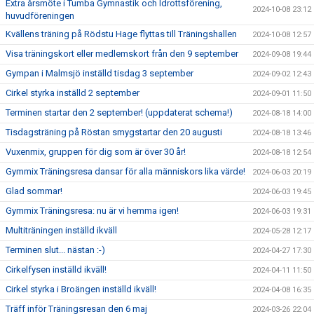
Extra årsmöte i Tumba Gymnastik och Idrottsförening,
2024-10-08 23:12
huvudföreningen
Kvällens träning på Rödstu Hage flyttas till Träningshallen
2024-10-08 12:57
Visa träningskort eller medlemskort från den 9 september
2024-09-08 19:44
Gympan i Malmsjö inställd tisdag 3 september
2024-09-02 12:43
Cirkel styrka inställd 2 september
2024-09-01 11:50
Terminen startar den 2 september! (uppdaterat schema!)
2024-08-18 14:00
Tisdagsträning på Röstan smygstartar den 20 augusti
2024-08-18 13:46
Vuxenmix, gruppen för dig som är över 30 år!
2024-08-18 12:54
Gymmix Träningsresa dansar för alla människors lika värde!
2024-06-03 20:19
Glad sommar!
2024-06-03 19:45
Gymmix Träningsresa: nu är vi hemma igen!
2024-06-03 19:31
Multiträningen inställd ikväll
2024-05-28 12:17
Terminen slut... nästan :-)
2024-04-27 17:30
Cirkelfysen inställd ikväll!
2024-04-11 11:50
Cirkel styrka i Broängen inställd ikväll!
2024-04-08 16:35
Träff inför Träningsresan den 6 maj
2024-03-26 22:04