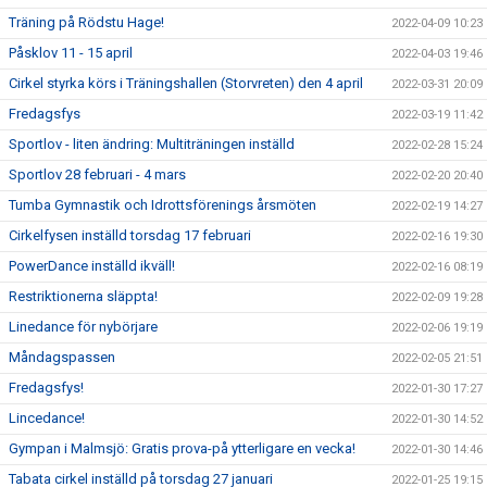
Träning på Rödstu Hage!
2022-04-09 10:23
Påsklov 11 - 15 april
2022-04-03 19:46
Cirkel styrka körs i Träningshallen (Storvreten) den 4 april
2022-03-31 20:09
Fredagsfys
2022-03-19 11:42
Sportlov - liten ändring: Multiträningen inställd
2022-02-28 15:24
Sportlov 28 februari - 4 mars
2022-02-20 20:40
Tumba Gymnastik och Idrottsförenings årsmöten
2022-02-19 14:27
Cirkelfysen inställd torsdag 17 februari
2022-02-16 19:30
PowerDance inställd ikväll!
2022-02-16 08:19
Restriktionerna släppta!
2022-02-09 19:28
Linedance för nybörjare
2022-02-06 19:19
Måndagspassen
2022-02-05 21:51
Fredagsfys!
2022-01-30 17:27
Lincedance!
2022-01-30 14:52
Gympan i Malmsjö: Gratis prova-på ytterligare en vecka!
2022-01-30 14:46
Tabata cirkel inställd på torsdag 27 januari
2022-01-25 19:15