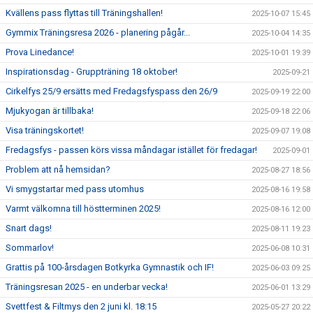
Kvällens pass flyttas till Träningshallen!
2025-10-07 15:45
Gymmix Träningsresa 2026 - planering pågår...
2025-10-04 14:35
Prova Linedance!
2025-10-01 19:39
Inspirationsdag - Gruppträning 18 oktober!
2025-09-21
Cirkelfys 25/9 ersätts med Fredagsfyspass den 26/9
2025-09-19 22:00
Mjukyogan är tillbaka!
2025-09-18 22:06
Visa träningskortet!
2025-09-07 19:08
Fredagsfys - passen körs vissa måndagar istället för fredagar!
2025-09-01
Problem att nå hemsidan?
2025-08-27 18:56
Vi smygstartar med pass utomhus
2025-08-16 19:58
Varmt välkomna till höstterminen 2025!
2025-08-16 12:00
Snart dags!
2025-08-11 19:23
Sommarlov!
2025-06-08 10:31
Grattis på 100-årsdagen Botkyrka Gymnastik och IF!
2025-06-03 09:25
Träningsresan 2025 - en underbar vecka!
2025-06-01 13:29
Svettfest & Filtmys den 2 juni kl. 18:15
2025-05-27 20:22