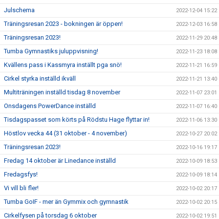
Julschema
2022-12-04 15:22
Träningsresan 2023 - bokningen är öppen!
2022-12-03 16:58
Träningsresan 2023!
2022-11-29 20:48
Tumba Gymnastiks juluppvisning!
2022-11-23 18:08
Kvällens pass i Kassmyra inställt pga snö!
2022-11-21 16:59
Cirkel styrka inställd ikväll
2022-11-21 13:40
Multiträningen inställd tisdag 8 november
2022-11-07 23:01
Onsdagens PowerDance inställd
2022-11-07 16:40
Tisdagspasset som körts på Rödstu Hage flyttar in!
2022-11-06 13:30
Höstlov vecka 44 (31 oktober - 4 november)
2022-10-27 20:02
Träningsresan 2023!
2022-10-16 19:17
Fredag 14 oktober är Linedance inställd
2022-10-09 18:53
Fredagsfys!
2022-10-09 18:14
Vi vill bli fler!
2022-10-02 20:17
Tumba GoIF - mer än Gymmix och gymnastik
2022-10-02 20:15
Cirkelfysen på torsdag 6 oktober
2022-10-02 19:51