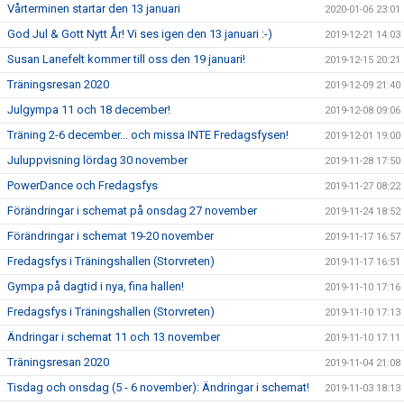
Vårterminen startar den 13 januari
2020-01-06 23:01
God Jul & Gott Nytt År! Vi ses igen den 13 januari :-)
2019-12-21 14:03
Susan Lanefelt kommer till oss den 19 januari!
2019-12-15 20:21
Träningsresan 2020
2019-12-09 21:40
Julgympa 11 och 18 december!
2019-12-08 09:06
Träning 2-6 december... och missa INTE Fredagsfysen!
2019-12-01 19:00
Juluppvisning lördag 30 november
2019-11-28 17:50
PowerDance och Fredagsfys
2019-11-27 08:22
Förändringar i schemat på onsdag 27 november
2019-11-24 18:52
Förändringar i schemat 19-20 november
2019-11-17 16:57
Fredagsfys i Träningshallen (Storvreten)
2019-11-17 16:51
Gympa på dagtid i nya, fina hallen!
2019-11-10 17:16
Fredagsfys i Träningshallen (Storvreten)
2019-11-10 17:13
Ändringar i schemat 11 och 13 november
2019-11-10 17:11
Träningsresan 2020
2019-11-04 21:08
Tisdag och onsdag (5 - 6 november): Ändringar i schemat!
2019-11-03 18:13