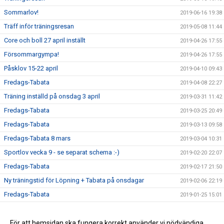
Sommarlov!
2019-06-16 19:38
Träff inför träningsresan
2019-05-08 11:44
Core och boll 27 april inställt
2019-04-26 17:55
Försommargympa!
2019-04-26 17:55
Påsklov 15-22 april
2019-04-10 09:43
Fredags-Tabata
2019-04-08 22:27
Träning inställd på onsdag 3 april
2019-03-31 11:42
Fredags-Tabata
2019-03-25 20:49
Fredags-Tabata
2019-03-13 09:58
Fredags-Tabata 8 mars
2019-03-04 10:31
Sportlov vecka 9 - se separat schema :-)
2019-02-20 22:07
Fredags-Tabata
2019-02-17 21:50
Ny träningstid för Löpning + Tabata på onsdagar
2019-02-06 22:19
Fredags-Tabata
2019-01-25 15:01
Vårterminen börjar nu!
2019-01-13 17:51
Ny rutin för köp av termins- / träningskort
För att hemsidan ska fungera korrekt använder vi nödvändiga
2018-12-22 16:09