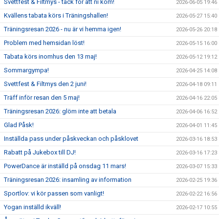
Svettfest & Filtmys - tack för att ni kom!
2026-06-05 19:46
Kvällens tabata körs i Träningshallen!
2026-05-27 15:40
Träningsresan 2026 - nu är vi hemma igen!
2026-05-26 20:18
Problem med hemsidan löst!
2026-05-15 16:00
Tabata körs inomhus den 13 maj!
2026-05-12 19:12
Sommargympa!
2026-04-25 14:08
Svettfest & Filtmys den 2 juni!
2026-04-18 09:11
Träff inför resan den 5 maj!
2026-04-16 22:05
Träningsresan 2026: glöm inte att betala
2026-04-06 16:52
Glad Påsk!
2026-04-01 11:45
Inställda pass under påskveckan och påsklovet
2026-03-16 18:53
Rabatt på Jukebox till DJ!
2026-03-16 17:23
PowerDance är inställd på onsdag 11 mars!
2026-03-07 15:33
Träningsresan 2026: insamling av information
2026-02-25 19:36
Sportlov: vi kör passen som vanligt!
2026-02-22 16:56
Yogan inställd ikväll!
2026-02-17 10:55