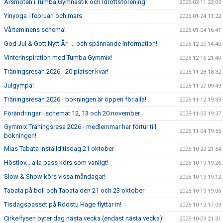
Årsmöten i Tumba Gymnastik och Idrottsförening
2026-02-11 22:00
Yinyoga i februari och mars
2026-01-24 11:22
Vårteminens schema!
2026-01-04 16:41
God Jul & Gott Nytt År! ... och spännande information!
2025-12-20 14:40
Vinterinspiration med Tumba Gymmix!
2025-12-16 21:40
Träningsresan 2026 - 20 platser kvar!
2025-11-28 18:32
Julgympa!
2025-11-27 09:49
Träningsresan 2026 - bokningen är öppen för alla!
2025-11-12 19:39
Förändringar i schemat 12, 13 och 20 november
2025-11-05 19:37
Gymmix Träningsresa 2026 - medlemmar har förtur till
2025-11-04 19:55
bokningen!
Mias Tabata inställd tisdag 21 oktober
2025-10-20 21:54
Höstlov... alla pass körs som vanligt!
2025-10-19 19:26
Slow & Show körs vissa måndagar!
2025-10-19 19:12
Tabata på boll och Tabata den 21 och 23 oktober
2025-10-19 19:06
Tisdagspasset på Rödstu Hage flyttar in!
2025-10-12 17:09
Cirkelfysen byter dag nästa vecka (endast nästa vecka)!
2025-10-09 21:31