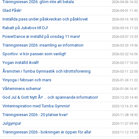
Träningsresan 2026: glöm inte att betala
2026-04-06 16:52
Glad Påsk!
2026-04-01 11:45
Inställda pass under påskveckan och påsklovet
2026-03-16 18:53
Rabatt på Jukebox till DJ!
2026-03-16 17:23
PowerDance är inställd på onsdag 11 mars!
2026-03-07 15:33
Träningsresan 2026: insamling av information
2026-02-25 19:36
Sportlov: vi kör passen som vanligt!
2026-02-22 16:56
Yogan inställd ikväll!
2026-02-17 10:55
Årsmöten i Tumba Gymnastik och Idrottsförening
2026-02-11 22:00
Yinyoga i februari och mars
2026-01-24 11:22
Vårteminens schema!
2026-01-04 16:41
God Jul & Gott Nytt År! ... och spännande information!
2025-12-20 14:40
Vinterinspiration med Tumba Gymmix!
2025-12-16 21:40
Träningsresan 2026 - 20 platser kvar!
2025-11-28 18:32
Julgympa!
2025-11-27 09:49
Träningsresan 2026 - bokningen är öppen för alla!
2025-11-12 19:39