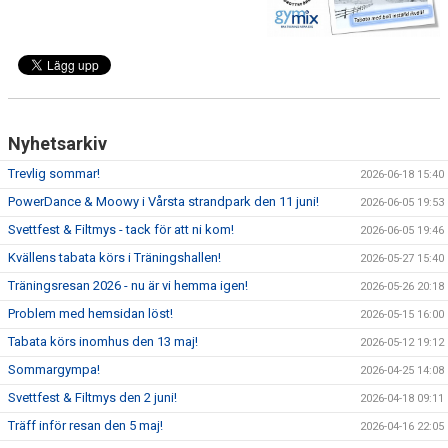
DOKUMENT
TRÄNINGSRESA
TRIVSELREGLER
KONTAKT
Nyhetsarkiv
Trevlig sommar!
2026-06-18 15:40
VÅRA HALLAR
PowerDance & Moowy i Vårsta strandpark den 11 juni!
2026-06-05 19:53
PRISER
Svettfest & Filtmys - tack för att ni kom!
2026-06-05 19:46
Kvällens tabata körs i Träningshallen!
2026-05-27 15:40
ANMÄLAN
Träningsresan 2026 - nu är vi hemma igen!
2026-05-26 20:18
Problem med hemsidan löst!
2026-05-15 16:00
Tabata körs inomhus den 13 maj!
2026-05-12 19:12
Sommargympa!
2026-04-25 14:08
Svettfest & Filtmys den 2 juni!
2026-04-18 09:11
Träff inför resan den 5 maj!
2026-04-16 22:05