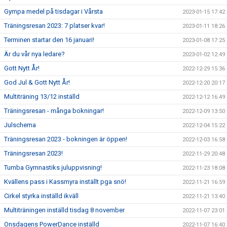
Gympa medel på tisdagar i Vårsta
2023-01-15 17:42
Träningsresan 2023: 7 platser kvar!
2023-01-11 18:26
Terminen startar den 16 januari!
2023-01-08 17:25
Är du vår nya ledare?
2023-01-02 12:49
Gott Nytt År!
2022-12-29 15:36
God Jul & Gott Nytt År!
2022-12-20 20:17
Multiträning 13/12 inställd
2022-12-12 16:49
Träningsresan - många bokningar!
2022-12-09 13:50
Julschema
2022-12-04 15:22
Träningsresan 2023 - bokningen är öppen!
2022-12-03 16:58
Träningsresan 2023!
2022-11-29 20:48
Tumba Gymnastiks juluppvisning!
2022-11-23 18:08
Kvällens pass i Kassmyra inställt pga snö!
2022-11-21 16:59
Cirkel styrka inställd ikväll
2022-11-21 13:40
Multiträningen inställd tisdag 8 november
2022-11-07 23:01
Onsdagens PowerDance inställd
2022-11-07 16:40