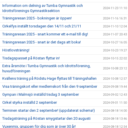
Information om delning av Tumba Gymnastik och
2024-11-23 11:10
Idrottsförenings Gymnastiksektion
Träningsresan 2025 - bokningen är öppen!
2024-11-16 16:31
Cirkelfys inställt torsdagen den 14/11 och 21/11
2024-11-10 12:04
Träningsresan 2025 - snart kommer ett e-mail till dig!
2024-11-07 20:43
Träningsresan 2025 - snart är det dags att boka!
2024-10-27 16:05
Höstlovsträning!
2024-10-23 19:27
Tisdagspasset på Röstan flyttar in!
2024-10-15 22:02
Extra årsmöte i Tumba Gymnastik och Idrottsförening,
2024-10-08 23:12
huvudföreningen
Kvällens träning på Rödstu Hage flyttas till Träningshallen
2024-10-08 12:57
Visa träningskort eller medlemskort från den 9 september
2024-09-08 19:44
Gympan i Malmsjö inställd tisdag 3 september
2024-09-02 12:43
Cirkel styrka inställd 2 september
2024-09-01 11:50
Terminen startar den 2 september! (uppdaterat schema!)
2024-08-18 14:00
Tisdagsträning på Röstan smygstartar den 20 augusti
2024-08-18 13:46
Vuxenmix, gruppen för dig som är över 30 år!
2024-08-18 12:54