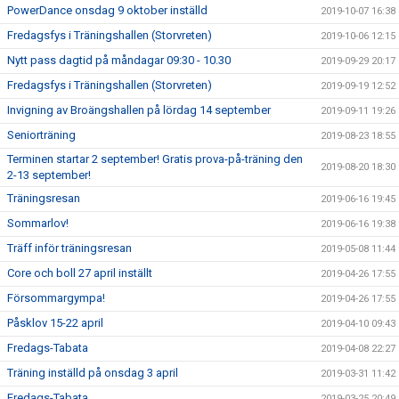
PowerDance onsdag 9 oktober inställd
2019-10-07 16:38
Fredagsfys i Träningshallen (Storvreten)
2019-10-06 12:15
Nytt pass dagtid på måndagar 09:30 - 10.30
2019-09-29 20:17
Fredagsfys i Träningshallen (Storvreten)
2019-09-19 12:52
Invigning av Broängshallen på lördag 14 september
2019-09-11 19:26
Seniorträning
2019-08-23 18:55
Terminen startar 2 september! Gratis prova-på-träning den
2019-08-20 18:30
2-13 september!
Träningsresan
2019-06-16 19:45
Sommarlov!
2019-06-16 19:38
Träff inför träningsresan
2019-05-08 11:44
Core och boll 27 april inställt
2019-04-26 17:55
Försommargympa!
2019-04-26 17:55
Påsklov 15-22 april
2019-04-10 09:43
Fredags-Tabata
2019-04-08 22:27
Träning inställd på onsdag 3 april
2019-03-31 11:42
Fredags-Tabata
2019-03-25 20:49