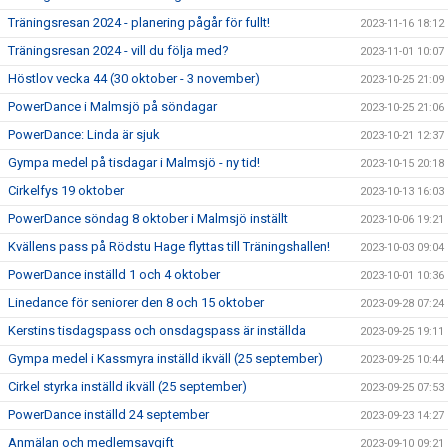
Träningsresan 2024 - planering pågår för fullt!
2023-11-16 18:12
Träningsresan 2024 - vill du följa med?
2023-11-01 10:07
Höstlov vecka 44 (30 oktober - 3 november)
2023-10-25 21:09
PowerDance i Malmsjö på söndagar
2023-10-25 21:06
PowerDance: Linda är sjuk
2023-10-21 12:37
Gympa medel på tisdagar i Malmsjö - ny tid!
2023-10-15 20:18
Cirkelfys 19 oktober
2023-10-13 16:03
PowerDance söndag 8 oktober i Malmsjö inställt
2023-10-06 19:21
Kvällens pass på Rödstu Hage flyttas till Träningshallen!
2023-10-03 09:04
PowerDance inställd 1 och 4 oktober
2023-10-01 10:36
Linedance för seniorer den 8 och 15 oktober
2023-09-28 07:24
Kerstins tisdagspass och onsdagspass är inställda
2023-09-25 19:11
Gympa medel i Kassmyra inställd ikväll (25 september)
2023-09-25 10:44
Cirkel styrka inställd ikväll (25 september)
2023-09-25 07:53
PowerDance inställd 24 september
2023-09-23 14:27
Anmälan och medlemsavgift
2023-09-10 09:21