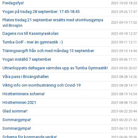
Fredagsfys!
2021-10-03 18:23
Yogan på tisdag 28 september: 17.45-18.45
2021-09-26 17:47
Pilates tisdag 21 september ersätts med utomhusgympa
2021-09-19 17:02
vid Brosjön
Dagens ros till Kassmyraskolan
2021-09-18 12:37
Tumba GoIF - mer än gymnastik :-)
2021-09-11 12:11
Träningsavgift från och med måndag 13 september
2021-09-10 14:44
Yogan inställd 7 september
2021-09-06 17:11
Uttranloppets deltagare värmdes upp av Tumba Gymnastik!
2021-09-05 20:07
Våra pass i Broängshallen
2021-08-28 14:26
Viktig info om inomhusträning och Covid-19
2021-08-28 14:17
Höstterminens schema!
2021-08-19 16:54
Höstterminen 2021
2021-08-08 19:20
Glad sommar!
2021-06-22 20:44
Sommargympa!
2021-06-20 21:42
Sommargympa!
2021-06-13 19:05
Schema för kommande vecka!
2021-06-06 20:56