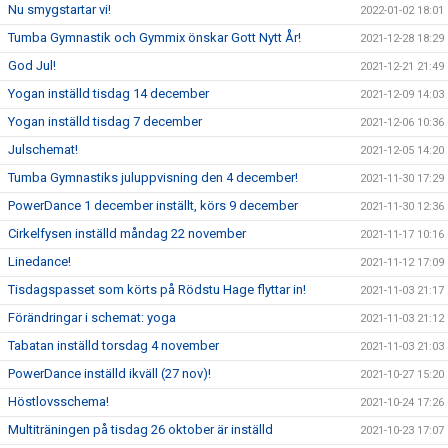
Nu smygstartar vi!
2022-01-02 18:01
Tumba Gymnastik och Gymmix önskar Gott Nytt År!
2021-12-28 18:29
God Jul!
2021-12-21 21:49
Yogan inställd tisdag 14 december
2021-12-09 14:03
Yogan inställd tisdag 7 december
2021-12-06 10:36
Julschemat!
2021-12-05 14:20
Tumba Gymnastiks juluppvisning den 4 december!
2021-11-30 17:29
PowerDance 1 december inställt, körs 9 december
2021-11-30 12:36
Cirkelfysen inställd måndag 22 november
2021-11-17 10:16
Linedance!
2021-11-12 17:09
Tisdagspasset som körts på Rödstu Hage flyttar in!
2021-11-03 21:17
Förändringar i schemat: yoga
2021-11-03 21:12
Tabatan inställd torsdag 4 november
2021-11-03 21:03
PowerDance inställd ikväll (27 nov)!
2021-10-27 15:20
Höstlovsschema!
2021-10-24 17:26
Multiträningen på tisdag 26 oktober är inställd
2021-10-23 17:07