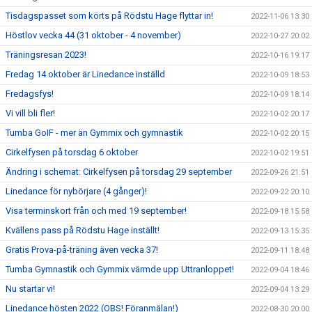
Tisdagspasset som körts på Rödstu Hage flyttar in!
2022-11-06 13:30
Höstlov vecka 44 (31 oktober - 4 november)
2022-10-27 20:02
Träningsresan 2023!
2022-10-16 19:17
Fredag 14 oktober är Linedance inställd
2022-10-09 18:53
Fredagsfys!
2022-10-09 18:14
Vi vill bli fler!
2022-10-02 20:17
Tumba GoIF - mer än Gymmix och gymnastik
2022-10-02 20:15
Cirkelfysen på torsdag 6 oktober
2022-10-02 19:51
Ändring i schemat: Cirkelfysen på torsdag 29 september
2022-09-26 21:51
Linedance för nybörjare (4 gånger)!
2022-09-22 20:10
Visa terminskort från och med 19 september!
2022-09-18 15:58
Kvällens pass på Rödstu Hage inställt!
2022-09-13 15:35
Gratis Prova-på-träning även vecka 37!
2022-09-11 18:48
Tumba Gymnastik och Gymmix värmde upp Uttranloppet!
2022-09-04 18:46
Nu startar vi!
2022-09-04 13:29
Linedance hösten 2022 (OBS! Föranmälan!)
2022-08-30 20:00