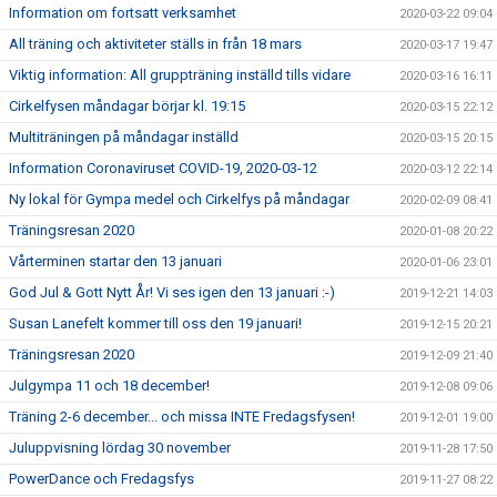
Information om fortsatt verksamhet
2020-03-22 09:04
All träning och aktiviteter ställs in från 18 mars
2020-03-17 19:47
Viktig information: All gruppträning inställd tills vidare
2020-03-16 16:11
Cirkelfysen måndagar börjar kl. 19:15
2020-03-15 22:12
Multiträningen på måndagar inställd
2020-03-15 20:15
Information Coronaviruset COVID-19, 2020-03-12
2020-03-12 22:14
Ny lokal för Gympa medel och Cirkelfys på måndagar
2020-02-09 08:41
Träningsresan 2020
2020-01-08 20:22
Vårterminen startar den 13 januari
2020-01-06 23:01
God Jul & Gott Nytt År! Vi ses igen den 13 januari :-)
2019-12-21 14:03
Susan Lanefelt kommer till oss den 19 januari!
2019-12-15 20:21
Träningsresan 2020
2019-12-09 21:40
Julgympa 11 och 18 december!
2019-12-08 09:06
Träning 2-6 december... och missa INTE Fredagsfysen!
2019-12-01 19:00
Juluppvisning lördag 30 november
2019-11-28 17:50
PowerDance och Fredagsfys
2019-11-27 08:22