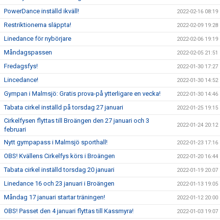
PowerDance inställd ikväll!
2022-02-16 08:19
Restriktionerna släppta!
2022-02-09 19:28
Linedance för nybörjare
2022-02-06 19:19
Måndagspassen
2022-02-05 21:51
Fredagsfys!
2022-01-30 17:27
Lincedance!
2022-01-30 14:52
Gympan i Malmsjö: Gratis prova-på ytterligare en vecka!
2022-01-30 14:46
Tabata cirkel inställd på torsdag 27 januari
2022-01-25 19:15
Cirkelfysen flyttas till Broängen den 27 januari och 3
2022-01-24 20:12
februari
Nytt gympapass i Malmsjö sporthall!
2022-01-23 17:16
OBS! Kvällens Cirkelfys körs i Broängen
2022-01-20 16:44
Tabata cirkel inställd torsdag 20 januari
2022-01-19 20:07
Linedance 16 och 23 januari i Broängen
2022-01-13 19:05
Måndag 17 januari startar träningen!
2022-01-12 20:00
OBS! Passet den 4 januari flyttas till Kassmyra!
2022-01-03 19:07