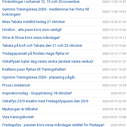
Förändringar i schemat 12, 13 och 20 november
2025-11-05 19:37
Gymmix Träningsresa 2026 - medlemmar har förtur till
2025-11-04 19:55
bokningen!
Mias Tabata inställd tisdag 21 oktober
2025-10-20 21:54
Höstlov... alla pass körs som vanligt!
2025-10-19 19:26
Slow & Show körs vissa måndagar!
2025-10-19 19:12
Tabata på boll och Tabata den 21 och 23 oktober
2025-10-19 19:06
Tisdagspasset på Rödstu Hage flyttar in!
2025-10-12 17:09
Cirkelfysen byter dag nästa vecka (endast nästa vecka)!
2025-10-09 21:31
Kvällens pass flyttas till Träningshallen!
2025-10-07 15:45
Gymmix Träningsresa 2026 - planering pågår...
2025-10-04 14:35
Prova Linedance!
2025-10-01 19:39
Inspirationsdag - Gruppträning 18 oktober!
2025-09-21
Cirkelfys 25/9 ersätts med Fredagsfyspass den 26/9
2025-09-19 22:00
Mjukyogan är tillbaka!
2025-09-18 22:06
Visa träningskortet!
2025-09-07 19:08
Fredagsfys - passen körs vissa måndagar istället för fredagar!
2025-09-01