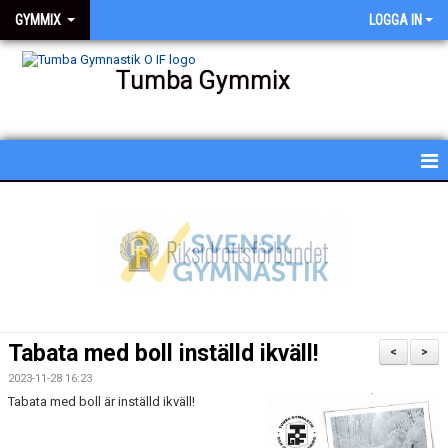
GYMMIX
LOGGA IN
Tumba Gymmix
HEM
NYHETER
KALENDER
SCHEMA
Tabata med boll inställd ikväll!
<
>
BESKRIVNING AV PASSEN
2023-11-28 16:23
Tabata med boll är inställd ikväll!
BILDGALLERI