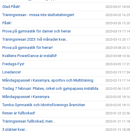
Glad Påsk!
2023-04-07 18:04
Träningsresan - missa inte slutbetalningen!
2023-04-02 16:29
Påsk!
2023-03-26 15:20
Prova på gymnastik för damer och herrar
2023-03-19 17:14
Träningsresan 2023: två månader kvar…
2023-03-15 20:17
Prova på gymnastik för herrar!
2023-03-08 20:12
Kvällens PowerDance är inställd!
2023-03-08 10:56
Fredags-Fys!
2023-03-05 17:21
Linedance!
2023-02-19 17:34
Måndagspasset i Kassmyra, sportlov och Multiträning
2023-02-19 17:14
Tisdag 7 februari: Pilates, cirkel och gympapass inställda.
2023-02-06 15:07
Måndagspasset i Kassmyra
2023-02-05 18:16
Tumba Gymnastik och Idrottsförenings årsmöten
2023-02-05 18:15
Resan är fullbokad!
2023-01-23 22:06
Träningsresan fullbokad, men...
2023-01-21 11:18
3 platser kvar...
2023-01-15 18:28