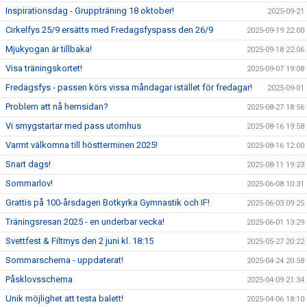
Inspirationsdag - Gruppträning 18 oktober!
2025-09-21
Cirkelfys 25/9 ersätts med Fredagsfyspass den 26/9
2025-09-19 22:00
Mjukyogan är tillbaka!
2025-09-18 22:06
Visa träningskortet!
2025-09-07 19:08
Fredagsfys - passen körs vissa måndagar istället för fredagar!
2025-09-01
Problem att nå hemsidan?
2025-08-27 18:56
Vi smygstartar med pass utomhus
2025-08-16 19:58
Varmt välkomna till höstterminen 2025!
2025-08-16 12:00
Snart dags!
2025-08-11 19:23
Sommarlov!
2025-06-08 10:31
Grattis på 100-årsdagen Botkyrka Gymnastik och IF!
2025-06-03 09:25
Träningsresan 2025 - en underbar vecka!
2025-06-01 13:29
Svettfest & Filtmys den 2 juni kl. 18:15
2025-05-27 20:22
Sommarschema - uppdaterat!
2025-04-24 20:58
Påsklovsschema
2025-04-09 21:34
Unik möjlighet att testa balett!
2025-04-06 18:10