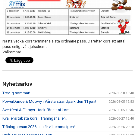
DOKUMENT
TRÄNINGSRESA
TRIVSELREGLER
Nästa vecka körs terminens sista ordinarie pass. Därefter körs ett antal
KONTAKT
pass enligt vårt julschema.
Välkomna!
VÅRA HALLAR
PRISER
ANMÄLAN
Nyhetsarkiv
Trevlig sommar!
2026-06-18 15:40
PowerDance & Moowy i Vårsta strandpark den 11 juni!
2026-06-05 19:53
Svettfest & Filtmys - tack för att ni kom!
2026-06-05 19:46
Kvällens tabata körs i Träningshallen!
2026-05-27 15:40
Träningsresan 2026 - nu är vi hemma igen!
2026-05-26 20:18