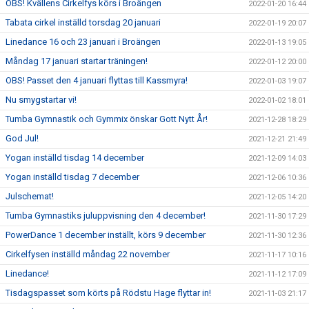
OBS! Kvällens Cirkelfys körs i Broängen
2022-01-20 16:44
Tabata cirkel inställd torsdag 20 januari
2022-01-19 20:07
Linedance 16 och 23 januari i Broängen
2022-01-13 19:05
Måndag 17 januari startar träningen!
2022-01-12 20:00
OBS! Passet den 4 januari flyttas till Kassmyra!
2022-01-03 19:07
Nu smygstartar vi!
2022-01-02 18:01
Tumba Gymnastik och Gymmix önskar Gott Nytt År!
2021-12-28 18:29
God Jul!
2021-12-21 21:49
Yogan inställd tisdag 14 december
2021-12-09 14:03
Yogan inställd tisdag 7 december
2021-12-06 10:36
Julschemat!
2021-12-05 14:20
Tumba Gymnastiks juluppvisning den 4 december!
2021-11-30 17:29
PowerDance 1 december inställt, körs 9 december
2021-11-30 12:36
Cirkelfysen inställd måndag 22 november
2021-11-17 10:16
Linedance!
2021-11-12 17:09
Tisdagspasset som körts på Rödstu Hage flyttar in!
2021-11-03 21:17