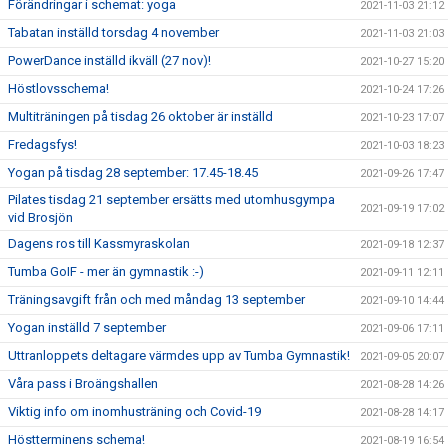
Förändringar i schemat: yoga
2021-11-03 21:12
Tabatan inställd torsdag 4 november
2021-11-03 21:03
PowerDance inställd ikväll (27 nov)!
2021-10-27 15:20
Höstlovsschema!
2021-10-24 17:26
Multiträningen på tisdag 26 oktober är inställd
2021-10-23 17:07
Fredagsfys!
2021-10-03 18:23
Yogan på tisdag 28 september: 17.45-18.45
2021-09-26 17:47
Pilates tisdag 21 september ersätts med utomhusgympa
2021-09-19 17:02
vid Brosjön
Dagens ros till Kassmyraskolan
2021-09-18 12:37
Tumba GoIF - mer än gymnastik :-)
2021-09-11 12:11
Träningsavgift från och med måndag 13 september
2021-09-10 14:44
Yogan inställd 7 september
2021-09-06 17:11
Uttranloppets deltagare värmdes upp av Tumba Gymnastik!
2021-09-05 20:07
Våra pass i Broängshallen
2021-08-28 14:26
Viktig info om inomhusträning och Covid-19
2021-08-28 14:17
Höstterminens schema!
2021-08-19 16:54