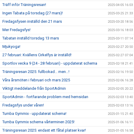
Träff inför Träningsresan!
2025-04-05 16:03
Ingen Tabata på torsdag (27 mars)!
2025-03-25 21:33
Fredagsfysen inställd den 21 mars
2025-03-20 18:56
Mer Fredagsfys!
2025-03-16 18:03
Tabatan inställd torsdag 13 mars
2025-03-11 07:14
Mjukyoga!
2025-02-27 20:50
27 februari: Kvällens Cirkelfys är inställd!
2025-02-27 07:04
Sportlov vecka 9 (24 - 28 februari) - uppdaterat schema
2025-02-18 21:41
Träningsresan 2025: fullbokad... men...!
2025-02-16 19:50
Våra årsmöten i februari och mars 2025
2025-02-06 16:28
Viktigt meddelande från SportAdmin
2025-02-05 20:22
SportAdmin - fortfarande problem med hemsidan
2025-02-03 13:40
Fredagsfys under våren!
2025-02-03 13:16
Tumba Gymmix - uppdaterat schema!
2025-01-15 21:40
Tumba Gymmix schema vårterminen 2025!
2025-01-06 16:11
Träningsresan 2025: endast ett fåtal platser kvar!
2025-01-05 16:58