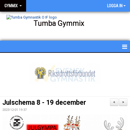
GYMMIX
LOGGA IN
Tumba Gymmix
HEM
NYHETER
KALENDER
SCHEMA
Julschema 8 - 19 december
<
>
BESKRIVNING AV PASSEN
2023-12-01 19:37
BILDGALLERI