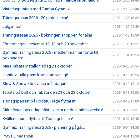
God Jul & Gott Nytt År! ... och spännande information!
2025-12-20 14:40
Vinterinspiration med Tumba Gymmix!
2025-12-16 21:40
Träningsresan 2026 - 20 platser kvar!
2025-11-28 18:32
Julgympa!
2025-11-27 09:49
Träningsresan 2026 - bokningen är öppen för alla!
2025-11-12 19:39
Förändringar i schemat 12, 13 och 20 november
2025-11-05 19:37
Gymmix Träningsresa 2026 - medlemmar har förtur till
2025-11-04 19:55
bokningen!
Mias Tabata inställd tisdag 21 oktober
2025-10-20 21:54
Höstlov... alla pass körs som vanligt!
2025-10-19 19:26
Slow & Show körs vissa måndagar!
2025-10-19 19:12
Tabata på boll och Tabata den 21 och 23 oktober
2025-10-19 19:06
Tisdagspasset på Rödstu Hage flyttar in!
2025-10-12 17:09
Cirkelfysen byter dag nästa vecka (endast nästa vecka)!
2025-10-09 21:31
Kvällens pass flyttas till Träningshallen!
2025-10-07 15:45
Gymmix Träningsresa 2026 - planering pågår...
2025-10-04 14:35
Prova Linedance!
2025-10-01 19:39