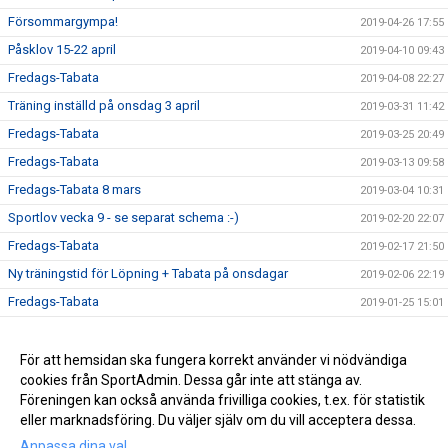
Försommargympa!
2019-04-26 17:55
Påsklov 15-22 april
2019-04-10 09:43
Fredags-Tabata
2019-04-08 22:27
Träning inställd på onsdag 3 april
2019-03-31 11:42
Fredags-Tabata
2019-03-25 20:49
Fredags-Tabata
2019-03-13 09:58
Fredags-Tabata 8 mars
2019-03-04 10:31
Sportlov vecka 9 - se separat schema :-)
2019-02-20 22:07
Fredags-Tabata
2019-02-17 21:50
Ny träningstid för Löpning + Tabata på onsdagar
2019-02-06 22:19
Fredags-Tabata
2019-01-25 15:01
Vårterminen börjar nu!
2019-01-13 17:51
Ny rutin för köp av termins- / träningskort
För att hemsidan ska fungera korrekt använder vi nödvändiga
2018-12-22 16:09
cookies från SportAdmin. Dessa går inte att stänga av.
Vårterminen börjar 14 januari
2018-12-22 16:06
Föreningen kan också använda frivilliga cookies, t.ex. för statistik
eller marknadsföring. Du väljer själv om du vill acceptera dessa.
Anpassa dina val