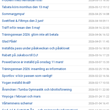
Problem med hemsidan löst!
2026-05-15 16:00
Tabata körs inomhus den 13 maj!
2026-05-12 19:12
Sommargympa!
2026-04-25 14:08
Svettfest & Filtmys den 2 juni!
2026-04-18 09:11
Träff inför resan den 5 maj!
2026-04-16 22:05
Träningsresan 2026: glöm inte att betala
2026-04-06 16:52
Glad Påsk!
2026-04-01 11:45
Inställda pass under påskveckan och påsklovet
2026-03-16 18:53
Rabatt på Jukebox till DJ!
2026-03-16 17:23
PowerDance är inställd på onsdag 11 mars!
2026-03-07 15:33
Träningsresan 2026: insamling av information
2026-02-25 19:36
Sportlov: vi kör passen som vanligt!
2026-02-22 16:56
Yogan inställd ikväll!
2026-02-17 10:55
Årsmöten i Tumba Gymnastik och Idrottsförening
2026-02-11 22:00
Yinyoga i februari och mars
2026-01-24 11:22
Vårteminens schema!
2026-01-04 16:41