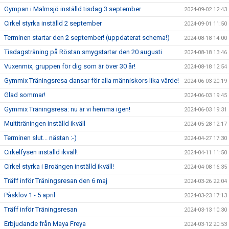
Gympan i Malmsjö inställd tisdag 3 september
2024-09-02 12:43
Cirkel styrka inställd 2 september
2024-09-01 11:50
Terminen startar den 2 september! (uppdaterat schema!)
2024-08-18 14:00
Tisdagsträning på Röstan smygstartar den 20 augusti
2024-08-18 13:46
Vuxenmix, gruppen för dig som är över 30 år!
2024-08-18 12:54
Gymmix Träningsresa dansar för alla människors lika värde!
2024-06-03 20:19
Glad sommar!
2024-06-03 19:45
Gymmix Träningsresa: nu är vi hemma igen!
2024-06-03 19:31
Multiträningen inställd ikväll
2024-05-28 12:17
Terminen slut... nästan :-)
2024-04-27 17:30
Cirkelfysen inställd ikväll!
2024-04-11 11:50
Cirkel styrka i Broängen inställd ikväll!
2024-04-08 16:35
Träff inför Träningsresan den 6 maj
2024-03-26 22:04
Påsklov 1 - 5 april
2024-03-23 17:13
Träff inför Träningsresan
2024-03-13 10:30
Erbjudande från Maya Freya
2024-03-12 20:53