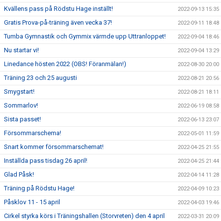
Kvällens pass på Rödstu Hage inställt!
2022-09-13 15:35
Gratis Prova-på-träning även vecka 37!
2022-09-11 18:48
Tumba Gymnastik och Gymmix värmde upp Uttranloppet!
2022-09-04 18:46
Nu startar vi!
2022-09-04 13:29
Linedance hösten 2022 (OBS! Föranmälan!)
2022-08-30 20:00
Träning 23 och 25 augusti
2022-08-21 20:56
Smygstart!
2022-08-21 18:11
Sommarlov!
2022-06-19 08:58
Sista passet!
2022-06-13 23:07
Försommarschema!
2022-05-01 11:59
Snart kommer försommarschemat!
2022-04-25 21:55
Inställda pass tisdag 26 april!
2022-04-25 21:44
Glad Påsk!
2022-04-14 11:28
Träning på Rödstu Hage!
2022-04-09 10:23
Påsklov 11 - 15 april
2022-04-03 19:46
Cirkel styrka körs i Träningshallen (Storvreten) den 4 april
2022-03-31 20:09