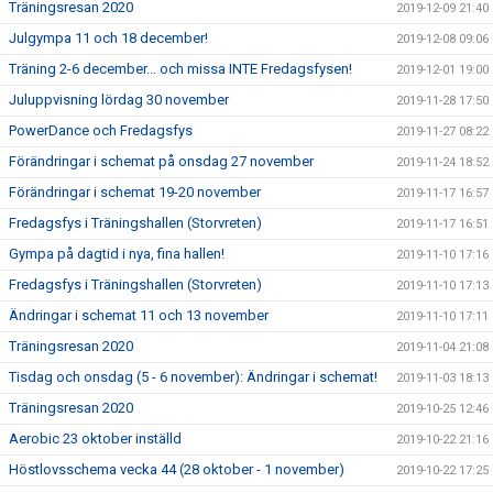
Träningsresan 2020
2019-12-09 21:40
Julgympa 11 och 18 december!
2019-12-08 09:06
Träning 2-6 december... och missa INTE Fredagsfysen!
2019-12-01 19:00
Juluppvisning lördag 30 november
2019-11-28 17:50
PowerDance och Fredagsfys
2019-11-27 08:22
Förändringar i schemat på onsdag 27 november
2019-11-24 18:52
Förändringar i schemat 19-20 november
2019-11-17 16:57
Fredagsfys i Träningshallen (Storvreten)
2019-11-17 16:51
Gympa på dagtid i nya, fina hallen!
2019-11-10 17:16
Fredagsfys i Träningshallen (Storvreten)
2019-11-10 17:13
Ändringar i schemat 11 och 13 november
2019-11-10 17:11
Träningsresan 2020
2019-11-04 21:08
Tisdag och onsdag (5 - 6 november): Ändringar i schemat!
2019-11-03 18:13
Träningsresan 2020
2019-10-25 12:46
Aerobic 23 oktober inställd
2019-10-22 21:16
Höstlovsschema vecka 44 (28 oktober - 1 november)
2019-10-22 17:25