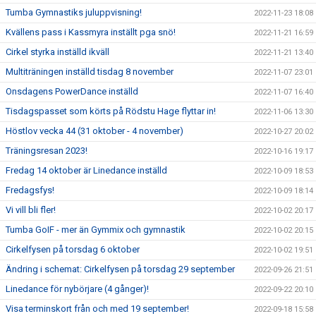
Tumba Gymnastiks juluppvisning!
2022-11-23 18:08
Kvällens pass i Kassmyra inställt pga snö!
2022-11-21 16:59
Cirkel styrka inställd ikväll
2022-11-21 13:40
Multiträningen inställd tisdag 8 november
2022-11-07 23:01
Onsdagens PowerDance inställd
2022-11-07 16:40
Tisdagspasset som körts på Rödstu Hage flyttar in!
2022-11-06 13:30
Höstlov vecka 44 (31 oktober - 4 november)
2022-10-27 20:02
Träningsresan 2023!
2022-10-16 19:17
Fredag 14 oktober är Linedance inställd
2022-10-09 18:53
Fredagsfys!
2022-10-09 18:14
Vi vill bli fler!
2022-10-02 20:17
Tumba GoIF - mer än Gymmix och gymnastik
2022-10-02 20:15
Cirkelfysen på torsdag 6 oktober
2022-10-02 19:51
Ändring i schemat: Cirkelfysen på torsdag 29 september
2022-09-26 21:51
Linedance för nybörjare (4 gånger)!
2022-09-22 20:10
Visa terminskort från och med 19 september!
2022-09-18 15:58