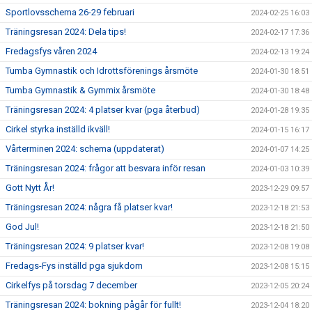
Sportlovsschema 26-29 februari
2024-02-25 16:03
Träningsresan 2024: Dela tips!
2024-02-17 17:36
Fredagsfys våren 2024
2024-02-13 19:24
Tumba Gymnastik och Idrottsförenings årsmöte
2024-01-30 18:51
Tumba Gymnastik & Gymmix årsmöte
2024-01-30 18:48
Träningsresan 2024: 4 platser kvar (pga återbud)
2024-01-28 19:35
Cirkel styrka inställd ikväll!
2024-01-15 16:17
Vårterminen 2024: schema (uppdaterat)
2024-01-07 14:25
Träningsresan 2024: frågor att besvara inför resan
2024-01-03 10:39
Gott Nytt År!
2023-12-29 09:57
Träningsresan 2024: några få platser kvar!
2023-12-18 21:53
God Jul!
2023-12-18 21:50
Träningsresan 2024: 9 platser kvar!
2023-12-08 19:08
Fredags-Fys inställd pga sjukdom
2023-12-08 15:15
Cirkelfys på torsdag 7 december
2023-12-05 20:24
Träningsresan 2024: bokning pågår för fullt!
2023-12-04 18:20