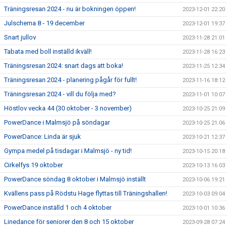
Träningsresan 2024 - nu är bokningen öppen!
2023-12-01 22:20
Julschema 8 - 19 december
2023-12-01 19:37
Snart jullov
2023-11-28 21:01
Tabata med boll inställd ikväll!
2023-11-28 16:23
Träningsresan 2024: snart dags att boka!
2023-11-25 12:34
Träningsresan 2024 - planering pågår för fullt!
2023-11-16 18:12
Träningsresan 2024 - vill du följa med?
2023-11-01 10:07
Höstlov vecka 44 (30 oktober - 3 november)
2023-10-25 21:09
PowerDance i Malmsjö på söndagar
2023-10-25 21:06
PowerDance: Linda är sjuk
2023-10-21 12:37
Gympa medel på tisdagar i Malmsjö - ny tid!
2023-10-15 20:18
Cirkelfys 19 oktober
2023-10-13 16:03
PowerDance söndag 8 oktober i Malmsjö inställt
2023-10-06 19:21
Kvällens pass på Rödstu Hage flyttas till Träningshallen!
2023-10-03 09:04
PowerDance inställd 1 och 4 oktober
2023-10-01 10:36
Linedance för seniorer den 8 och 15 oktober
2023-09-28 07:24