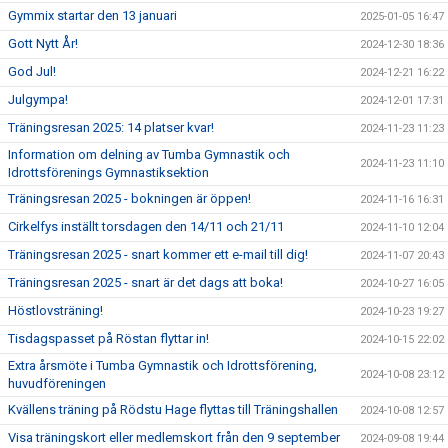
Gymmix startar den 13 januari
2025-01-05 16:47
Gott Nytt År!
2024-12-30 18:36
God Jul!
2024-12-21 16:22
Julgympa!
2024-12-01 17:31
Träningsresan 2025: 14 platser kvar!
2024-11-23 11:23
Information om delning av Tumba Gymnastik och
2024-11-23 11:10
Idrottsförenings Gymnastiksektion
Träningsresan 2025 - bokningen är öppen!
2024-11-16 16:31
Cirkelfys inställt torsdagen den 14/11 och 21/11
2024-11-10 12:04
Träningsresan 2025 - snart kommer ett e-mail till dig!
2024-11-07 20:43
Träningsresan 2025 - snart är det dags att boka!
2024-10-27 16:05
Höstlovsträning!
2024-10-23 19:27
Tisdagspasset på Röstan flyttar in!
2024-10-15 22:02
Extra årsmöte i Tumba Gymnastik och Idrottsförening,
2024-10-08 23:12
huvudföreningen
Kvällens träning på Rödstu Hage flyttas till Träningshallen
2024-10-08 12:57
Visa träningskort eller medlemskort från den 9 september
2024-09-08 19:44