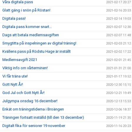
Våra digitala pass
2021-02-17 20:27
Glatt gäng i snön på Röstan!
2021-02-16 20:53
Digitala pass!
2021-02-14 19:03
Digitala pass kommer snart...
2021-02-07 12:30
Dags att betala medlemsavgiften
2021-02-07 11:48
Smygtitta på inspelningen av digital träning!
2021-02-03 21:12
Kvällens pass på Rödstu Hage är inställt
2021-02-02 17:22
Medlemsavgift 2021
2021-02-01 21:45
Viktig info om vårterminen!
2021-01-31 21:00
Vi får träna ute!
2021-01-17 19:52
Gott Nytt År!
2020-12-30 15:15
God Jul och Gott Nytt År!
2020-12-21 19:49
Julgympa onsdag 16 december!
2020-12-13 15:53
Enkät om träningstiderna i Broängen
2020-12-06 18:37
Träningen fortsatt inställd (till den 13 december)
2020-11-19 21:35
Digitalt fika för seniorer 19 november
2020-11-16 20:23