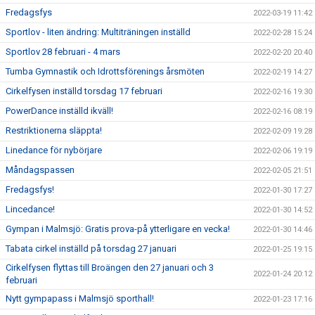
Fredagsfys
2022-03-19 11:42
Sportlov - liten ändring: Multiträningen inställd
2022-02-28 15:24
Sportlov 28 februari - 4 mars
2022-02-20 20:40
Tumba Gymnastik och Idrottsförenings årsmöten
2022-02-19 14:27
Cirkelfysen inställd torsdag 17 februari
2022-02-16 19:30
PowerDance inställd ikväll!
2022-02-16 08:19
Restriktionerna släppta!
2022-02-09 19:28
Linedance för nybörjare
2022-02-06 19:19
Måndagspassen
2022-02-05 21:51
Fredagsfys!
2022-01-30 17:27
Lincedance!
2022-01-30 14:52
Gympan i Malmsjö: Gratis prova-på ytterligare en vecka!
2022-01-30 14:46
Tabata cirkel inställd på torsdag 27 januari
2022-01-25 19:15
Cirkelfysen flyttas till Broängen den 27 januari och 3
2022-01-24 20:12
februari
Nytt gympapass i Malmsjö sporthall!
2022-01-23 17:16