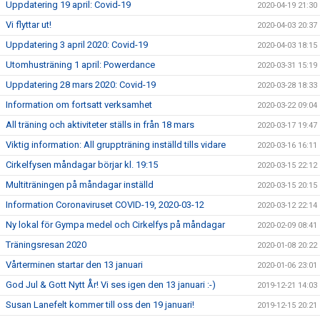
Uppdatering 19 april: Covid-19
2020-04-19 21:30
Vi flyttar ut!
2020-04-03 20:37
Uppdatering 3 april 2020: Covid-19
2020-04-03 18:15
Utomhusträning 1 april: Powerdance
2020-03-31 15:19
Uppdatering 28 mars 2020: Covid-19
2020-03-28 18:33
Information om fortsatt verksamhet
2020-03-22 09:04
All träning och aktiviteter ställs in från 18 mars
2020-03-17 19:47
Viktig information: All gruppträning inställd tills vidare
2020-03-16 16:11
Cirkelfysen måndagar börjar kl. 19:15
2020-03-15 22:12
Multiträningen på måndagar inställd
2020-03-15 20:15
Information Coronaviruset COVID-19, 2020-03-12
2020-03-12 22:14
Ny lokal för Gympa medel och Cirkelfys på måndagar
2020-02-09 08:41
Träningsresan 2020
2020-01-08 20:22
Vårterminen startar den 13 januari
2020-01-06 23:01
God Jul & Gott Nytt År! Vi ses igen den 13 januari :-)
2019-12-21 14:03
Susan Lanefelt kommer till oss den 19 januari!
2019-12-15 20:21