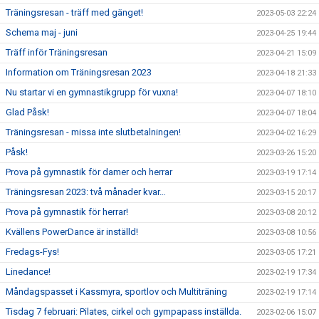
Träningsresan - träff med gänget!
2023-05-03 22:24
Schema maj - juni
2023-04-25 19:44
Träff inför Träningsresan
2023-04-21 15:09
Information om Träningsresan 2023
2023-04-18 21:33
Nu startar vi en gymnastikgrupp för vuxna!
2023-04-07 18:10
Glad Påsk!
2023-04-07 18:04
Träningsresan - missa inte slutbetalningen!
2023-04-02 16:29
Påsk!
2023-03-26 15:20
Prova på gymnastik för damer och herrar
2023-03-19 17:14
Träningsresan 2023: två månader kvar…
2023-03-15 20:17
Prova på gymnastik för herrar!
2023-03-08 20:12
Kvällens PowerDance är inställd!
2023-03-08 10:56
Fredags-Fys!
2023-03-05 17:21
Linedance!
2023-02-19 17:34
Måndagspasset i Kassmyra, sportlov och Multiträning
2023-02-19 17:14
Tisdag 7 februari: Pilates, cirkel och gympapass inställda.
2023-02-06 15:07