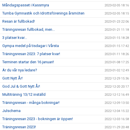
Måndagspasset i Kassmyra
2023-02-05 18:16
Tumba Gymnastik och Idrottsförenings årsmöten
2023-02-05 18:15
Resan är fullbokad!
2023-01-23 22:06
Träningsresan fullbokad, men...
2023-01-21 11:18
3 platser kvar...
2023-01-15 18:28
Gympa medel på tisdagar i Vårsta
2023-01-15 17:42
Träningsresan 2023: 7 platser kvar!
2023-01-11 18:26
Terminen startar den 16 januari!
2023-01-08 17:25
Är du vår nya ledare?
2023-01-02 12:49
Gott Nytt År!
2022-12-29 15:36
God Jul & Gott Nytt År!
2022-12-20 20:17
Multiträning 13/12 inställd
2022-12-12 16:49
Träningsresan - många bokningar!
2022-12-09 13:50
Julschema
2022-12-04 15:22
Träningsresan 2023 - bokningen är öppen!
2022-12-03 16:58
Träningsresan 2023!
2022-11-29 20:48