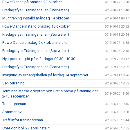
PowerDance på onsdag 23 oktober
2019-10-22 17:20
Fredagsfys i Träningshallen (Storvreten)
2019-10-21 17:40
Multiträning inställd måndag 14 oktober
2019-10-14 08:17
PowerDance inställd onsdag 16 oktober
2019-10-13 20:32
Fredagsfys i Träningshallen (Storvreten)
2019-10-13 20:24
PowerDance onsdag 9 oktober inställd
2019-10-07 16:38
Fredagsfys i Träningshallen (Storvreten)
2019-10-06 12:15
Nytt pass dagtid på måndagar 09:30 - 10.30
2019-09-29 20:17
Fredagsfys i Träningshallen (Storvreten)
2019-09-19 12:52
Invigning av Broängshallen på lördag 14 september
2019-09-11 19:26
Seniorträning
2019-08-23 18:55
Terminen startar 2 september! Gratis prova-på-träning den
2019-08-20 18:30
2-13 september!
Träningsresan
2019-06-16 19:45
Sommarlov!
2019-06-16 19:38
Träff inför träningsresan
2019-05-08 11:44
Core och boll 27 april inställt
2019-04-26 17:55