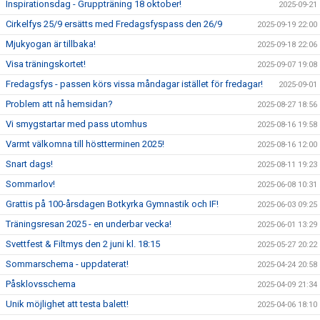
Inspirationsdag - Gruppträning 18 oktober!
2025-09-21
Cirkelfys 25/9 ersätts med Fredagsfyspass den 26/9
2025-09-19 22:00
Mjukyogan är tillbaka!
2025-09-18 22:06
Visa träningskortet!
2025-09-07 19:08
Fredagsfys - passen körs vissa måndagar istället för fredagar!
2025-09-01
Problem att nå hemsidan?
2025-08-27 18:56
Vi smygstartar med pass utomhus
2025-08-16 19:58
Varmt välkomna till höstterminen 2025!
2025-08-16 12:00
Snart dags!
2025-08-11 19:23
Sommarlov!
2025-06-08 10:31
Grattis på 100-årsdagen Botkyrka Gymnastik och IF!
2025-06-03 09:25
Träningsresan 2025 - en underbar vecka!
2025-06-01 13:29
Svettfest & Filtmys den 2 juni kl. 18:15
2025-05-27 20:22
Sommarschema - uppdaterat!
2025-04-24 20:58
Påsklovsschema
2025-04-09 21:34
Unik möjlighet att testa balett!
2025-04-06 18:10