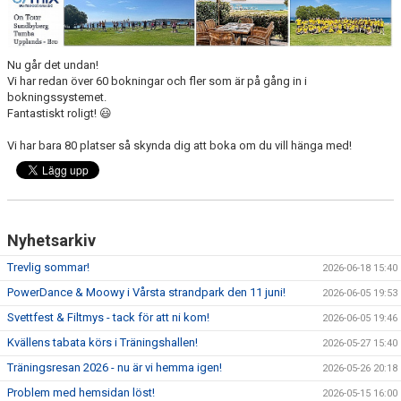
DOKUMENT
TRÄNINGSRESA
Nu går det undan!
Vi har redan över 60 bokningar och fler som är på gång in i
TRIVSELREGLER
bokningssystemet.
Fantastiskt roligt! 😃
KONTAKT
Vi har bara 80 platser så skynda dig att boka om du vill hänga med!
VÅRA HALLAR
PRISER
Nyhetsarkiv
ANMÄLAN
Trevlig sommar!
2026-06-18 15:40
PowerDance & Moowy i Vårsta strandpark den 11 juni!
2026-06-05 19:53
Svettfest & Filtmys - tack för att ni kom!
2026-06-05 19:46
Kvällens tabata körs i Träningshallen!
2026-05-27 15:40
Träningsresan 2026 - nu är vi hemma igen!
2026-05-26 20:18
Problem med hemsidan löst!
2026-05-15 16:00