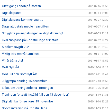
Glatt gäng i snön på Röstan!
2021-02-16 20:53
Digitala pass!
2021-02-14 19:03
Digitala pass kommer snart...
2021-02-07 12:30
Dags att betala medlemsavgiften
2021-02-07 11:48
Smygtitta på inspelningen av digital träning!
2021-02-03 21:12
Kvällens pass på Rödstu Hage är inställt
2021-02-02 17:22
Medlemsavgift 2021
2021-02-01 21:45
Viktig info om vårterminen!
2021-01-31 21:00
Vi får träna ute!
2021-01-17 19:52
Gott Nytt År!
2020-12-30 15:15
God Jul och Gott Nytt År!
2020-12-21 19:49
Julgympa onsdag 16 december!
2020-12-13 15:53
Enkät om träningstiderna i Broängen
2020-12-06 18:37
Träningen fortsatt inställd (till den 13 december)
2020-11-19 21:35
Digitalt fika för seniorer 19 november
2020-11-16 20:23
Spontanträning på Rödstu Hage
2020-11-09 21:13