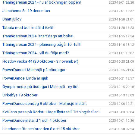
Träningsresan 2024 - nu är bokningen öppen!
2023-12-01 22:20
Julschema 8 - 19 december
2023-12-01 19:37
Snart jullov
2023-11-28 21:01
Tabata med boll inställd ikväll!
2023-11-28 16:23
Träningsresan 2024: snart dags att boka!
2023-11-25 12:34
Träningsresan 2024 - planering pågår för fullt!
2023-11-16 18:12
Träningsresan 2024 - vill du följa med?
2023-11-01 10:07
Höstlov vecka 44 (30 oktober - 3 november)
2023-10-25 21:09
PowerDance i Malmsjö på söndagar
2023-10-25 21:06
PowerDance: Linda är sjuk
2023-10-21 12:37
Gympa medel på tisdagar i Malmsjö - ny tid!
2023-10-15 20:18
Cirkelfys 19 oktober
2023-10-13 16:03
PowerDance söndag 8 oktober i Malmsjö inställt
2023-10-06 19:21
Kvällens pass på Rödstu Hage flyttas till Träningshallen!
2023-10-03 09:04
PowerDance inställd 1 och 4 oktober
2023-10-01 10:36
Linedance för seniorer den 8 och 15 oktober
2023-09-28 07:24