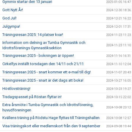
Gymmix startar den 13 januari
2025-01-05 16:47
Gott Nytt År!
2024-12-30 18:36
God Jul!
2024-12-21 16:22
Julgympa!
2024-12-01 17:31
Träningsresan 2025: 14 platser kvar!
2024-11-23 11:23
Information om delning av Tumba Gymnastik och
2024-11-23 11:10
Idrottsförenings Gymnastiksektion
Träningsresan 2025 - bokningen är öppen!
2024-11-16 16:31
Cirkelfys inställt torsdagen den 14/11 och 21/11
2024-11-10 12:04
Träningsresan 2025 - snart kommer ett e-mail till dig!
2024-11-07 20:43
Träningsresan 2025 - snart är det dags att boka!
2024-10-27 16:05
Höstlovsträning!
2024-10-23 19:27
Tisdagspasset på Röstan flyttar in!
2024-10-15 22:02
Extra årsmöte i Tumba Gymnastik och Idrottsförening,
2024-10-08 23:12
huvudföreningen
Kvällens träning på Rödstu Hage flyttas till Träningshallen
2024-10-08 12:57
Visa träningskort eller medlemskort från den 9 september
2024-09-08 19:44