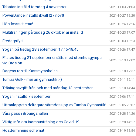
Tabatan inställd torsdag 4 november
2021-11-03 21:03
PowerDance inställd ikväll (27 nov)!
2021-10-27 15:20
Höstlovsschema!
2021-10-24 17:26
Multiträningen på tisdag 26 oktober är inställd
2021-10-23 17:07
Fredagsfys!
2021-10-03 18:23
Yogan på tisdag 28 september: 17.45-18.45
2021-09-26 17:47
Pilates tisdag 21 september ersätts med utomhusgympa
2021-09-19 17:02
vid Brosjön
Dagens ros till Kassmyraskolan
2021-09-18 12:37
Tumba GoIF - mer än gymnastik :-)
2021-09-11 12:11
Träningsavgift från och med måndag 13 september
2021-09-10 14:44
Yogan inställd 7 september
2021-09-06 17:11
Uttranloppets deltagare värmdes upp av Tumba Gymnastik!
2021-09-05 20:07
Våra pass i Broängshallen
2021-08-28 14:26
Viktig info om inomhusträning och Covid-19
2021-08-28 14:17
Höstterminens schema!
2021-08-19 16:54