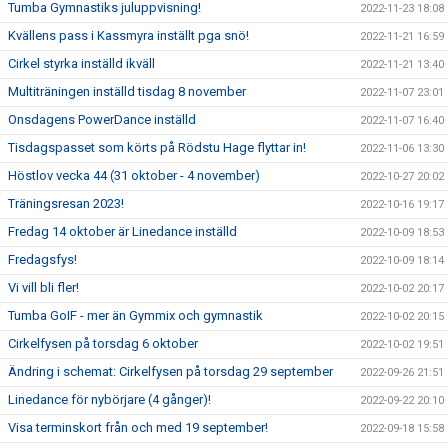
Tumba Gymnastiks juluppvisning!
2022-11-23 18:08
Kvällens pass i Kassmyra inställt pga snö!
2022-11-21 16:59
Cirkel styrka inställd ikväll
2022-11-21 13:40
Multiträningen inställd tisdag 8 november
2022-11-07 23:01
Onsdagens PowerDance inställd
2022-11-07 16:40
Tisdagspasset som körts på Rödstu Hage flyttar in!
2022-11-06 13:30
Höstlov vecka 44 (31 oktober - 4 november)
2022-10-27 20:02
Träningsresan 2023!
2022-10-16 19:17
Fredag 14 oktober är Linedance inställd
2022-10-09 18:53
Fredagsfys!
2022-10-09 18:14
Vi vill bli fler!
2022-10-02 20:17
Tumba GoIF - mer än Gymmix och gymnastik
2022-10-02 20:15
Cirkelfysen på torsdag 6 oktober
2022-10-02 19:51
Ändring i schemat: Cirkelfysen på torsdag 29 september
2022-09-26 21:51
Linedance för nybörjare (4 gånger)!
2022-09-22 20:10
Visa terminskort från och med 19 september!
2022-09-18 15:58