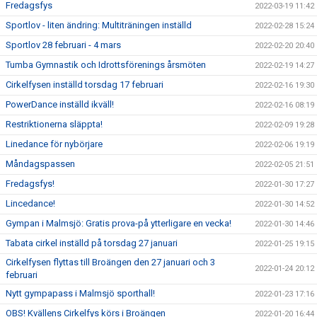
Fredagsfys
2022-03-19 11:42
Sportlov - liten ändring: Multiträningen inställd
2022-02-28 15:24
Sportlov 28 februari - 4 mars
2022-02-20 20:40
Tumba Gymnastik och Idrottsförenings årsmöten
2022-02-19 14:27
Cirkelfysen inställd torsdag 17 februari
2022-02-16 19:30
PowerDance inställd ikväll!
2022-02-16 08:19
Restriktionerna släppta!
2022-02-09 19:28
Linedance för nybörjare
2022-02-06 19:19
Måndagspassen
2022-02-05 21:51
Fredagsfys!
2022-01-30 17:27
Lincedance!
2022-01-30 14:52
Gympan i Malmsjö: Gratis prova-på ytterligare en vecka!
2022-01-30 14:46
Tabata cirkel inställd på torsdag 27 januari
2022-01-25 19:15
Cirkelfysen flyttas till Broängen den 27 januari och 3
2022-01-24 20:12
februari
Nytt gympapass i Malmsjö sporthall!
2022-01-23 17:16
OBS! Kvällens Cirkelfys körs i Broängen
2022-01-20 16:44