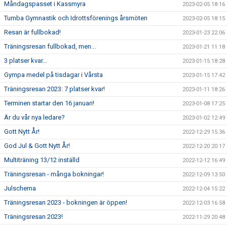
Måndagspasset i Kassmyra
2023-02-05 18:16
Tumba Gymnastik och Idrottsförenings årsmöten
2023-02-05 18:15
Resan är fullbokad!
2023-01-23 22:06
Träningsresan fullbokad, men...
2023-01-21 11:18
3 platser kvar...
2023-01-15 18:28
Gympa medel på tisdagar i Vårsta
2023-01-15 17:42
Träningsresan 2023: 7 platser kvar!
2023-01-11 18:26
Terminen startar den 16 januari!
2023-01-08 17:25
Är du vår nya ledare?
2023-01-02 12:49
Gott Nytt År!
2022-12-29 15:36
God Jul & Gott Nytt År!
2022-12-20 20:17
Multiträning 13/12 inställd
2022-12-12 16:49
Träningsresan - många bokningar!
2022-12-09 13:50
Julschema
2022-12-04 15:22
Träningsresan 2023 - bokningen är öppen!
2022-12-03 16:58
Träningsresan 2023!
2022-11-29 20:48