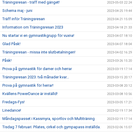
Träningsresan - träff med gänget!
2023-05-03 22:24
Schema maj - juni
2023-04-25 19:44
Träff inför Träningsresan
2023-04-21 15:09
Information om Träningsresan 2023
2023-04-18 21:33
Nu startar vi en gymnastikgrupp för vuxna!
2023-04-07 18:10
Glad Påsk!
2023-04-07 18:04
Träningsresan - missa inte slutbetalningen!
2023-04-02 16:29
Påsk!
2023-03-26 15:20
Prova på gymnastik för damer och herrar
2023-03-19 17:14
Träningsresan 2023: två månader kvar…
2023-03-15 20:17
Prova på gymnastik för herrar!
2023-03-08 20:12
Kvällens PowerDance är inställd!
2023-03-08 10:56
Fredags-Fys!
2023-03-05 17:21
Linedance!
2023-02-19 17:34
Måndagspasset i Kassmyra, sportlov och Multiträning
2023-02-19 17:14
Tisdag 7 februari: Pilates, cirkel och gympapass inställda.
2023-02-06 15:07