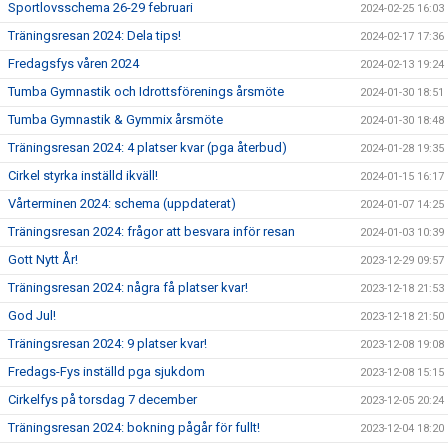
Sportlovsschema 26-29 februari
2024-02-25 16:03
Träningsresan 2024: Dela tips!
2024-02-17 17:36
Fredagsfys våren 2024
2024-02-13 19:24
Tumba Gymnastik och Idrottsförenings årsmöte
2024-01-30 18:51
Tumba Gymnastik & Gymmix årsmöte
2024-01-30 18:48
Träningsresan 2024: 4 platser kvar (pga återbud)
2024-01-28 19:35
Cirkel styrka inställd ikväll!
2024-01-15 16:17
Vårterminen 2024: schema (uppdaterat)
2024-01-07 14:25
Träningsresan 2024: frågor att besvara inför resan
2024-01-03 10:39
Gott Nytt År!
2023-12-29 09:57
Träningsresan 2024: några få platser kvar!
2023-12-18 21:53
God Jul!
2023-12-18 21:50
Träningsresan 2024: 9 platser kvar!
2023-12-08 19:08
Fredags-Fys inställd pga sjukdom
2023-12-08 15:15
Cirkelfys på torsdag 7 december
2023-12-05 20:24
Träningsresan 2024: bokning pågår för fullt!
2023-12-04 18:20