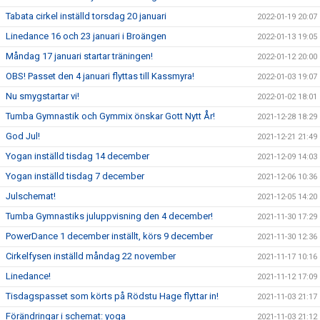
Tabata cirkel inställd torsdag 20 januari
2022-01-19 20:07
Linedance 16 och 23 januari i Broängen
2022-01-13 19:05
Måndag 17 januari startar träningen!
2022-01-12 20:00
OBS! Passet den 4 januari flyttas till Kassmyra!
2022-01-03 19:07
Nu smygstartar vi!
2022-01-02 18:01
Tumba Gymnastik och Gymmix önskar Gott Nytt År!
2021-12-28 18:29
God Jul!
2021-12-21 21:49
Yogan inställd tisdag 14 december
2021-12-09 14:03
Yogan inställd tisdag 7 december
2021-12-06 10:36
Julschemat!
2021-12-05 14:20
Tumba Gymnastiks juluppvisning den 4 december!
2021-11-30 17:29
PowerDance 1 december inställt, körs 9 december
2021-11-30 12:36
Cirkelfysen inställd måndag 22 november
2021-11-17 10:16
Linedance!
2021-11-12 17:09
Tisdagspasset som körts på Rödstu Hage flyttar in!
2021-11-03 21:17
Förändringar i schemat: yoga
2021-11-03 21:12