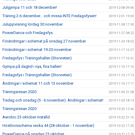
Julgympa 11 och 18 december!
2019-12-08 09:06
Träning 2-6 december... och missa INTE Fredagsfysen!
2019-12-01 19:00
Juluppvisning lördag 30 november
2019-11-28 17:50
PowerDance och Fredagsfys
2019-11-27 08:22
Förändringar i schemat på onsdag 27 november
2019-11-24 18:52
Förändringar i schemat 19-20 november
2019-11-17 16:57
Fredagsfys i Träningshallen (Storvreten)
2019-11-17 16:51
Gympa på dagtid i nya, fina hallen!
2019-11-10 17:16
Fredagsfys i Träningshallen (Storvreten)
2019-11-10 17:13
Ändringar i schemat 11 och 13 november
2019-11-10 17:11
Träningsresan 2020
2019-11-04 21:08
Tisdag och onsdag (5 - 6 november): Ändringar i schemat!
2019-11-03 18:13
Träningsresan 2020
2019-10-25 12:46
Aerobic 23 oktober inställd
2019-10-22 21:16
Höstlovsschema vecka 44 (28 oktober - 1 november)
2019-10-22 17:25
PowerDance på onsdag 23 oktober
2019-10-22 17:20