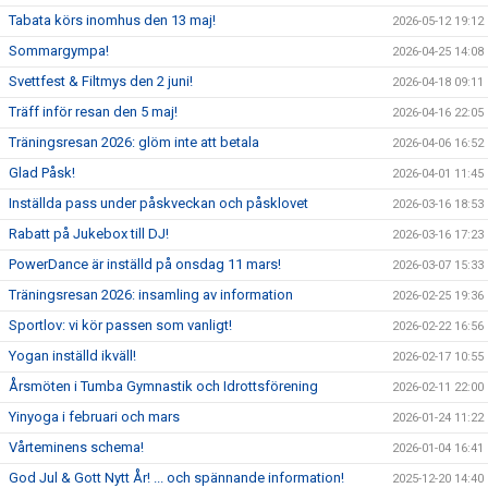
Tabata körs inomhus den 13 maj!
2026-05-12 19:12
Sommargympa!
2026-04-25 14:08
Svettfest & Filtmys den 2 juni!
2026-04-18 09:11
Träff inför resan den 5 maj!
2026-04-16 22:05
Träningsresan 2026: glöm inte att betala
2026-04-06 16:52
Glad Påsk!
2026-04-01 11:45
Inställda pass under påskveckan och påsklovet
2026-03-16 18:53
Rabatt på Jukebox till DJ!
2026-03-16 17:23
PowerDance är inställd på onsdag 11 mars!
2026-03-07 15:33
Träningsresan 2026: insamling av information
2026-02-25 19:36
Sportlov: vi kör passen som vanligt!
2026-02-22 16:56
Yogan inställd ikväll!
2026-02-17 10:55
Årsmöten i Tumba Gymnastik och Idrottsförening
2026-02-11 22:00
Yinyoga i februari och mars
2026-01-24 11:22
Vårteminens schema!
2026-01-04 16:41
God Jul & Gott Nytt År! ... och spännande information!
2025-12-20 14:40