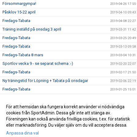
Försommargympa!
2019-04-26 17:55
Påsklov 15-22 april
2019-04-10 09:43
Fredags-Tabata
2019-04-08 22:27
Träning inställd på onsdag 3 april
2019-03-31 11:42
Fredags-Tabata
2019-03-25 20:49
Fredags-Tabata
2019-03-13 09:58
Fredags-Tabata 8 mars
2019-03-04 10:31
Sportlov vecka 9 - se separat schema :-)
2019-02-20 22:07
Fredags-Tabata
2019-02-17 21:50
Ny träningstid för Löpning + Tabata på onsdagar
2019-02-06 22:19
Fredags-Tabata
2019-01-25 15:01
Vårterminen börjar nu!
2019-01-13 17:51
Ny rutin för köp av termins- / träningskort
För att hemsidan ska fungera korrekt använder vi nödvändiga
2018-12-22 16:09
cookies från SportAdmin. Dessa går inte att stänga av.
Vårterminen börjar 14 januari
2018-12-22 16:06
Föreningen kan också använda frivilliga cookies, t.ex. för statistik
eller marknadsföring. Du väljer själv om du vill acceptera dessa.
Anpassa dina val