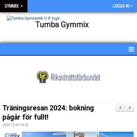
GYMMIX
LOGGA IN
Tumba Gymmix
HEM
NYHETER
KALENDER
SCHEMA
Träningsresan 2024: bokning
<
>
BESKRIVNING AV PASSEN
pågår för fullt!
2023-12-04 18:20
BILDGALLERI