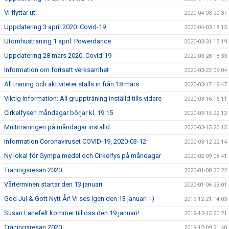
Vi flyttar ut!
2020-04-03 20:37
Uppdatering 3 april 2020: Covid-19
2020-04-03 18:15
Utomhusträning 1 april: Powerdance
2020-03-31 15:19
Uppdatering 28 mars 2020: Covid-19
2020-03-28 18:33
Information om fortsatt verksamhet
2020-03-22 09:04
All träning och aktiviteter ställs in från 18 mars
2020-03-17 19:47
Viktig information: All gruppträning inställd tills vidare
2020-03-16 16:11
Cirkelfysen måndagar börjar kl. 19:15
2020-03-15 22:12
Multiträningen på måndagar inställd
2020-03-15 20:15
Information Coronaviruset COVID-19, 2020-03-12
2020-03-12 22:14
Ny lokal för Gympa medel och Cirkelfys på måndagar
2020-02-09 08:41
Träningsresan 2020
2020-01-08 20:22
Vårterminen startar den 13 januari
2020-01-06 23:01
God Jul & Gott Nytt År! Vi ses igen den 13 januari :-)
2019-12-21 14:03
Susan Lanefelt kommer till oss den 19 januari!
2019-12-15 20:21
Träningsresan 2020
2019-12-09 21:40