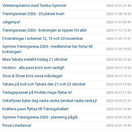
Vinterinspiration med Tumba Gymmix!
2025-12-16 21:40
Träningsresan 2026 - 20 platser kvar!
2025-11-28 18:32
Julgympa!
2025-11-27 09:49
Träningsresan 2026 - bokningen är öppen för alla!
2025-11-12 19:39
Förändringar i schemat 12, 13 och 20 november
2025-11-05 19:37
Gymmix Träningsresa 2026 - medlemmar har förtur till
2025-11-04 19:55
bokningen!
Mias Tabata inställd tisdag 21 oktober
2025-10-20 21:54
Höstlov... alla pass körs som vanligt!
2025-10-19 19:26
Slow & Show körs vissa måndagar!
2025-10-19 19:12
Tabata på boll och Tabata den 21 och 23 oktober
2025-10-19 19:06
Tisdagspasset på Rödstu Hage flyttar in!
2025-10-12 17:09
Cirkelfysen byter dag nästa vecka (endast nästa vecka)!
2025-10-09 21:31
Kvällens pass flyttas till Träningshallen!
2025-10-07 15:45
Gymmix Träningsresa 2026 - planering pågår...
2025-10-04 14:35
Prova Linedance!
2025-10-01 19:39