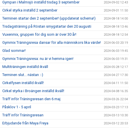
Gympan i Malmsjö inställd tisdag 3 september
2024-09-02 12:43
Cirkel styrka inställd 2 september
2024-09-01 11:50
Terminen startar den 2 september! (uppdaterat schema!)
2024-08-18 14:00
Tisdagsträning på Röstan smygstartar den 20 augusti
2024-08-18 13:46
Vuxenmix, gruppen för dig som är över 30 år!
2024-08-18 12:54
Gymmix Träningsresa dansar för alla människors lika värde!
2024-06-03 20:19
Glad sommar!
2024-06-03 19:45
Gymmix Träningsresa: nu är vi hemma igen!
2024-06-03 19:31
Multiträningen inställd ikväll
2024-05-28 12:17
Terminen slut... nästan :-)
2024-04-27 17:30
Cirkelfysen inställd ikväll!
2024-04-11 11:50
Cirkel styrka i Broängen inställd ikväll!
2024-04-08 16:35
Träff inför Träningsresan den 6 maj
2024-03-26 22:04
Påsklov 1 - 5 april
2024-03-23 17:13
Träff inför Träningsresan
2024-03-13 10:30
Erbjudande från Maya Freya
2024-03-12 20:53