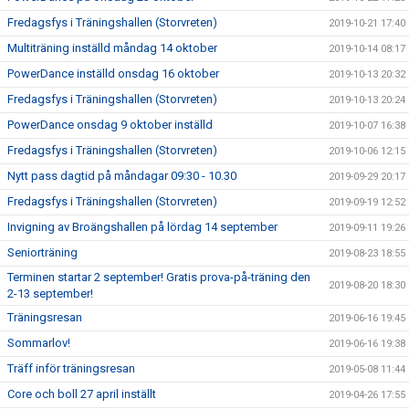
Fredagsfys i Träningshallen (Storvreten)
2019-10-21 17:40
Multiträning inställd måndag 14 oktober
2019-10-14 08:17
PowerDance inställd onsdag 16 oktober
2019-10-13 20:32
Fredagsfys i Träningshallen (Storvreten)
2019-10-13 20:24
PowerDance onsdag 9 oktober inställd
2019-10-07 16:38
Fredagsfys i Träningshallen (Storvreten)
2019-10-06 12:15
Nytt pass dagtid på måndagar 09:30 - 10.30
2019-09-29 20:17
Fredagsfys i Träningshallen (Storvreten)
2019-09-19 12:52
Invigning av Broängshallen på lördag 14 september
2019-09-11 19:26
Seniorträning
2019-08-23 18:55
Terminen startar 2 september! Gratis prova-på-träning den
2019-08-20 18:30
2-13 september!
Träningsresan
2019-06-16 19:45
Sommarlov!
2019-06-16 19:38
Träff inför träningsresan
2019-05-08 11:44
Core och boll 27 april inställt
2019-04-26 17:55