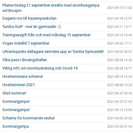
Pilates tisdag 21 september ersätts med utomhusgympa
2021-09-19 17:02
vid Brosjön
Dagens ros till Kassmyraskolan
2021-09-18 12:37
Tumba GoIF - mer än gymnastik :-)
2021-09-11 12:11
Träningsavgift från och med måndag 13 september
2021-09-10 14:44
Yogan inställd 7 september
2021-09-06 17:11
Uttranloppets deltagare värmdes upp av Tumba Gymnastik!
2021-09-05 20:07
Våra pass i Broängshallen
2021-08-28 14:26
Viktig info om inomhusträning och Covid-19
2021-08-28 14:17
Höstterminens schema!
2021-08-19 16:54
Höstterminen 2021
2021-08-08 19:20
Glad sommar!
2021-06-22 20:44
Sommargympa!
2021-06-20 21:42
Sommargympa!
2021-06-13 19:05
Schema för kommande vecka!
2021-06-06 20:56
Sommargympa
2021-05-30 21:54