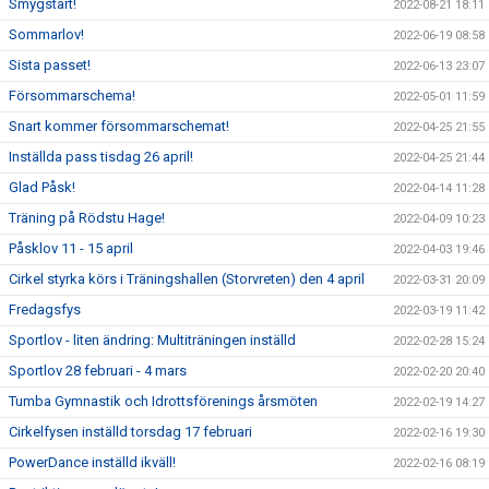
Smygstart!
2022-08-21 18:11
Sommarlov!
2022-06-19 08:58
Sista passet!
2022-06-13 23:07
Försommarschema!
2022-05-01 11:59
Snart kommer försommarschemat!
2022-04-25 21:55
Inställda pass tisdag 26 april!
2022-04-25 21:44
Glad Påsk!
2022-04-14 11:28
Träning på Rödstu Hage!
2022-04-09 10:23
Påsklov 11 - 15 april
2022-04-03 19:46
Cirkel styrka körs i Träningshallen (Storvreten) den 4 april
2022-03-31 20:09
Fredagsfys
2022-03-19 11:42
Sportlov - liten ändring: Multiträningen inställd
2022-02-28 15:24
Sportlov 28 februari - 4 mars
2022-02-20 20:40
Tumba Gymnastik och Idrottsförenings årsmöten
2022-02-19 14:27
Cirkelfysen inställd torsdag 17 februari
2022-02-16 19:30
PowerDance inställd ikväll!
2022-02-16 08:19