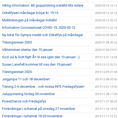
Viktig information: All gruppträning inställd tills vidare
2020-03-16 16:11
Cirkelfysen måndagar börjar kl. 19:15
2020-03-15 22:12
Multiträningen på måndagar inställd
2020-03-15 20:15
Information Coronaviruset COVID-19, 2020-03-12
2020-03-12 22:14
Ny lokal för Gympa medel och Cirkelfys på måndagar
2020-02-09 08:41
Träningsresan 2020
2020-01-08 20:22
Vårterminen startar den 13 januari
2020-01-06 23:01
God Jul & Gott Nytt År! Vi ses igen den 13 januari :-)
2019-12-21 14:03
Susan Lanefelt kommer till oss den 19 januari!
2019-12-15 20:21
Träningsresan 2020
2019-12-09 21:40
Julgympa 11 och 18 december!
2019-12-08 09:06
Träning 2-6 december... och missa INTE Fredagsfysen!
2019-12-01 19:00
Juluppvisning lördag 30 november
2019-11-28 17:50
PowerDance och Fredagsfys
2019-11-27 08:22
Förändringar i schemat på onsdag 27 november
2019-11-24 18:52
Förändringar i schemat 19-20 november
2019-11-17 16:57