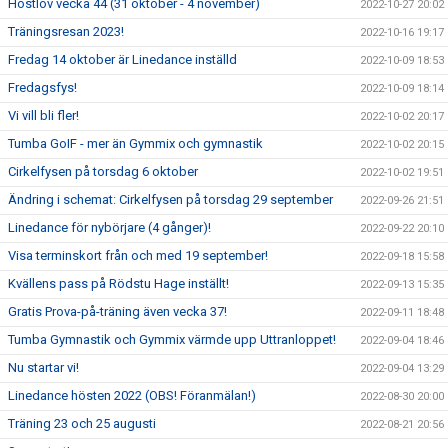
Höstlov vecka 44 (31 oktober - 4 november)
2022-10-27 20:02
Träningsresan 2023!
2022-10-16 19:17
Fredag 14 oktober är Linedance inställd
2022-10-09 18:53
Fredagsfys!
2022-10-09 18:14
Vi vill bli fler!
2022-10-02 20:17
Tumba GoIF - mer än Gymmix och gymnastik
2022-10-02 20:15
Cirkelfysen på torsdag 6 oktober
2022-10-02 19:51
Ändring i schemat: Cirkelfysen på torsdag 29 september
2022-09-26 21:51
Linedance för nybörjare (4 gånger)!
2022-09-22 20:10
Visa terminskort från och med 19 september!
2022-09-18 15:58
Kvällens pass på Rödstu Hage inställt!
2022-09-13 15:35
Gratis Prova-på-träning även vecka 37!
2022-09-11 18:48
Tumba Gymnastik och Gymmix värmde upp Uttranloppet!
2022-09-04 18:46
Nu startar vi!
2022-09-04 13:29
Linedance hösten 2022 (OBS! Föranmälan!)
2022-08-30 20:00
Träning 23 och 25 augusti
2022-08-21 20:56