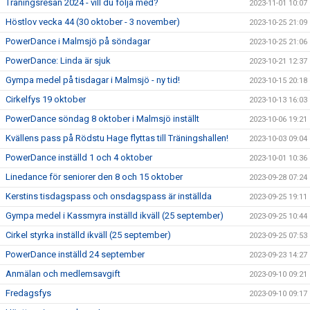
Träningsresan 2024 - vill du följa med?
2023-11-01 10:07
Höstlov vecka 44 (30 oktober - 3 november)
2023-10-25 21:09
PowerDance i Malmsjö på söndagar
2023-10-25 21:06
PowerDance: Linda är sjuk
2023-10-21 12:37
Gympa medel på tisdagar i Malmsjö - ny tid!
2023-10-15 20:18
Cirkelfys 19 oktober
2023-10-13 16:03
PowerDance söndag 8 oktober i Malmsjö inställt
2023-10-06 19:21
Kvällens pass på Rödstu Hage flyttas till Träningshallen!
2023-10-03 09:04
PowerDance inställd 1 och 4 oktober
2023-10-01 10:36
Linedance för seniorer den 8 och 15 oktober
2023-09-28 07:24
Kerstins tisdagspass och onsdagspass är inställda
2023-09-25 19:11
Gympa medel i Kassmyra inställd ikväll (25 september)
2023-09-25 10:44
Cirkel styrka inställd ikväll (25 september)
2023-09-25 07:53
PowerDance inställd 24 september
2023-09-23 14:27
Anmälan och medlemsavgift
2023-09-10 09:21
Fredagsfys
2023-09-10 09:17