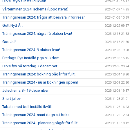
Cirkel styrka inställd ikväll!
2024-01-15 16:17
Vårterminen 2024: schema (uppdaterat)
2024-01-07 14:25
Träningsresan 2024: frågor att besvara inför resan
2024-01-03 10:39
Gott Nytt År!
2023-12-29 09:57
Träningsresan 2024: några få platser kvar!
2023-12-18 21:53
God Jul!
2023-12-18 21:50
Träningsresan 2024: 9 platser kvar!
2023-12-08 19:08
Fredags-Fys inställd pga sjukdom
2023-12-08 15:15
Cirkelfys på torsdag 7 december
2023-12-05 20:24
Träningsresan 2024: bokning pågår för fullt!
2023-12-04 18:20
Träningsresan 2024 - nu är bokningen öppen!
2023-12-01 22:20
Julschema 8 - 19 december
2023-12-01 19:37
Snart jullov
2023-11-28 21:01
Tabata med boll inställd ikväll!
2023-11-28 16:23
Träningsresan 2024: snart dags att boka!
2023-11-25 12:34
Träningsresan 2024 - planering pågår för fullt!
2023-11-16 18:12