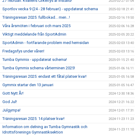
27 februari: Kvällens Cirkelfys är inställd!
2025-02-27 07:04
Sportlov vecka 9 (24 - 28 februari) - uppdaterat schema
2025-02-18 21:41
Träningsresan 2025: fullbokad... men...!
2025-02-16 19:50
Våra årsmöten i februari och mars 2025
2025-02-06 16:28
Viktigt meddelande från SportAdmin
2025-02-05 20:22
SportAdmin - fortfarande problem med hemsidan
2025-02-03 13:40
Fredagsfys under våren!
2025-02-03 13:16
Tumba Gymmix - uppdaterat schema!
2025-01-15 21:40
Tumba Gymmix schema vårterminen 2025!
2025-01-06 16:11
Träningsresan 2025: endast ett fåtal platser kvar!
2025-01-05 16:58
Gymmix startar den 13 januari
2025-01-05 16:47
Gott Nytt År!
2024-12-30 18:36
God Jul!
2024-12-21 16:22
Julgympa!
2024-12-01 17:31
Träningsresan 2025: 14 platser kvar!
2024-11-23 11:23
Information om delning av Tumba Gymnastik och
2024-11-23 11:10
Idrottsförenings Gymnastiksektion