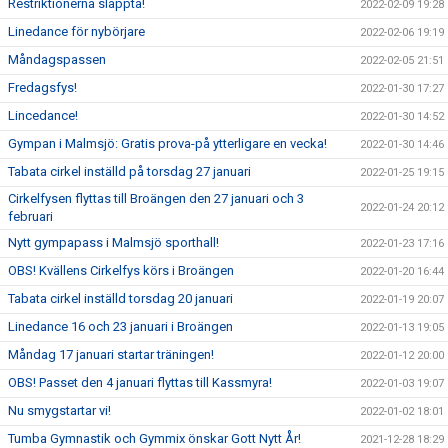
Restriktionerna släppta!
2022-02-09 19:28
Linedance för nybörjare
2022-02-06 19:19
Måndagspassen
2022-02-05 21:51
Fredagsfys!
2022-01-30 17:27
Lincedance!
2022-01-30 14:52
Gympan i Malmsjö: Gratis prova-på ytterligare en vecka!
2022-01-30 14:46
Tabata cirkel inställd på torsdag 27 januari
2022-01-25 19:15
Cirkelfysen flyttas till Broängen den 27 januari och 3
2022-01-24 20:12
februari
Nytt gympapass i Malmsjö sporthall!
2022-01-23 17:16
OBS! Kvällens Cirkelfys körs i Broängen
2022-01-20 16:44
Tabata cirkel inställd torsdag 20 januari
2022-01-19 20:07
Linedance 16 och 23 januari i Broängen
2022-01-13 19:05
Måndag 17 januari startar träningen!
2022-01-12 20:00
OBS! Passet den 4 januari flyttas till Kassmyra!
2022-01-03 19:07
Nu smygstartar vi!
2022-01-02 18:01
Tumba Gymnastik och Gymmix önskar Gott Nytt År!
2021-12-28 18:29