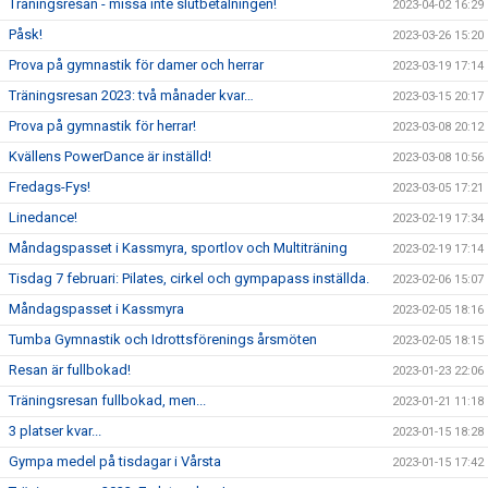
Träningsresan - missa inte slutbetalningen!
2023-04-02 16:29
Påsk!
2023-03-26 15:20
Prova på gymnastik för damer och herrar
2023-03-19 17:14
Träningsresan 2023: två månader kvar…
2023-03-15 20:17
Prova på gymnastik för herrar!
2023-03-08 20:12
Kvällens PowerDance är inställd!
2023-03-08 10:56
Fredags-Fys!
2023-03-05 17:21
Linedance!
2023-02-19 17:34
Måndagspasset i Kassmyra, sportlov och Multiträning
2023-02-19 17:14
Tisdag 7 februari: Pilates, cirkel och gympapass inställda.
2023-02-06 15:07
Måndagspasset i Kassmyra
2023-02-05 18:16
Tumba Gymnastik och Idrottsförenings årsmöten
2023-02-05 18:15
Resan är fullbokad!
2023-01-23 22:06
Träningsresan fullbokad, men...
2023-01-21 11:18
3 platser kvar...
2023-01-15 18:28
Gympa medel på tisdagar i Vårsta
2023-01-15 17:42