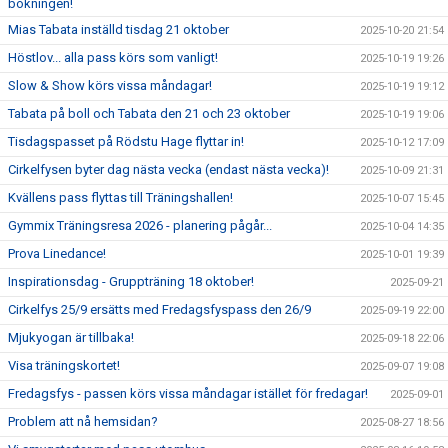
bokningen!
Mias Tabata inställd tisdag 21 oktober
2025-10-20 21:54
Höstlov... alla pass körs som vanligt!
2025-10-19 19:26
Slow & Show körs vissa måndagar!
2025-10-19 19:12
Tabata på boll och Tabata den 21 och 23 oktober
2025-10-19 19:06
Tisdagspasset på Rödstu Hage flyttar in!
2025-10-12 17:09
Cirkelfysen byter dag nästa vecka (endast nästa vecka)!
2025-10-09 21:31
Kvällens pass flyttas till Träningshallen!
2025-10-07 15:45
Gymmix Träningsresa 2026 - planering pågår...
2025-10-04 14:35
Prova Linedance!
2025-10-01 19:39
Inspirationsdag - Gruppträning 18 oktober!
2025-09-21
Cirkelfys 25/9 ersätts med Fredagsfyspass den 26/9
2025-09-19 22:00
Mjukyogan är tillbaka!
2025-09-18 22:06
Visa träningskortet!
2025-09-07 19:08
Fredagsfys - passen körs vissa måndagar istället för fredagar!
2025-09-01
Problem att nå hemsidan?
2025-08-27 18:56