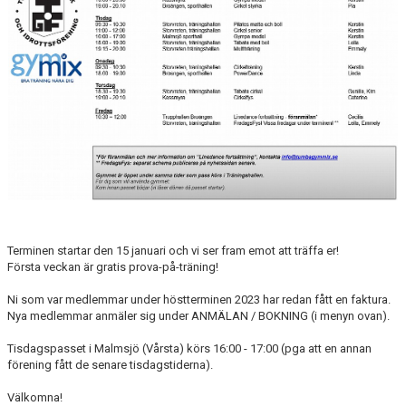
DOKUMENT
TRÄNINGSRESA
TRIVSELREGLER
KONTAKT
VÅRA HALLAR
PRISER
ANMÄLAN
Terminen startar den 15 januari och vi ser fram emot att träffa er!
Första veckan är gratis prova-på-träning!
Ni som var medlemmar under höstterminen 2023 har redan fått en faktura.
Nya medlemmar anmäler sig under ANMÄLAN / BOKNING (i menyn ovan).
Tisdagspasset i Malmsjö (Vårsta) körs 16:00 - 17:00 (pga att en annan
förening fått de senare tisdagstiderna).
Välkomna!