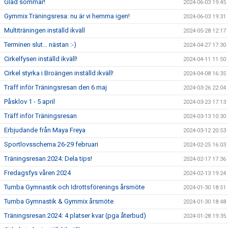
Glad sommar!
2024-06-03 19:45
Gymmix Träningsresa: nu är vi hemma igen!
2024-06-03 19:31
Multiträningen inställd ikväll
2024-05-28 12:17
Terminen slut... nästan :-)
2024-04-27 17:30
Cirkelfysen inställd ikväll!
2024-04-11 11:50
Cirkel styrka i Broängen inställd ikväll!
2024-04-08 16:35
Träff inför Träningsresan den 6 maj
2024-03-26 22:04
Påsklov 1 - 5 april
2024-03-23 17:13
Träff inför Träningsresan
2024-03-13 10:30
Erbjudande från Maya Freya
2024-03-12 20:53
Sportlovsschema 26-29 februari
2024-02-25 16:03
Träningsresan 2024: Dela tips!
2024-02-17 17:36
Fredagsfys våren 2024
2024-02-13 19:24
Tumba Gymnastik och Idrottsförenings årsmöte
2024-01-30 18:51
Tumba Gymnastik & Gymmix årsmöte
2024-01-30 18:48
Träningsresan 2024: 4 platser kvar (pga återbud)
2024-01-28 19:35