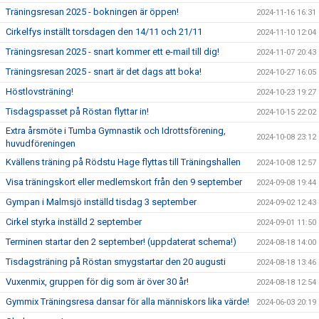
Träningsresan 2025 - bokningen är öppen!
2024-11-16 16:31
Cirkelfys inställt torsdagen den 14/11 och 21/11
2024-11-10 12:04
Träningsresan 2025 - snart kommer ett e-mail till dig!
2024-11-07 20:43
Träningsresan 2025 - snart är det dags att boka!
2024-10-27 16:05
Höstlovsträning!
2024-10-23 19:27
Tisdagspasset på Röstan flyttar in!
2024-10-15 22:02
Extra årsmöte i Tumba Gymnastik och Idrottsförening,
2024-10-08 23:12
huvudföreningen
Kvällens träning på Rödstu Hage flyttas till Träningshallen
2024-10-08 12:57
Visa träningskort eller medlemskort från den 9 september
2024-09-08 19:44
Gympan i Malmsjö inställd tisdag 3 september
2024-09-02 12:43
Cirkel styrka inställd 2 september
2024-09-01 11:50
Terminen startar den 2 september! (uppdaterat schema!)
2024-08-18 14:00
Tisdagsträning på Röstan smygstartar den 20 augusti
2024-08-18 13:46
Vuxenmix, gruppen för dig som är över 30 år!
2024-08-18 12:54
Gymmix Träningsresa dansar för alla människors lika värde!
2024-06-03 20:19