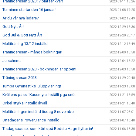
Träningsresan 2023: 7 platser kvar!
2023-01-11 18:26
Terminen startar den 16 januari!
2023-01-08 17:25
Är du vår nya ledare?
2023-01-02 12:49
Gott Nytt År!
2022-12-29 15:36
God Jul & Gott Nytt År!
2022-12-20 20:17
Multiträning 13/12 inställd
2022-12-12 16:49
Träningsresan - många bokningar!
2022-12-09 13:50
Julschema
2022-12-04 15:22
Träningsresan 2023 - bokningen är öppen!
2022-12-03 16:58
Träningsresan 2023!
2022-11-29 20:48
Tumba Gymnastiks juluppvisning!
2022-11-23 18:08
Kvällens pass i Kassmyra inställt pga snö!
2022-11-21 16:59
Cirkel styrka inställd ikväll
2022-11-21 13:40
Multiträningen inställd tisdag 8 november
2022-11-07 23:01
Onsdagens PowerDance inställd
2022-11-07 16:40
Tisdagspasset som körts på Rödstu Hage flyttar in!
2022-11-06 13:30