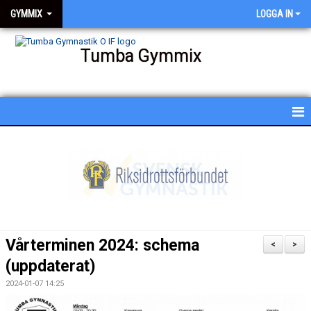
GYMMIX
LOGGA IN
Tumba Gymmix
HEM
NYHETER
KALENDER
SCHEMA
Vårterminen 2024: schema
<
>
BESKRIVNING AV PASSEN
(uppdaterat)
2024-01-07 14:25
BILDGALLERI