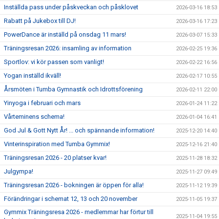
Inställda pass under påskveckan och påsklovet
2026-03-16 18:53
Rabatt på Jukebox till DJ!
2026-03-16 17:23
PowerDance är inställd på onsdag 11 mars!
2026-03-07 15:33
Träningsresan 2026: insamling av information
2026-02-25 19:36
Sportlov: vi kör passen som vanligt!
2026-02-22 16:56
Yogan inställd ikväll!
2026-02-17 10:55
Årsmöten i Tumba Gymnastik och Idrottsförening
2026-02-11 22:00
Yinyoga i februari och mars
2026-01-24 11:22
Vårteminens schema!
2026-01-04 16:41
God Jul & Gott Nytt År! ... och spännande information!
2025-12-20 14:40
Vinterinspiration med Tumba Gymmix!
2025-12-16 21:40
Träningsresan 2026 - 20 platser kvar!
2025-11-28 18:32
Julgympa!
2025-11-27 09:49
Träningsresan 2026 - bokningen är öppen för alla!
2025-11-12 19:39
Förändringar i schemat 12, 13 och 20 november
2025-11-05 19:37
Gymmix Träningsresa 2026 - medlemmar har förtur till
2025-11-04 19:55