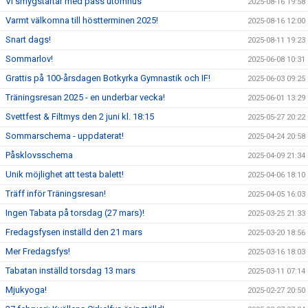
Vi smygstartar med pass utomhus
2025-08-16 19:58
Varmt välkomna till höstterminen 2025!
2025-08-16 12:00
Snart dags!
2025-08-11 19:23
Sommarlov!
2025-06-08 10:31
Grattis på 100-årsdagen Botkyrka Gymnastik och IF!
2025-06-03 09:25
Träningsresan 2025 - en underbar vecka!
2025-06-01 13:29
Svettfest & Filtmys den 2 juni kl. 18:15
2025-05-27 20:22
Sommarschema - uppdaterat!
2025-04-24 20:58
Påsklovsschema
2025-04-09 21:34
Unik möjlighet att testa balett!
2025-04-06 18:10
Träff inför Träningsresan!
2025-04-05 16:03
Ingen Tabata på torsdag (27 mars)!
2025-03-25 21:33
Fredagsfysen inställd den 21 mars
2025-03-20 18:56
Mer Fredagsfys!
2025-03-16 18:03
Tabatan inställd torsdag 13 mars
2025-03-11 07:14
Mjukyoga!
2025-02-27 20:50