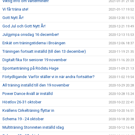
Viktig info om vårterminen!
2021-01-31 21:00
Vi får träna ute!
2021-01-17 19:52
Gott Nytt År!
2020-12-30 15:15
God Jul och Gott Nytt År!
2020-12-21 19:49
Julgympa onsdag 16 december!
2020-12-13 15:53
Enkät om träningstiderna i Broängen
2020-12-06 18:37
Träningen fortsatt inställd (till den 13 december)
2020-11-19 21:35
Digitalt fika för seniorer 19 november
2020-11-16 20:23
Spontanträning på Rödstu Hage
2020-11-09 21:13
Förtydligande: Varför ställer vi in när andra fortsätter?
2020-11-02 19:54
All träning inställd till den 19 november
2020-10-29 20:28
Power Dance ikväll är inställd
2020-10-28 15:24
Höstlov 26-31 oktober
2020-10-22 22:41
Kvällens Cirkelträning flyttar in
2020-10-20 16:51
Schema 19 - 24 oktober
2020-10-18 20:38
Multiträning Storvreten inställd idag
2020-10-12 16:43