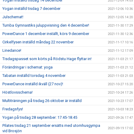
Yogan inställd tisdag 14 december
2021-12-09 14:03
Yogan inställd tisdag 7 december
2021-12-06 10:36
Julschemat!
2021-12-05 14:20
Tumba Gymnastiks juluppvisning den 4 december!
2021-11-30 17:29
PowerDance 1 december inställt, körs 9 december
2021-11-30 12:36
Cirkelfysen inställd måndag 22 november
2021-11-17 10:16
Linedance!
2021-11-12 17:09
Tisdagspasset som körts på Rödstu Hage flyttar in!
2021-11-03 21:17
Förändringar i schemat: yoga
2021-11-03 21:12
Tabatan inställd torsdag 4 november
2021-11-03 21:03
PowerDance inställd ikväll (27 nov)!
2021-10-27 15:20
Höstlovsschema!
2021-10-24 17:26
Multiträningen på tisdag 26 oktober är inställd
2021-10-23 17:07
Fredagsfys!
2021-10-03 18:23
Yogan på tisdag 28 september: 17.45-18.45
2021-09-26 17:47
Pilates tisdag 21 september ersätts med utomhusgympa
2021-09-19 17:02
vid Brosjön