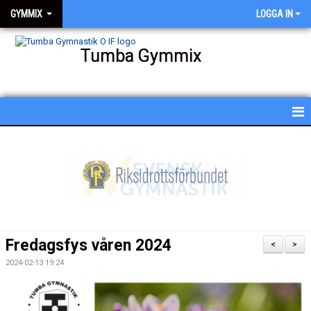
GYMMIX
LOGGA IN
Tumba Gymmix
HEM
NYHETER
KALENDER
SCHEMA
Fredagsfys våren 2024
<
>
BESKRIVNING AV PASSEN
2024-02-13 19:24
BILDGALLERI