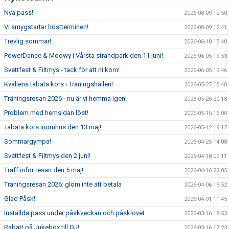
Nya pass!
2026-08-09 12:50
Vi smygstartar höstterminen!
2026-08-09 12:41
Trevlig sommar!
2026-06-18 15:40
PowerDance & Moowy i Vårsta strandpark den 11 juni!
2026-06-05 19:53
Svettfest & Filtmys - tack för att ni kom!
2026-06-05 19:46
Kvällens tabata körs i Träningshallen!
2026-05-27 15:40
Träningsresan 2026 - nu är vi hemma igen!
2026-05-26 20:18
Problem med hemsidan löst!
2026-05-15 16:00
Tabata körs inomhus den 13 maj!
2026-05-12 19:12
Sommargympa!
2026-04-25 14:08
Svettfest & Filtmys den 2 juni!
2026-04-18 09:11
Träff inför resan den 5 maj!
2026-04-16 22:05
Träningsresan 2026: glöm inte att betala
2026-04-06 16:52
Glad Påsk!
2026-04-01 11:45
Inställda pass under påskveckan och påsklovet
2026-03-16 18:53
Rabatt på Jukebox till DJ!
2026-03-16 17:23