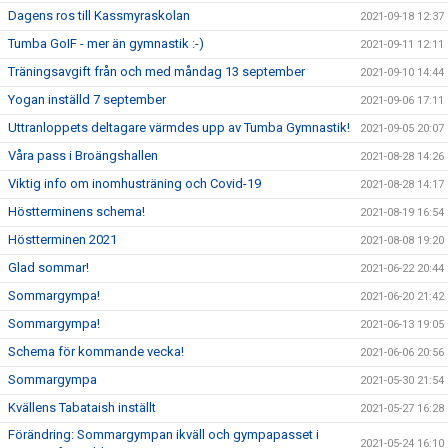
Dagens ros till Kassmyraskolan
2021-09-18 12:37
Tumba GoIF - mer än gymnastik :-)
2021-09-11 12:11
Träningsavgift från och med måndag 13 september
2021-09-10 14:44
Yogan inställd 7 september
2021-09-06 17:11
Uttranloppets deltagare värmdes upp av Tumba Gymnastik!
2021-09-05 20:07
Våra pass i Broängshallen
2021-08-28 14:26
Viktig info om inomhusträning och Covid-19
2021-08-28 14:17
Höstterminens schema!
2021-08-19 16:54
Höstterminen 2021
2021-08-08 19:20
Glad sommar!
2021-06-22 20:44
Sommargympa!
2021-06-20 21:42
Sommargympa!
2021-06-13 19:05
Schema för kommande vecka!
2021-06-06 20:56
Sommargympa
2021-05-30 21:54
Kvällens Tabataish inställt
2021-05-27 16:28
Förändring: Sommargympan ikväll och gympapasset i
2021-05-24 16:10