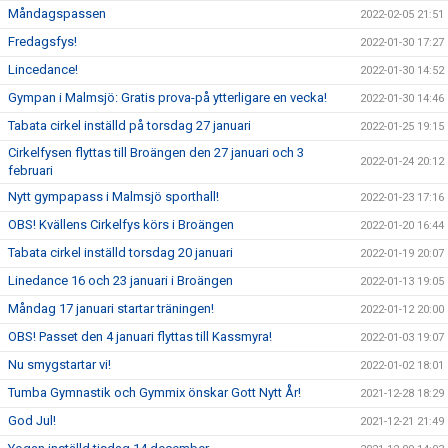
Måndagspassen
2022-02-05 21:51
Fredagsfys!
2022-01-30 17:27
Lincedance!
2022-01-30 14:52
Gympan i Malmsjö: Gratis prova-på ytterligare en vecka!
2022-01-30 14:46
Tabata cirkel inställd på torsdag 27 januari
2022-01-25 19:15
Cirkelfysen flyttas till Broängen den 27 januari och 3
2022-01-24 20:12
februari
Nytt gympapass i Malmsjö sporthall!
2022-01-23 17:16
OBS! Kvällens Cirkelfys körs i Broängen
2022-01-20 16:44
Tabata cirkel inställd torsdag 20 januari
2022-01-19 20:07
Linedance 16 och 23 januari i Broängen
2022-01-13 19:05
Måndag 17 januari startar träningen!
2022-01-12 20:00
OBS! Passet den 4 januari flyttas till Kassmyra!
2022-01-03 19:07
Nu smygstartar vi!
2022-01-02 18:01
Tumba Gymnastik och Gymmix önskar Gott Nytt År!
2021-12-28 18:29
God Jul!
2021-12-21 21:49