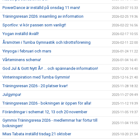
PowerDance är inställd på onsdag 11 mars!
2026-03-07 15:33
Träningsresan 2026: insamling av information
2026-02-25 19:36
Sportlov: vi kör passen som vanligt!
2026-02-22 16:56
Yogan inställd ikväll!
2026-02-17 10:55
Årsmöten i Tumba Gymnastik och Idrottsförening
2026-02-11 22:00
Yinyoga i februari och mars
2026-01-24 11:22
Vårteminens schema!
2026-01-04 16:41
God Jul & Gott Nytt År! ... och spännande information!
2025-12-20 14:40
Vinterinspiration med Tumba Gymmix!
2025-12-16 21:40
Träningsresan 2026 - 20 platser kvar!
2025-11-28 18:32
Julgympa!
2025-11-27 09:49
Träningsresan 2026 - bokningen är öppen för alla!
2025-11-12 19:39
Förändringar i schemat 12, 13 och 20 november
2025-11-05 19:37
Gymmix Träningsresa 2026 - medlemmar har förtur till
2025-11-04 19:55
bokningen!
Mias Tabata inställd tisdag 21 oktober
2025-10-20 21:54