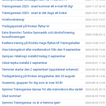
Träningsresan 2025 - snart kommer ett e-mail till dig!
2024-11-07 20:43
Träningsresan 2025 - snart är det dags att boka!
2024-10-27 16:05
Höstlovsträning!
2024-10-23 19:27
Tisdagspasset på Röstan flyttar in!
2024-10-15 22:02
Extra årsmöte i Tumba Gymnastik och Idrottsförening,
2024-10-08 23:12
huvudföreningen
Kvällens träning på Rödstu Hage flyttas till Träningshallen
2024-10-08 12:57
Visa träningskort eller medlemskort från den 9 september
2024-09-08 19:44
Gympan i Malmsjö inställd tisdag 3 september
2024-09-02 12:43
Cirkel styrka inställd 2 september
2024-09-01 11:50
Terminen startar den 2 september! (uppdaterat schema!)
2024-08-18 14:00
Tisdagsträning på Röstan smygstartar den 20 augusti
2024-08-18 13:46
Vuxenmix, gruppen för dig som är över 30 år!
2024-08-18 12:54
Gymmix Träningsresa dansar för alla människors lika värde!
2024-06-03 20:19
Glad sommar!
2024-06-03 19:45
Gymmix Träningsresa: nu är vi hemma igen!
2024-06-03 19:31