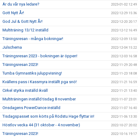
Är du vår nya ledare?
2023-01-02 12:49
Gott Nytt År!
2022-12-29 15:36
God Jul & Gott Nytt År!
2022-12-20 20:17
Multiträning 13/12 inställd
2022-12-12 16:49
Träningsresan - många bokningar!
2022-12-09 13:50
Julschema
2022-12-04 15:22
Träningsresan 2023 - bokningen är öppen!
2022-12-03 16:58
Träningsresan 2023!
2022-11-29 20:48
Tumba Gymnastiks juluppvisning!
2022-11-23 18:08
Kvällens pass i Kassmyra inställt pga snö!
2022-11-21 16:59
Cirkel styrka inställd ikväll
2022-11-21 13:40
Multiträningen inställd tisdag 8 november
2022-11-07 23:01
Onsdagens PowerDance inställd
2022-11-07 16:40
Tisdagspasset som körts på Rödstu Hage flyttar in!
2022-11-06 13:30
Höstlov vecka 44 (31 oktober - 4 november)
2022-10-27 20:02
Träningsresan 2023!
2022-10-16 19:17