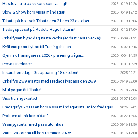
Höstlov... alla pass körs som vanligt!
2025-10-19 19:26
Slow & Show körs vissa måndagar!
2025-10-19 19:12
Tabata på boll och Tabata den 21 och 23 oktober
2025-10-19 19:06
Tisdagspasset på Rödstu Hage flyttar in!
2025-10-12 17:09
Cirkelfysen byter dag nästa vecka (endast nästa vecka)!
2025-10-09 21:31
Kvällens pass flyttas till Träningshallen!
2025-10-07 15:45
Gymmix Träningsresa 2026 - planering pågår...
2025-10-04 14:35
Prova Linedance!
2025-10-01 19:39
Inspirationsdag - Gruppträning 18 oktober!
2025-09-21
Cirkelfys 25/9 ersätts med Fredagsfyspass den 26/9
2025-09-19 22:00
Mjukyogan är tillbaka!
2025-09-18 22:06
Visa träningskortet!
2025-09-07 19:08
Fredagsfys - passen körs vissa måndagar istället för fredagar!
2025-09-01
Problem att nå hemsidan?
2025-08-27 18:56
Vi smygstartar med pass utomhus
2025-08-16 19:58
Varmt välkomna till höstterminen 2025!
2025-08-16 12:00