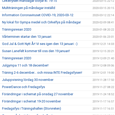
Cirkelfysen måndagar börjar kl. 19:15
2020-03-15 22:12
Multiträningen på måndagar inställd
2020-03-15 20:15
Information Coronaviruset COVID-19, 2020-03-12
2020-03-12 22:14
Ny lokal för Gympa medel och Cirkelfys på måndagar
2020-02-09 08:41
Träningsresan 2020
2020-01-08 20:22
Vårterminen startar den 13 januari
2020-01-06 23:01
God Jul & Gott Nytt År! Vi ses igen den 13 januari :-)
2019-12-21 14:03
Susan Lanefelt kommer till oss den 19 januari!
2019-12-15 20:21
Träningsresan 2020
2019-12-09 21:40
Julgympa 11 och 18 december!
2019-12-08 09:06
Träning 2-6 december... och missa INTE Fredagsfysen!
2019-12-01 19:00
Juluppvisning lördag 30 november
2019-11-28 17:50
PowerDance och Fredagsfys
2019-11-27 08:22
Förändringar i schemat på onsdag 27 november
2019-11-24 18:52
Förändringar i schemat 19-20 november
2019-11-17 16:57
Fredagsfys i Träningshallen (Storvreten)
2019-11-17 16:51