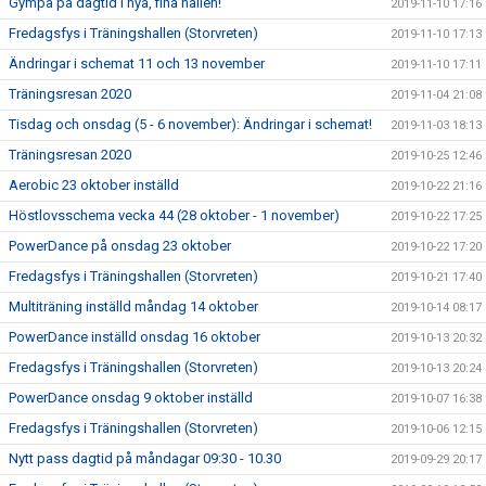
Gympa på dagtid i nya, fina hallen!
2019-11-10 17:16
Fredagsfys i Träningshallen (Storvreten)
2019-11-10 17:13
Ändringar i schemat 11 och 13 november
2019-11-10 17:11
Träningsresan 2020
2019-11-04 21:08
Tisdag och onsdag (5 - 6 november): Ändringar i schemat!
2019-11-03 18:13
Träningsresan 2020
2019-10-25 12:46
Aerobic 23 oktober inställd
2019-10-22 21:16
Höstlovsschema vecka 44 (28 oktober - 1 november)
2019-10-22 17:25
PowerDance på onsdag 23 oktober
2019-10-22 17:20
Fredagsfys i Träningshallen (Storvreten)
2019-10-21 17:40
Multiträning inställd måndag 14 oktober
2019-10-14 08:17
PowerDance inställd onsdag 16 oktober
2019-10-13 20:32
Fredagsfys i Träningshallen (Storvreten)
2019-10-13 20:24
PowerDance onsdag 9 oktober inställd
2019-10-07 16:38
Fredagsfys i Träningshallen (Storvreten)
2019-10-06 12:15
Nytt pass dagtid på måndagar 09:30 - 10.30
2019-09-29 20:17