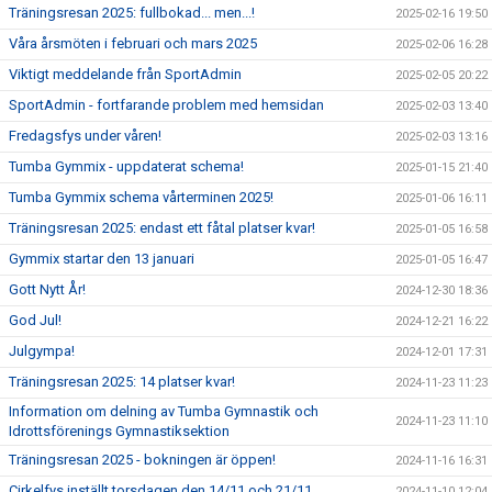
Träningsresan 2025: fullbokad... men...!
2025-02-16 19:50
Våra årsmöten i februari och mars 2025
2025-02-06 16:28
Viktigt meddelande från SportAdmin
2025-02-05 20:22
SportAdmin - fortfarande problem med hemsidan
2025-02-03 13:40
Fredagsfys under våren!
2025-02-03 13:16
Tumba Gymmix - uppdaterat schema!
2025-01-15 21:40
Tumba Gymmix schema vårterminen 2025!
2025-01-06 16:11
Träningsresan 2025: endast ett fåtal platser kvar!
2025-01-05 16:58
Gymmix startar den 13 januari
2025-01-05 16:47
Gott Nytt År!
2024-12-30 18:36
God Jul!
2024-12-21 16:22
Julgympa!
2024-12-01 17:31
Träningsresan 2025: 14 platser kvar!
2024-11-23 11:23
Information om delning av Tumba Gymnastik och
2024-11-23 11:10
Idrottsförenings Gymnastiksektion
Träningsresan 2025 - bokningen är öppen!
2024-11-16 16:31
Cirkelfys inställt torsdagen den 14/11 och 21/11
2024-11-10 12:04