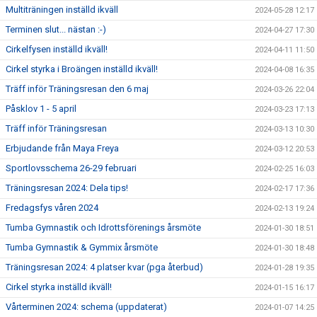
Multiträningen inställd ikväll
2024-05-28 12:17
Terminen slut... nästan :-)
2024-04-27 17:30
Cirkelfysen inställd ikväll!
2024-04-11 11:50
Cirkel styrka i Broängen inställd ikväll!
2024-04-08 16:35
Träff inför Träningsresan den 6 maj
2024-03-26 22:04
Påsklov 1 - 5 april
2024-03-23 17:13
Träff inför Träningsresan
2024-03-13 10:30
Erbjudande från Maya Freya
2024-03-12 20:53
Sportlovsschema 26-29 februari
2024-02-25 16:03
Träningsresan 2024: Dela tips!
2024-02-17 17:36
Fredagsfys våren 2024
2024-02-13 19:24
Tumba Gymnastik och Idrottsförenings årsmöte
2024-01-30 18:51
Tumba Gymnastik & Gymmix årsmöte
2024-01-30 18:48
Träningsresan 2024: 4 platser kvar (pga återbud)
2024-01-28 19:35
Cirkel styrka inställd ikväll!
2024-01-15 16:17
Vårterminen 2024: schema (uppdaterat)
2024-01-07 14:25