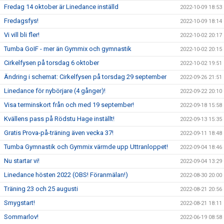
Fredag 14 oktober är Linedance inställd
2022-10-09 18:53
Fredagsfys!
2022-10-09 18:14
Vi vill bli fler!
2022-10-02 20:17
Tumba GoIF - mer än Gymmix och gymnastik
2022-10-02 20:15
Cirkelfysen på torsdag 6 oktober
2022-10-02 19:51
Ändring i schemat: Cirkelfysen på torsdag 29 september
2022-09-26 21:51
Linedance för nybörjare (4 gånger)!
2022-09-22 20:10
Visa terminskort från och med 19 september!
2022-09-18 15:58
Kvällens pass på Rödstu Hage inställt!
2022-09-13 15:35
Gratis Prova-på-träning även vecka 37!
2022-09-11 18:48
Tumba Gymnastik och Gymmix värmde upp Uttranloppet!
2022-09-04 18:46
Nu startar vi!
2022-09-04 13:29
Linedance hösten 2022 (OBS! Föranmälan!)
2022-08-30 20:00
Träning 23 och 25 augusti
2022-08-21 20:56
Smygstart!
2022-08-21 18:11
Sommarlov!
2022-06-19 08:58