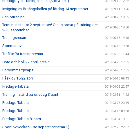
Fredagsfys i Träningshallen (Storvreten)
2019-09-19 12:52
Invigning av Broängshallen på lördag 14 september
2019-09-11 19:26
Seniorträning
2019-08-23 18:55
Terminen startar 2 september! Gratis prova-på-träning den
2019-08-20 18:30
2-13 september!
Träningsresan
2019-06-16 19:45
Sommarlov!
2019-06-16 19:38
Träff inför träningsresan
2019-05-08 11:44
Core och boll 27 april inställt
2019-04-26 17:55
Försommargympa!
2019-04-26 17:55
Påsklov 15-22 april
2019-04-10 09:43
Fredags-Tabata
2019-04-08 22:27
Träning inställd på onsdag 3 april
2019-03-31 11:42
Fredags-Tabata
2019-03-25 20:49
Fredags-Tabata
2019-03-13 09:58
Fredags-Tabata 8 mars
2019-03-04 10:31
Sportlov vecka 9 - se separat schema :-)
2019-02-20 22:07