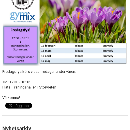
DOKUMENT
TRÄNINGSRESA
TRIVSELREGLER
KONTAKT
VÅRA HALLAR
PRISER
Fredagsfys körs vissa fredagar under våren.
ANMÄLAN
Tid: 17:30 - 18:15
Plats: Träningshallen i Storvreten
Välkomna!
Nyhetsarkiv