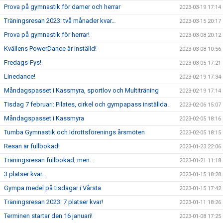
Prova på gymnastik för damer och herrar
2023-03-19 17:14
Träningsresan 2023: två månader kvar…
2023-03-15 20:17
Prova på gymnastik för herrar!
2023-03-08 20:12
Kvällens PowerDance är inställd!
2023-03-08 10:56
Fredags-Fys!
2023-03-05 17:21
Linedance!
2023-02-19 17:34
Måndagspasset i Kassmyra, sportlov och Multiträning
2023-02-19 17:14
Tisdag 7 februari: Pilates, cirkel och gympapass inställda.
2023-02-06 15:07
Måndagspasset i Kassmyra
2023-02-05 18:16
Tumba Gymnastik och Idrottsförenings årsmöten
2023-02-05 18:15
Resan är fullbokad!
2023-01-23 22:06
Träningsresan fullbokad, men...
2023-01-21 11:18
3 platser kvar...
2023-01-15 18:28
Gympa medel på tisdagar i Vårsta
2023-01-15 17:42
Träningsresan 2023: 7 platser kvar!
2023-01-11 18:26
Terminen startar den 16 januari!
2023-01-08 17:25