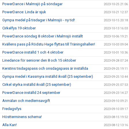
PowerDance i Malmsjö på söndagar
2023-10-25 21:06
PowerDance: Linda är sjuk
2023-10-21 12:37
Gympa medel på tisdagar i Malmsjö - ny tid!
2023-10-15 20:18
Cirkelfys 19 oktober
2023-10-13 16:03
PowerDance söndag 8 oktober i Malmsjö inställt
2023-10-06 19:21
Kvällens pass på Rödstu Hage flyttas till Träningshallen!
2023-10-03 09:04
PowerDance inställd 1 och 4 oktober
2023-10-01 10:36
Linedance för seniorer den 8 och 15 oktober
2023-09-28 07:24
Kerstins tisdagspass och onsdagspass är inställda
2023-09-25 19:11
Gympa medel i Kassmyra inställd ikväll (25 september)
2023-09-25 10:44
Cirkel styrka inställd ikväll (25 september)
2023-09-25 07:53
PowerDance inställd 24 september
2023-09-23 14:27
Anmälan och medlemsavgift
2023-09-10 09:21
Fredagsfys
2023-09-10 09:17
Höstterminens schema!
2023-08-15 19:52
Alla Kan!
2023-08-12 13:16