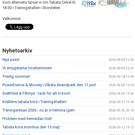
Som alternativ tipsar vi om Tabata Cirkel kl.
DOKUMENT
18:30 i Träningshallen i Storvreten.
TRÄNINGSRESA
Välkomna!
TRIVSELREGLER
KONTAKT
Nyhetsarkiv
VÅRA HALLAR
Nya pass!
2026-08-09 12:50
Vi smygstartar höstterminen!
PRISER
2026-08-09 12:41
Trevlig sommar!
2026-06-18 15:40
ANMÄLAN
PowerDance & Moowy i Vårsta strandpark den 11 juni!
2026-06-05 19:53
Svettfest & Filtmys - tack för att ni kom!
2026-06-05 19:46
Kvällens tabata körs i Träningshallen!
2026-05-27 15:40
Träningsresan 2026 - nu är vi hemma igen!
2026-05-26 20:18
Problem med hemsidan löst!
2026-05-15 16:00
Tabata körs inomhus den 13 maj!
2026-05-12 19:12