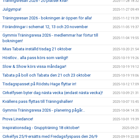
Träningsresan 2026 - 20 platser kvar!
2025-11-28 18:32
Julgympa!
2025-11-27 09:49
Träningsresan 2026 - bokningen är öppen för alla!
2025-11-12 19:39
Förändringar i schemat 12, 13 och 20 november
2025-11-05 19:37
Gymmix Träningsresa 2026 - medlemmar har förtur till
2025-11-04 19:55
bokningen!
Mias Tabata inställd tisdag 21 oktober
2025-10-20 21:54
Höstlov... alla pass körs som vanligt!
2025-10-19 19:26
Slow & Show körs vissa måndagar!
2025-10-19 19:12
Tabata på boll och Tabata den 21 och 23 oktober
2025-10-19 19:06
Tisdagspasset på Rödstu Hage flyttar in!
2025-10-12 17:09
Cirkelfysen byter dag nästa vecka (endast nästa vecka)!
2025-10-09 21:31
Kvällens pass flyttas till Träningshallen!
2025-10-07 15:45
Gymmix Träningsresa 2026 - planering pågår...
2025-10-04 14:35
Prova Linedance!
2025-10-01 19:39
Inspirationsdag - Gruppträning 18 oktober!
2025-09-21
Cirkelfys 25/9 ersätts med Fredagsfyspass den 26/9
2025-09-19 22:00