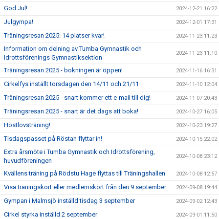
God Jul!
2024-12-21 16:22
Julgympa!
2024-12-01 17:31
Träningsresan 2025: 14 platser kvar!
2024-11-23 11:23
Information om delning av Tumba Gymnastik och
2024-11-23 11:10
Idrottsförenings Gymnastiksektion
Träningsresan 2025 - bokningen är öppen!
2024-11-16 16:31
Cirkelfys inställt torsdagen den 14/11 och 21/11
2024-11-10 12:04
Träningsresan 2025 - snart kommer ett e-mail till dig!
2024-11-07 20:43
Träningsresan 2025 - snart är det dags att boka!
2024-10-27 16:05
Höstlovsträning!
2024-10-23 19:27
Tisdagspasset på Röstan flyttar in!
2024-10-15 22:02
Extra årsmöte i Tumba Gymnastik och Idrottsförening,
2024-10-08 23:12
huvudföreningen
Kvällens träning på Rödstu Hage flyttas till Träningshallen
2024-10-08 12:57
Visa träningskort eller medlemskort från den 9 september
2024-09-08 19:44
Gympan i Malmsjö inställd tisdag 3 september
2024-09-02 12:43
Cirkel styrka inställd 2 september
2024-09-01 11:50