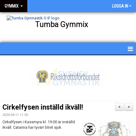
GYMMIX
LOGGA IN
Tumba Gymmix
HEM
NYHETER
KALENDER
SCHEMA
Cirkelfysen inställd ikväll!
<
>
BESKRIVNING AV PASSEN
2024-04-11 11:50
Cirkelfysen i Kassmyra kl. 19:00 är inställd
BILDGALLERI
ikväll. Catarina har tyvärr blivit sjuk.