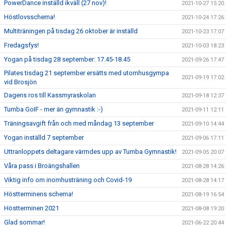
PowerDance inställd ikväll (27 nov)!
2021-10-27 15:20
Höstlovsschema!
2021-10-24 17:26
Multiträningen på tisdag 26 oktober är inställd
2021-10-23 17:07
Fredagsfys!
2021-10-03 18:23
Yogan på tisdag 28 september: 17.45-18.45
2021-09-26 17:47
Pilates tisdag 21 september ersätts med utomhusgympa
2021-09-19 17:02
vid Brosjön
Dagens ros till Kassmyraskolan
2021-09-18 12:37
Tumba GoIF - mer än gymnastik :-)
2021-09-11 12:11
Träningsavgift från och med måndag 13 september
2021-09-10 14:44
Yogan inställd 7 september
2021-09-06 17:11
Uttranloppets deltagare värmdes upp av Tumba Gymnastik!
2021-09-05 20:07
Våra pass i Broängshallen
2021-08-28 14:26
Viktig info om inomhusträning och Covid-19
2021-08-28 14:17
Höstterminens schema!
2021-08-19 16:54
Höstterminen 2021
2021-08-08 19:20
Glad sommar!
2021-06-22 20:44