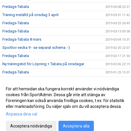
Fredags-Tabata
2019-04-08 22:27
Träning inställd på onsdag 3 april
2019-03-31 11:42
Fredags-Tabata
2019-03-25 20:49
Fredags-Tabata
2019-03-13 09:58
Fredags-Tabata 8 mars
2019-03-04 10:31
Sportlov vecka 9 - se separat schema :-)
2019-02-20 22:07
Fredags-Tabata
2019-02-17 21:50
Ny träningstid för Löpning + Tabata på onsdagar
2019-02-06 22:19
Fredags-Tabata
2019-01-25 15:01
Vårterminen börjar nu!
2019-01-13 17:51
Ny rutin för köp av termins- / träningskort
För att hemsidan ska fungera korrekt använder vi nödvändiga
2018-12-22 16:09
cookies från SportAdmin. Dessa går inte att stänga av.
Vårterminen börjar 14 januari
2018-12-22 16:06
Föreningen kan också använda frivilliga cookies, t.ex. för statistik
eller marknadsföring. Du väljer själv om du vill acceptera dessa.
Anpassa dina val
Cookie-inställningar
Gå till Webbversion
Acceptera nödvändiga
Acceptera alla