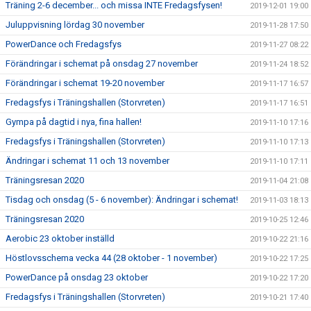
Träning 2-6 december... och missa INTE Fredagsfysen!
2019-12-01 19:00
Juluppvisning lördag 30 november
2019-11-28 17:50
PowerDance och Fredagsfys
2019-11-27 08:22
Förändringar i schemat på onsdag 27 november
2019-11-24 18:52
Förändringar i schemat 19-20 november
2019-11-17 16:57
Fredagsfys i Träningshallen (Storvreten)
2019-11-17 16:51
Gympa på dagtid i nya, fina hallen!
2019-11-10 17:16
Fredagsfys i Träningshallen (Storvreten)
2019-11-10 17:13
Ändringar i schemat 11 och 13 november
2019-11-10 17:11
Träningsresan 2020
2019-11-04 21:08
Tisdag och onsdag (5 - 6 november): Ändringar i schemat!
2019-11-03 18:13
Träningsresan 2020
2019-10-25 12:46
Aerobic 23 oktober inställd
2019-10-22 21:16
Höstlovsschema vecka 44 (28 oktober - 1 november)
2019-10-22 17:25
PowerDance på onsdag 23 oktober
2019-10-22 17:20
Fredagsfys i Träningshallen (Storvreten)
2019-10-21 17:40