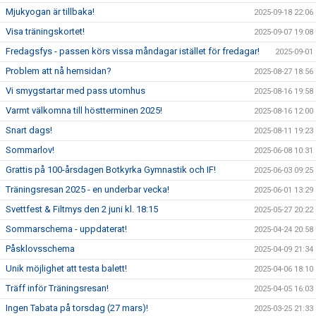
Mjukyogan är tillbaka!
2025-09-18 22:06
Visa träningskortet!
2025-09-07 19:08
Fredagsfys - passen körs vissa måndagar istället för fredagar!
2025-09-01
Problem att nå hemsidan?
2025-08-27 18:56
Vi smygstartar med pass utomhus
2025-08-16 19:58
Varmt välkomna till höstterminen 2025!
2025-08-16 12:00
Snart dags!
2025-08-11 19:23
Sommarlov!
2025-06-08 10:31
Grattis på 100-årsdagen Botkyrka Gymnastik och IF!
2025-06-03 09:25
Träningsresan 2025 - en underbar vecka!
2025-06-01 13:29
Svettfest & Filtmys den 2 juni kl. 18:15
2025-05-27 20:22
Sommarschema - uppdaterat!
2025-04-24 20:58
Påsklovsschema
2025-04-09 21:34
Unik möjlighet att testa balett!
2025-04-06 18:10
Träff inför Träningsresan!
2025-04-05 16:03
Ingen Tabata på torsdag (27 mars)!
2025-03-25 21:33