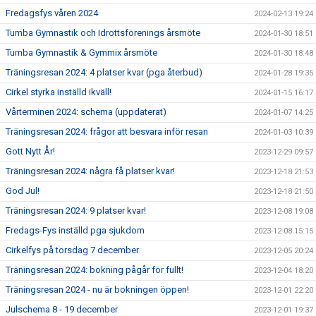
Fredagsfys våren 2024
2024-02-13 19:24
Tumba Gymnastik och Idrottsförenings årsmöte
2024-01-30 18:51
Tumba Gymnastik & Gymmix årsmöte
2024-01-30 18:48
Träningsresan 2024: 4 platser kvar (pga återbud)
2024-01-28 19:35
Cirkel styrka inställd ikväll!
2024-01-15 16:17
Vårterminen 2024: schema (uppdaterat)
2024-01-07 14:25
Träningsresan 2024: frågor att besvara inför resan
2024-01-03 10:39
Gott Nytt År!
2023-12-29 09:57
Träningsresan 2024: några få platser kvar!
2023-12-18 21:53
God Jul!
2023-12-18 21:50
Träningsresan 2024: 9 platser kvar!
2023-12-08 19:08
Fredags-Fys inställd pga sjukdom
2023-12-08 15:15
Cirkelfys på torsdag 7 december
2023-12-05 20:24
Träningsresan 2024: bokning pågår för fullt!
2023-12-04 18:20
Träningsresan 2024 - nu är bokningen öppen!
2023-12-01 22:20
Julschema 8 - 19 december
2023-12-01 19:37