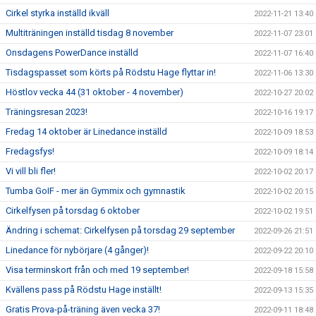
Cirkel styrka inställd ikväll
2022-11-21 13:40
Multiträningen inställd tisdag 8 november
2022-11-07 23:01
Onsdagens PowerDance inställd
2022-11-07 16:40
Tisdagspasset som körts på Rödstu Hage flyttar in!
2022-11-06 13:30
Höstlov vecka 44 (31 oktober - 4 november)
2022-10-27 20:02
Träningsresan 2023!
2022-10-16 19:17
Fredag 14 oktober är Linedance inställd
2022-10-09 18:53
Fredagsfys!
2022-10-09 18:14
Vi vill bli fler!
2022-10-02 20:17
Tumba GoIF - mer än Gymmix och gymnastik
2022-10-02 20:15
Cirkelfysen på torsdag 6 oktober
2022-10-02 19:51
Ändring i schemat: Cirkelfysen på torsdag 29 september
2022-09-26 21:51
Linedance för nybörjare (4 gånger)!
2022-09-22 20:10
Visa terminskort från och med 19 september!
2022-09-18 15:58
Kvällens pass på Rödstu Hage inställt!
2022-09-13 15:35
Gratis Prova-på-träning även vecka 37!
2022-09-11 18:48