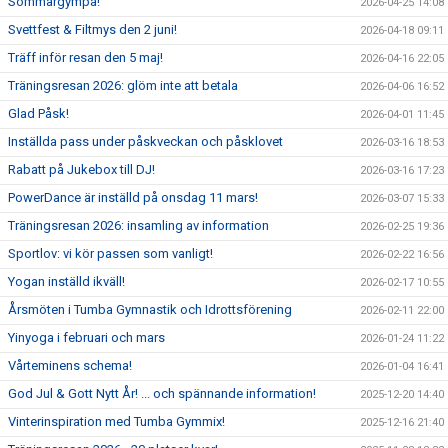
Sommargympa!
2026-04-25 14:08
Svettfest & Filtmys den 2 juni!
2026-04-18 09:11
Träff inför resan den 5 maj!
2026-04-16 22:05
Träningsresan 2026: glöm inte att betala
2026-04-06 16:52
Glad Påsk!
2026-04-01 11:45
Inställda pass under påskveckan och påsklovet
2026-03-16 18:53
Rabatt på Jukebox till DJ!
2026-03-16 17:23
PowerDance är inställd på onsdag 11 mars!
2026-03-07 15:33
Träningsresan 2026: insamling av information
2026-02-25 19:36
Sportlov: vi kör passen som vanligt!
2026-02-22 16:56
Yogan inställd ikväll!
2026-02-17 10:55
Årsmöten i Tumba Gymnastik och Idrottsförening
2026-02-11 22:00
Yinyoga i februari och mars
2026-01-24 11:22
Vårteminens schema!
2026-01-04 16:41
God Jul & Gott Nytt År! ... och spännande information!
2025-12-20 14:40
Vinterinspiration med Tumba Gymmix!
2025-12-16 21:40