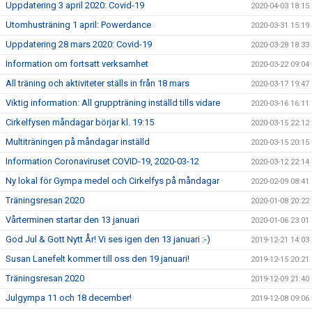
Uppdatering 3 april 2020: Covid-19
2020-04-03 18:15
Utomhusträning 1 april: Powerdance
2020-03-31 15:19
Uppdatering 28 mars 2020: Covid-19
2020-03-28 18:33
Information om fortsatt verksamhet
2020-03-22 09:04
All träning och aktiviteter ställs in från 18 mars
2020-03-17 19:47
Viktig information: All gruppträning inställd tills vidare
2020-03-16 16:11
Cirkelfysen måndagar börjar kl. 19:15
2020-03-15 22:12
Multiträningen på måndagar inställd
2020-03-15 20:15
Information Coronaviruset COVID-19, 2020-03-12
2020-03-12 22:14
Ny lokal för Gympa medel och Cirkelfys på måndagar
2020-02-09 08:41
Träningsresan 2020
2020-01-08 20:22
Vårterminen startar den 13 januari
2020-01-06 23:01
God Jul & Gott Nytt År! Vi ses igen den 13 januari :-)
2019-12-21 14:03
Susan Lanefelt kommer till oss den 19 januari!
2019-12-15 20:21
Träningsresan 2020
2019-12-09 21:40
Julgympa 11 och 18 december!
2019-12-08 09:06