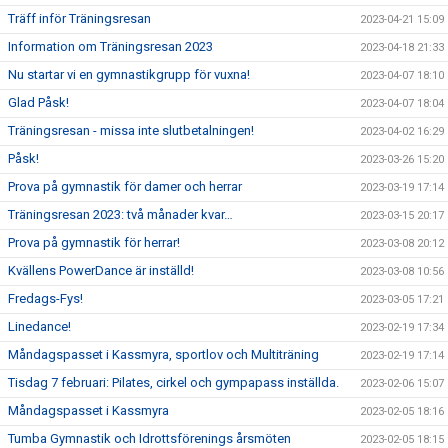
Träff inför Träningsresan
2023-04-21 15:09
Information om Träningsresan 2023
2023-04-18 21:33
Nu startar vi en gymnastikgrupp för vuxna!
2023-04-07 18:10
Glad Påsk!
2023-04-07 18:04
Träningsresan - missa inte slutbetalningen!
2023-04-02 16:29
Påsk!
2023-03-26 15:20
Prova på gymnastik för damer och herrar
2023-03-19 17:14
Träningsresan 2023: två månader kvar…
2023-03-15 20:17
Prova på gymnastik för herrar!
2023-03-08 20:12
Kvällens PowerDance är inställd!
2023-03-08 10:56
Fredags-Fys!
2023-03-05 17:21
Linedance!
2023-02-19 17:34
Måndagspasset i Kassmyra, sportlov och Multiträning
2023-02-19 17:14
Tisdag 7 februari: Pilates, cirkel och gympapass inställda.
2023-02-06 15:07
Måndagspasset i Kassmyra
2023-02-05 18:16
Tumba Gymnastik och Idrottsförenings årsmöten
2023-02-05 18:15