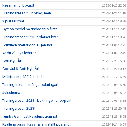
Resan är fullbokad!
2023-01-23 22:06
Träningsresan fullbokad, men...
2023-01-21 11:18
3 platser kvar...
2023-01-15 18:28
Gympa medel på tisdagar i Vårsta
2023-01-15 17:42
Träningsresan 2023: 7 platser kvar!
2023-01-11 18:26
Terminen startar den 16 januari!
2023-01-08 17:25
Är du vår nya ledare?
2023-01-02 12:49
Gott Nytt År!
2022-12-29 15:36
God Jul & Gott Nytt År!
2022-12-20 20:17
Multiträning 13/12 inställd
2022-12-12 16:49
Träningsresan - många bokningar!
2022-12-09 13:50
Julschema
2022-12-04 15:22
Träningsresan 2023 - bokningen är öppen!
2022-12-03 16:58
Träningsresan 2023!
2022-11-29 20:48
Tumba Gymnastiks juluppvisning!
2022-11-23 18:08
Kvällens pass i Kassmyra inställt pga snö!
2022-11-21 16:59