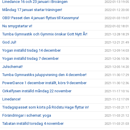
Linedance 16 och 23 januari i Broängen
2022-01-13 19:05
Måndag 17 januari startar träningen!
2022-01-12 20:00
OBS! Passet den 4 januari flyttas till Kassmyra!
2022-01-03 19:07
Nu smygstartar vi!
2022-01-02 18:01
Tumba Gymnastik och Gymmix önskar Gott Nytt År!
2021-12-28 18:29
God Jul!
2021-12-21 21:49
Yogan inställd tisdag 14 december
2021-12-09 14:03
Yogan inställd tisdag 7 december
2021-12-06 10:36
Julschemat!
2021-12-05 14:20
Tumba Gymnastiks juluppvisning den 4 december!
2021-11-30 17:29
PowerDance 1 december inställt, körs 9 december
2021-11-30 12:36
Cirkelfysen inställd måndag 22 november
2021-11-17 10:16
Linedance!
2021-11-12 17:09
Tisdagspasset som körts på Rödstu Hage flyttar in!
2021-11-03 21:17
Förändringar i schemat: yoga
2021-11-03 21:12
Tabatan inställd torsdag 4 november
2021-11-03 21:03