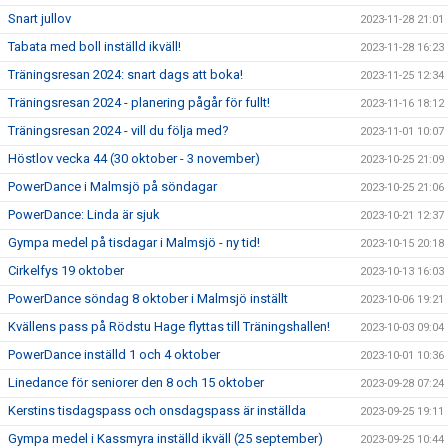
Snart jullov
2023-11-28 21:01
Tabata med boll inställd ikväll!
2023-11-28 16:23
Träningsresan 2024: snart dags att boka!
2023-11-25 12:34
Träningsresan 2024 - planering pågår för fullt!
2023-11-16 18:12
Träningsresan 2024 - vill du följa med?
2023-11-01 10:07
Höstlov vecka 44 (30 oktober - 3 november)
2023-10-25 21:09
PowerDance i Malmsjö på söndagar
2023-10-25 21:06
PowerDance: Linda är sjuk
2023-10-21 12:37
Gympa medel på tisdagar i Malmsjö - ny tid!
2023-10-15 20:18
Cirkelfys 19 oktober
2023-10-13 16:03
PowerDance söndag 8 oktober i Malmsjö inställt
2023-10-06 19:21
Kvällens pass på Rödstu Hage flyttas till Träningshallen!
2023-10-03 09:04
PowerDance inställd 1 och 4 oktober
2023-10-01 10:36
Linedance för seniorer den 8 och 15 oktober
2023-09-28 07:24
Kerstins tisdagspass och onsdagspass är inställda
2023-09-25 19:11
Gympa medel i Kassmyra inställd ikväll (25 september)
2023-09-25 10:44