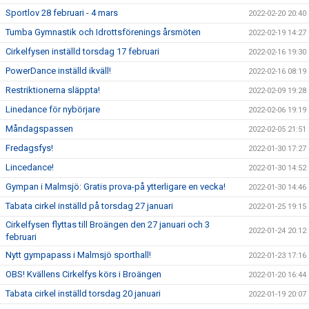
Sportlov 28 februari - 4 mars
2022-02-20 20:40
Tumba Gymnastik och Idrottsförenings årsmöten
2022-02-19 14:27
Cirkelfysen inställd torsdag 17 februari
2022-02-16 19:30
PowerDance inställd ikväll!
2022-02-16 08:19
Restriktionerna släppta!
2022-02-09 19:28
Linedance för nybörjare
2022-02-06 19:19
Måndagspassen
2022-02-05 21:51
Fredagsfys!
2022-01-30 17:27
Lincedance!
2022-01-30 14:52
Gympan i Malmsjö: Gratis prova-på ytterligare en vecka!
2022-01-30 14:46
Tabata cirkel inställd på torsdag 27 januari
2022-01-25 19:15
Cirkelfysen flyttas till Broängen den 27 januari och 3
2022-01-24 20:12
februari
Nytt gympapass i Malmsjö sporthall!
2022-01-23 17:16
OBS! Kvällens Cirkelfys körs i Broängen
2022-01-20 16:44
Tabata cirkel inställd torsdag 20 januari
2022-01-19 20:07