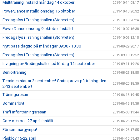
Multiträning inställd måndag 14 oktober
2019-10-14 08:17
PowerDance inställd onsdag 16 oktober
2019-10-13 20:32
Fredagsfys i Träningshallen (Storvreten)
2019-10-13 20:24
PowerDance onsdag 9 oktober inställd
2019-10-07 16:38
Fredagsfys i Träningshallen (Storvreten)
2019-10-06 12:15
Nytt pass dagtid på måndagar 09:30 - 10.30
2019-09-29 20:17
Fredagsfys i Träningshallen (Storvreten)
2019-09-19 12:52
Invigning av Broängshallen på lördag 14 september
2019-09-11 19:26
Seniorträning
2019-08-23 18:55
Terminen startar 2 september! Gratis prova-på-träning den
2019-08-20 18:30
2-13 september!
Träningsresan
2019-06-16 19:45
Sommarlov!
2019-06-16 19:38
Träff inför träningsresan
2019-05-08 11:44
Core och boll 27 april inställt
2019-04-26 17:55
Försommargympa!
2019-04-26 17:55
Påsklov 15-22 april
2019-04-10 09:43