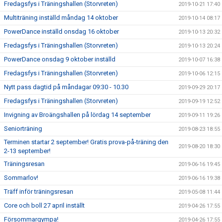
Fredagsfys i Träningshallen (Storvreten)
2019-10-21 17:40
Multiträning inställd måndag 14 oktober
2019-10-14 08:17
PowerDance inställd onsdag 16 oktober
2019-10-13 20:32
Fredagsfys i Träningshallen (Storvreten)
2019-10-13 20:24
PowerDance onsdag 9 oktober inställd
2019-10-07 16:38
Fredagsfys i Träningshallen (Storvreten)
2019-10-06 12:15
Nytt pass dagtid på måndagar 09:30 - 10.30
2019-09-29 20:17
Fredagsfys i Träningshallen (Storvreten)
2019-09-19 12:52
Invigning av Broängshallen på lördag 14 september
2019-09-11 19:26
Seniorträning
2019-08-23 18:55
Terminen startar 2 september! Gratis prova-på-träning den
2019-08-20 18:30
2-13 september!
Träningsresan
2019-06-16 19:45
Sommarlov!
2019-06-16 19:38
Träff inför träningsresan
2019-05-08 11:44
Core och boll 27 april inställt
2019-04-26 17:55
Försommargympa!
2019-04-26 17:55