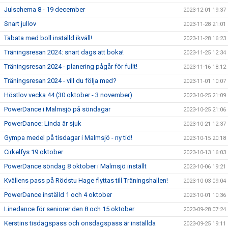
Julschema 8 - 19 december
2023-12-01 19:37
Snart jullov
2023-11-28 21:01
Tabata med boll inställd ikväll!
2023-11-28 16:23
Träningsresan 2024: snart dags att boka!
2023-11-25 12:34
Träningsresan 2024 - planering pågår för fullt!
2023-11-16 18:12
Träningsresan 2024 - vill du följa med?
2023-11-01 10:07
Höstlov vecka 44 (30 oktober - 3 november)
2023-10-25 21:09
PowerDance i Malmsjö på söndagar
2023-10-25 21:06
PowerDance: Linda är sjuk
2023-10-21 12:37
Gympa medel på tisdagar i Malmsjö - ny tid!
2023-10-15 20:18
Cirkelfys 19 oktober
2023-10-13 16:03
PowerDance söndag 8 oktober i Malmsjö inställt
2023-10-06 19:21
Kvällens pass på Rödstu Hage flyttas till Träningshallen!
2023-10-03 09:04
PowerDance inställd 1 och 4 oktober
2023-10-01 10:36
Linedance för seniorer den 8 och 15 oktober
2023-09-28 07:24
Kerstins tisdagspass och onsdagspass är inställda
2023-09-25 19:11