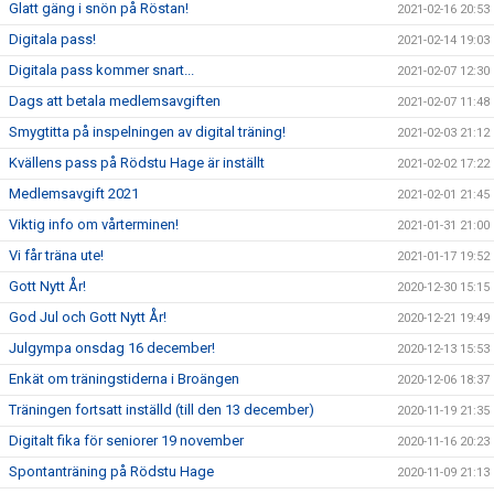
Glatt gäng i snön på Röstan!
2021-02-16 20:53
Digitala pass!
2021-02-14 19:03
Digitala pass kommer snart...
2021-02-07 12:30
Dags att betala medlemsavgiften
2021-02-07 11:48
Smygtitta på inspelningen av digital träning!
2021-02-03 21:12
Kvällens pass på Rödstu Hage är inställt
2021-02-02 17:22
Medlemsavgift 2021
2021-02-01 21:45
Viktig info om vårterminen!
2021-01-31 21:00
Vi får träna ute!
2021-01-17 19:52
Gott Nytt År!
2020-12-30 15:15
God Jul och Gott Nytt År!
2020-12-21 19:49
Julgympa onsdag 16 december!
2020-12-13 15:53
Enkät om träningstiderna i Broängen
2020-12-06 18:37
Träningen fortsatt inställd (till den 13 december)
2020-11-19 21:35
Digitalt fika för seniorer 19 november
2020-11-16 20:23
Spontanträning på Rödstu Hage
2020-11-09 21:13