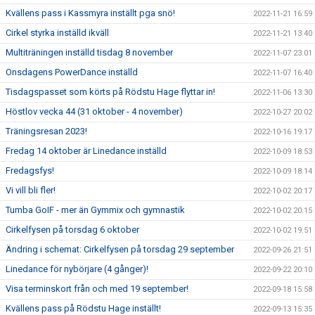
Kvällens pass i Kassmyra inställt pga snö!
2022-11-21 16:59
Cirkel styrka inställd ikväll
2022-11-21 13:40
Multiträningen inställd tisdag 8 november
2022-11-07 23:01
Onsdagens PowerDance inställd
2022-11-07 16:40
Tisdagspasset som körts på Rödstu Hage flyttar in!
2022-11-06 13:30
Höstlov vecka 44 (31 oktober - 4 november)
2022-10-27 20:02
Träningsresan 2023!
2022-10-16 19:17
Fredag 14 oktober är Linedance inställd
2022-10-09 18:53
Fredagsfys!
2022-10-09 18:14
Vi vill bli fler!
2022-10-02 20:17
Tumba GoIF - mer än Gymmix och gymnastik
2022-10-02 20:15
Cirkelfysen på torsdag 6 oktober
2022-10-02 19:51
Ändring i schemat: Cirkelfysen på torsdag 29 september
2022-09-26 21:51
Linedance för nybörjare (4 gånger)!
2022-09-22 20:10
Visa terminskort från och med 19 september!
2022-09-18 15:58
Kvällens pass på Rödstu Hage inställt!
2022-09-13 15:35