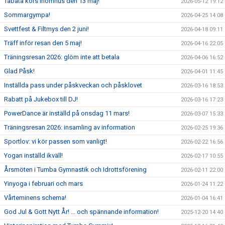
Tabata körs inomhus den 13 maj!
2026-05-12 19:12
Sommargympa!
2026-04-25 14:08
Svettfest & Filtmys den 2 juni!
2026-04-18 09:11
Träff inför resan den 5 maj!
2026-04-16 22:05
Träningsresan 2026: glöm inte att betala
2026-04-06 16:52
Glad Påsk!
2026-04-01 11:45
Inställda pass under påskveckan och påsklovet
2026-03-16 18:53
Rabatt på Jukebox till DJ!
2026-03-16 17:23
PowerDance är inställd på onsdag 11 mars!
2026-03-07 15:33
Träningsresan 2026: insamling av information
2026-02-25 19:36
Sportlov: vi kör passen som vanligt!
2026-02-22 16:56
Yogan inställd ikväll!
2026-02-17 10:55
Årsmöten i Tumba Gymnastik och Idrottsförening
2026-02-11 22:00
Yinyoga i februari och mars
2026-01-24 11:22
Vårteminens schema!
2026-01-04 16:41
God Jul & Gott Nytt År! ... och spännande information!
2025-12-20 14:40