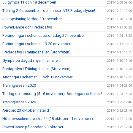
Julgympa 11 och 18 december!
2019-12-08 09:06
Träning 2-6 december... och missa INTE Fredagsfysen!
2019-12-01 19:00
Juluppvisning lördag 30 november
2019-11-28 17:50
PowerDance och Fredagsfys
2019-11-27 08:22
Förändringar i schemat på onsdag 27 november
2019-11-24 18:52
Förändringar i schemat 19-20 november
2019-11-17 16:57
Fredagsfys i Träningshallen (Storvreten)
2019-11-17 16:51
Gympa på dagtid i nya, fina hallen!
2019-11-10 17:16
Fredagsfys i Träningshallen (Storvreten)
2019-11-10 17:13
Ändringar i schemat 11 och 13 november
2019-11-10 17:11
Träningsresan 2020
2019-11-04 21:08
Tisdag och onsdag (5 - 6 november): Ändringar i schemat!
2019-11-03 18:13
Träningsresan 2020
2019-10-25 12:46
Aerobic 23 oktober inställd
2019-10-22 21:16
Höstlovsschema vecka 44 (28 oktober - 1 november)
2019-10-22 17:25
PowerDance på onsdag 23 oktober
2019-10-22 17:20