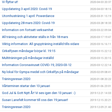
Vi flyttar ut!
2020-04-03 20:37
Uppdatering 3 april 2020: Covid-19
2020-04-03 18:15
Utomhusträning 1 april: Powerdance
2020-03-31 15:19
Uppdatering 28 mars 2020: Covid-19
2020-03-28 18:33
Information om fortsatt verksamhet
2020-03-22 09:04
All träning och aktiviteter ställs in från 18 mars
2020-03-17 19:47
Viktig information: All gruppträning inställd tills vidare
2020-03-16 16:11
Cirkelfysen måndagar börjar kl. 19:15
2020-03-15 22:12
Multiträningen på måndagar inställd
2020-03-15 20:15
Information Coronaviruset COVID-19, 2020-03-12
2020-03-12 22:14
Ny lokal för Gympa medel och Cirkelfys på måndagar
2020-02-09 08:41
Träningsresan 2020
2020-01-08 20:22
Vårterminen startar den 13 januari
2020-01-06 23:01
God Jul & Gott Nytt År! Vi ses igen den 13 januari :-)
2019-12-21 14:03
Susan Lanefelt kommer till oss den 19 januari!
2019-12-15 20:21
Träningsresan 2020
2019-12-09 21:40