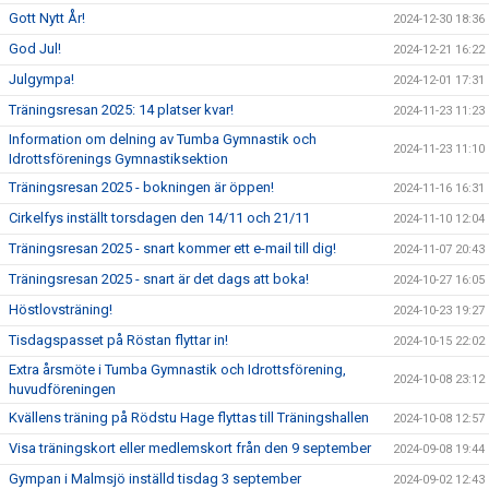
Gott Nytt År!
2024-12-30 18:36
God Jul!
2024-12-21 16:22
Julgympa!
2024-12-01 17:31
Träningsresan 2025: 14 platser kvar!
2024-11-23 11:23
Information om delning av Tumba Gymnastik och
2024-11-23 11:10
Idrottsförenings Gymnastiksektion
Träningsresan 2025 - bokningen är öppen!
2024-11-16 16:31
Cirkelfys inställt torsdagen den 14/11 och 21/11
2024-11-10 12:04
Träningsresan 2025 - snart kommer ett e-mail till dig!
2024-11-07 20:43
Träningsresan 2025 - snart är det dags att boka!
2024-10-27 16:05
Höstlovsträning!
2024-10-23 19:27
Tisdagspasset på Röstan flyttar in!
2024-10-15 22:02
Extra årsmöte i Tumba Gymnastik och Idrottsförening,
2024-10-08 23:12
huvudföreningen
Kvällens träning på Rödstu Hage flyttas till Träningshallen
2024-10-08 12:57
Visa träningskort eller medlemskort från den 9 september
2024-09-08 19:44
Gympan i Malmsjö inställd tisdag 3 september
2024-09-02 12:43