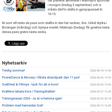
har planerat aktiviteter i Malmsjös sporthall
DOKUMENT
i morgon (tisdag 3 september) och vi
måste därför ställa in gympapasset kl.
TRÄNINGSRESA
16:15.
Ni som vill testa de pass som ställts in den här veckan, dvs. Cirkel styrka i
TRIVSELREGLER
Broängen (måndag) och Gympa medel i Malmsjö (tisdag) får givetvis testa
dessa pass gratis nästa vecka.
KONTAKT
VÅRA HALLAR
PRISER
Nyhetsarkiv
ANMÄLAN
Trevlig sommar!
2026-06-18 15:40
PowerDance & Moowy i Vårsta strandpark den 11 juni!
2026-06-05 19:53
Svettfest & Filtmys - tack för att ni kom!
2026-06-05 19:46
Kvällens tabata körs i Träningshallen!
2026-05-27 15:40
Träningsresan 2026 - nu är vi hemma igen!
2026-05-26 20:18
Problem med hemsidan löst!
2026-05-15 16:00