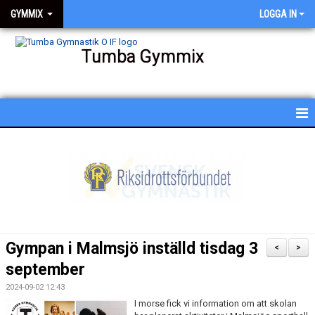
GYMMIX
LOGGA IN
Tumba Gymmix
HEM
NYHETER
KALENDER
SCHEMA
Gympan i Malmsjö inställd tisdag 3
<
>
BESKRIVNING AV PASSEN
september
2024-09-02 12:43
BILDGALLERI
I morse fick vi information om att skolan