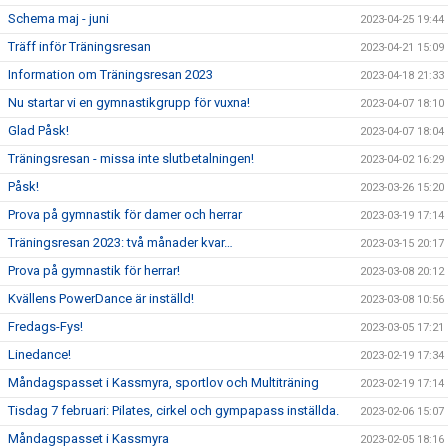
Schema maj - juni
2023-04-25 19:44
Träff inför Träningsresan
2023-04-21 15:09
Information om Träningsresan 2023
2023-04-18 21:33
Nu startar vi en gymnastikgrupp för vuxna!
2023-04-07 18:10
Glad Påsk!
2023-04-07 18:04
Träningsresan - missa inte slutbetalningen!
2023-04-02 16:29
Påsk!
2023-03-26 15:20
Prova på gymnastik för damer och herrar
2023-03-19 17:14
Träningsresan 2023: två månader kvar…
2023-03-15 20:17
Prova på gymnastik för herrar!
2023-03-08 20:12
Kvällens PowerDance är inställd!
2023-03-08 10:56
Fredags-Fys!
2023-03-05 17:21
Linedance!
2023-02-19 17:34
Måndagspasset i Kassmyra, sportlov och Multiträning
2023-02-19 17:14
Tisdag 7 februari: Pilates, cirkel och gympapass inställda.
2023-02-06 15:07
Måndagspasset i Kassmyra
2023-02-05 18:16