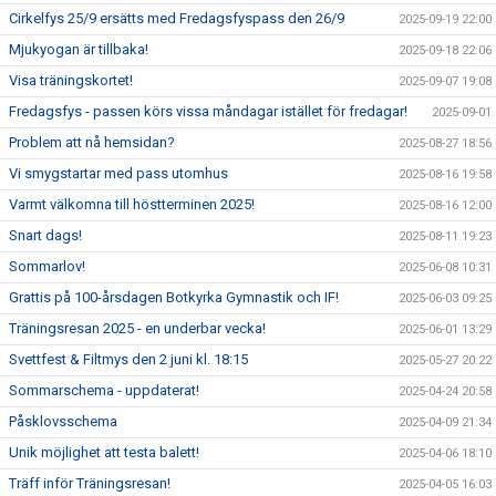
Cirkelfys 25/9 ersätts med Fredagsfyspass den 26/9
2025-09-19 22:00
Mjukyogan är tillbaka!
2025-09-18 22:06
Visa träningskortet!
2025-09-07 19:08
Fredagsfys - passen körs vissa måndagar istället för fredagar!
2025-09-01
Problem att nå hemsidan?
2025-08-27 18:56
Vi smygstartar med pass utomhus
2025-08-16 19:58
Varmt välkomna till höstterminen 2025!
2025-08-16 12:00
Snart dags!
2025-08-11 19:23
Sommarlov!
2025-06-08 10:31
Grattis på 100-årsdagen Botkyrka Gymnastik och IF!
2025-06-03 09:25
Träningsresan 2025 - en underbar vecka!
2025-06-01 13:29
Svettfest & Filtmys den 2 juni kl. 18:15
2025-05-27 20:22
Sommarschema - uppdaterat!
2025-04-24 20:58
Påsklovsschema
2025-04-09 21:34
Unik möjlighet att testa balett!
2025-04-06 18:10
Träff inför Träningsresan!
2025-04-05 16:03