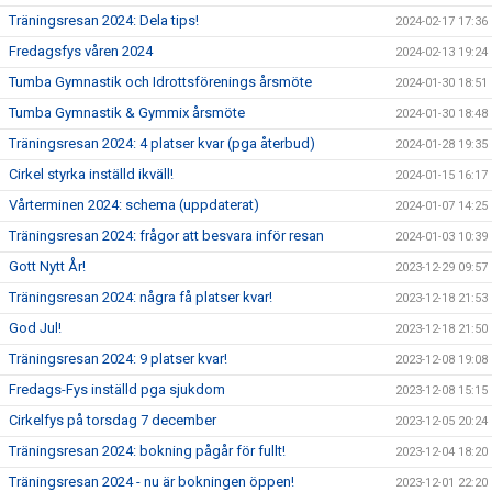
Träningsresan 2024: Dela tips!
2024-02-17 17:36
Fredagsfys våren 2024
2024-02-13 19:24
Tumba Gymnastik och Idrottsförenings årsmöte
2024-01-30 18:51
Tumba Gymnastik & Gymmix årsmöte
2024-01-30 18:48
Träningsresan 2024: 4 platser kvar (pga återbud)
2024-01-28 19:35
Cirkel styrka inställd ikväll!
2024-01-15 16:17
Vårterminen 2024: schema (uppdaterat)
2024-01-07 14:25
Träningsresan 2024: frågor att besvara inför resan
2024-01-03 10:39
Gott Nytt År!
2023-12-29 09:57
Träningsresan 2024: några få platser kvar!
2023-12-18 21:53
God Jul!
2023-12-18 21:50
Träningsresan 2024: 9 platser kvar!
2023-12-08 19:08
Fredags-Fys inställd pga sjukdom
2023-12-08 15:15
Cirkelfys på torsdag 7 december
2023-12-05 20:24
Träningsresan 2024: bokning pågår för fullt!
2023-12-04 18:20
Träningsresan 2024 - nu är bokningen öppen!
2023-12-01 22:20