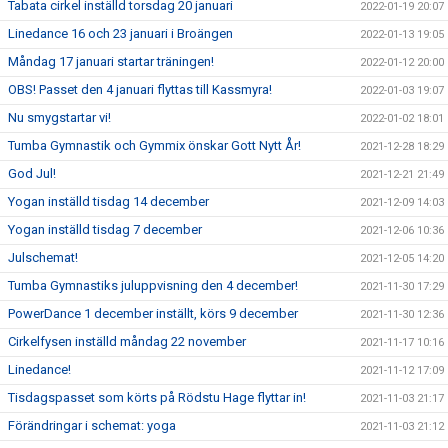
Tabata cirkel inställd torsdag 20 januari
2022-01-19 20:07
Linedance 16 och 23 januari i Broängen
2022-01-13 19:05
Måndag 17 januari startar träningen!
2022-01-12 20:00
OBS! Passet den 4 januari flyttas till Kassmyra!
2022-01-03 19:07
Nu smygstartar vi!
2022-01-02 18:01
Tumba Gymnastik och Gymmix önskar Gott Nytt År!
2021-12-28 18:29
God Jul!
2021-12-21 21:49
Yogan inställd tisdag 14 december
2021-12-09 14:03
Yogan inställd tisdag 7 december
2021-12-06 10:36
Julschemat!
2021-12-05 14:20
Tumba Gymnastiks juluppvisning den 4 december!
2021-11-30 17:29
PowerDance 1 december inställt, körs 9 december
2021-11-30 12:36
Cirkelfysen inställd måndag 22 november
2021-11-17 10:16
Linedance!
2021-11-12 17:09
Tisdagspasset som körts på Rödstu Hage flyttar in!
2021-11-03 21:17
Förändringar i schemat: yoga
2021-11-03 21:12