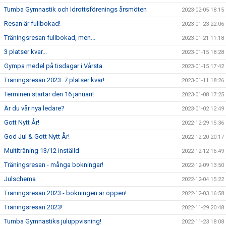
Tumba Gymnastik och Idrottsförenings årsmöten
2023-02-05 18:15
Resan är fullbokad!
2023-01-23 22:06
Träningsresan fullbokad, men...
2023-01-21 11:18
3 platser kvar...
2023-01-15 18:28
Gympa medel på tisdagar i Vårsta
2023-01-15 17:42
Träningsresan 2023: 7 platser kvar!
2023-01-11 18:26
Terminen startar den 16 januari!
2023-01-08 17:25
Är du vår nya ledare?
2023-01-02 12:49
Gott Nytt År!
2022-12-29 15:36
God Jul & Gott Nytt År!
2022-12-20 20:17
Multiträning 13/12 inställd
2022-12-12 16:49
Träningsresan - många bokningar!
2022-12-09 13:50
Julschema
2022-12-04 15:22
Träningsresan 2023 - bokningen är öppen!
2022-12-03 16:58
Träningsresan 2023!
2022-11-29 20:48
Tumba Gymnastiks juluppvisning!
2022-11-23 18:08