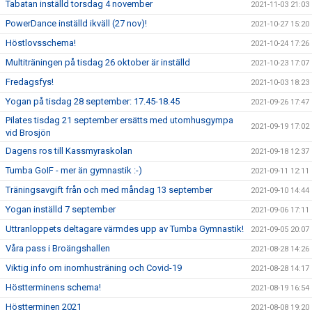
Tabatan inställd torsdag 4 november
2021-11-03 21:03
PowerDance inställd ikväll (27 nov)!
2021-10-27 15:20
Höstlovsschema!
2021-10-24 17:26
Multiträningen på tisdag 26 oktober är inställd
2021-10-23 17:07
Fredagsfys!
2021-10-03 18:23
Yogan på tisdag 28 september: 17.45-18.45
2021-09-26 17:47
Pilates tisdag 21 september ersätts med utomhusgympa
2021-09-19 17:02
vid Brosjön
Dagens ros till Kassmyraskolan
2021-09-18 12:37
Tumba GoIF - mer än gymnastik :-)
2021-09-11 12:11
Träningsavgift från och med måndag 13 september
2021-09-10 14:44
Yogan inställd 7 september
2021-09-06 17:11
Uttranloppets deltagare värmdes upp av Tumba Gymnastik!
2021-09-05 20:07
Våra pass i Broängshallen
2021-08-28 14:26
Viktig info om inomhusträning och Covid-19
2021-08-28 14:17
Höstterminens schema!
2021-08-19 16:54
Höstterminen 2021
2021-08-08 19:20