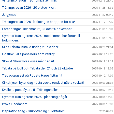
Vinterinspiration med Tumba Gymmix!
2025-12-16 21:40
Träningsresan 2026 - 20 platser kvar!
2025-11-28 18:32
Julgympa!
2025-11-27 09:49
Träningsresan 2026 - bokningen är öppen för alla!
2025-11-12 19:39
Förändringar i schemat 12, 13 och 20 november
2025-11-05 19:37
Gymmix Träningsresa 2026 - medlemmar har förtur till
2025-11-04 19:55
bokningen!
Mias Tabata inställd tisdag 21 oktober
2025-10-20 21:54
Höstlov... alla pass körs som vanligt!
2025-10-19 19:26
Slow & Show körs vissa måndagar!
2025-10-19 19:12
Tabata på boll och Tabata den 21 och 23 oktober
2025-10-19 19:06
Tisdagspasset på Rödstu Hage flyttar in!
2025-10-12 17:09
Cirkelfysen byter dag nästa vecka (endast nästa vecka)!
2025-10-09 21:31
Kvällens pass flyttas till Träningshallen!
2025-10-07 15:45
Gymmix Träningsresa 2026 - planering pågår...
2025-10-04 14:35
Prova Linedance!
2025-10-01 19:39
Inspirationsdag - Gruppträning 18 oktober!
2025-09-21