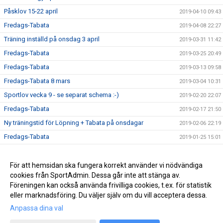
Påsklov 15-22 april
2019-04-10 09:43
Fredags-Tabata
2019-04-08 22:27
Träning inställd på onsdag 3 april
2019-03-31 11:42
Fredags-Tabata
2019-03-25 20:49
Fredags-Tabata
2019-03-13 09:58
Fredags-Tabata 8 mars
2019-03-04 10:31
Sportlov vecka 9 - se separat schema :-)
2019-02-20 22:07
Fredags-Tabata
2019-02-17 21:50
Ny träningstid för Löpning + Tabata på onsdagar
2019-02-06 22:19
Fredags-Tabata
2019-01-25 15:01
Vårterminen börjar nu!
2019-01-13 17:51
Ny rutin för köp av termins- / träningskort
För att hemsidan ska fungera korrekt använder vi nödvändiga
2018-12-22 16:09
cookies från SportAdmin. Dessa går inte att stänga av.
Vårterminen börjar 14 januari
2018-12-22 16:06
Föreningen kan också använda frivilliga cookies, t.ex. för statistik
eller marknadsföring. Du väljer själv om du vill acceptera dessa.
Anpassa dina val
Cookie-inställningar
Gå till Webbversion