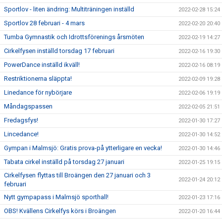
Sportlov - liten ändring: Multiträningen inställd
2022-02-28 15:24
Sportlov 28 februari - 4 mars
2022-02-20 20:40
Tumba Gymnastik och Idrottsförenings årsmöten
2022-02-19 14:27
Cirkelfysen inställd torsdag 17 februari
2022-02-16 19:30
PowerDance inställd ikväll!
2022-02-16 08:19
Restriktionerna släppta!
2022-02-09 19:28
Linedance för nybörjare
2022-02-06 19:19
Måndagspassen
2022-02-05 21:51
Fredagsfys!
2022-01-30 17:27
Lincedance!
2022-01-30 14:52
Gympan i Malmsjö: Gratis prova-på ytterligare en vecka!
2022-01-30 14:46
Tabata cirkel inställd på torsdag 27 januari
2022-01-25 19:15
Cirkelfysen flyttas till Broängen den 27 januari och 3
2022-01-24 20:12
februari
Nytt gympapass i Malmsjö sporthall!
2022-01-23 17:16
OBS! Kvällens Cirkelfys körs i Broängen
2022-01-20 16:44