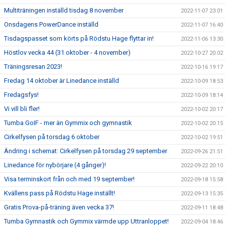
Multiträningen inställd tisdag 8 november
2022-11-07 23:01
Onsdagens PowerDance inställd
2022-11-07 16:40
Tisdagspasset som körts på Rödstu Hage flyttar in!
2022-11-06 13:30
Höstlov vecka 44 (31 oktober - 4 november)
2022-10-27 20:02
Träningsresan 2023!
2022-10-16 19:17
Fredag 14 oktober är Linedance inställd
2022-10-09 18:53
Fredagsfys!
2022-10-09 18:14
Vi vill bli fler!
2022-10-02 20:17
Tumba GoIF - mer än Gymmix och gymnastik
2022-10-02 20:15
Cirkelfysen på torsdag 6 oktober
2022-10-02 19:51
Ändring i schemat: Cirkelfysen på torsdag 29 september
2022-09-26 21:51
Linedance för nybörjare (4 gånger)!
2022-09-22 20:10
Visa terminskort från och med 19 september!
2022-09-18 15:58
Kvällens pass på Rödstu Hage inställt!
2022-09-13 15:35
Gratis Prova-på-träning även vecka 37!
2022-09-11 18:48
Tumba Gymnastik och Gymmix värmde upp Uttranloppet!
2022-09-04 18:46