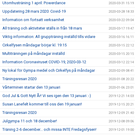
Utomhusträning 1 april: Powerdance
2020-03-31 15:19
Uppdatering 28 mars 2020: Covid-19
2020-03-28 18:33
Information om fortsatt verksamhet
2020-03-22 09:04
All träning och aktiviteter ställs in från 18 mars
2020-03-17 19:47
Viktig information: All gruppträning inställd tills vidare
2020-03-16 16:11
Cirkelfysen måndagar börjar kl. 19:15
2020-03-15 22:12
Multiträningen på måndagar inställd
2020-03-15 20:15
Information Coronaviruset COVID-19, 2020-03-12
2020-03-12 22:14
Ny lokal för Gympa medel och Cirkelfys på måndagar
2020-02-09 08:41
Träningsresan 2020
2020-01-08 20:22
Vårterminen startar den 13 januari
2020-01-06 23:01
God Jul & Gott Nytt År! Vi ses igen den 13 januari :-)
2019-12-21 14:03
Susan Lanefelt kommer till oss den 19 januari!
2019-12-15 20:21
Träningsresan 2020
2019-12-09 21:40
Julgympa 11 och 18 december!
2019-12-08 09:06
Träning 2-6 december... och missa INTE Fredagsfysen!
2019-12-01 19:00