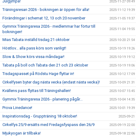
Julgympa!
2025-11-27 09:49
Träningsresan 2026 - bokningen är öppen för alla!
2025-11-12 19:39
Förändringar i schemat 12, 13 och 20 november
2025-11-05 19:37
Gymmix Träningsresa 2026 - medlemmar har förtur till
2025-11-04 19:55
bokningen!
Mias Tabata inställd tisdag 21 oktober
2025-10-20 21:54
Höstlov... alla pass körs som vanligt!
2025-10-19 19:26
Slow & Show körs vissa måndagar!
2025-10-19 19:12
Tabata på boll och Tabata den 21 och 23 oktober
2025-10-19 19:06
Tisdagspasset på Rödstu Hage flyttar in!
2025-10-12 17:09
Cirkelfysen byter dag nästa vecka (endast nästa vecka)!
2025-10-09 21:31
Kvällens pass flyttas till Träningshallen!
2025-10-07 15:45
Gymmix Träningsresa 2026 - planering pågår...
2025-10-04 14:35
Prova Linedance!
2025-10-01 19:39
Inspirationsdag - Gruppträning 18 oktober!
2025-09-21
Cirkelfys 25/9 ersätts med Fredagsfyspass den 26/9
2025-09-19 22:00
Mjukyogan är tillbaka!
2025-09-18 22:06