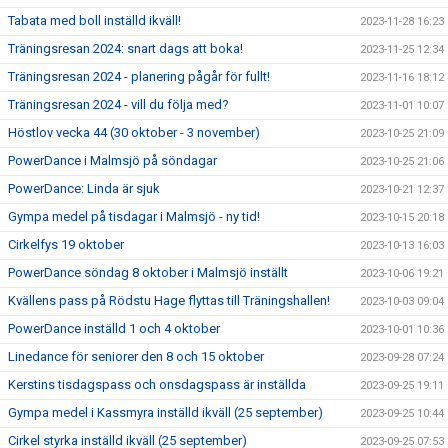
Tabata med boll inställd ikväll!
2023-11-28 16:23
Träningsresan 2024: snart dags att boka!
2023-11-25 12:34
Träningsresan 2024 - planering pågår för fullt!
2023-11-16 18:12
Träningsresan 2024 - vill du följa med?
2023-11-01 10:07
Höstlov vecka 44 (30 oktober - 3 november)
2023-10-25 21:09
PowerDance i Malmsjö på söndagar
2023-10-25 21:06
PowerDance: Linda är sjuk
2023-10-21 12:37
Gympa medel på tisdagar i Malmsjö - ny tid!
2023-10-15 20:18
Cirkelfys 19 oktober
2023-10-13 16:03
PowerDance söndag 8 oktober i Malmsjö inställt
2023-10-06 19:21
Kvällens pass på Rödstu Hage flyttas till Träningshallen!
2023-10-03 09:04
PowerDance inställd 1 och 4 oktober
2023-10-01 10:36
Linedance för seniorer den 8 och 15 oktober
2023-09-28 07:24
Kerstins tisdagspass och onsdagspass är inställda
2023-09-25 19:11
Gympa medel i Kassmyra inställd ikväll (25 september)
2023-09-25 10:44
Cirkel styrka inställd ikväll (25 september)
2023-09-25 07:53