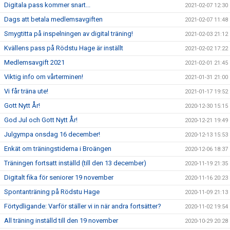
Digitala pass kommer snart...
2021-02-07 12:30
Dags att betala medlemsavgiften
2021-02-07 11:48
Smygtitta på inspelningen av digital träning!
2021-02-03 21:12
Kvällens pass på Rödstu Hage är inställt
2021-02-02 17:22
Medlemsavgift 2021
2021-02-01 21:45
Viktig info om vårterminen!
2021-01-31 21:00
Vi får träna ute!
2021-01-17 19:52
Gott Nytt År!
2020-12-30 15:15
God Jul och Gott Nytt År!
2020-12-21 19:49
Julgympa onsdag 16 december!
2020-12-13 15:53
Enkät om träningstiderna i Broängen
2020-12-06 18:37
Träningen fortsatt inställd (till den 13 december)
2020-11-19 21:35
Digitalt fika för seniorer 19 november
2020-11-16 20:23
Spontanträning på Rödstu Hage
2020-11-09 21:13
Förtydligande: Varför ställer vi in när andra fortsätter?
2020-11-02 19:54
All träning inställd till den 19 november
2020-10-29 20:28