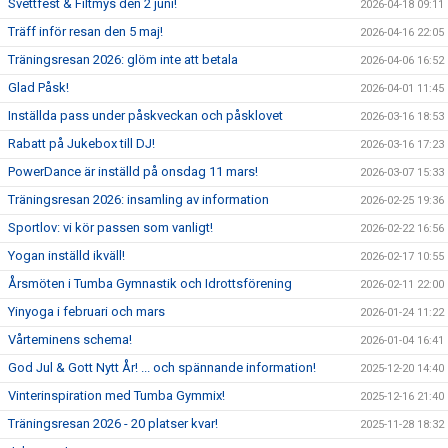
Svettfest & Filtmys den 2 juni!
2026-04-18 09:11
Träff inför resan den 5 maj!
2026-04-16 22:05
Träningsresan 2026: glöm inte att betala
2026-04-06 16:52
Glad Påsk!
2026-04-01 11:45
Inställda pass under påskveckan och påsklovet
2026-03-16 18:53
Rabatt på Jukebox till DJ!
2026-03-16 17:23
PowerDance är inställd på onsdag 11 mars!
2026-03-07 15:33
Träningsresan 2026: insamling av information
2026-02-25 19:36
Sportlov: vi kör passen som vanligt!
2026-02-22 16:56
Yogan inställd ikväll!
2026-02-17 10:55
Årsmöten i Tumba Gymnastik och Idrottsförening
2026-02-11 22:00
Yinyoga i februari och mars
2026-01-24 11:22
Vårteminens schema!
2026-01-04 16:41
God Jul & Gott Nytt År! ... och spännande information!
2025-12-20 14:40
Vinterinspiration med Tumba Gymmix!
2025-12-16 21:40
Träningsresan 2026 - 20 platser kvar!
2025-11-28 18:32