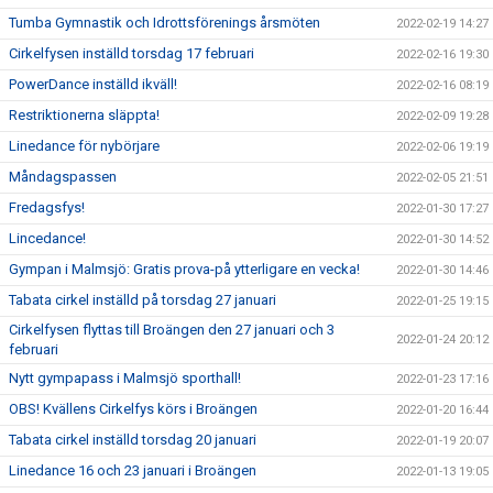
Tumba Gymnastik och Idrottsförenings årsmöten
2022-02-19 14:27
Cirkelfysen inställd torsdag 17 februari
2022-02-16 19:30
PowerDance inställd ikväll!
2022-02-16 08:19
Restriktionerna släppta!
2022-02-09 19:28
Linedance för nybörjare
2022-02-06 19:19
Måndagspassen
2022-02-05 21:51
Fredagsfys!
2022-01-30 17:27
Lincedance!
2022-01-30 14:52
Gympan i Malmsjö: Gratis prova-på ytterligare en vecka!
2022-01-30 14:46
Tabata cirkel inställd på torsdag 27 januari
2022-01-25 19:15
Cirkelfysen flyttas till Broängen den 27 januari och 3
2022-01-24 20:12
februari
Nytt gympapass i Malmsjö sporthall!
2022-01-23 17:16
OBS! Kvällens Cirkelfys körs i Broängen
2022-01-20 16:44
Tabata cirkel inställd torsdag 20 januari
2022-01-19 20:07
Linedance 16 och 23 januari i Broängen
2022-01-13 19:05