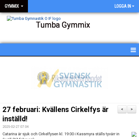
GYMMIX
LOGGA IN
Tumba Gymmix
HEM
NYHETER
KALENDER
SCHEMA
27 februari: Kvällens Cirkelfys är
<
>
BESKRIVNING AV PASSEN
inställd!
2025-02-27 07:04
BILDGALLERI
Catarina är sjuk och Cirkelfysen kl. 19:00 i Kassmyra ställs tyvärr in