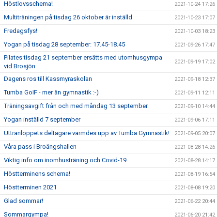
Höstlovsschema!
2021-10-24 17:26
Multiträningen på tisdag 26 oktober är inställd
2021-10-23 17:07
Fredagsfys!
2021-10-03 18:23
Yogan på tisdag 28 september: 17.45-18.45
2021-09-26 17:47
Pilates tisdag 21 september ersätts med utomhusgympa
2021-09-19 17:02
vid Brosjön
Dagens ros till Kassmyraskolan
2021-09-18 12:37
Tumba GoIF - mer än gymnastik :-)
2021-09-11 12:11
Träningsavgift från och med måndag 13 september
2021-09-10 14:44
Yogan inställd 7 september
2021-09-06 17:11
Uttranloppets deltagare värmdes upp av Tumba Gymnastik!
2021-09-05 20:07
Våra pass i Broängshallen
2021-08-28 14:26
Viktig info om inomhusträning och Covid-19
2021-08-28 14:17
Höstterminens schema!
2021-08-19 16:54
Höstterminen 2021
2021-08-08 19:20
Glad sommar!
2021-06-22 20:44
Sommargympa!
2021-06-20 21:42