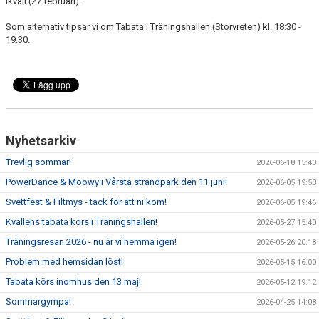
ikväll (27 februari).
DOKUMENT
Som alternativ tipsar vi om Tabata i Träningshallen (Storvreten) kl. 18:30 -
TRÄNINGSRESA
19:30.
TRIVSELREGLER
KONTAKT
VÅRA HALLAR
Nyhetsarkiv
PRISER
Trevlig sommar!
2026-06-18 15:40
PowerDance & Moowy i Vårsta strandpark den 11 juni!
2026-06-05 19:53
ANMÄLAN
Svettfest & Filtmys - tack för att ni kom!
2026-06-05 19:46
Kvällens tabata körs i Träningshallen!
2026-05-27 15:40
Träningsresan 2026 - nu är vi hemma igen!
2026-05-26 20:18
Problem med hemsidan löst!
2026-05-15 16:00
Tabata körs inomhus den 13 maj!
2026-05-12 19:12
Sommargympa!
2026-04-25 14:08