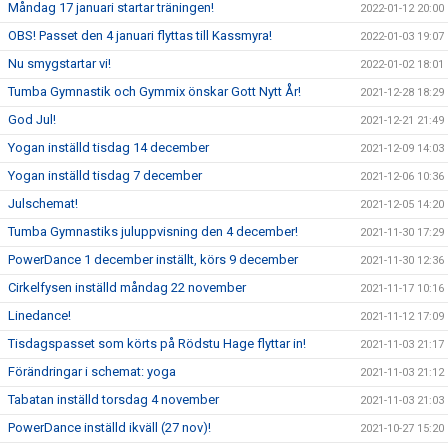
Måndag 17 januari startar träningen!
2022-01-12 20:00
OBS! Passet den 4 januari flyttas till Kassmyra!
2022-01-03 19:07
Nu smygstartar vi!
2022-01-02 18:01
Tumba Gymnastik och Gymmix önskar Gott Nytt År!
2021-12-28 18:29
God Jul!
2021-12-21 21:49
Yogan inställd tisdag 14 december
2021-12-09 14:03
Yogan inställd tisdag 7 december
2021-12-06 10:36
Julschemat!
2021-12-05 14:20
Tumba Gymnastiks juluppvisning den 4 december!
2021-11-30 17:29
PowerDance 1 december inställt, körs 9 december
2021-11-30 12:36
Cirkelfysen inställd måndag 22 november
2021-11-17 10:16
Linedance!
2021-11-12 17:09
Tisdagspasset som körts på Rödstu Hage flyttar in!
2021-11-03 21:17
Förändringar i schemat: yoga
2021-11-03 21:12
Tabatan inställd torsdag 4 november
2021-11-03 21:03
PowerDance inställd ikväll (27 nov)!
2021-10-27 15:20