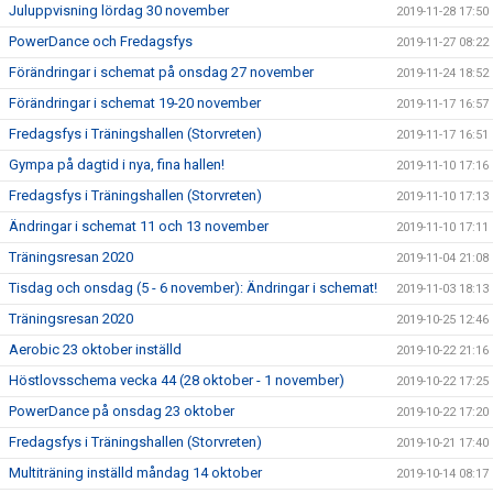
Juluppvisning lördag 30 november
2019-11-28 17:50
PowerDance och Fredagsfys
2019-11-27 08:22
Förändringar i schemat på onsdag 27 november
2019-11-24 18:52
Förändringar i schemat 19-20 november
2019-11-17 16:57
Fredagsfys i Träningshallen (Storvreten)
2019-11-17 16:51
Gympa på dagtid i nya, fina hallen!
2019-11-10 17:16
Fredagsfys i Träningshallen (Storvreten)
2019-11-10 17:13
Ändringar i schemat 11 och 13 november
2019-11-10 17:11
Träningsresan 2020
2019-11-04 21:08
Tisdag och onsdag (5 - 6 november): Ändringar i schemat!
2019-11-03 18:13
Träningsresan 2020
2019-10-25 12:46
Aerobic 23 oktober inställd
2019-10-22 21:16
Höstlovsschema vecka 44 (28 oktober - 1 november)
2019-10-22 17:25
PowerDance på onsdag 23 oktober
2019-10-22 17:20
Fredagsfys i Träningshallen (Storvreten)
2019-10-21 17:40
Multiträning inställd måndag 14 oktober
2019-10-14 08:17