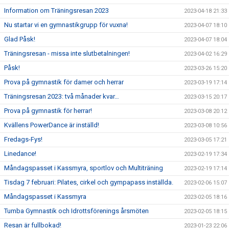
Information om Träningsresan 2023
2023-04-18 21:33
Nu startar vi en gymnastikgrupp för vuxna!
2023-04-07 18:10
Glad Påsk!
2023-04-07 18:04
Träningsresan - missa inte slutbetalningen!
2023-04-02 16:29
Påsk!
2023-03-26 15:20
Prova på gymnastik för damer och herrar
2023-03-19 17:14
Träningsresan 2023: två månader kvar…
2023-03-15 20:17
Prova på gymnastik för herrar!
2023-03-08 20:12
Kvällens PowerDance är inställd!
2023-03-08 10:56
Fredags-Fys!
2023-03-05 17:21
Linedance!
2023-02-19 17:34
Måndagspasset i Kassmyra, sportlov och Multiträning
2023-02-19 17:14
Tisdag 7 februari: Pilates, cirkel och gympapass inställda.
2023-02-06 15:07
Måndagspasset i Kassmyra
2023-02-05 18:16
Tumba Gymnastik och Idrottsförenings årsmöten
2023-02-05 18:15
Resan är fullbokad!
2023-01-23 22:06