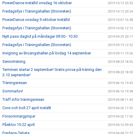
PowerDance inställd onsdag 16 oktober
2019-10-13 20:32
Fredagsfys i Träningshallen (Storvreten)
2019-10-13 20:24
PowerDance onsdag 9 oktober inställd
2019-10-07 16:38
Fredagsfys i Träningshallen (Storvreten)
2019-10-06 12:15
Nytt pass dagtid på måndagar 09:30 - 10.30
2019-09-29 20:17
Fredagsfys i Träningshallen (Storvreten)
2019-09-19 12:52
Invigning av Broängshallen på lördag 14 september
2019-09-11 19:26
Seniorträning
2019-08-23 18:55
Terminen startar 2 september! Gratis prova-på-träning den
2019-08-20 18:30
2-13 september!
Träningsresan
2019-06-16 19:45
Sommarlov!
2019-06-16 19:38
Träff inför träningsresan
2019-05-08 11:44
Core och boll 27 april inställt
2019-04-26 17:55
Försommargympa!
2019-04-26 17:55
Påsklov 15-22 april
2019-04-10 09:43
Fredags-Tabata
2019-04-08 22:27