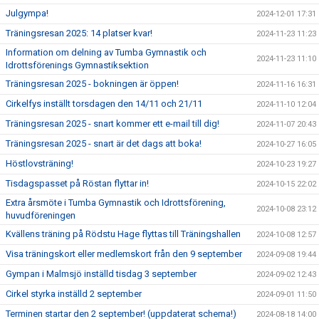
Julgympa!
2024-12-01 17:31
Träningsresan 2025: 14 platser kvar!
2024-11-23 11:23
Information om delning av Tumba Gymnastik och
2024-11-23 11:10
Idrottsförenings Gymnastiksektion
Träningsresan 2025 - bokningen är öppen!
2024-11-16 16:31
Cirkelfys inställt torsdagen den 14/11 och 21/11
2024-11-10 12:04
Träningsresan 2025 - snart kommer ett e-mail till dig!
2024-11-07 20:43
Träningsresan 2025 - snart är det dags att boka!
2024-10-27 16:05
Höstlovsträning!
2024-10-23 19:27
Tisdagspasset på Röstan flyttar in!
2024-10-15 22:02
Extra årsmöte i Tumba Gymnastik och Idrottsförening,
2024-10-08 23:12
huvudföreningen
Kvällens träning på Rödstu Hage flyttas till Träningshallen
2024-10-08 12:57
Visa träningskort eller medlemskort från den 9 september
2024-09-08 19:44
Gympan i Malmsjö inställd tisdag 3 september
2024-09-02 12:43
Cirkel styrka inställd 2 september
2024-09-01 11:50
Terminen startar den 2 september! (uppdaterat schema!)
2024-08-18 14:00