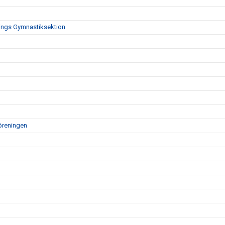
nings Gymnastiksektion
öreningen