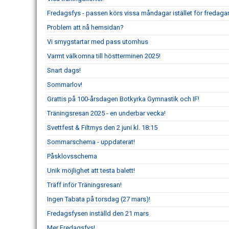
Fredagsfys - passen körs vissa måndagar istället för fredagar
Problem att nå hemsidan?
Vi smygstartar med pass utomhus
Varmt välkomna till höstterminen 2025!
Snart dags!
Sommarlov!
Grattis på 100-årsdagen Botkyrka Gymnastik och IF!
Träningsresan 2025 - en underbar vecka!
Svettfest & Filtmys den 2 juni kl. 18:15
Sommarschema - uppdaterat!
Påsklovsschema
Unik möjlighet att testa balett!
Träff inför Träningsresan!
Ingen Tabata på torsdag (27 mars)!
Fredagsfysen inställd den 21 mars
Mer Fredagsfys!