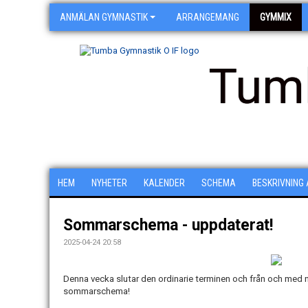
ANMÄLAN GYMNASTIK
ARRANGEMANG
GYMMIX
Tum
HEM
NYHETER
KALENDER
SCHEMA
BESKRIVNING
Sommarschema - uppdaterat!
2025-04-24 20:58
Denna vecka slutar den ordinarie terminen och från och med nä
sommarschema!