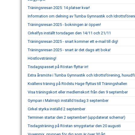
Träningsresan 2025: 14 platser kvar!
Information om delning av Tumba Gymnastik och Idrottsföre
Träningsresan 2025 - bokningen är öppen!
Cirkelfys inställt torsdagen den 14/11 och 21/11
Träningsresan 2025 - snart kommer ett e-mail till dig!
Träningsresan 2025 - snart är det dags att boka!
Höstlovsträning!
Tisdagspasset på Röstan flyttar in!
Extra årsmöte i Tumba Gymnastik och Idrottsförening, huvudf
Kvällens träning på Rödstu Hage flyttas till Träningshallen
Visa träningskort eller medlemskort från den 9 september
Gympan i Malmsjö inställd tisdag 3 september
Cirkel styrka inställd 2 september
Terminen startar den 2 september! (uppdaterat schema!)
Tisdagsträning på Röstan smygstartar den 20 augusti
Vuxenmix, gruppen för dig som är över 30 år!