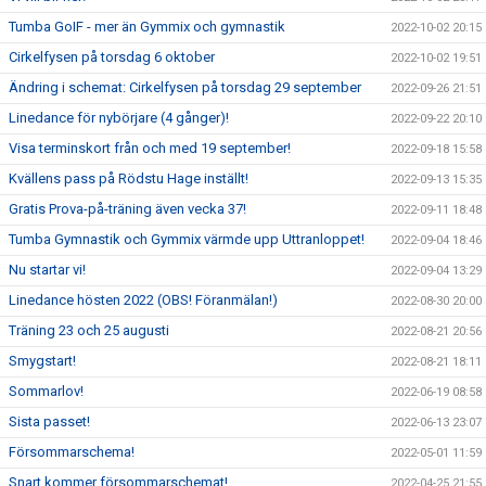
Tumba GoIF - mer än Gymmix och gymnastik
2022-10-02 20:15
Cirkelfysen på torsdag 6 oktober
2022-10-02 19:51
Ändring i schemat: Cirkelfysen på torsdag 29 september
2022-09-26 21:51
Linedance för nybörjare (4 gånger)!
2022-09-22 20:10
Visa terminskort från och med 19 september!
2022-09-18 15:58
Kvällens pass på Rödstu Hage inställt!
2022-09-13 15:35
Gratis Prova-på-träning även vecka 37!
2022-09-11 18:48
Tumba Gymnastik och Gymmix värmde upp Uttranloppet!
2022-09-04 18:46
Nu startar vi!
2022-09-04 13:29
Linedance hösten 2022 (OBS! Föranmälan!)
2022-08-30 20:00
Träning 23 och 25 augusti
2022-08-21 20:56
Smygstart!
2022-08-21 18:11
Sommarlov!
2022-06-19 08:58
Sista passet!
2022-06-13 23:07
Försommarschema!
2022-05-01 11:59
Snart kommer försommarschemat!
2022-04-25 21:55