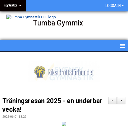
GYMMIX
LOGGA IN
Tumba Gymmix
HEM
NYHETER
KALENDER
SCHEMA
Träningsresan 2025 - en underbar
<
>
BESKRIVNING AV PASSEN
vecka!
2025-06-01 13:29
BILDGALLERI