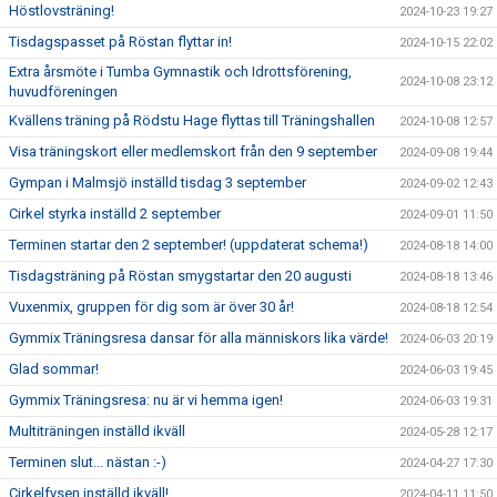
Höstlovsträning!
2024-10-23 19:27
Tisdagspasset på Röstan flyttar in!
2024-10-15 22:02
Extra årsmöte i Tumba Gymnastik och Idrottsförening,
2024-10-08 23:12
huvudföreningen
Kvällens träning på Rödstu Hage flyttas till Träningshallen
2024-10-08 12:57
Visa träningskort eller medlemskort från den 9 september
2024-09-08 19:44
Gympan i Malmsjö inställd tisdag 3 september
2024-09-02 12:43
Cirkel styrka inställd 2 september
2024-09-01 11:50
Terminen startar den 2 september! (uppdaterat schema!)
2024-08-18 14:00
Tisdagsträning på Röstan smygstartar den 20 augusti
2024-08-18 13:46
Vuxenmix, gruppen för dig som är över 30 år!
2024-08-18 12:54
Gymmix Träningsresa dansar för alla människors lika värde!
2024-06-03 20:19
Glad sommar!
2024-06-03 19:45
Gymmix Träningsresa: nu är vi hemma igen!
2024-06-03 19:31
Multiträningen inställd ikväll
2024-05-28 12:17
Terminen slut... nästan :-)
2024-04-27 17:30
Cirkelfysen inställd ikväll!
2024-04-11 11:50