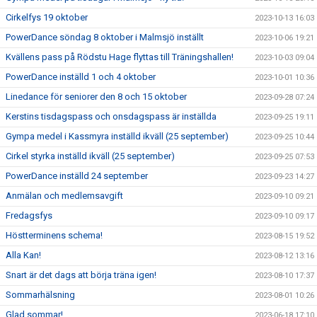
Cirkelfys 19 oktober
2023-10-13 16:03
PowerDance söndag 8 oktober i Malmsjö inställt
2023-10-06 19:21
Kvällens pass på Rödstu Hage flyttas till Träningshallen!
2023-10-03 09:04
PowerDance inställd 1 och 4 oktober
2023-10-01 10:36
Linedance för seniorer den 8 och 15 oktober
2023-09-28 07:24
Kerstins tisdagspass och onsdagspass är inställda
2023-09-25 19:11
Gympa medel i Kassmyra inställd ikväll (25 september)
2023-09-25 10:44
Cirkel styrka inställd ikväll (25 september)
2023-09-25 07:53
PowerDance inställd 24 september
2023-09-23 14:27
Anmälan och medlemsavgift
2023-09-10 09:21
Fredagsfys
2023-09-10 09:17
Höstterminens schema!
2023-08-15 19:52
Alla Kan!
2023-08-12 13:16
Snart är det dags att börja träna igen!
2023-08-10 17:37
Sommarhälsning
2023-08-01 10:26
Glad sommar!
2023-06-18 17:10