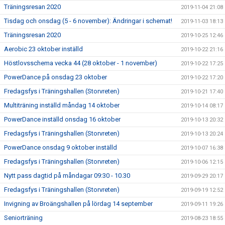
Träningsresan 2020
2019-11-04 21:08
Tisdag och onsdag (5 - 6 november): Ändringar i schemat!
2019-11-03 18:13
Träningsresan 2020
2019-10-25 12:46
Aerobic 23 oktober inställd
2019-10-22 21:16
Höstlovsschema vecka 44 (28 oktober - 1 november)
2019-10-22 17:25
PowerDance på onsdag 23 oktober
2019-10-22 17:20
Fredagsfys i Träningshallen (Storvreten)
2019-10-21 17:40
Multiträning inställd måndag 14 oktober
2019-10-14 08:17
PowerDance inställd onsdag 16 oktober
2019-10-13 20:32
Fredagsfys i Träningshallen (Storvreten)
2019-10-13 20:24
PowerDance onsdag 9 oktober inställd
2019-10-07 16:38
Fredagsfys i Träningshallen (Storvreten)
2019-10-06 12:15
Nytt pass dagtid på måndagar 09:30 - 10.30
2019-09-29 20:17
Fredagsfys i Träningshallen (Storvreten)
2019-09-19 12:52
Invigning av Broängshallen på lördag 14 september
2019-09-11 19:26
Seniorträning
2019-08-23 18:55