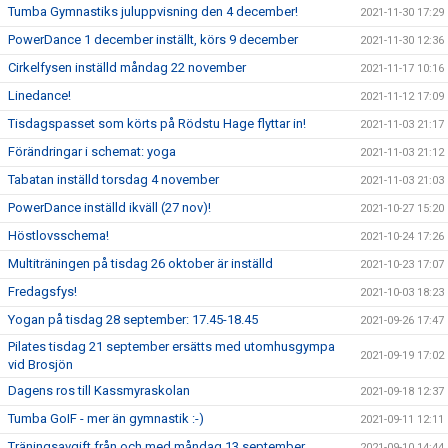
Tumba Gymnastiks juluppvisning den 4 december!
2021-11-30 17:29
PowerDance 1 december inställt, körs 9 december
2021-11-30 12:36
Cirkelfysen inställd måndag 22 november
2021-11-17 10:16
Linedance!
2021-11-12 17:09
Tisdagspasset som körts på Rödstu Hage flyttar in!
2021-11-03 21:17
Förändringar i schemat: yoga
2021-11-03 21:12
Tabatan inställd torsdag 4 november
2021-11-03 21:03
PowerDance inställd ikväll (27 nov)!
2021-10-27 15:20
Höstlovsschema!
2021-10-24 17:26
Multiträningen på tisdag 26 oktober är inställd
2021-10-23 17:07
Fredagsfys!
2021-10-03 18:23
Yogan på tisdag 28 september: 17.45-18.45
2021-09-26 17:47
Pilates tisdag 21 september ersätts med utomhusgympa
2021-09-19 17:02
vid Brosjön
Dagens ros till Kassmyraskolan
2021-09-18 12:37
Tumba GoIF - mer än gymnastik :-)
2021-09-11 12:11
Träningsavgift från och med måndag 13 september
2021-09-10 14:44