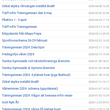
Cirkel styrka i Broängen inställd ikväll!
2024-04-08 16:35
Träff inför Träningsresan den 6 maj
2024-03-26 22:04
Påsklov 1 - 5 april
2024-03-23 17:13
Träff inför Träningsresan
2024-03-13 10:30
Erbjudande från Maya Freya
2024-03-12 20:53
Sportlovsschema 26-29 februari
2024-02-25 16:03
Träningsresan 2024: Dela tips!
2024-02-17 17:36
Fredagsfys våren 2024
2024-02-13 19:24
Tumba Gymnastik och Idrottsförenings årsmöte
2024-01-30 18:51
Tumba Gymnastik & Gymmix årsmöte
2024-01-30 18:48
Träningsresan 2024: 4 platser kvar (pga återbud)
2024-01-28 19:35
Cirkel styrka inställd ikväll!
2024-01-15 16:17
Vårterminen 2024: schema (uppdaterat)
2024-01-07 14:25
Träningsresan 2024: frågor att besvara inför resan
2024-01-03 10:39
Gott Nytt År!
2023-12-29 09:57
Träningsresan 2024: några få platser kvar!
2023-12-18 21:53