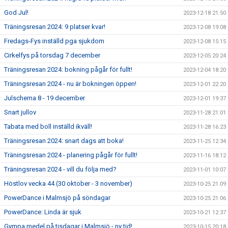
God Jul!
2023-12-18 21:50
Träningsresan 2024: 9 platser kvar!
2023-12-08 19:08
Fredags-Fys inställd pga sjukdom
2023-12-08 15:15
Cirkelfys på torsdag 7 december
2023-12-05 20:24
Träningsresan 2024: bokning pågår för fullt!
2023-12-04 18:20
Träningsresan 2024 - nu är bokningen öppen!
2023-12-01 22:20
Julschema 8 - 19 december
2023-12-01 19:37
Snart jullov
2023-11-28 21:01
Tabata med boll inställd ikväll!
2023-11-28 16:23
Träningsresan 2024: snart dags att boka!
2023-11-25 12:34
Träningsresan 2024 - planering pågår för fullt!
2023-11-16 18:12
Träningsresan 2024 - vill du följa med?
2023-11-01 10:07
Höstlov vecka 44 (30 oktober - 3 november)
2023-10-25 21:09
PowerDance i Malmsjö på söndagar
2023-10-25 21:06
PowerDance: Linda är sjuk
2023-10-21 12:37
Gympa medel på tisdagar i Malmsjö - ny tid!
2023-10-15 20:18