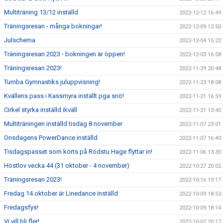
Multiträning 13/12 inställd
2022-12-12 16:49
Träningsresan - många bokningar!
2022-12-09 13:50
Julschema
2022-12-04 15:22
Träningsresan 2023 - bokningen är öppen!
2022-12-03 16:58
Träningsresan 2023!
2022-11-29 20:48
Tumba Gymnastiks juluppvisning!
2022-11-23 18:08
Kvällens pass i Kassmyra inställt pga snö!
2022-11-21 16:59
Cirkel styrka inställd ikväll
2022-11-21 13:40
Multiträningen inställd tisdag 8 november
2022-11-07 23:01
Onsdagens PowerDance inställd
2022-11-07 16:40
Tisdagspasset som körts på Rödstu Hage flyttar in!
2022-11-06 13:30
Höstlov vecka 44 (31 oktober - 4 november)
2022-10-27 20:02
Träningsresan 2023!
2022-10-16 19:17
Fredag 14 oktober är Linedance inställd
2022-10-09 18:53
Fredagsfys!
2022-10-09 18:14
Vi vill bli fler!
2022-10-02 20:17