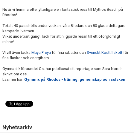
DOKUMENT
Nu är vi hemma efter ytterligare en fantastisk resa till Mythos Beach på
Rhodos!
TRÄNINGSRESA
Totalt 40 pass hölls under veckan; våra 8 ledare och 8
0 glada deltagare
TRIVSELREGLER
kämpade i värmen.
Vilket underbart gäng! Tack för att ni gjorde resan till ett oförglömligt
minne!
KONTAKT
Vi vill även tacka
Maya Freya
för fina rabatter och
Svenskt Kosttillskott
för
VÅRA HALLAR
fina flaskor och energibars.
PRISER
Gymnastikförbundet Öst har publicerat ett reportage som Sara Nordin
skrivit om oss!
Läs mer här:
Gymmix på Rhodos - träning, gemenskap och solsken
ANMÄLAN
Nyhetsarkiv