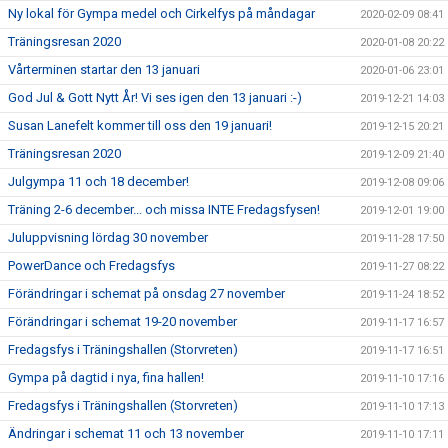
Ny lokal för Gympa medel och Cirkelfys på måndagar
2020-02-09 08:41
Träningsresan 2020
2020-01-08 20:22
Vårterminen startar den 13 januari
2020-01-06 23:01
God Jul & Gott Nytt År! Vi ses igen den 13 januari :-)
2019-12-21 14:03
Susan Lanefelt kommer till oss den 19 januari!
2019-12-15 20:21
Träningsresan 2020
2019-12-09 21:40
Julgympa 11 och 18 december!
2019-12-08 09:06
Träning 2-6 december... och missa INTE Fredagsfysen!
2019-12-01 19:00
Juluppvisning lördag 30 november
2019-11-28 17:50
PowerDance och Fredagsfys
2019-11-27 08:22
Förändringar i schemat på onsdag 27 november
2019-11-24 18:52
Förändringar i schemat 19-20 november
2019-11-17 16:57
Fredagsfys i Träningshallen (Storvreten)
2019-11-17 16:51
Gympa på dagtid i nya, fina hallen!
2019-11-10 17:16
Fredagsfys i Träningshallen (Storvreten)
2019-11-10 17:13
Ändringar i schemat 11 och 13 november
2019-11-10 17:11