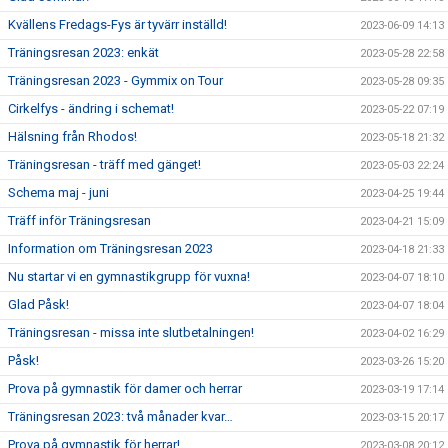
Kvällens Fredags-Fys är tyvärr inställd!
2023-06-09 14:13
Träningsresan 2023: enkät
2023-05-28 22:58
Träningsresan 2023 - Gymmix on Tour
2023-05-28 09:35
Cirkelfys - ändring i schemat!
2023-05-22 07:19
Hälsning från Rhodos!
2023-05-18 21:32
Träningsresan - träff med gänget!
2023-05-03 22:24
Schema maj - juni
2023-04-25 19:44
Träff inför Träningsresan
2023-04-21 15:09
Information om Träningsresan 2023
2023-04-18 21:33
Nu startar vi en gymnastikgrupp för vuxna!
2023-04-07 18:10
Glad Påsk!
2023-04-07 18:04
Träningsresan - missa inte slutbetalningen!
2023-04-02 16:29
Påsk!
2023-03-26 15:20
Prova på gymnastik för damer och herrar
2023-03-19 17:14
Träningsresan 2023: två månader kvar…
2023-03-15 20:17
Prova på gymnastik för herrar!
2023-03-08 20:12