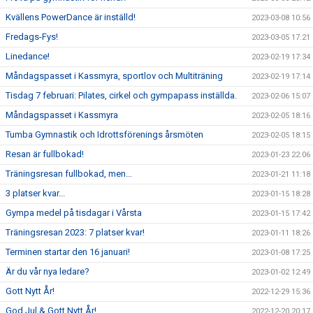
Kvällens PowerDance är inställd!
2023-03-08 10:56
Fredags-Fys!
2023-03-05 17:21
Linedance!
2023-02-19 17:34
Måndagspasset i Kassmyra, sportlov och Multiträning
2023-02-19 17:14
Tisdag 7 februari: Pilates, cirkel och gympapass inställda.
2023-02-06 15:07
Måndagspasset i Kassmyra
2023-02-05 18:16
Tumba Gymnastik och Idrottsförenings årsmöten
2023-02-05 18:15
Resan är fullbokad!
2023-01-23 22:06
Träningsresan fullbokad, men...
2023-01-21 11:18
3 platser kvar...
2023-01-15 18:28
Gympa medel på tisdagar i Vårsta
2023-01-15 17:42
Träningsresan 2023: 7 platser kvar!
2023-01-11 18:26
Terminen startar den 16 januari!
2023-01-08 17:25
Är du vår nya ledare?
2023-01-02 12:49
Gott Nytt År!
2022-12-29 15:36
God Jul & Gott Nytt År!
2022-12-20 20:17