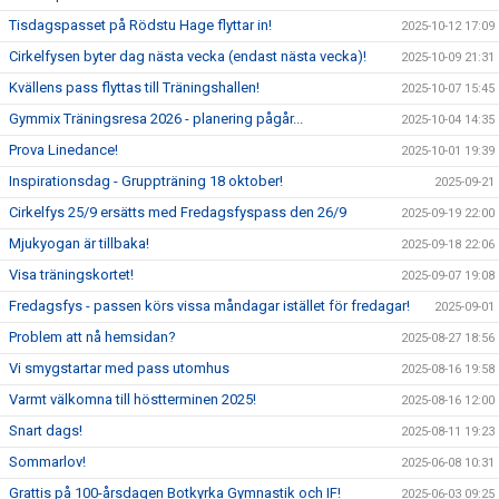
Tisdagspasset på Rödstu Hage flyttar in!
2025-10-12 17:09
Cirkelfysen byter dag nästa vecka (endast nästa vecka)!
2025-10-09 21:31
Kvällens pass flyttas till Träningshallen!
2025-10-07 15:45
Gymmix Träningsresa 2026 - planering pågår...
2025-10-04 14:35
Prova Linedance!
2025-10-01 19:39
Inspirationsdag - Gruppträning 18 oktober!
2025-09-21
Cirkelfys 25/9 ersätts med Fredagsfyspass den 26/9
2025-09-19 22:00
Mjukyogan är tillbaka!
2025-09-18 22:06
Visa träningskortet!
2025-09-07 19:08
Fredagsfys - passen körs vissa måndagar istället för fredagar!
2025-09-01
Problem att nå hemsidan?
2025-08-27 18:56
Vi smygstartar med pass utomhus
2025-08-16 19:58
Varmt välkomna till höstterminen 2025!
2025-08-16 12:00
Snart dags!
2025-08-11 19:23
Sommarlov!
2025-06-08 10:31
Grattis på 100-årsdagen Botkyrka Gymnastik och IF!
2025-06-03 09:25