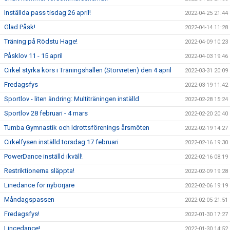
Inställda pass tisdag 26 april!
2022-04-25 21:44
Glad Påsk!
2022-04-14 11:28
Träning på Rödstu Hage!
2022-04-09 10:23
Påsklov 11 - 15 april
2022-04-03 19:46
Cirkel styrka körs i Träningshallen (Storvreten) den 4 april
2022-03-31 20:09
Fredagsfys
2022-03-19 11:42
Sportlov - liten ändring: Multiträningen inställd
2022-02-28 15:24
Sportlov 28 februari - 4 mars
2022-02-20 20:40
Tumba Gymnastik och Idrottsförenings årsmöten
2022-02-19 14:27
Cirkelfysen inställd torsdag 17 februari
2022-02-16 19:30
PowerDance inställd ikväll!
2022-02-16 08:19
Restriktionerna släppta!
2022-02-09 19:28
Linedance för nybörjare
2022-02-06 19:19
Måndagspassen
2022-02-05 21:51
Fredagsfys!
2022-01-30 17:27
Lincedance!
2022-01-30 14:52