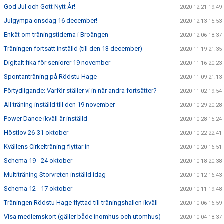
God Jul och Gott Nytt År!
2020-12-21 19:49
Julgympa onsdag 16 december!
2020-12-13 15:53
Enkät om träningstiderna i Broängen
2020-12-06 18:37
Träningen fortsatt inställd (till den 13 december)
2020-11-19 21:35
Digitalt fika för seniorer 19 november
2020-11-16 20:23
Spontanträning på Rödstu Hage
2020-11-09 21:13
Förtydligande: Varför ställer vi in när andra fortsätter?
2020-11-02 19:54
All träning inställd till den 19 november
2020-10-29 20:28
Power Dance ikväll är inställd
2020-10-28 15:24
Höstlov 26-31 oktober
2020-10-22 22:41
Kvällens Cirkelträning flyttar in
2020-10-20 16:51
Schema 19 - 24 oktober
2020-10-18 20:38
Multiträning Storvreten inställd idag
2020-10-12 16:43
Schema 12 - 17 oktober
2020-10-11 19:48
Träningen Rödstu Hage flyttad till träningshallen ikväll
2020-10-06 16:59
Visa medlemskort (gäller både inomhus och utomhus)
2020-10-04 18:37