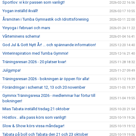
Sportlov: vi kör passen som vanligt!
2026-02-22 16:56
Yogan inställd ikväll!
2026-02-17 10:55
Årsmöten i Tumba Gymnastik och Idrottsförening
2026-02-11 22:00
Yinyoga i februari och mars
2026-01-24 11:22
Vårteminens schema!
2026-01-04 16:41
God Jul & Gott Nytt År! ... och spännande information!
2025-12-20 14:40
Vinterinspiration med Tumba Gymmix!
2025-12-16 21:40
Träningsresan 2026 - 20 platser kvar!
2025-11-28 18:32
Julgympa!
2025-11-27 09:49
Träningsresan 2026 - bokningen är öppen för alla!
2025-11-12 19:39
Förändringar i schemat 12, 13 och 20 november
2025-11-05 19:37
Gymmix Träningsresa 2026 - medlemmar har förtur till
2025-11-04 19:55
bokningen!
Mias Tabata inställd tisdag 21 oktober
2025-10-20 21:54
Höstlov... alla pass körs som vanligt!
2025-10-19 19:26
Slow & Show körs vissa måndagar!
2025-10-19 19:12
Tabata på boll och Tabata den 21 och 23 oktober
2025-10-19 19:06