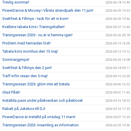
Trevlig sommar!
2026-06-18 15:40
PowerDance & Moowy i Vårsta strandpark den 11 juni!
2026-06-05 19:53
Svettfest & Filtmys - tack för att ni kom!
2026-06-05 19:46
Kvällens tabata körs i Träningshallen!
2026-05-27 15:40
Träningsresan 2026 - nu är vi hemma igen!
2026-05-26 20:18
Problem med hemsidan löst!
2026-05-15 16:00
Tabata körs inomhus den 13 maj!
2026-05-12 19:12
Sommargympa!
2026-04-25 14:08
Svettfest & Filtmys den 2 juni!
2026-04-18 09:11
Träff inför resan den 5 maj!
2026-04-16 22:05
Träningsresan 2026: glöm inte att betala
2026-04-06 16:52
Glad Påsk!
2026-04-01 11:45
Inställda pass under påskveckan och påsklovet
2026-03-16 18:53
Rabatt på Jukebox till DJ!
2026-03-16 17:23
PowerDance är inställd på onsdag 11 mars!
2026-03-07 15:33
Träningsresan 2026: insamling av information
2026-02-25 19:36