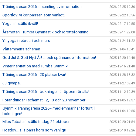
Träningsresan 2026: insamling av information
2026-02-25 19:36
Sportlov: vi kör passen som vanligt!
2026-02-22 16:56
Yogan inställd ikväll!
2026-02-17 10:55
Årsmöten i Tumba Gymnastik och Idrottsförening
2026-02-11 22:00
Yinyoga i februari och mars
2026-01-24 11:22
Vårteminens schema!
2026-01-04 16:41
God Jul & Gott Nytt År! ... och spännande information!
2025-12-20 14:40
Vinterinspiration med Tumba Gymmix!
2025-12-16 21:40
Träningsresan 2026 - 20 platser kvar!
2025-11-28 18:32
Julgympa!
2025-11-27 09:49
Träningsresan 2026 - bokningen är öppen för alla!
2025-11-12 19:39
Förändringar i schemat 12, 13 och 20 november
2025-11-05 19:37
Gymmix Träningsresa 2026 - medlemmar har förtur till
2025-11-04 19:55
bokningen!
Mias Tabata inställd tisdag 21 oktober
2025-10-20 21:54
Höstlov... alla pass körs som vanligt!
2025-10-19 19:26