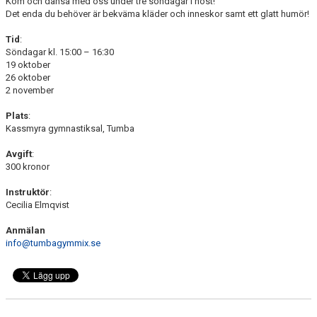
Kom och dansa med oss under tre söndagar i höst!
DOKUMENT
Det enda du behöver är bekväma kläder och inneskor samt ett glatt humör!
TRÄNINGSRESA
Tid
:
Söndagar kl. 15:00 – 16:30
19 oktober
TRIVSELREGLER
26 oktober
2 november
KONTAKT
Plats
:
Kassmyra gymnastiksal, Tumba
VÅRA HALLAR
Avgift
:
PRISER
300 kronor
ANMÄLAN
Instruktör
:
Cecilia Elmqvist
Anmälan
info@tumbagymmix.se