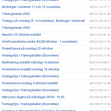
2019-11-10 17:13
Ändringar i schemat 11 och 13 november
2019-11-10 17:11
Träningsresan 2020
2019-11-04 21:08
Tisdag och onsdag (5 - 6 november): Ändringar i schemat!
2019-11-03 18:13
Träningsresan 2020
2019-10-25 12:46
Aerobic 23 oktober inställd
2019-10-22 21:16
Höstlovsschema vecka 44 (28 oktober - 1 november)
2019-10-22 17:25
PowerDance på onsdag 23 oktober
2019-10-22 17:20
Fredagsfys i Träningshallen (Storvreten)
2019-10-21 17:40
Multiträning inställd måndag 14 oktober
2019-10-14 08:17
PowerDance inställd onsdag 16 oktober
2019-10-13 20:32
Fredagsfys i Träningshallen (Storvreten)
2019-10-13 20:24
PowerDance onsdag 9 oktober inställd
2019-10-07 16:38
Fredagsfys i Träningshallen (Storvreten)
2019-10-06 12:15
Nytt pass dagtid på måndagar 09:30 - 10.30
2019-09-29 20:17
Fredagsfys i Träningshallen (Storvreten)
2019-09-19 12:52
Invigning av Broängshallen på lördag 14 september