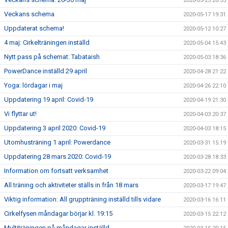
2020-05-25 20:53
Veckans schema
2020-05-17 19:31
Uppdaterat schema!
2020-05-12 10:27
4 maj: Cirkelträningen inställd
2020-05-04 15:43
Nytt pass på schemat: Tabataish
2020-05-03 18:36
PowerDance inställd 29 april
2020-04-28 21:22
Yoga: lördagar i maj
2020-04-26 22:10
Uppdatering 19 april: Covid-19
2020-04-19 21:30
Vi flyttar ut!
2020-04-03 20:37
Uppdatering 3 april 2020: Covid-19
2020-04-03 18:15
Utomhusträning 1 april: Powerdance
2020-03-31 15:19
Uppdatering 28 mars 2020: Covid-19
2020-03-28 18:33
Information om fortsatt verksamhet
2020-03-22 09:04
All träning och aktiviteter ställs in från 18 mars
2020-03-17 19:47
Viktig information: All gruppträning inställd tills vidare
2020-03-16 16:11
Cirkelfysen måndagar börjar kl. 19:15
2020-03-15 22:12
Multiträningen på måndagar inställd