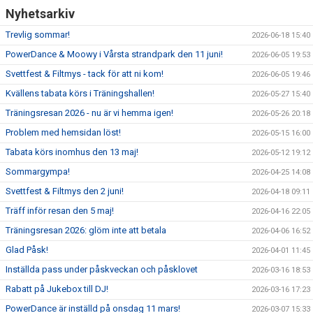
Nyhetsarkiv
Trevlig sommar!
2026-06-18 15:40
PowerDance & Moowy i Vårsta strandpark den 11 juni!
2026-06-05 19:53
Svettfest & Filtmys - tack för att ni kom!
2026-06-05 19:46
Kvällens tabata körs i Träningshallen!
2026-05-27 15:40
Träningsresan 2026 - nu är vi hemma igen!
2026-05-26 20:18
Problem med hemsidan löst!
2026-05-15 16:00
Tabata körs inomhus den 13 maj!
2026-05-12 19:12
Sommargympa!
2026-04-25 14:08
Svettfest & Filtmys den 2 juni!
2026-04-18 09:11
Träff inför resan den 5 maj!
2026-04-16 22:05
Träningsresan 2026: glöm inte att betala
2026-04-06 16:52
Glad Påsk!
2026-04-01 11:45
Inställda pass under påskveckan och påsklovet
2026-03-16 18:53
Rabatt på Jukebox till DJ!
2026-03-16 17:23
PowerDance är inställd på onsdag 11 mars!
2026-03-07 15:33