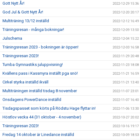
Gott Nytt År!
2022-12-29 15:36
God Jul & Gott Nytt År!
2022-12-20 20:17
Multiträning 13/12 inställd
2022-12-12 16:49
Träningsresan - många bokningar!
2022-12-09 13:50
Julschema
2022-12-04 15:22
Träningsresan 2023 - bokningen är öppen!
2022-12-03 16:58
Träningsresan 2023!
2022-11-29 20:48
Tumba Gymnastiks juluppvisning!
2022-11-23 18:08
Kvällens pass i Kassmyra inställt pga snö!
2022-11-21 16:59
Cirkel styrka inställd ikväll
2022-11-21 13:40
Multiträningen inställd tisdag 8 november
2022-11-07 23:01
Onsdagens PowerDance inställd
2022-11-07 16:40
Tisdagspasset som körts på Rödstu Hage flyttar in!
2022-11-06 13:30
Höstlov vecka 44 (31 oktober - 4 november)
2022-10-27 20:02
Träningsresan 2023!
2022-10-16 19:17
Fredag 14 oktober är Linedance inställd
2022-10-09 18:53