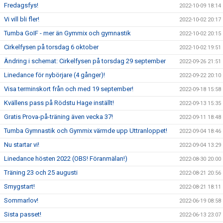
Fredagsfys!
2022-10-09 18:14
Vi vill bli fler!
2022-10-02 20:17
Tumba GoIF - mer än Gymmix och gymnastik
2022-10-02 20:15
Cirkelfysen på torsdag 6 oktober
2022-10-02 19:51
Ändring i schemat: Cirkelfysen på torsdag 29 september
2022-09-26 21:51
Linedance för nybörjare (4 gånger)!
2022-09-22 20:10
Visa terminskort från och med 19 september!
2022-09-18 15:58
Kvällens pass på Rödstu Hage inställt!
2022-09-13 15:35
Gratis Prova-på-träning även vecka 37!
2022-09-11 18:48
Tumba Gymnastik och Gymmix värmde upp Uttranloppet!
2022-09-04 18:46
Nu startar vi!
2022-09-04 13:29
Linedance hösten 2022 (OBS! Föranmälan!)
2022-08-30 20:00
Träning 23 och 25 augusti
2022-08-21 20:56
Smygstart!
2022-08-21 18:11
Sommarlov!
2022-06-19 08:58
Sista passet!
2022-06-13 23:07