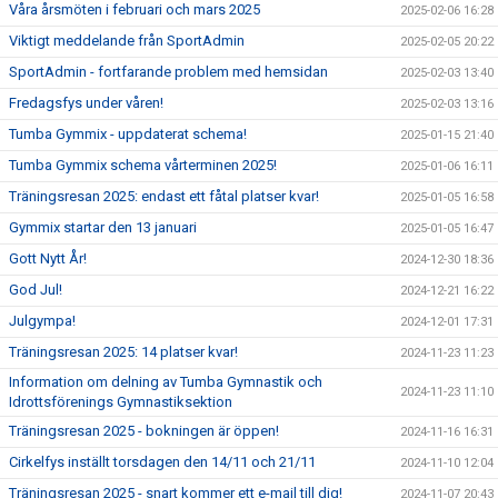
Våra årsmöten i februari och mars 2025
2025-02-06 16:28
Viktigt meddelande från SportAdmin
2025-02-05 20:22
SportAdmin - fortfarande problem med hemsidan
2025-02-03 13:40
Fredagsfys under våren!
2025-02-03 13:16
Tumba Gymmix - uppdaterat schema!
2025-01-15 21:40
Tumba Gymmix schema vårterminen 2025!
2025-01-06 16:11
Träningsresan 2025: endast ett fåtal platser kvar!
2025-01-05 16:58
Gymmix startar den 13 januari
2025-01-05 16:47
Gott Nytt År!
2024-12-30 18:36
God Jul!
2024-12-21 16:22
Julgympa!
2024-12-01 17:31
Träningsresan 2025: 14 platser kvar!
2024-11-23 11:23
Information om delning av Tumba Gymnastik och
2024-11-23 11:10
Idrottsförenings Gymnastiksektion
Träningsresan 2025 - bokningen är öppen!
2024-11-16 16:31
Cirkelfys inställt torsdagen den 14/11 och 21/11
2024-11-10 12:04
Träningsresan 2025 - snart kommer ett e-mail till dig!
2024-11-07 20:43