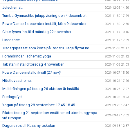
Julschemat!
2021-12-05 14:20
Tumba Gymnastiks juluppvisning den 4 december!
2021-11-30 17:29
PowerDance 1 december inställt, körs 9 december
2021-11-30 12:36
Cirkelfysen inställd måndag 22 november
2021-11-17 10:16
Linedance!
2021-11-12 17:09
Tisdagspasset som körts på Rödstu Hage flyttar in!
2021-11-03 21:17
Förändringar i schemat: yoga
2021-11-03 21:12
Tabatan inställd torsdag 4 november
2021-11-03 21:03
PowerDance inställd ikväll (27 nov)!
2021-10-27 15:20
Höstlovsschema!
2021-10-24 17:26
Multiträningen på tisdag 26 oktober är inställd
2021-10-23 17:07
Fredagsfys!
2021-10-03 18:23
Yogan på tisdag 28 september: 17.45-18.45
2021-09-26 17:47
Pilates tisdag 21 september ersätts med utomhusgympa
2021-09-19 17:02
vid Brosjön
Dagens ros till Kassmyraskolan
2021-09-18 12:37