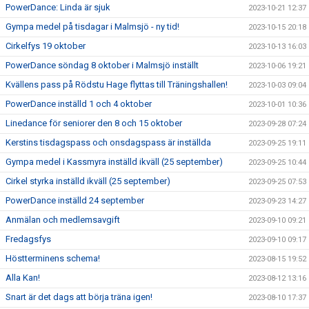
PowerDance: Linda är sjuk
2023-10-21 12:37
Gympa medel på tisdagar i Malmsjö - ny tid!
2023-10-15 20:18
Cirkelfys 19 oktober
2023-10-13 16:03
PowerDance söndag 8 oktober i Malmsjö inställt
2023-10-06 19:21
Kvällens pass på Rödstu Hage flyttas till Träningshallen!
2023-10-03 09:04
PowerDance inställd 1 och 4 oktober
2023-10-01 10:36
Linedance för seniorer den 8 och 15 oktober
2023-09-28 07:24
Kerstins tisdagspass och onsdagspass är inställda
2023-09-25 19:11
Gympa medel i Kassmyra inställd ikväll (25 september)
2023-09-25 10:44
Cirkel styrka inställd ikväll (25 september)
2023-09-25 07:53
PowerDance inställd 24 september
2023-09-23 14:27
Anmälan och medlemsavgift
2023-09-10 09:21
Fredagsfys
2023-09-10 09:17
Höstterminens schema!
2023-08-15 19:52
Alla Kan!
2023-08-12 13:16
Snart är det dags att börja träna igen!
2023-08-10 17:37