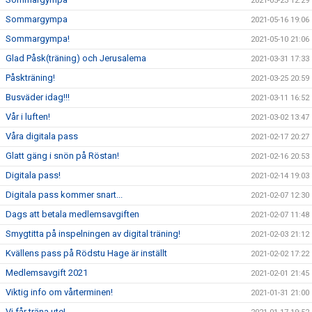
2021-05-23 12:29
Sommargympa
2021-05-16 19:06
Sommargympa!
2021-05-10 21:06
Glad Påsk(träning) och Jerusalema
2021-03-31 17:33
Påskträning!
2021-03-25 20:59
Busväder idag!!!
2021-03-11 16:52
Vår i luften!
2021-03-02 13:47
Våra digitala pass
2021-02-17 20:27
Glatt gäng i snön på Röstan!
2021-02-16 20:53
Digitala pass!
2021-02-14 19:03
Digitala pass kommer snart...
2021-02-07 12:30
Dags att betala medlemsavgiften
2021-02-07 11:48
Smygtitta på inspelningen av digital träning!
2021-02-03 21:12
Kvällens pass på Rödstu Hage är inställt
2021-02-02 17:22
Medlemsavgift 2021
2021-02-01 21:45
Viktig info om vårterminen!
2021-01-31 21:00
Vi får träna ute!