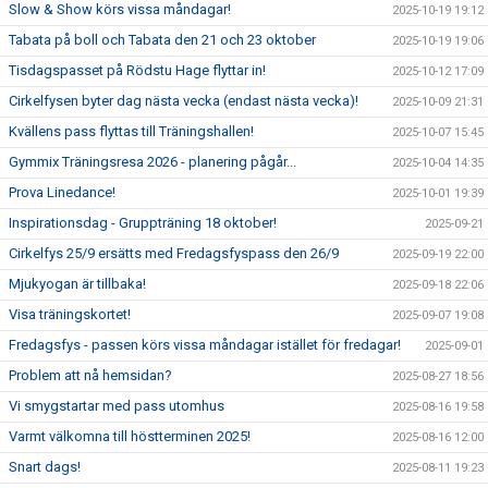
Slow & Show körs vissa måndagar!
2025-10-19 19:12
Tabata på boll och Tabata den 21 och 23 oktober
2025-10-19 19:06
Tisdagspasset på Rödstu Hage flyttar in!
2025-10-12 17:09
Cirkelfysen byter dag nästa vecka (endast nästa vecka)!
2025-10-09 21:31
Kvällens pass flyttas till Träningshallen!
2025-10-07 15:45
Gymmix Träningsresa 2026 - planering pågår...
2025-10-04 14:35
Prova Linedance!
2025-10-01 19:39
Inspirationsdag - Gruppträning 18 oktober!
2025-09-21
Cirkelfys 25/9 ersätts med Fredagsfyspass den 26/9
2025-09-19 22:00
Mjukyogan är tillbaka!
2025-09-18 22:06
Visa träningskortet!
2025-09-07 19:08
Fredagsfys - passen körs vissa måndagar istället för fredagar!
2025-09-01
Problem att nå hemsidan?
2025-08-27 18:56
Vi smygstartar med pass utomhus
2025-08-16 19:58
Varmt välkomna till höstterminen 2025!
2025-08-16 12:00
Snart dags!
2025-08-11 19:23