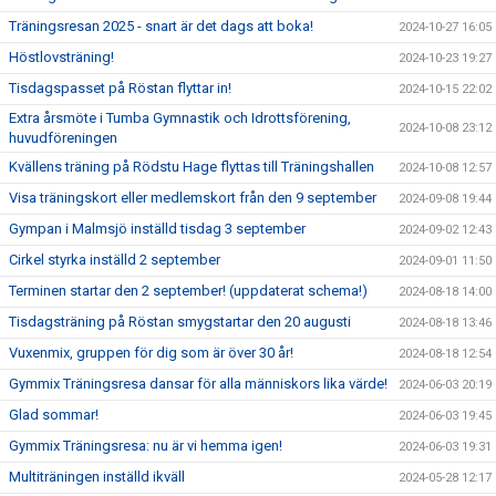
Träningsresan 2025 - snart är det dags att boka!
2024-10-27 16:05
Höstlovsträning!
2024-10-23 19:27
Tisdagspasset på Röstan flyttar in!
2024-10-15 22:02
Extra årsmöte i Tumba Gymnastik och Idrottsförening,
2024-10-08 23:12
huvudföreningen
Kvällens träning på Rödstu Hage flyttas till Träningshallen
2024-10-08 12:57
Visa träningskort eller medlemskort från den 9 september
2024-09-08 19:44
Gympan i Malmsjö inställd tisdag 3 september
2024-09-02 12:43
Cirkel styrka inställd 2 september
2024-09-01 11:50
Terminen startar den 2 september! (uppdaterat schema!)
2024-08-18 14:00
Tisdagsträning på Röstan smygstartar den 20 augusti
2024-08-18 13:46
Vuxenmix, gruppen för dig som är över 30 år!
2024-08-18 12:54
Gymmix Träningsresa dansar för alla människors lika värde!
2024-06-03 20:19
Glad sommar!
2024-06-03 19:45
Gymmix Träningsresa: nu är vi hemma igen!
2024-06-03 19:31
Multiträningen inställd ikväll
2024-05-28 12:17