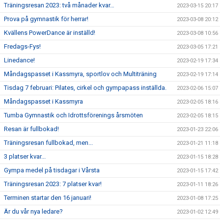
Träningsresan 2023: två månader kvar…
2023-03-15 20:17
Prova på gymnastik för herrar!
2023-03-08 20:12
Kvällens PowerDance är inställd!
2023-03-08 10:56
Fredags-Fys!
2023-03-05 17:21
Linedance!
2023-02-19 17:34
Måndagspasset i Kassmyra, sportlov och Multiträning
2023-02-19 17:14
Tisdag 7 februari: Pilates, cirkel och gympapass inställda.
2023-02-06 15:07
Måndagspasset i Kassmyra
2023-02-05 18:16
Tumba Gymnastik och Idrottsförenings årsmöten
2023-02-05 18:15
Resan är fullbokad!
2023-01-23 22:06
Träningsresan fullbokad, men...
2023-01-21 11:18
3 platser kvar...
2023-01-15 18:28
Gympa medel på tisdagar i Vårsta
2023-01-15 17:42
Träningsresan 2023: 7 platser kvar!
2023-01-11 18:26
Terminen startar den 16 januari!
2023-01-08 17:25
Är du vår nya ledare?
2023-01-02 12:49