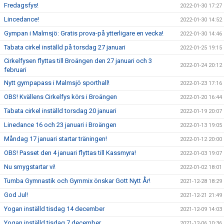
Fredagsfys!
2022-01-30 17:27
Lincedance!
2022-01-30 14:52
Gympan i Malmsjö: Gratis prova-på ytterligare en vecka!
2022-01-30 14:46
Tabata cirkel inställd på torsdag 27 januari
2022-01-25 19:15
Cirkelfysen flyttas till Broängen den 27 januari och 3
2022-01-24 20:12
februari
Nytt gympapass i Malmsjö sporthall!
2022-01-23 17:16
OBS! Kvällens Cirkelfys körs i Broängen
2022-01-20 16:44
Tabata cirkel inställd torsdag 20 januari
2022-01-19 20:07
Linedance 16 och 23 januari i Broängen
2022-01-13 19:05
Måndag 17 januari startar träningen!
2022-01-12 20:00
OBS! Passet den 4 januari flyttas till Kassmyra!
2022-01-03 19:07
Nu smygstartar vi!
2022-01-02 18:01
Tumba Gymnastik och Gymmix önskar Gott Nytt År!
2021-12-28 18:29
God Jul!
2021-12-21 21:49
Yogan inställd tisdag 14 december
2021-12-09 14:03
Yogan inställd tisdag 7 december
2021-12-06 10:36