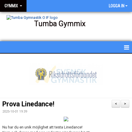
GYMMIX
LOGGA IN
Tumba Gymmix
HEM
NYHETER
KALENDER
SCHEMA
Prova Linedance!
<
>
BESKRIVNING AV PASSEN
2025-10-01 19:39
BILDGALLERI
Nu har du en unik möjlighet att testa Linedance!