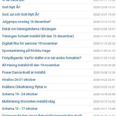
2021-01-17 19:52
Gott Nytt År!
2020-12-30 15:15
God Jul och Gott Nytt År!
2020-12-21 19:49
Julgympa onsdag 16 december!
2020-12-13 15:53
Enkät om träningstiderna i Broängen
2020-12-06 18:37
Träningen fortsatt inställd (till den 13 december)
2020-11-19 21:35
Digitalt fika för seniorer 19 november
2020-11-16 20:23
Spontanträning på Rödstu Hage
2020-11-09 21:13
Förtydligande: Varför ställer vi in när andra fortsätter?
2020-11-02 19:54
All träning inställd till den 19 november
2020-10-29 20:28
Power Dance ikväll är inställd
2020-10-28 15:24
Höstlov 26-31 oktober
2020-10-22 22:41
Kvällens Cirkelträning flyttar in
2020-10-20 16:51
Schema 19 - 24 oktober
2020-10-18 20:38
Multiträning Storvreten inställd idag
2020-10-12 16:43
Schema 12 - 17 oktober
2020-10-11 19:48
Träningen Rödstu Hage flyttad till träningshallen ikväll