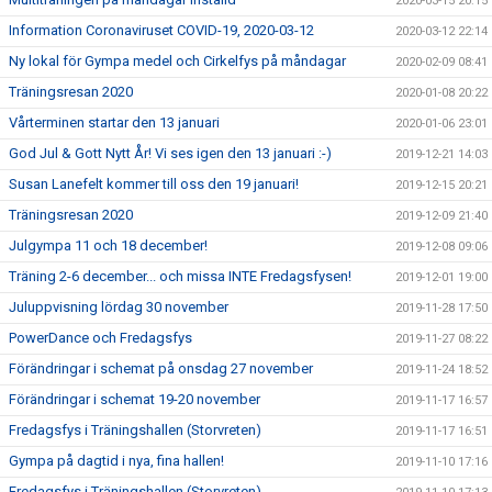
2020-03-15 20:15
Information Coronaviruset COVID-19, 2020-03-12
2020-03-12 22:14
Ny lokal för Gympa medel och Cirkelfys på måndagar
2020-02-09 08:41
Träningsresan 2020
2020-01-08 20:22
Vårterminen startar den 13 januari
2020-01-06 23:01
God Jul & Gott Nytt År! Vi ses igen den 13 januari :-)
2019-12-21 14:03
Susan Lanefelt kommer till oss den 19 januari!
2019-12-15 20:21
Träningsresan 2020
2019-12-09 21:40
Julgympa 11 och 18 december!
2019-12-08 09:06
Träning 2-6 december... och missa INTE Fredagsfysen!
2019-12-01 19:00
Juluppvisning lördag 30 november
2019-11-28 17:50
PowerDance och Fredagsfys
2019-11-27 08:22
Förändringar i schemat på onsdag 27 november
2019-11-24 18:52
Förändringar i schemat 19-20 november
2019-11-17 16:57
Fredagsfys i Träningshallen (Storvreten)
2019-11-17 16:51
Gympa på dagtid i nya, fina hallen!
2019-11-10 17:16
Fredagsfys i Träningshallen (Storvreten)