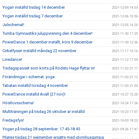
Yogan inställd tisdag 14 december
2021-12-09 14:03
Yogan inställd tisdag 7 december
2021-12-06 10:36
Julschemat!
2021-12-05 14:20
Tumba Gymnastiks juluppvisning den 4 december!
2021-11-30 17:29
PowerDance 1 december inställt, körs 9 december
2021-11-30 12:36
Cirkelfysen inställd måndag 22 november
2021-11-17 10:16
Linedance!
2021-11-12 17:09
Tisdagspasset som körts på Rödstu Hage flyttar in!
2021-11-03 21:17
Förändringar i schemat: yoga
2021-11-03 21:12
Tabatan inställd torsdag 4 november
2021-11-03 21:03
PowerDance inställd ikväll (27 nov)!
2021-10-27 15:20
Höstlovsschema!
2021-10-24 17:26
Multiträningen på tisdag 26 oktober är inställd
2021-10-23 17:07
Fredagsfys!
2021-10-03 18:23
Yogan på tisdag 28 september: 17.45-18.45
2021-09-26 17:47
Pilates tisdag 21 september ersätts med utomhusgympa