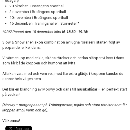
fredagar)!
DOKUMENT
20 oktober i Broängens sporthall
3 november i Broängens sporthall
TRÄNINGSRESA
10 november i Broängens sporthall
15 december i Träningshallen, Storvreten*
TRIVSELREGLER
*OBS! Passet den 15 december körs
kl. 18:30 - 19:15
!
KONTAKT
Slow & Show är en skön kombination av lugna rörelser i starten följt av
peppande, enkel dans.
VÅRA HALLAR
Vi värmer upp med enkla, sköna rörelser och sedan släpper vi loss i dans
som får både kroppen och humöret att lyfta.
PRISER
Alla kan vara med och vem vet, med lite extra glädje i kroppen kanske du
ANMÄLAN
dansar hela vägen hem.
Det blir en blandning av Moowy och dans till musikallåtar – en perfekt start
på veckan!
(Moowy = morgonpasset på Träningsresan; mjuka och stora rörelser som får
kroppen att bli varm och go).
Välkomna!