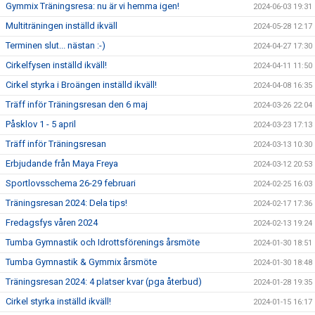
Gymmix Träningsresa: nu är vi hemma igen!
2024-06-03 19:31
Multiträningen inställd ikväll
2024-05-28 12:17
Terminen slut... nästan :-)
2024-04-27 17:30
Cirkelfysen inställd ikväll!
2024-04-11 11:50
Cirkel styrka i Broängen inställd ikväll!
2024-04-08 16:35
Träff inför Träningsresan den 6 maj
2024-03-26 22:04
Påsklov 1 - 5 april
2024-03-23 17:13
Träff inför Träningsresan
2024-03-13 10:30
Erbjudande från Maya Freya
2024-03-12 20:53
Sportlovsschema 26-29 februari
2024-02-25 16:03
Träningsresan 2024: Dela tips!
2024-02-17 17:36
Fredagsfys våren 2024
2024-02-13 19:24
Tumba Gymnastik och Idrottsförenings årsmöte
2024-01-30 18:51
Tumba Gymnastik & Gymmix årsmöte
2024-01-30 18:48
Träningsresan 2024: 4 platser kvar (pga återbud)
2024-01-28 19:35
Cirkel styrka inställd ikväll!
2024-01-15 16:17