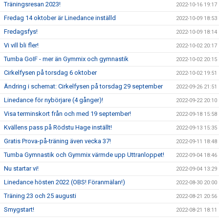
Träningsresan 2023!
2022-10-16 19:17
Fredag 14 oktober är Linedance inställd
2022-10-09 18:53
Fredagsfys!
2022-10-09 18:14
Vi vill bli fler!
2022-10-02 20:17
Tumba GoIF - mer än Gymmix och gymnastik
2022-10-02 20:15
Cirkelfysen på torsdag 6 oktober
2022-10-02 19:51
Ändring i schemat: Cirkelfysen på torsdag 29 september
2022-09-26 21:51
Linedance för nybörjare (4 gånger)!
2022-09-22 20:10
Visa terminskort från och med 19 september!
2022-09-18 15:58
Kvällens pass på Rödstu Hage inställt!
2022-09-13 15:35
Gratis Prova-på-träning även vecka 37!
2022-09-11 18:48
Tumba Gymnastik och Gymmix värmde upp Uttranloppet!
2022-09-04 18:46
Nu startar vi!
2022-09-04 13:29
Linedance hösten 2022 (OBS! Föranmälan!)
2022-08-30 20:00
Träning 23 och 25 augusti
2022-08-21 20:56
Smygstart!
2022-08-21 18:11