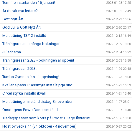
Terminen startar den 16 januari!
2023-01-08 17:25
Är du vår nya ledare?
2023-01-02 12:49
Gott Nytt År!
2022-12-29 15:36
God Jul & Gott Nytt År!
2022-12-20 20:17
Multiträning 13/12 inställd
2022-12-12 16:49
Träningsresan - många bokningar!
2022-12-09 13:50
Julschema
2022-12-04 15:22
Träningsresan 2023 - bokningen är öppen!
2022-12-03 16:58
Träningsresan 2023!
2022-11-29 20:48
Tumba Gymnastiks juluppvisning!
2022-11-23 18:08
Kvällens pass i Kassmyra inställt pga snö!
2022-11-21 16:59
Cirkel styrka inställd ikväll
2022-11-21 13:40
Multiträningen inställd tisdag 8 november
2022-11-07 23:01
Onsdagens PowerDance inställd
2022-11-07 16:40
Tisdagspasset som körts på Rödstu Hage flyttar in!
2022-11-06 13:30
Höstlov vecka 44 (31 oktober - 4 november)
2022-10-27 20:02