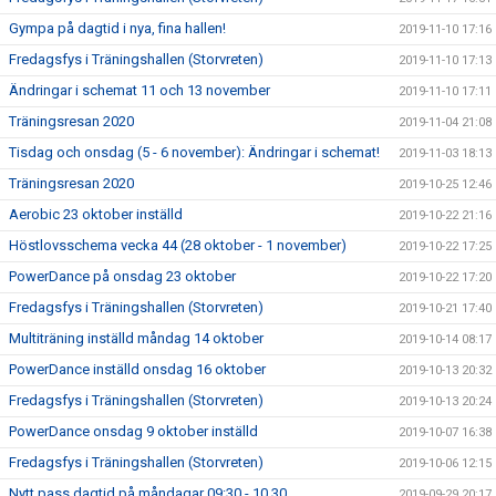
Gympa på dagtid i nya, fina hallen!
2019-11-10 17:16
Fredagsfys i Träningshallen (Storvreten)
2019-11-10 17:13
Ändringar i schemat 11 och 13 november
2019-11-10 17:11
Träningsresan 2020
2019-11-04 21:08
Tisdag och onsdag (5 - 6 november): Ändringar i schemat!
2019-11-03 18:13
Träningsresan 2020
2019-10-25 12:46
Aerobic 23 oktober inställd
2019-10-22 21:16
Höstlovsschema vecka 44 (28 oktober - 1 november)
2019-10-22 17:25
PowerDance på onsdag 23 oktober
2019-10-22 17:20
Fredagsfys i Träningshallen (Storvreten)
2019-10-21 17:40
Multiträning inställd måndag 14 oktober
2019-10-14 08:17
PowerDance inställd onsdag 16 oktober
2019-10-13 20:32
Fredagsfys i Träningshallen (Storvreten)
2019-10-13 20:24
PowerDance onsdag 9 oktober inställd
2019-10-07 16:38
Fredagsfys i Träningshallen (Storvreten)
2019-10-06 12:15
Nytt pass dagtid på måndagar 09:30 - 10.30
2019-09-29 20:17