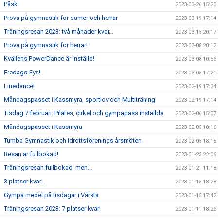
Påsk!
2023-03-26 15:20
Prova på gymnastik för damer och herrar
2023-03-19 17:14
Träningsresan 2023: två månader kvar…
2023-03-15 20:17
Prova på gymnastik för herrar!
2023-03-08 20:12
Kvällens PowerDance är inställd!
2023-03-08 10:56
Fredags-Fys!
2023-03-05 17:21
Linedance!
2023-02-19 17:34
Måndagspasset i Kassmyra, sportlov och Multiträning
2023-02-19 17:14
Tisdag 7 februari: Pilates, cirkel och gympapass inställda.
2023-02-06 15:07
Måndagspasset i Kassmyra
2023-02-05 18:16
Tumba Gymnastik och Idrottsförenings årsmöten
2023-02-05 18:15
Resan är fullbokad!
2023-01-23 22:06
Träningsresan fullbokad, men...
2023-01-21 11:18
3 platser kvar...
2023-01-15 18:28
Gympa medel på tisdagar i Vårsta
2023-01-15 17:42
Träningsresan 2023: 7 platser kvar!
2023-01-11 18:26