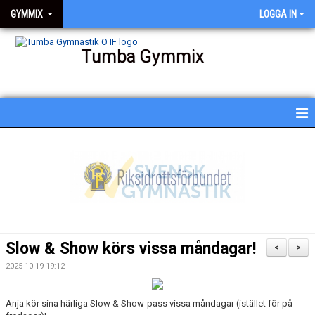
GYMMIX
LOGGA IN
Tumba Gymmix
HEM
NYHETER
KALENDER
SCHEMA
Slow & Show körs vissa måndagar!
<
>
BESKRIVNING AV PASSEN
2025-10-19 19:12
BILDGALLERI
Anja kör sina härliga Slow & Show-pass vissa måndagar (istället för på