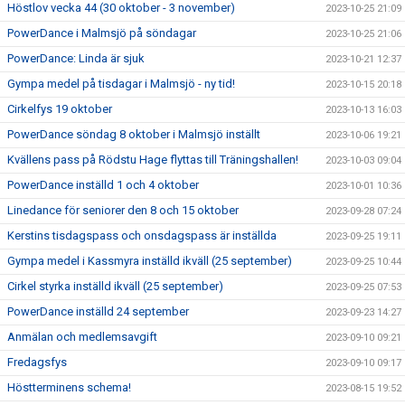
Höstlov vecka 44 (30 oktober - 3 november)
2023-10-25 21:09
PowerDance i Malmsjö på söndagar
2023-10-25 21:06
PowerDance: Linda är sjuk
2023-10-21 12:37
Gympa medel på tisdagar i Malmsjö - ny tid!
2023-10-15 20:18
Cirkelfys 19 oktober
2023-10-13 16:03
PowerDance söndag 8 oktober i Malmsjö inställt
2023-10-06 19:21
Kvällens pass på Rödstu Hage flyttas till Träningshallen!
2023-10-03 09:04
PowerDance inställd 1 och 4 oktober
2023-10-01 10:36
Linedance för seniorer den 8 och 15 oktober
2023-09-28 07:24
Kerstins tisdagspass och onsdagspass är inställda
2023-09-25 19:11
Gympa medel i Kassmyra inställd ikväll (25 september)
2023-09-25 10:44
Cirkel styrka inställd ikväll (25 september)
2023-09-25 07:53
PowerDance inställd 24 september
2023-09-23 14:27
Anmälan och medlemsavgift
2023-09-10 09:21
Fredagsfys
2023-09-10 09:17
Höstterminens schema!
2023-08-15 19:52