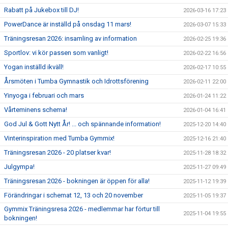
Rabatt på Jukebox till DJ!
2026-03-16 17:23
PowerDance är inställd på onsdag 11 mars!
2026-03-07 15:33
Träningsresan 2026: insamling av information
2026-02-25 19:36
Sportlov: vi kör passen som vanligt!
2026-02-22 16:56
Yogan inställd ikväll!
2026-02-17 10:55
Årsmöten i Tumba Gymnastik och Idrottsförening
2026-02-11 22:00
Yinyoga i februari och mars
2026-01-24 11:22
Vårteminens schema!
2026-01-04 16:41
God Jul & Gott Nytt År! ... och spännande information!
2025-12-20 14:40
Vinterinspiration med Tumba Gymmix!
2025-12-16 21:40
Träningsresan 2026 - 20 platser kvar!
2025-11-28 18:32
Julgympa!
2025-11-27 09:49
Träningsresan 2026 - bokningen är öppen för alla!
2025-11-12 19:39
Förändringar i schemat 12, 13 och 20 november
2025-11-05 19:37
Gymmix Träningsresa 2026 - medlemmar har förtur till
2025-11-04 19:55
bokningen!