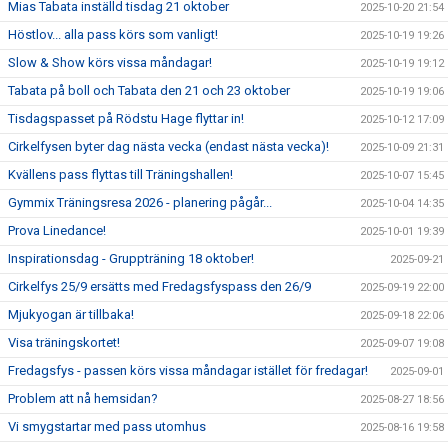
Mias Tabata inställd tisdag 21 oktober
2025-10-20 21:54
Höstlov... alla pass körs som vanligt!
2025-10-19 19:26
Slow & Show körs vissa måndagar!
2025-10-19 19:12
Tabata på boll och Tabata den 21 och 23 oktober
2025-10-19 19:06
Tisdagspasset på Rödstu Hage flyttar in!
2025-10-12 17:09
Cirkelfysen byter dag nästa vecka (endast nästa vecka)!
2025-10-09 21:31
Kvällens pass flyttas till Träningshallen!
2025-10-07 15:45
Gymmix Träningsresa 2026 - planering pågår...
2025-10-04 14:35
Prova Linedance!
2025-10-01 19:39
Inspirationsdag - Gruppträning 18 oktober!
2025-09-21
Cirkelfys 25/9 ersätts med Fredagsfyspass den 26/9
2025-09-19 22:00
Mjukyogan är tillbaka!
2025-09-18 22:06
Visa träningskortet!
2025-09-07 19:08
Fredagsfys - passen körs vissa måndagar istället för fredagar!
2025-09-01
Problem att nå hemsidan?
2025-08-27 18:56
Vi smygstartar med pass utomhus
2025-08-16 19:58