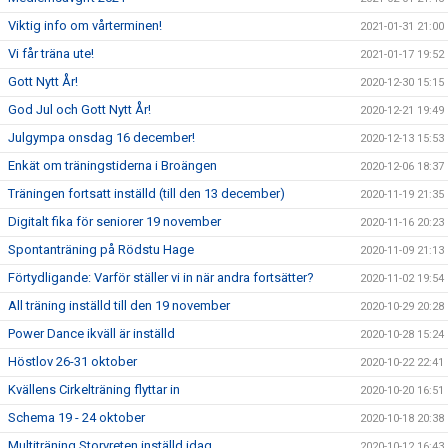
Viktig info om vårterminen!
2021-01-31 21:00
Vi får träna ute!
2021-01-17 19:52
Gott Nytt År!
2020-12-30 15:15
God Jul och Gott Nytt År!
2020-12-21 19:49
Julgympa onsdag 16 december!
2020-12-13 15:53
Enkät om träningstiderna i Broängen
2020-12-06 18:37
Träningen fortsatt inställd (till den 13 december)
2020-11-19 21:35
Digitalt fika för seniorer 19 november
2020-11-16 20:23
Spontanträning på Rödstu Hage
2020-11-09 21:13
Förtydligande: Varför ställer vi in när andra fortsätter?
2020-11-02 19:54
All träning inställd till den 19 november
2020-10-29 20:28
Power Dance ikväll är inställd
2020-10-28 15:24
Höstlov 26-31 oktober
2020-10-22 22:41
Kvällens Cirkelträning flyttar in
2020-10-20 16:51
Schema 19 - 24 oktober
2020-10-18 20:38
Multiträning Storvreten inställd idag
2020-10-12 16:43