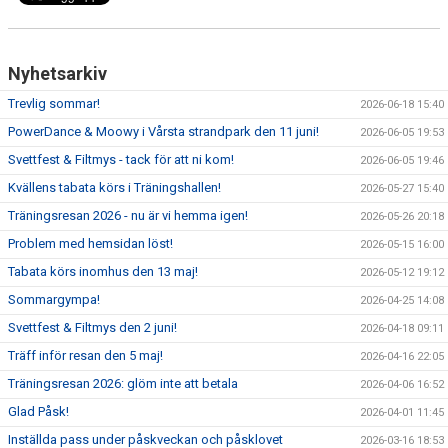
Nyhetsarkiv
Trevlig sommar!
2026-06-18 15:40
PowerDance & Moowy i Vårsta strandpark den 11 juni!
2026-06-05 19:53
Svettfest & Filtmys - tack för att ni kom!
2026-06-05 19:46
Kvällens tabata körs i Träningshallen!
2026-05-27 15:40
Träningsresan 2026 - nu är vi hemma igen!
2026-05-26 20:18
Problem med hemsidan löst!
2026-05-15 16:00
Tabata körs inomhus den 13 maj!
2026-05-12 19:12
Sommargympa!
2026-04-25 14:08
Svettfest & Filtmys den 2 juni!
2026-04-18 09:11
Träff inför resan den 5 maj!
2026-04-16 22:05
Träningsresan 2026: glöm inte att betala
2026-04-06 16:52
Glad Påsk!
2026-04-01 11:45
Inställda pass under påskveckan och påsklovet
2026-03-16 18:53