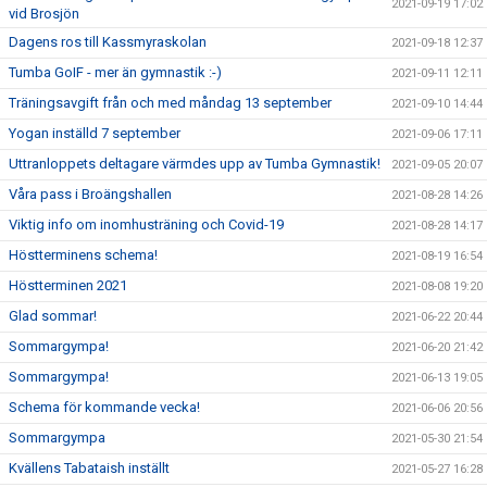
2021-09-19 17:02
vid Brosjön
Dagens ros till Kassmyraskolan
2021-09-18 12:37
Tumba GoIF - mer än gymnastik :-)
2021-09-11 12:11
Träningsavgift från och med måndag 13 september
2021-09-10 14:44
Yogan inställd 7 september
2021-09-06 17:11
Uttranloppets deltagare värmdes upp av Tumba Gymnastik!
2021-09-05 20:07
Våra pass i Broängshallen
2021-08-28 14:26
Viktig info om inomhusträning och Covid-19
2021-08-28 14:17
Höstterminens schema!
2021-08-19 16:54
Höstterminen 2021
2021-08-08 19:20
Glad sommar!
2021-06-22 20:44
Sommargympa!
2021-06-20 21:42
Sommargympa!
2021-06-13 19:05
Schema för kommande vecka!
2021-06-06 20:56
Sommargympa
2021-05-30 21:54
Kvällens Tabataish inställt
2021-05-27 16:28