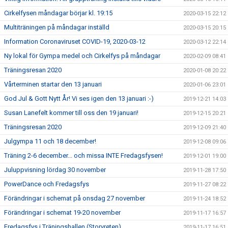
Cirkelfysen måndagar börjar kl. 19:15
2020-03-15 22:12
Multiträningen på måndagar inställd
2020-03-15 20:15
Information Coronaviruset COVID-19, 2020-03-12
2020-03-12 22:14
Ny lokal för Gympa medel och Cirkelfys på måndagar
2020-02-09 08:41
Träningsresan 2020
2020-01-08 20:22
Vårterminen startar den 13 januari
2020-01-06 23:01
God Jul & Gott Nytt År! Vi ses igen den 13 januari :-)
2019-12-21 14:03
Susan Lanefelt kommer till oss den 19 januari!
2019-12-15 20:21
Träningsresan 2020
2019-12-09 21:40
Julgympa 11 och 18 december!
2019-12-08 09:06
Träning 2-6 december... och missa INTE Fredagsfysen!
2019-12-01 19:00
Juluppvisning lördag 30 november
2019-11-28 17:50
PowerDance och Fredagsfys
2019-11-27 08:22
Förändringar i schemat på onsdag 27 november
2019-11-24 18:52
Förändringar i schemat 19-20 november
2019-11-17 16:57
Fredagsfys i Träningshallen (Storvreten)
2019-11-17 16:51