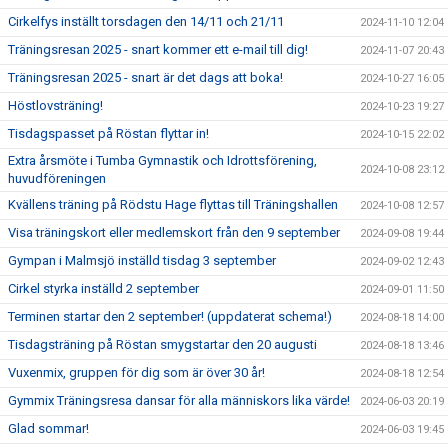
Cirkelfys inställt torsdagen den 14/11 och 21/11
2024-11-10 12:04
Träningsresan 2025 - snart kommer ett e-mail till dig!
2024-11-07 20:43
Träningsresan 2025 - snart är det dags att boka!
2024-10-27 16:05
Höstlovsträning!
2024-10-23 19:27
Tisdagspasset på Röstan flyttar in!
2024-10-15 22:02
Extra årsmöte i Tumba Gymnastik och Idrottsförening,
2024-10-08 23:12
huvudföreningen
Kvällens träning på Rödstu Hage flyttas till Träningshallen
2024-10-08 12:57
Visa träningskort eller medlemskort från den 9 september
2024-09-08 19:44
Gympan i Malmsjö inställd tisdag 3 september
2024-09-02 12:43
Cirkel styrka inställd 2 september
2024-09-01 11:50
Terminen startar den 2 september! (uppdaterat schema!)
2024-08-18 14:00
Tisdagsträning på Röstan smygstartar den 20 augusti
2024-08-18 13:46
Vuxenmix, gruppen för dig som är över 30 år!
2024-08-18 12:54
Gymmix Träningsresa dansar för alla människors lika värde!
2024-06-03 20:19
Glad sommar!
2024-06-03 19:45