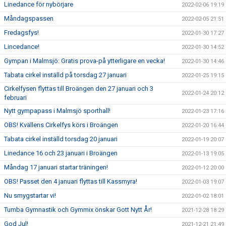
Linedance för nybörjare
2022-02-06 19:19
Måndagspassen
2022-02-05 21:51
Fredagsfys!
2022-01-30 17:27
Lincedance!
2022-01-30 14:52
Gympan i Malmsjö: Gratis prova-på ytterligare en vecka!
2022-01-30 14:46
Tabata cirkel inställd på torsdag 27 januari
2022-01-25 19:15
Cirkelfysen flyttas till Broängen den 27 januari och 3
2022-01-24 20:12
februari
Nytt gympapass i Malmsjö sporthall!
2022-01-23 17:16
OBS! Kvällens Cirkelfys körs i Broängen
2022-01-20 16:44
Tabata cirkel inställd torsdag 20 januari
2022-01-19 20:07
Linedance 16 och 23 januari i Broängen
2022-01-13 19:05
Måndag 17 januari startar träningen!
2022-01-12 20:00
OBS! Passet den 4 januari flyttas till Kassmyra!
2022-01-03 19:07
Nu smygstartar vi!
2022-01-02 18:01
Tumba Gymnastik och Gymmix önskar Gott Nytt År!
2021-12-28 18:29
God Jul!
2021-12-21 21:49