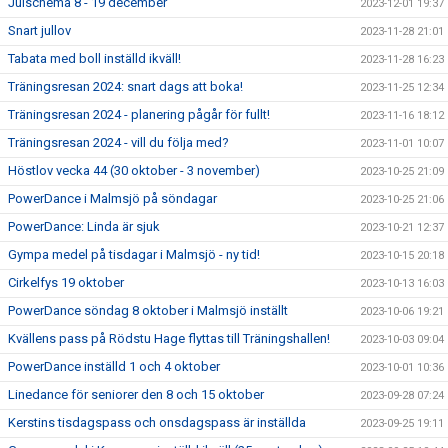
Julschema 8 - 19 december
2023-12-01 19:37
Snart jullov
2023-11-28 21:01
Tabata med boll inställd ikväll!
2023-11-28 16:23
Träningsresan 2024: snart dags att boka!
2023-11-25 12:34
Träningsresan 2024 - planering pågår för fullt!
2023-11-16 18:12
Träningsresan 2024 - vill du följa med?
2023-11-01 10:07
Höstlov vecka 44 (30 oktober - 3 november)
2023-10-25 21:09
PowerDance i Malmsjö på söndagar
2023-10-25 21:06
PowerDance: Linda är sjuk
2023-10-21 12:37
Gympa medel på tisdagar i Malmsjö - ny tid!
2023-10-15 20:18
Cirkelfys 19 oktober
2023-10-13 16:03
PowerDance söndag 8 oktober i Malmsjö inställt
2023-10-06 19:21
Kvällens pass på Rödstu Hage flyttas till Träningshallen!
2023-10-03 09:04
PowerDance inställd 1 och 4 oktober
2023-10-01 10:36
Linedance för seniorer den 8 och 15 oktober
2023-09-28 07:24
Kerstins tisdagspass och onsdagspass är inställda
2023-09-25 19:11