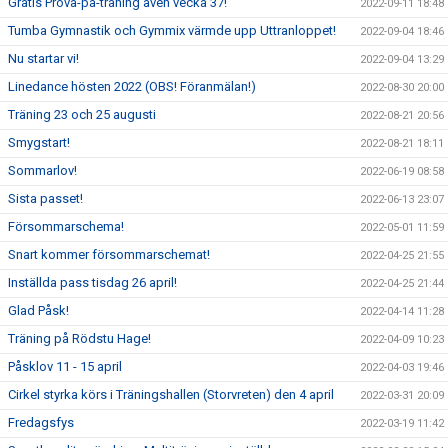
Gratis Prova-på-träning även vecka 37!
2022-09-11 18:48
Tumba Gymnastik och Gymmix värmde upp Uttranloppet!
2022-09-04 18:46
Nu startar vi!
2022-09-04 13:29
Linedance hösten 2022 (OBS! Föranmälan!)
2022-08-30 20:00
Träning 23 och 25 augusti
2022-08-21 20:56
Smygstart!
2022-08-21 18:11
Sommarlov!
2022-06-19 08:58
Sista passet!
2022-06-13 23:07
Försommarschema!
2022-05-01 11:59
Snart kommer försommarschemat!
2022-04-25 21:55
Inställda pass tisdag 26 april!
2022-04-25 21:44
Glad Påsk!
2022-04-14 11:28
Träning på Rödstu Hage!
2022-04-09 10:23
Påsklov 11 - 15 april
2022-04-03 19:46
Cirkel styrka körs i Träningshallen (Storvreten) den 4 april
2022-03-31 20:09
Fredagsfys
2022-03-19 11:42