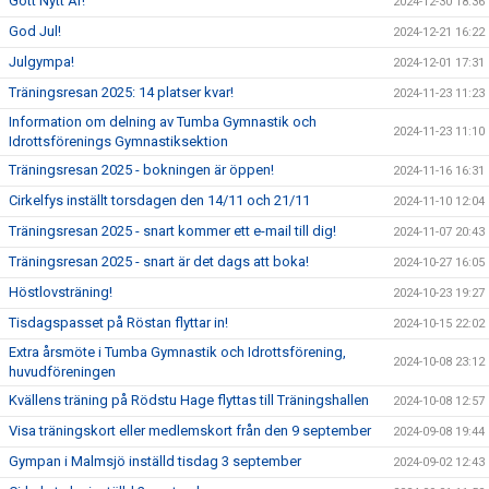
Gott Nytt År!
2024-12-30 18:36
God Jul!
2024-12-21 16:22
Julgympa!
2024-12-01 17:31
Träningsresan 2025: 14 platser kvar!
2024-11-23 11:23
Information om delning av Tumba Gymnastik och
2024-11-23 11:10
Idrottsförenings Gymnastiksektion
Träningsresan 2025 - bokningen är öppen!
2024-11-16 16:31
Cirkelfys inställt torsdagen den 14/11 och 21/11
2024-11-10 12:04
Träningsresan 2025 - snart kommer ett e-mail till dig!
2024-11-07 20:43
Träningsresan 2025 - snart är det dags att boka!
2024-10-27 16:05
Höstlovsträning!
2024-10-23 19:27
Tisdagspasset på Röstan flyttar in!
2024-10-15 22:02
Extra årsmöte i Tumba Gymnastik och Idrottsförening,
2024-10-08 23:12
huvudföreningen
Kvällens träning på Rödstu Hage flyttas till Träningshallen
2024-10-08 12:57
Visa träningskort eller medlemskort från den 9 september
2024-09-08 19:44
Gympan i Malmsjö inställd tisdag 3 september
2024-09-02 12:43