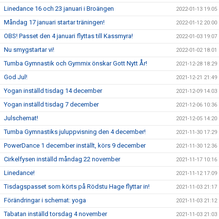
Linedance 16 och 23 januari i Broängen
2022-01-13 19:05
Måndag 17 januari startar träningen!
2022-01-12 20:00
OBS! Passet den 4 januari flyttas till Kassmyra!
2022-01-03 19:07
Nu smygstartar vi!
2022-01-02 18:01
Tumba Gymnastik och Gymmix önskar Gott Nytt År!
2021-12-28 18:29
God Jul!
2021-12-21 21:49
Yogan inställd tisdag 14 december
2021-12-09 14:03
Yogan inställd tisdag 7 december
2021-12-06 10:36
Julschemat!
2021-12-05 14:20
Tumba Gymnastiks juluppvisning den 4 december!
2021-11-30 17:29
PowerDance 1 december inställt, körs 9 december
2021-11-30 12:36
Cirkelfysen inställd måndag 22 november
2021-11-17 10:16
Linedance!
2021-11-12 17:09
Tisdagspasset som körts på Rödstu Hage flyttar in!
2021-11-03 21:17
Förändringar i schemat: yoga
2021-11-03 21:12
Tabatan inställd torsdag 4 november
2021-11-03 21:03