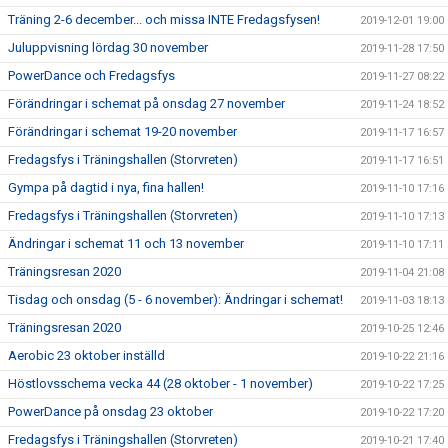
Träning 2-6 december... och missa INTE Fredagsfysen!
2019-12-01 19:00
Juluppvisning lördag 30 november
2019-11-28 17:50
PowerDance och Fredagsfys
2019-11-27 08:22
Förändringar i schemat på onsdag 27 november
2019-11-24 18:52
Förändringar i schemat 19-20 november
2019-11-17 16:57
Fredagsfys i Träningshallen (Storvreten)
2019-11-17 16:51
Gympa på dagtid i nya, fina hallen!
2019-11-10 17:16
Fredagsfys i Träningshallen (Storvreten)
2019-11-10 17:13
Ändringar i schemat 11 och 13 november
2019-11-10 17:11
Träningsresan 2020
2019-11-04 21:08
Tisdag och onsdag (5 - 6 november): Ändringar i schemat!
2019-11-03 18:13
Träningsresan 2020
2019-10-25 12:46
Aerobic 23 oktober inställd
2019-10-22 21:16
Höstlovsschema vecka 44 (28 oktober - 1 november)
2019-10-22 17:25
PowerDance på onsdag 23 oktober
2019-10-22 17:20
Fredagsfys i Träningshallen (Storvreten)
2019-10-21 17:40