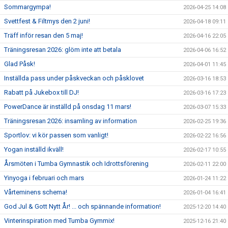
Sommargympa!
2026-04-25 14:08
Svettfest & Filtmys den 2 juni!
2026-04-18 09:11
Träff inför resan den 5 maj!
2026-04-16 22:05
Träningsresan 2026: glöm inte att betala
2026-04-06 16:52
Glad Påsk!
2026-04-01 11:45
Inställda pass under påskveckan och påsklovet
2026-03-16 18:53
Rabatt på Jukebox till DJ!
2026-03-16 17:23
PowerDance är inställd på onsdag 11 mars!
2026-03-07 15:33
Träningsresan 2026: insamling av information
2026-02-25 19:36
Sportlov: vi kör passen som vanligt!
2026-02-22 16:56
Yogan inställd ikväll!
2026-02-17 10:55
Årsmöten i Tumba Gymnastik och Idrottsförening
2026-02-11 22:00
Yinyoga i februari och mars
2026-01-24 11:22
Vårteminens schema!
2026-01-04 16:41
God Jul & Gott Nytt År! ... och spännande information!
2025-12-20 14:40
Vinterinspiration med Tumba Gymmix!
2025-12-16 21:40