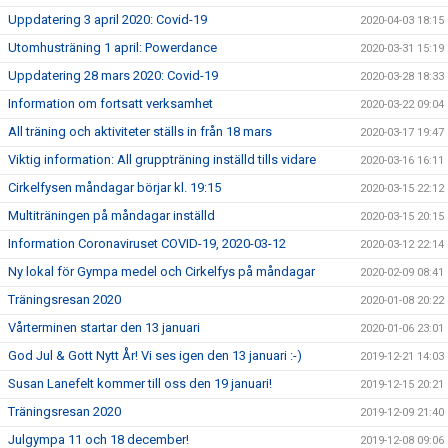
Uppdatering 3 april 2020: Covid-19
2020-04-03 18:15
Utomhusträning 1 april: Powerdance
2020-03-31 15:19
Uppdatering 28 mars 2020: Covid-19
2020-03-28 18:33
Information om fortsatt verksamhet
2020-03-22 09:04
All träning och aktiviteter ställs in från 18 mars
2020-03-17 19:47
Viktig information: All gruppträning inställd tills vidare
2020-03-16 16:11
Cirkelfysen måndagar börjar kl. 19:15
2020-03-15 22:12
Multiträningen på måndagar inställd
2020-03-15 20:15
Information Coronaviruset COVID-19, 2020-03-12
2020-03-12 22:14
Ny lokal för Gympa medel och Cirkelfys på måndagar
2020-02-09 08:41
Träningsresan 2020
2020-01-08 20:22
Vårterminen startar den 13 januari
2020-01-06 23:01
God Jul & Gott Nytt År! Vi ses igen den 13 januari :-)
2019-12-21 14:03
Susan Lanefelt kommer till oss den 19 januari!
2019-12-15 20:21
Träningsresan 2020
2019-12-09 21:40
Julgympa 11 och 18 december!
2019-12-08 09:06