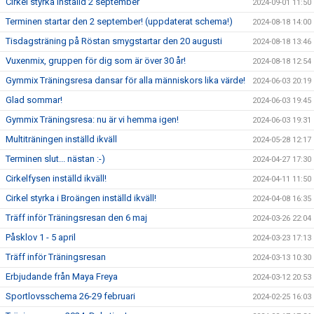
Cirkel styrka inställd 2 september
2024-09-01 11:50
Terminen startar den 2 september! (uppdaterat schema!)
2024-08-18 14:00
Tisdagsträning på Röstan smygstartar den 20 augusti
2024-08-18 13:46
Vuxenmix, gruppen för dig som är över 30 år!
2024-08-18 12:54
Gymmix Träningsresa dansar för alla människors lika värde!
2024-06-03 20:19
Glad sommar!
2024-06-03 19:45
Gymmix Träningsresa: nu är vi hemma igen!
2024-06-03 19:31
Multiträningen inställd ikväll
2024-05-28 12:17
Terminen slut... nästan :-)
2024-04-27 17:30
Cirkelfysen inställd ikväll!
2024-04-11 11:50
Cirkel styrka i Broängen inställd ikväll!
2024-04-08 16:35
Träff inför Träningsresan den 6 maj
2024-03-26 22:04
Påsklov 1 - 5 april
2024-03-23 17:13
Träff inför Träningsresan
2024-03-13 10:30
Erbjudande från Maya Freya
2024-03-12 20:53
Sportlovsschema 26-29 februari
2024-02-25 16:03