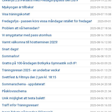
Cirkelfys 25/9 ersätts med Fredagsfyspass den 26/9
2025-09-19 22:00
Mjukyogan är tillbaka!
2025-09-18 22:06
Visa träningskortet!
2025-09-07 19:08
Fredagsfys - passen körs vissa måndagar istället för fredagar!
2025-09-01
Problem att nå hemsidan?
2025-08-27 18:56
Vi smygstartar med pass utomhus
2025-08-16 19:58
Varmt välkomna till höstterminen 2025!
2025-08-16 12:00
Snart dags!
2025-08-11 19:23
Sommarlov!
2025-06-08 10:31
Grattis på 100-årsdagen Botkyrka Gymnastik och IF!
2025-06-03 09:25
Träningsresan 2025 - en underbar vecka!
2025-06-01 13:29
Svettfest & Filtmys den 2 juni kl. 18:15
2025-05-27 20:22
Sommarschema - uppdaterat!
2025-04-24 20:58
Påsklovsschema
2025-04-09 21:34
Unik möjlighet att testa balett!
2025-04-06 18:10
Träff inför Träningsresan!
2025-04-05 16:03