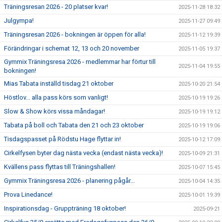
Träningsresan 2026 - 20 platser kvar!
2025-11-28 18:32
Julgympa!
2025-11-27 09:49
Träningsresan 2026 - bokningen är öppen för alla!
2025-11-12 19:39
Förändringar i schemat 12, 13 och 20 november
2025-11-05 19:37
Gymmix Träningsresa 2026 - medlemmar har förtur till
2025-11-04 19:55
bokningen!
Mias Tabata inställd tisdag 21 oktober
2025-10-20 21:54
Höstlov... alla pass körs som vanligt!
2025-10-19 19:26
Slow & Show körs vissa måndagar!
2025-10-19 19:12
Tabata på boll och Tabata den 21 och 23 oktober
2025-10-19 19:06
Tisdagspasset på Rödstu Hage flyttar in!
2025-10-12 17:09
Cirkelfysen byter dag nästa vecka (endast nästa vecka)!
2025-10-09 21:31
Kvällens pass flyttas till Träningshallen!
2025-10-07 15:45
Gymmix Träningsresa 2026 - planering pågår...
2025-10-04 14:35
Prova Linedance!
2025-10-01 19:39
Inspirationsdag - Gruppträning 18 oktober!
2025-09-21