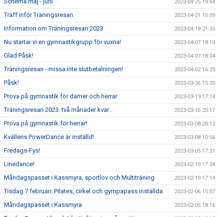
Schema maj - juni
2023-04-25 19:44
Träff inför Träningsresan
2023-04-21 15:09
Information om Träningsresan 2023
2023-04-18 21:33
Nu startar vi en gymnastikgrupp för vuxna!
2023-04-07 18:10
Glad Påsk!
2023-04-07 18:04
Träningsresan - missa inte slutbetalningen!
2023-04-02 16:29
Påsk!
2023-03-26 15:20
Prova på gymnastik för damer och herrar
2023-03-19 17:14
Träningsresan 2023: två månader kvar…
2023-03-15 20:17
Prova på gymnastik för herrar!
2023-03-08 20:12
Kvällens PowerDance är inställd!
2023-03-08 10:56
Fredags-Fys!
2023-03-05 17:21
Linedance!
2023-02-19 17:34
Måndagspasset i Kassmyra, sportlov och Multiträning
2023-02-19 17:14
Tisdag 7 februari: Pilates, cirkel och gympapass inställda.
2023-02-06 15:07
Måndagspasset i Kassmyra
2023-02-05 18:16