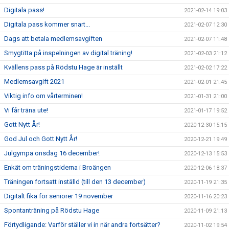
Digitala pass!
2021-02-14 19:03
Digitala pass kommer snart...
2021-02-07 12:30
Dags att betala medlemsavgiften
2021-02-07 11:48
Smygtitta på inspelningen av digital träning!
2021-02-03 21:12
Kvällens pass på Rödstu Hage är inställt
2021-02-02 17:22
Medlemsavgift 2021
2021-02-01 21:45
Viktig info om vårterminen!
2021-01-31 21:00
Vi får träna ute!
2021-01-17 19:52
Gott Nytt År!
2020-12-30 15:15
God Jul och Gott Nytt År!
2020-12-21 19:49
Julgympa onsdag 16 december!
2020-12-13 15:53
Enkät om träningstiderna i Broängen
2020-12-06 18:37
Träningen fortsatt inställd (till den 13 december)
2020-11-19 21:35
Digitalt fika för seniorer 19 november
2020-11-16 20:23
Spontanträning på Rödstu Hage
2020-11-09 21:13
Förtydligande: Varför ställer vi in när andra fortsätter?
2020-11-02 19:54