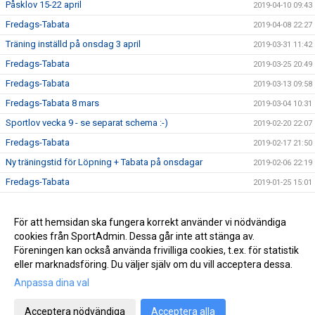
Påsklov 15-22 april
2019-04-10 09:43
Fredags-Tabata
2019-04-08 22:27
Träning inställd på onsdag 3 april
2019-03-31 11:42
Fredags-Tabata
2019-03-25 20:49
Fredags-Tabata
2019-03-13 09:58
Fredags-Tabata 8 mars
2019-03-04 10:31
Sportlov vecka 9 - se separat schema :-)
2019-02-20 22:07
Fredags-Tabata
2019-02-17 21:50
Ny träningstid för Löpning + Tabata på onsdagar
2019-02-06 22:19
Fredags-Tabata
2019-01-25 15:01
Vårterminen börjar nu!
2019-01-13 17:51
Ny rutin för köp av termins- / träningskort
För att hemsidan ska fungera korrekt använder vi nödvändiga
2018-12-22 16:09
cookies från SportAdmin. Dessa går inte att stänga av.
Vårterminen börjar 14 januari
2018-12-22 16:06
Föreningen kan också använda frivilliga cookies, t.ex. för statistik
eller marknadsföring. Du väljer själv om du vill acceptera dessa.
Anpassa dina val
Cookie-inställningar
Gå till Webbversion
Acceptera nödvändiga
Acceptera alla