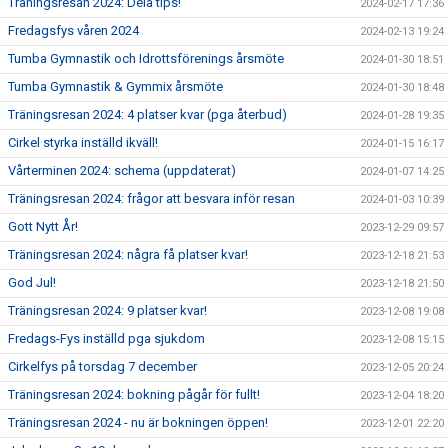
Träningsresan 2024: Dela tips!
2024-02-17 17:36
Fredagsfys våren 2024
2024-02-13 19:24
Tumba Gymnastik och Idrottsförenings årsmöte
2024-01-30 18:51
Tumba Gymnastik & Gymmix årsmöte
2024-01-30 18:48
Träningsresan 2024: 4 platser kvar (pga återbud)
2024-01-28 19:35
Cirkel styrka inställd ikväll!
2024-01-15 16:17
Vårterminen 2024: schema (uppdaterat)
2024-01-07 14:25
Träningsresan 2024: frågor att besvara inför resan
2024-01-03 10:39
Gott Nytt År!
2023-12-29 09:57
Träningsresan 2024: några få platser kvar!
2023-12-18 21:53
God Jul!
2023-12-18 21:50
Träningsresan 2024: 9 platser kvar!
2023-12-08 19:08
Fredags-Fys inställd pga sjukdom
2023-12-08 15:15
Cirkelfys på torsdag 7 december
2023-12-05 20:24
Träningsresan 2024: bokning pågår för fullt!
2023-12-04 18:20
Träningsresan 2024 - nu är bokningen öppen!
2023-12-01 22:20