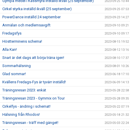
Gympa medel i Kassmyra inställd ikväll (25 september)
2023-09-25 10:44
Cirkel styrka inställd ikväll (25 september)
2023-09-25 07:53
PowerDance inställd 24 september
2023-09-23 14:27
Anmälan och medlemsavgift
2023-09-10 09:21
Fredagsfys
2023-09-10 09:17
Höstterminens schema!
2023-08-15 19:52
Alla Kan!
2023-08-12 13:16
Snart är det dags att börja träna igen!
2023-08-10 17:37
Sommarhälsning
2023-08-01 10:26
Glad sommar!
2023-06-18 17:10
Kvällens Fredags-Fys är tyvärr inställd!
2023-06-09 14:13
Träningsresan 2023: enkät
2023-05-28 22:58
Träningsresan 2023 - Gymmix on Tour
2023-05-28 09:35
Cirkelfys - ändring i schemat!
2023-05-22 07:19
Hälsning från Rhodos!
2023-05-18 21:32
Träningsresan - träff med gänget!
2023-05-03 22:24