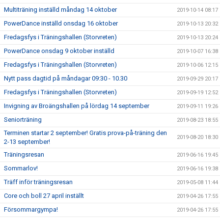
Multiträning inställd måndag 14 oktober
2019-10-14 08:17
PowerDance inställd onsdag 16 oktober
2019-10-13 20:32
Fredagsfys i Träningshallen (Storvreten)
2019-10-13 20:24
PowerDance onsdag 9 oktober inställd
2019-10-07 16:38
Fredagsfys i Träningshallen (Storvreten)
2019-10-06 12:15
Nytt pass dagtid på måndagar 09:30 - 10.30
2019-09-29 20:17
Fredagsfys i Träningshallen (Storvreten)
2019-09-19 12:52
Invigning av Broängshallen på lördag 14 september
2019-09-11 19:26
Seniorträning
2019-08-23 18:55
Terminen startar 2 september! Gratis prova-på-träning den
2019-08-20 18:30
2-13 september!
Träningsresan
2019-06-16 19:45
Sommarlov!
2019-06-16 19:38
Träff inför träningsresan
2019-05-08 11:44
Core och boll 27 april inställt
2019-04-26 17:55
Försommargympa!
2019-04-26 17:55