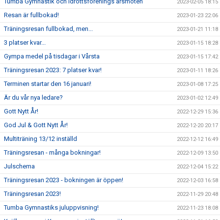
Tumba Gymnastik och Idrottsförenings årsmöten
2023-02-05 18:15
Resan är fullbokad!
2023-01-23 22:06
Träningsresan fullbokad, men...
2023-01-21 11:18
3 platser kvar...
2023-01-15 18:28
Gympa medel på tisdagar i Vårsta
2023-01-15 17:42
Träningsresan 2023: 7 platser kvar!
2023-01-11 18:26
Terminen startar den 16 januari!
2023-01-08 17:25
Är du vår nya ledare?
2023-01-02 12:49
Gott Nytt År!
2022-12-29 15:36
God Jul & Gott Nytt År!
2022-12-20 20:17
Multiträning 13/12 inställd
2022-12-12 16:49
Träningsresan - många bokningar!
2022-12-09 13:50
Julschema
2022-12-04 15:22
Träningsresan 2023 - bokningen är öppen!
2022-12-03 16:58
Träningsresan 2023!
2022-11-29 20:48
Tumba Gymnastiks juluppvisning!
2022-11-23 18:08