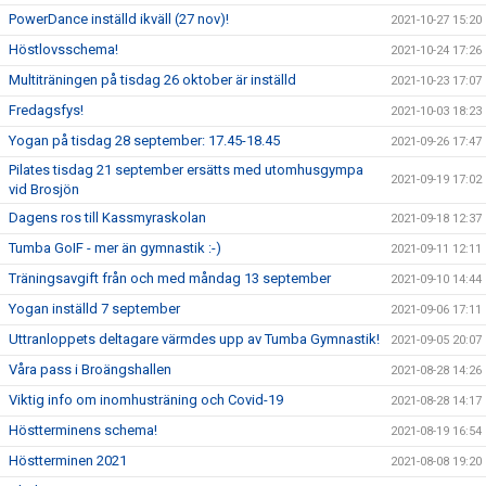
PowerDance inställd ikväll (27 nov)!
2021-10-27 15:20
Höstlovsschema!
2021-10-24 17:26
Multiträningen på tisdag 26 oktober är inställd
2021-10-23 17:07
Fredagsfys!
2021-10-03 18:23
Yogan på tisdag 28 september: 17.45-18.45
2021-09-26 17:47
Pilates tisdag 21 september ersätts med utomhusgympa
2021-09-19 17:02
vid Brosjön
Dagens ros till Kassmyraskolan
2021-09-18 12:37
Tumba GoIF - mer än gymnastik :-)
2021-09-11 12:11
Träningsavgift från och med måndag 13 september
2021-09-10 14:44
Yogan inställd 7 september
2021-09-06 17:11
Uttranloppets deltagare värmdes upp av Tumba Gymnastik!
2021-09-05 20:07
Våra pass i Broängshallen
2021-08-28 14:26
Viktig info om inomhusträning och Covid-19
2021-08-28 14:17
Höstterminens schema!
2021-08-19 16:54
Höstterminen 2021
2021-08-08 19:20