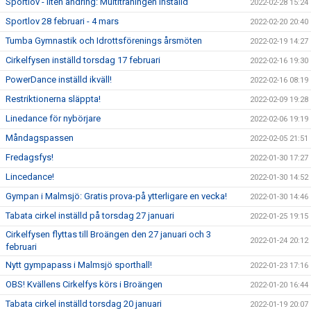
Sportlov - liten ändring: Multiträningen inställd
2022-02-28 15:24
Sportlov 28 februari - 4 mars
2022-02-20 20:40
Tumba Gymnastik och Idrottsförenings årsmöten
2022-02-19 14:27
Cirkelfysen inställd torsdag 17 februari
2022-02-16 19:30
PowerDance inställd ikväll!
2022-02-16 08:19
Restriktionerna släppta!
2022-02-09 19:28
Linedance för nybörjare
2022-02-06 19:19
Måndagspassen
2022-02-05 21:51
Fredagsfys!
2022-01-30 17:27
Lincedance!
2022-01-30 14:52
Gympan i Malmsjö: Gratis prova-på ytterligare en vecka!
2022-01-30 14:46
Tabata cirkel inställd på torsdag 27 januari
2022-01-25 19:15
Cirkelfysen flyttas till Broängen den 27 januari och 3
2022-01-24 20:12
februari
Nytt gympapass i Malmsjö sporthall!
2022-01-23 17:16
OBS! Kvällens Cirkelfys körs i Broängen
2022-01-20 16:44
Tabata cirkel inställd torsdag 20 januari
2022-01-19 20:07