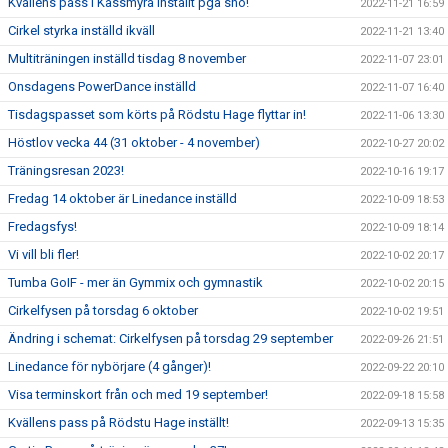
Kvällens pass i Kassmyra inställt pga snö!
2022-11-21 16:59
Cirkel styrka inställd ikväll
2022-11-21 13:40
Multiträningen inställd tisdag 8 november
2022-11-07 23:01
Onsdagens PowerDance inställd
2022-11-07 16:40
Tisdagspasset som körts på Rödstu Hage flyttar in!
2022-11-06 13:30
Höstlov vecka 44 (31 oktober - 4 november)
2022-10-27 20:02
Träningsresan 2023!
2022-10-16 19:17
Fredag 14 oktober är Linedance inställd
2022-10-09 18:53
Fredagsfys!
2022-10-09 18:14
Vi vill bli fler!
2022-10-02 20:17
Tumba GoIF - mer än Gymmix och gymnastik
2022-10-02 20:15
Cirkelfysen på torsdag 6 oktober
2022-10-02 19:51
Ändring i schemat: Cirkelfysen på torsdag 29 september
2022-09-26 21:51
Linedance för nybörjare (4 gånger)!
2022-09-22 20:10
Visa terminskort från och med 19 september!
2022-09-18 15:58
Kvällens pass på Rödstu Hage inställt!
2022-09-13 15:35