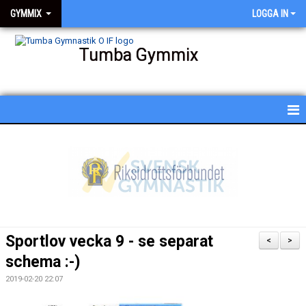
GYMMIX
LOGGA IN
Tumba Gymmix
HEM
NYHETER
KALENDER
SCHEMA
Sportlov vecka 9 - se separat
<
>
BESKRIVNING AV PASSEN
schema :-)
2019-02-20 22:07
BILDGALLERI