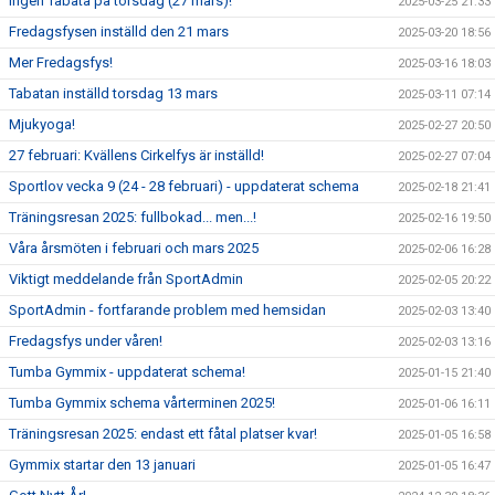
Ingen Tabata på torsdag (27 mars)!
2025-03-25 21:33
Fredagsfysen inställd den 21 mars
2025-03-20 18:56
Mer Fredagsfys!
2025-03-16 18:03
Tabatan inställd torsdag 13 mars
2025-03-11 07:14
Mjukyoga!
2025-02-27 20:50
27 februari: Kvällens Cirkelfys är inställd!
2025-02-27 07:04
Sportlov vecka 9 (24 - 28 februari) - uppdaterat schema
2025-02-18 21:41
Träningsresan 2025: fullbokad... men...!
2025-02-16 19:50
Våra årsmöten i februari och mars 2025
2025-02-06 16:28
Viktigt meddelande från SportAdmin
2025-02-05 20:22
SportAdmin - fortfarande problem med hemsidan
2025-02-03 13:40
Fredagsfys under våren!
2025-02-03 13:16
Tumba Gymmix - uppdaterat schema!
2025-01-15 21:40
Tumba Gymmix schema vårterminen 2025!
2025-01-06 16:11
Träningsresan 2025: endast ett fåtal platser kvar!
2025-01-05 16:58
Gymmix startar den 13 januari
2025-01-05 16:47