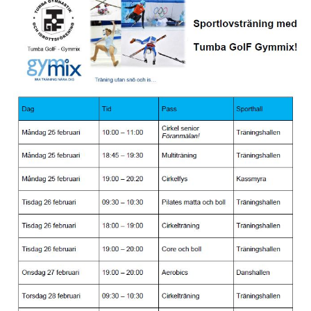
DOKUMENT
TRÄNINGSRESA
TRIVSELREGLER
KONTAKT
VÅRA HALLAR
PRISER
ANMÄLAN