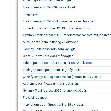
Vinterinspiration med Tumba Gymmix!
Träningsresan 2026 - 20 platser kvar!
Julgympa!
Träningsresan 2026 - bokningen är öppen för alla!
Förändringar i schemat 12, 13 och 20 november
Gymmix Träningsresa 2026 - medlemmar har förtur till boknin
Mias Tabata inställd tisdag 21 oktober
Höstlov... alla pass körs som vanligt!
Slow & Show körs vissa måndagar!
Tabata på boll och Tabata den 21 och 23 oktober
Tisdagspasset på Rödstu Hage flyttar in!
Cirkelfysen byter dag nästa vecka (endast nästa vecka)!
Kvällens pass flyttas till Träningshallen!
Gymmix Träningsresa 2026 - planering pågår...
Prova Linedance!
Inspirationsdag - Gruppträning 18 oktober!