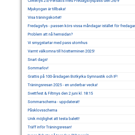
Cirkelfys 25/9 ersätts med Fredagsfyspass den 26/9
Mjukyogan är tillbaka!
Visa träningskortet!
Fredagsfys - passen körs vissa måndagar istället för fredagar
Problem att nå hemsidan?
Vi smygstartar med pass utomhus
Varmt välkomna till höstterminen 2025!
Snart dags!
Sommarlov!
Grattis på 100-årsdagen Botkyrka Gymnastik och IF!
Träningsresan 2025 - en underbar vecka!
Svettfest & Filtmys den 2 juni kl. 18:15
Sommarschema - uppdaterat!
Påsklovsschema
Unik möjlighet att testa balett!
Träff inför Träningsresan!