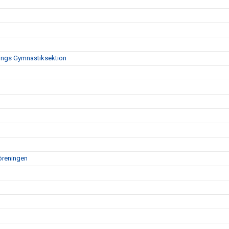
nings Gymnastiksektion
öreningen