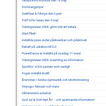
Tabata körs inomhus den 13 maj!
Sommargympa!
Svettfest & Filtmys den 2 juni!
Träff inför resan den 5 maj!
Träningsresan 2026: glöm inte att betala
Glad Påsk!
Inställda pass under påskveckan och påsklovet
Rabatt på Jukebox till DJ!
PowerDance är inställd på onsdag 11 mars!
Träningsresan 2026: insamling av information
Sportlov: vi kör passen som vanligt!
Yogan inställd ikväll!
Årsmöten i Tumba Gymnastik och Idrottsförening
Yinyoga i februari och mars
Vårteminens schema!
God Jul & Gott Nytt År! ... och spännande information!