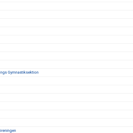
nings Gymnastiksektion
öreningen