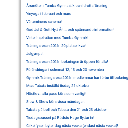
Årsmöten i Tumba Gymnastik och Idrottsförening
Yinyoga i februari och mars
Vårteminens schema!
God Jul & Gott Nytt År! ... och spännande information!
Vinterinspiration med Tumba Gymmix!
Träningsresan 2026 - 20 platser kvar!
Julgympa!
Träningsresan 2026 - bokningen är öppen för alla!
Förändringar i schemat 12, 13 och 20 november
Gymmix Träningsresa 2026 - medlemmar har förtur till boknin
Mias Tabata inställd tisdag 21 oktober
Höstlov... alla pass körs som vanligt!
Slow & Show körs vissa måndagar!
Tabata på boll och Tabata den 21 och 23 oktober
Tisdagspasset på Rödstu Hage flyttar in!
Cirkelfysen byter dag nästa vecka (endast nästa vecka)!