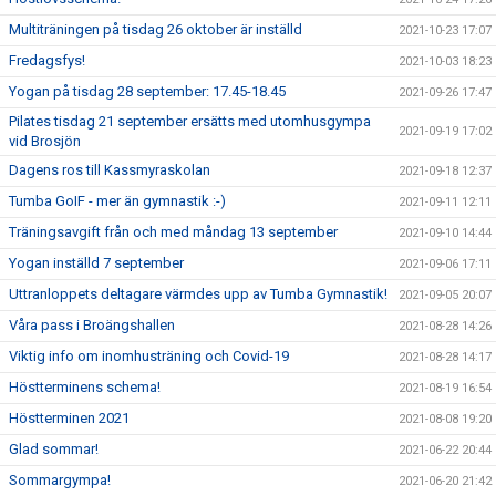
Multiträningen på tisdag 26 oktober är inställd
2021-10-23 17:07
Fredagsfys!
2021-10-03 18:23
Yogan på tisdag 28 september: 17.45-18.45
2021-09-26 17:47
Pilates tisdag 21 september ersätts med utomhusgympa
2021-09-19 17:02
vid Brosjön
Dagens ros till Kassmyraskolan
2021-09-18 12:37
Tumba GoIF - mer än gymnastik :-)
2021-09-11 12:11
Träningsavgift från och med måndag 13 september
2021-09-10 14:44
Yogan inställd 7 september
2021-09-06 17:11
Uttranloppets deltagare värmdes upp av Tumba Gymnastik!
2021-09-05 20:07
Våra pass i Broängshallen
2021-08-28 14:26
Viktig info om inomhusträning och Covid-19
2021-08-28 14:17
Höstterminens schema!
2021-08-19 16:54
Höstterminen 2021
2021-08-08 19:20
Glad sommar!
2021-06-22 20:44
Sommargympa!
2021-06-20 21:42