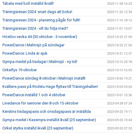
Tabata med boll inställd ikväll!
2023-11-28 16:23
Träningsresan 2024: snart dags att boka!
2023-11-25 12:34
Träningsresan 2024 - planering pågår för fullt!
2023-11-16 18:12
Träningsresan 2024 - vill du följa med?
2023-11-01 10:07
Höstlov vecka 44 (30 oktober - 3 november)
2023-10-25 21:09
PowerDance i Malmsjö på söndagar
2023-10-25 21:06
PowerDance: Linda är sjuk
2023-10-21 12:37
Gympa medel på tisdagar i Malmsjö - ny tid!
2023-10-15 20:18
Cirkelfys 19 oktober
2023-10-13 16:03
PowerDance söndag 8 oktober i Malmsjö inställt
2023-10-06 19:21
Kvällens pass på Rödstu Hage flyttas till Träningshallen!
2023-10-03 09:04
PowerDance inställd 1 och 4 oktober
2023-10-01 10:36
Linedance för seniorer den 8 och 15 oktober
2023-09-28 07:24
Kerstins tisdagspass och onsdagspass är inställda
2023-09-25 19:11
Gympa medel i Kassmyra inställd ikväll (25 september)
2023-09-25 10:44
Cirkel styrka inställd ikväll (25 september)
2023-09-25 07:53