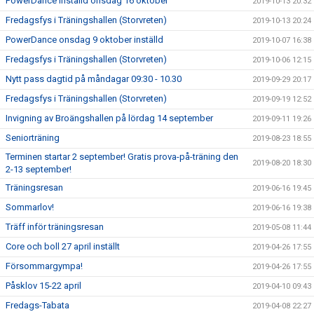
PowerDance inställd onsdag 16 oktober
2019-10-13 20:32
Fredagsfys i Träningshallen (Storvreten)
2019-10-13 20:24
PowerDance onsdag 9 oktober inställd
2019-10-07 16:38
Fredagsfys i Träningshallen (Storvreten)
2019-10-06 12:15
Nytt pass dagtid på måndagar 09:30 - 10.30
2019-09-29 20:17
Fredagsfys i Träningshallen (Storvreten)
2019-09-19 12:52
Invigning av Broängshallen på lördag 14 september
2019-09-11 19:26
Seniorträning
2019-08-23 18:55
Terminen startar 2 september! Gratis prova-på-träning den
2019-08-20 18:30
2-13 september!
Träningsresan
2019-06-16 19:45
Sommarlov!
2019-06-16 19:38
Träff inför träningsresan
2019-05-08 11:44
Core och boll 27 april inställt
2019-04-26 17:55
Försommargympa!
2019-04-26 17:55
Påsklov 15-22 april
2019-04-10 09:43
Fredags-Tabata
2019-04-08 22:27