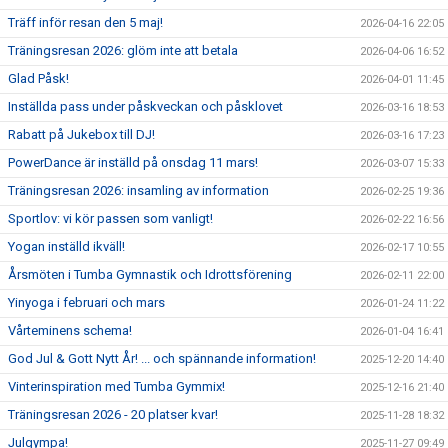
Träff inför resan den 5 maj!
2026-04-16 22:05
Träningsresan 2026: glöm inte att betala
2026-04-06 16:52
Glad Påsk!
2026-04-01 11:45
Inställda pass under påskveckan och påsklovet
2026-03-16 18:53
Rabatt på Jukebox till DJ!
2026-03-16 17:23
PowerDance är inställd på onsdag 11 mars!
2026-03-07 15:33
Träningsresan 2026: insamling av information
2026-02-25 19:36
Sportlov: vi kör passen som vanligt!
2026-02-22 16:56
Yogan inställd ikväll!
2026-02-17 10:55
Årsmöten i Tumba Gymnastik och Idrottsförening
2026-02-11 22:00
Yinyoga i februari och mars
2026-01-24 11:22
Vårteminens schema!
2026-01-04 16:41
God Jul & Gott Nytt År! ... och spännande information!
2025-12-20 14:40
Vinterinspiration med Tumba Gymmix!
2025-12-16 21:40
Träningsresan 2026 - 20 platser kvar!
2025-11-28 18:32
Julgympa!
2025-11-27 09:49