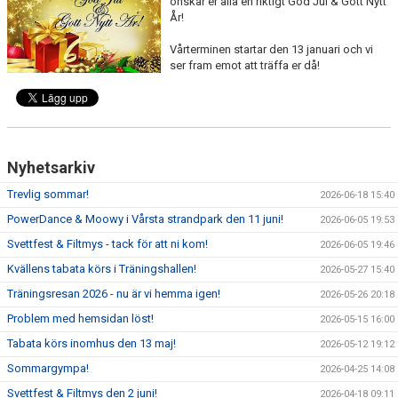
önskar er alla en riktigt God Jul & Gott Nytt
DOKUMENT
År!
TRÄNINGSRESA
Vårterminen startar den 13 januari och vi
ser fram emot att träffa er då!
TRIVSELREGLER
KONTAKT
VÅRA HALLAR
Nyhetsarkiv
Trevlig sommar!
2026-06-18 15:40
PRISER
PowerDance & Moowy i Vårsta strandpark den 11 juni!
2026-06-05 19:53
ANMÄLAN
Svettfest & Filtmys - tack för att ni kom!
2026-06-05 19:46
Kvällens tabata körs i Träningshallen!
2026-05-27 15:40
Träningsresan 2026 - nu är vi hemma igen!
2026-05-26 20:18
Problem med hemsidan löst!
2026-05-15 16:00
Tabata körs inomhus den 13 maj!
2026-05-12 19:12
Sommargympa!
2026-04-25 14:08
Svettfest & Filtmys den 2 juni!
2026-04-18 09:11