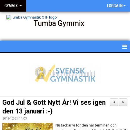
GYMMIX
LOGGA IN
Tumba Gymmix
HEM
NYHETER
KALENDER
SCHEMA
God Jul & Gott Nytt År! Vi ses igen
<
>
BESKRIVNING AV PASSEN
den 13 januari :-)
2019-12-21 14:03
BILDGALLERI
Nu tackar vi för den här terminen och