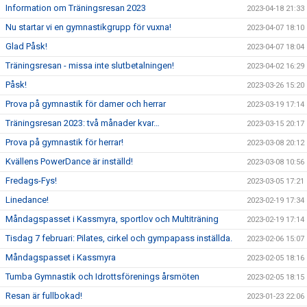
Information om Träningsresan 2023
2023-04-18 21:33
Nu startar vi en gymnastikgrupp för vuxna!
2023-04-07 18:10
Glad Påsk!
2023-04-07 18:04
Träningsresan - missa inte slutbetalningen!
2023-04-02 16:29
Påsk!
2023-03-26 15:20
Prova på gymnastik för damer och herrar
2023-03-19 17:14
Träningsresan 2023: två månader kvar…
2023-03-15 20:17
Prova på gymnastik för herrar!
2023-03-08 20:12
Kvällens PowerDance är inställd!
2023-03-08 10:56
Fredags-Fys!
2023-03-05 17:21
Linedance!
2023-02-19 17:34
Måndagspasset i Kassmyra, sportlov och Multiträning
2023-02-19 17:14
Tisdag 7 februari: Pilates, cirkel och gympapass inställda.
2023-02-06 15:07
Måndagspasset i Kassmyra
2023-02-05 18:16
Tumba Gymnastik och Idrottsförenings årsmöten
2023-02-05 18:15
Resan är fullbokad!
2023-01-23 22:06