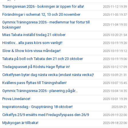
Träningsresan 2026 - bokningen är öppen för alla!
2025-11-12 19:39
Förändringar i schemat 12, 13 och 20 november
2025-11-05 19:37
Gymmix Träningsresa 2026 - medlemmar har förtur till
2025-11-04 19:55
bokningen!
Mias Tabata inställd tisdag 21 oktober
2025-10-20 21:54
Höstlov... alla pass körs som vanligt!
2025-10-19 19:26
Slow & Show körs vissa måndagar!
2025-10-19 19:12
Tabata på boll och Tabata den 21 och 23 oktober
2025-10-19 19:06
Tisdagspasset på Rödstu Hage flyttar in!
2025-10-12 17:09
Cirkelfysen byter dag nästa vecka (endast nästa vecka)!
2025-10-09 21:31
Kvällens pass flyttas till Träningshallen!
2025-10-07 15:45
Gymmix Träningsresa 2026 - planering pågår...
2025-10-04 14:35
Prova Linedance!
2025-10-01 19:39
Inspirationsdag - Gruppträning 18 oktober!
2025-09-21
Cirkelfys 25/9 ersätts med Fredagsfyspass den 26/9
2025-09-19 22:00
Mjukyogan är tillbaka!
2025-09-18 22:06