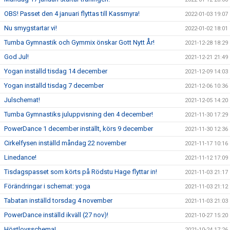
OBS! Passet den 4 januari flyttas till Kassmyra!
2022-01-03 19:07
Nu smygstartar vi!
2022-01-02 18:01
Tumba Gymnastik och Gymmix önskar Gott Nytt År!
2021-12-28 18:29
God Jul!
2021-12-21 21:49
Yogan inställd tisdag 14 december
2021-12-09 14:03
Yogan inställd tisdag 7 december
2021-12-06 10:36
Julschemat!
2021-12-05 14:20
Tumba Gymnastiks juluppvisning den 4 december!
2021-11-30 17:29
PowerDance 1 december inställt, körs 9 december
2021-11-30 12:36
Cirkelfysen inställd måndag 22 november
2021-11-17 10:16
Linedance!
2021-11-12 17:09
Tisdagspasset som körts på Rödstu Hage flyttar in!
2021-11-03 21:17
Förändringar i schemat: yoga
2021-11-03 21:12
Tabatan inställd torsdag 4 november
2021-11-03 21:03
PowerDance inställd ikväll (27 nov)!
2021-10-27 15:20
Höstlovsschema!
2021-10-24 17:26