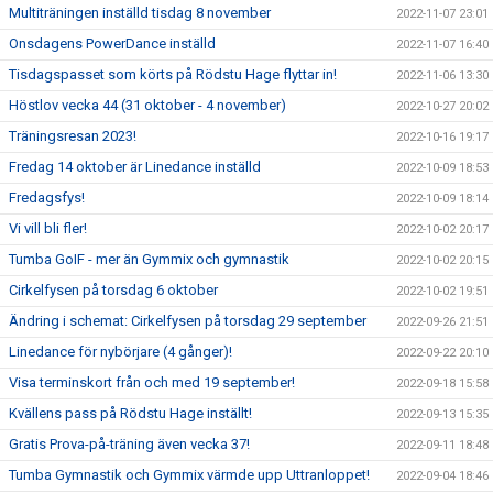
Multiträningen inställd tisdag 8 november
2022-11-07 23:01
Onsdagens PowerDance inställd
2022-11-07 16:40
Tisdagspasset som körts på Rödstu Hage flyttar in!
2022-11-06 13:30
Höstlov vecka 44 (31 oktober - 4 november)
2022-10-27 20:02
Träningsresan 2023!
2022-10-16 19:17
Fredag 14 oktober är Linedance inställd
2022-10-09 18:53
Fredagsfys!
2022-10-09 18:14
Vi vill bli fler!
2022-10-02 20:17
Tumba GoIF - mer än Gymmix och gymnastik
2022-10-02 20:15
Cirkelfysen på torsdag 6 oktober
2022-10-02 19:51
Ändring i schemat: Cirkelfysen på torsdag 29 september
2022-09-26 21:51
Linedance för nybörjare (4 gånger)!
2022-09-22 20:10
Visa terminskort från och med 19 september!
2022-09-18 15:58
Kvällens pass på Rödstu Hage inställt!
2022-09-13 15:35
Gratis Prova-på-träning även vecka 37!
2022-09-11 18:48
Tumba Gymnastik och Gymmix värmde upp Uttranloppet!
2022-09-04 18:46