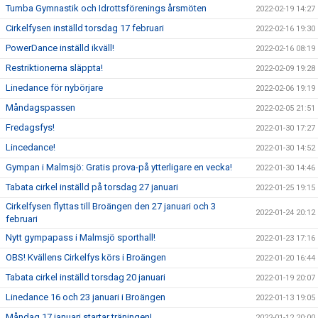
Tumba Gymnastik och Idrottsförenings årsmöten
2022-02-19 14:27
Cirkelfysen inställd torsdag 17 februari
2022-02-16 19:30
PowerDance inställd ikväll!
2022-02-16 08:19
Restriktionerna släppta!
2022-02-09 19:28
Linedance för nybörjare
2022-02-06 19:19
Måndagspassen
2022-02-05 21:51
Fredagsfys!
2022-01-30 17:27
Lincedance!
2022-01-30 14:52
Gympan i Malmsjö: Gratis prova-på ytterligare en vecka!
2022-01-30 14:46
Tabata cirkel inställd på torsdag 27 januari
2022-01-25 19:15
Cirkelfysen flyttas till Broängen den 27 januari och 3
2022-01-24 20:12
februari
Nytt gympapass i Malmsjö sporthall!
2022-01-23 17:16
OBS! Kvällens Cirkelfys körs i Broängen
2022-01-20 16:44
Tabata cirkel inställd torsdag 20 januari
2022-01-19 20:07
Linedance 16 och 23 januari i Broängen
2022-01-13 19:05
Måndag 17 januari startar träningen!
2022-01-12 20:00