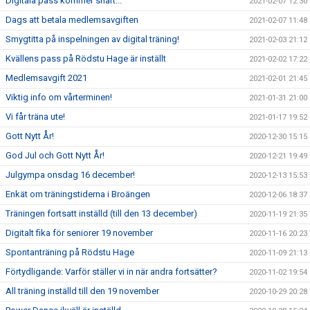
Digitala pass kommer snart...
2021-02-07 12:30
Dags att betala medlemsavgiften
2021-02-07 11:48
Smygtitta på inspelningen av digital träning!
2021-02-03 21:12
Kvällens pass på Rödstu Hage är inställt
2021-02-02 17:22
Medlemsavgift 2021
2021-02-01 21:45
Viktig info om vårterminen!
2021-01-31 21:00
Vi får träna ute!
2021-01-17 19:52
Gott Nytt År!
2020-12-30 15:15
God Jul och Gott Nytt År!
2020-12-21 19:49
Julgympa onsdag 16 december!
2020-12-13 15:53
Enkät om träningstiderna i Broängen
2020-12-06 18:37
Träningen fortsatt inställd (till den 13 december)
2020-11-19 21:35
Digitalt fika för seniorer 19 november
2020-11-16 20:23
Spontanträning på Rödstu Hage
2020-11-09 21:13
Förtydligande: Varför ställer vi in när andra fortsätter?
2020-11-02 19:54
All träning inställd till den 19 november
2020-10-29 20:28