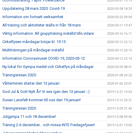
Utomhusträning 1 april: Powerdance
2020-03-31 15:19
Uppdatering 28 mars 2020: Covid-19
2020-03-28 18:33
Information om fortsatt verksamhet
2020-03-22 09:04
All träning och aktiviteter ställs in från 18 mars
2020-03-17 19:47
Viktig information: All gruppträning inställd tills vidare
2020-03-16 16:11
Cirkelfysen måndagar börjar kl. 19:15
2020-03-15 22:12
Multiträningen på måndagar inställd
2020-03-15 20:15
Information Coronaviruset COVID-19, 2020-03-12
2020-03-12 22:14
Ny lokal för Gympa medel och Cirkelfys på måndagar
2020-02-09 08:41
Träningsresan 2020
2020-01-08 20:22
Vårterminen startar den 13 januari
2020-01-06 23:01
God Jul & Gott Nytt År! Vi ses igen den 13 januari :-)
2019-12-21 14:03
Susan Lanefelt kommer till oss den 19 januari!
2019-12-15 20:21
Träningsresan 2020
2019-12-09 21:40
Julgympa 11 och 18 december!
2019-12-08 09:06
Träning 2-6 december... och missa INTE Fredagsfysen!
2019-12-01 19:00