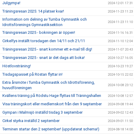
Julgympa!
2024-12-01 17:31
Träningsresan 2025: 14 platser kvar!
2024-11-23 11:23
Information om delning av Tumba Gymnastik och
2024-11-23 11:10
Idrottsförenings Gymnastiksektion
Träningsresan 2025 - bokningen är öppen!
2024-11-16 16:31
Cirkelfys inställt torsdagen den 14/11 och 21/11
2024-11-10 12:04
Träningsresan 2025 - snart kommer ett e-mail till dig!
2024-11-07 20:43
Träningsresan 2025 - snart är det dags att boka!
2024-10-27 16:05
Höstlovsträning!
2024-10-23 19:27
Tisdagspasset på Röstan flyttar in!
2024-10-15 22:02
Extra årsmöte i Tumba Gymnastik och Idrottsförening,
2024-10-08 23:12
huvudföreningen
Kvällens träning på Rödstu Hage flyttas till Träningshallen
2024-10-08 12:57
Visa träningskort eller medlemskort från den 9 september
2024-09-08 19:44
Gympan i Malmsjö inställd tisdag 3 september
2024-09-02 12:43
Cirkel styrka inställd 2 september
2024-09-01 11:50
Terminen startar den 2 september! (uppdaterat schema!)
2024-08-18 14:00