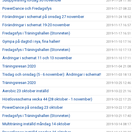
Juluppvisning lördag 30 november
2019-11-28 17:50
PowerDance och Fredagsfys
2019-11-27 08:22
Förändringar i schemat på onsdag 27 november
2019-11-24 18:52
Förändringar i schemat 19-20 november
2019-11-17 16:57
Fredagsfys i Träningshallen (Storvreten)
2019-11-17 16:51
Gympa på dagtid i nya, fina hallen!
2019-11-10 17:16
Fredagsfys i Träningshallen (Storvreten)
2019-11-10 17:13
Ändringar i schemat 11 och 13 november
2019-11-10 17:11
Träningsresan 2020
2019-11-04 21:08
Tisdag och onsdag (5 - 6 november): Ändringar i schemat!
2019-11-03 18:13
Träningsresan 2020
2019-10-25 12:46
Aerobic 23 oktober inställd
2019-10-22 21:16
Höstlovsschema vecka 44 (28 oktober - 1 november)
2019-10-22 17:25
PowerDance på onsdag 23 oktober
2019-10-22 17:20
Fredagsfys i Träningshallen (Storvreten)
2019-10-21 17:40
Multiträning inställd måndag 14 oktober
2019-10-14 08:17