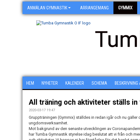
ANMÄLAN GYMNASTIK
ARRANGEMANG
GYMMIX
Tum
HEM
NYHETER
KALENDER
SCHEMA
BESKRIVNING
All träning och aktiviteter ställs i
2020-03-17 19:47
Gruppträningen (Gymmix) ställdes in redan igår och nu gäller 
ungdomsverksamhet.
Mot bakgrund av den senaste utvecklingen av Coronapandem
har Tumba Gymnastik styrelse idag beslutat att vi från och med
och aktiviteter. Vi hoppas ni har förståelse för det beslut som