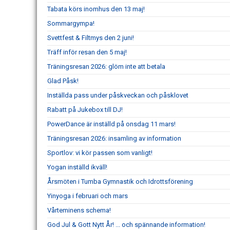
Tabata körs inomhus den 13 maj!
Sommargympa!
Svettfest & Filtmys den 2 juni!
Träff inför resan den 5 maj!
Träningsresan 2026: glöm inte att betala
Glad Påsk!
Inställda pass under påskveckan och påsklovet
Rabatt på Jukebox till DJ!
PowerDance är inställd på onsdag 11 mars!
Träningsresan 2026: insamling av information
Sportlov: vi kör passen som vanligt!
Yogan inställd ikväll!
Årsmöten i Tumba Gymnastik och Idrottsförening
Yinyoga i februari och mars
Vårteminens schema!
God Jul & Gott Nytt År! ... och spännande information!