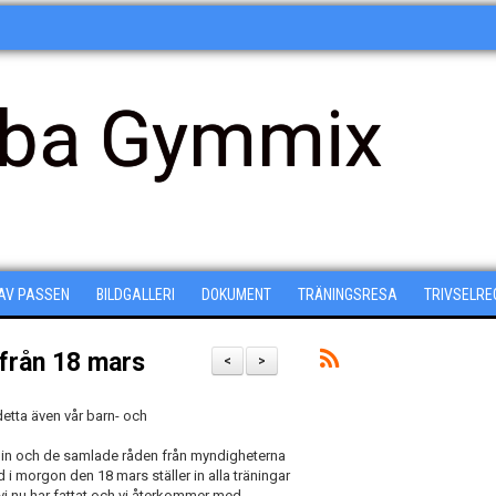
ba Gymmix
 AV PASSEN
BILDGALLERI
DOKUMENT
TRÄNINGSRESA
TRIVSELRE
n från 18 mars
<
>
detta även vår barn- och
in och de samlade råden från myndigheterna
 i morgon den 18 mars ställer in alla träningar
 vi nu har fattat och vi återkommer med