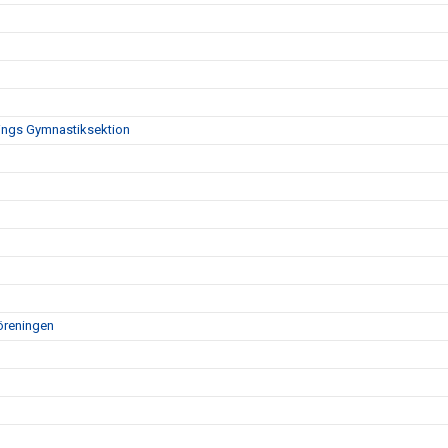
nings Gymnastiksektion
öreningen