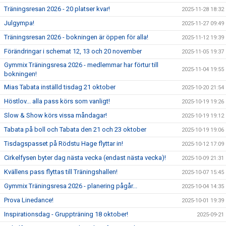
Träningsresan 2026 - 20 platser kvar!
2025-11-28 18:32
Julgympa!
2025-11-27 09:49
Träningsresan 2026 - bokningen är öppen för alla!
2025-11-12 19:39
Förändringar i schemat 12, 13 och 20 november
2025-11-05 19:37
Gymmix Träningsresa 2026 - medlemmar har förtur till
2025-11-04 19:55
bokningen!
Mias Tabata inställd tisdag 21 oktober
2025-10-20 21:54
Höstlov... alla pass körs som vanligt!
2025-10-19 19:26
Slow & Show körs vissa måndagar!
2025-10-19 19:12
Tabata på boll och Tabata den 21 och 23 oktober
2025-10-19 19:06
Tisdagspasset på Rödstu Hage flyttar in!
2025-10-12 17:09
Cirkelfysen byter dag nästa vecka (endast nästa vecka)!
2025-10-09 21:31
Kvällens pass flyttas till Träningshallen!
2025-10-07 15:45
Gymmix Träningsresa 2026 - planering pågår...
2025-10-04 14:35
Prova Linedance!
2025-10-01 19:39
Inspirationsdag - Gruppträning 18 oktober!
2025-09-21