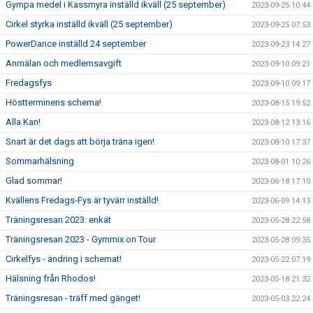
Gympa medel i Kassmyra inställd ikväll (25 september)
2023-09-25 10:44
Cirkel styrka inställd ikväll (25 september)
2023-09-25 07:53
PowerDance inställd 24 september
2023-09-23 14:27
Anmälan och medlemsavgift
2023-09-10 09:21
Fredagsfys
2023-09-10 09:17
Höstterminens schema!
2023-08-15 19:52
Alla Kan!
2023-08-12 13:16
Snart är det dags att börja träna igen!
2023-08-10 17:37
Sommarhälsning
2023-08-01 10:26
Glad sommar!
2023-06-18 17:10
Kvällens Fredags-Fys är tyvärr inställd!
2023-06-09 14:13
Träningsresan 2023: enkät
2023-05-28 22:58
Träningsresan 2023 - Gymmix on Tour
2023-05-28 09:35
Cirkelfys - ändring i schemat!
2023-05-22 07:19
Hälsning från Rhodos!
2023-05-18 21:32
Träningsresan - träff med gänget!
2023-05-03 22:24