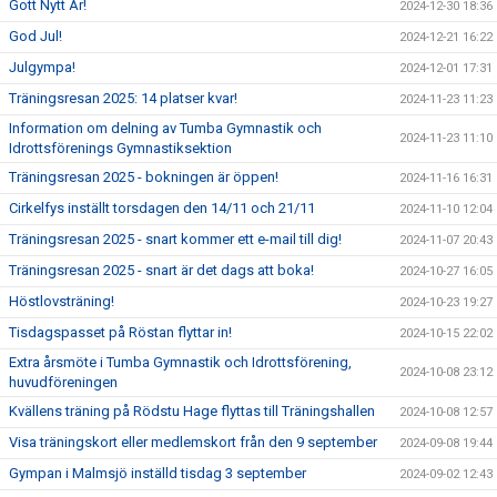
Gott Nytt År!
2024-12-30 18:36
God Jul!
2024-12-21 16:22
Julgympa!
2024-12-01 17:31
Träningsresan 2025: 14 platser kvar!
2024-11-23 11:23
Information om delning av Tumba Gymnastik och
2024-11-23 11:10
Idrottsförenings Gymnastiksektion
Träningsresan 2025 - bokningen är öppen!
2024-11-16 16:31
Cirkelfys inställt torsdagen den 14/11 och 21/11
2024-11-10 12:04
Träningsresan 2025 - snart kommer ett e-mail till dig!
2024-11-07 20:43
Träningsresan 2025 - snart är det dags att boka!
2024-10-27 16:05
Höstlovsträning!
2024-10-23 19:27
Tisdagspasset på Röstan flyttar in!
2024-10-15 22:02
Extra årsmöte i Tumba Gymnastik och Idrottsförening,
2024-10-08 23:12
huvudföreningen
Kvällens träning på Rödstu Hage flyttas till Träningshallen
2024-10-08 12:57
Visa träningskort eller medlemskort från den 9 september
2024-09-08 19:44
Gympan i Malmsjö inställd tisdag 3 september
2024-09-02 12:43