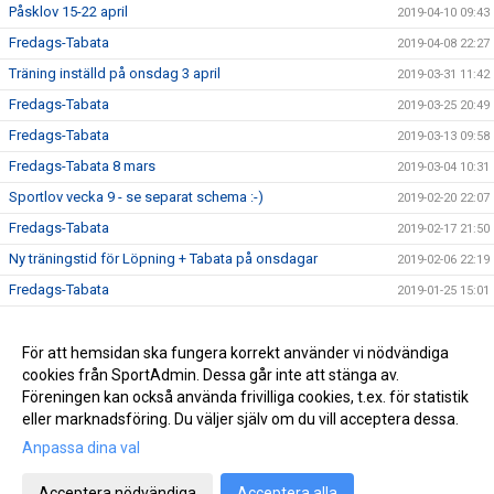
Påsklov 15-22 april
2019-04-10 09:43
Fredags-Tabata
2019-04-08 22:27
Träning inställd på onsdag 3 april
2019-03-31 11:42
Fredags-Tabata
2019-03-25 20:49
Fredags-Tabata
2019-03-13 09:58
Fredags-Tabata 8 mars
2019-03-04 10:31
Sportlov vecka 9 - se separat schema :-)
2019-02-20 22:07
Fredags-Tabata
2019-02-17 21:50
Ny träningstid för Löpning + Tabata på onsdagar
2019-02-06 22:19
Fredags-Tabata
2019-01-25 15:01
Vårterminen börjar nu!
2019-01-13 17:51
Ny rutin för köp av termins- / träningskort
För att hemsidan ska fungera korrekt använder vi nödvändiga
2018-12-22 16:09
cookies från SportAdmin. Dessa går inte att stänga av.
Vårterminen börjar 14 januari
2018-12-22 16:06
Föreningen kan också använda frivilliga cookies, t.ex. för statistik
eller marknadsföring. Du väljer själv om du vill acceptera dessa.
Anpassa dina val
Cookie-inställningar
Gå till Webbversion
Acceptera nödvändiga
Acceptera alla