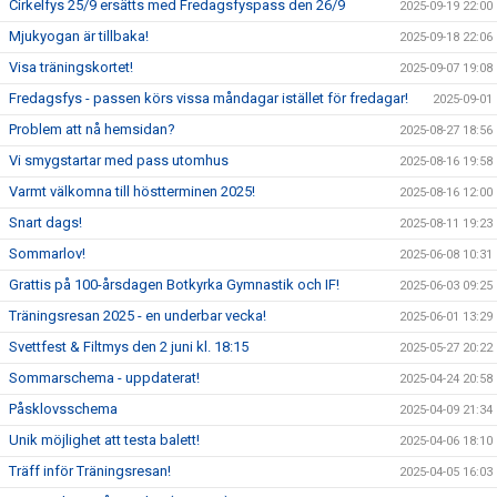
Cirkelfys 25/9 ersätts med Fredagsfyspass den 26/9
2025-09-19 22:00
Mjukyogan är tillbaka!
2025-09-18 22:06
Visa träningskortet!
2025-09-07 19:08
Fredagsfys - passen körs vissa måndagar istället för fredagar!
2025-09-01
Problem att nå hemsidan?
2025-08-27 18:56
Vi smygstartar med pass utomhus
2025-08-16 19:58
Varmt välkomna till höstterminen 2025!
2025-08-16 12:00
Snart dags!
2025-08-11 19:23
Sommarlov!
2025-06-08 10:31
Grattis på 100-årsdagen Botkyrka Gymnastik och IF!
2025-06-03 09:25
Träningsresan 2025 - en underbar vecka!
2025-06-01 13:29
Svettfest & Filtmys den 2 juni kl. 18:15
2025-05-27 20:22
Sommarschema - uppdaterat!
2025-04-24 20:58
Påsklovsschema
2025-04-09 21:34
Unik möjlighet att testa balett!
2025-04-06 18:10
Träff inför Träningsresan!
2025-04-05 16:03