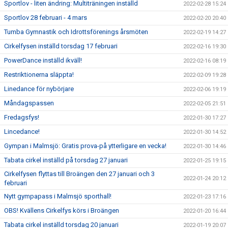
Sportlov - liten ändring: Multiträningen inställd
2022-02-28 15:24
Sportlov 28 februari - 4 mars
2022-02-20 20:40
Tumba Gymnastik och Idrottsförenings årsmöten
2022-02-19 14:27
Cirkelfysen inställd torsdag 17 februari
2022-02-16 19:30
PowerDance inställd ikväll!
2022-02-16 08:19
Restriktionerna släppta!
2022-02-09 19:28
Linedance för nybörjare
2022-02-06 19:19
Måndagspassen
2022-02-05 21:51
Fredagsfys!
2022-01-30 17:27
Lincedance!
2022-01-30 14:52
Gympan i Malmsjö: Gratis prova-på ytterligare en vecka!
2022-01-30 14:46
Tabata cirkel inställd på torsdag 27 januari
2022-01-25 19:15
Cirkelfysen flyttas till Broängen den 27 januari och 3
2022-01-24 20:12
februari
Nytt gympapass i Malmsjö sporthall!
2022-01-23 17:16
OBS! Kvällens Cirkelfys körs i Broängen
2022-01-20 16:44
Tabata cirkel inställd torsdag 20 januari
2022-01-19 20:07