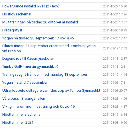
PowerDance inställd ikväll (27 nov)!
2021-10-27 15:20
Höstlovsschema!
2021-10-24 17:26
Multiträningen på tisdag 26 oktober är inställd
2021-10-23 17:07
Fredagsfys!
2021-10-03 18:23
Yogan på tisdag 28 september: 17.45-18.45
2021-09-26 17:47
Pilates tisdag 21 september ersätts med utomhusgympa
2021-09-19 17:02
vid Brosjön
Dagens ros till Kassmyraskolan
2021-09-18 12:37
Tumba GoIF - mer än gymnastik :-)
2021-09-11 12:11
Träningsavgift från och med måndag 13 september
2021-09-10 14:44
Yogan inställd 7 september
2021-09-06 17:11
Uttranloppets deltagare värmdes upp av Tumba Gymnastik!
2021-09-05 20:07
Våra pass i Broängshallen
2021-08-28 14:26
Viktig info om inomhusträning och Covid-19
2021-08-28 14:17
Höstterminens schema!
2021-08-19 16:54
Höstterminen 2021
2021-08-08 19:20