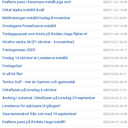
Kvällens pass i Kassmyra inställt pga snö!
2022-11-21 16:59
Cirkel styrka inställd ikväll
2022-11-21 13:40
Multiträningen inställd tisdag 8 november
2022-11-07 23:01
Onsdagens PowerDance inställd
2022-11-07 16:40
Tisdagspasset som körts på Rödstu Hage flyttar in!
2022-11-06 13:30
Höstlov vecka 44 (31 oktober - 4 november)
2022-10-27 20:02
Träningsresan 2023!
2022-10-16 19:17
Fredag 14 oktober är Linedance inställd
2022-10-09 18:53
Fredagsfys!
2022-10-09 18:14
Vi vill bli fler!
2022-10-02 20:17
Tumba GoIF - mer än Gymmix och gymnastik
2022-10-02 20:15
Cirkelfysen på torsdag 6 oktober
2022-10-02 19:51
Ändring i schemat: Cirkelfysen på torsdag 29 september
2022-09-26 21:51
Linedance för nybörjare (4 gånger)!
2022-09-22 20:10
Visa terminskort från och med 19 september!
2022-09-18 15:58
Kvällens pass på Rödstu Hage inställt!
2022-09-13 15:35