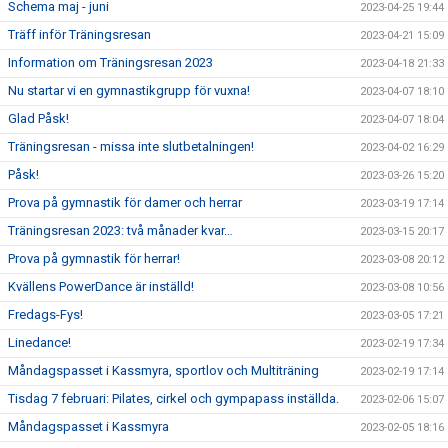
Schema maj - juni
2023-04-25 19:44
Träff inför Träningsresan
2023-04-21 15:09
Information om Träningsresan 2023
2023-04-18 21:33
Nu startar vi en gymnastikgrupp för vuxna!
2023-04-07 18:10
Glad Påsk!
2023-04-07 18:04
Träningsresan - missa inte slutbetalningen!
2023-04-02 16:29
Påsk!
2023-03-26 15:20
Prova på gymnastik för damer och herrar
2023-03-19 17:14
Träningsresan 2023: två månader kvar…
2023-03-15 20:17
Prova på gymnastik för herrar!
2023-03-08 20:12
Kvällens PowerDance är inställd!
2023-03-08 10:56
Fredags-Fys!
2023-03-05 17:21
Linedance!
2023-02-19 17:34
Måndagspasset i Kassmyra, sportlov och Multiträning
2023-02-19 17:14
Tisdag 7 februari: Pilates, cirkel och gympapass inställda.
2023-02-06 15:07
Måndagspasset i Kassmyra
2023-02-05 18:16