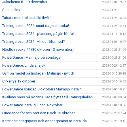
Julschema 8 - 19 december
2023-12-01 19:37
Snart jullov
2023-11-28 21:01
Tabata med boll inställd ikväll!
2023-11-28 16:23
Träningsresan 2024: snart dags att boka!
2023-11-25 12:34
Träningsresan 2024 - planering pågår för fullt!
2023-11-16 18:12
Träningsresan 2024 - vill du följa med?
2023-11-01 10:07
Höstlov vecka 44 (30 oktober - 3 november)
2023-10-25 21:09
PowerDance i Malmsjö på söndagar
2023-10-25 21:06
PowerDance: Linda är sjuk
2023-10-21 12:37
Gympa medel på tisdagar i Malmsjö - ny tid!
2023-10-15 20:18
Cirkelfys 19 oktober
2023-10-13 16:03
PowerDance söndag 8 oktober i Malmsjö inställt
2023-10-06 19:21
Kvällens pass på Rödstu Hage flyttas till Träningshallen!
2023-10-03 09:04
PowerDance inställd 1 och 4 oktober
2023-10-01 10:36
Linedance för seniorer den 8 och 15 oktober
2023-09-28 07:24
Kerstins tisdagspass och onsdagspass är inställda
2023-09-25 19:11