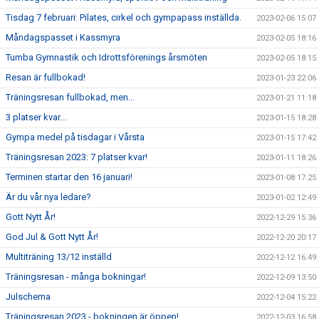
Tisdag 7 februari: Pilates, cirkel och gympapass inställda.
2023-02-06 15:07
Måndagspasset i Kassmyra
2023-02-05 18:16
Tumba Gymnastik och Idrottsförenings årsmöten
2023-02-05 18:15
Resan är fullbokad!
2023-01-23 22:06
Träningsresan fullbokad, men...
2023-01-21 11:18
3 platser kvar...
2023-01-15 18:28
Gympa medel på tisdagar i Vårsta
2023-01-15 17:42
Träningsresan 2023: 7 platser kvar!
2023-01-11 18:26
Terminen startar den 16 januari!
2023-01-08 17:25
Är du vår nya ledare?
2023-01-02 12:49
Gott Nytt År!
2022-12-29 15:36
God Jul & Gott Nytt År!
2022-12-20 20:17
Multiträning 13/12 inställd
2022-12-12 16:49
Träningsresan - många bokningar!
2022-12-09 13:50
Julschema
2022-12-04 15:22
Träningsresan 2023 - bokningen är öppen!
2022-12-03 16:58