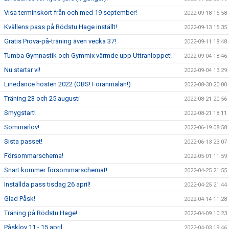
Visa terminskort från och med 19 september!
2022-09-18 15:58
Kvällens pass på Rödstu Hage inställt!
2022-09-13 15:35
Gratis Prova-på-träning även vecka 37!
2022-09-11 18:48
Tumba Gymnastik och Gymmix värmde upp Uttranloppet!
2022-09-04 18:46
Nu startar vi!
2022-09-04 13:29
Linedance hösten 2022 (OBS! Föranmälan!)
2022-08-30 20:00
Träning 23 och 25 augusti
2022-08-21 20:56
Smygstart!
2022-08-21 18:11
Sommarlov!
2022-06-19 08:58
Sista passet!
2022-06-13 23:07
Försommarschema!
2022-05-01 11:59
Snart kommer försommarschemat!
2022-04-25 21:55
Inställda pass tisdag 26 april!
2022-04-25 21:44
Glad Påsk!
2022-04-14 11:28
Träning på Rödstu Hage!
2022-04-09 10:23
Påsklov 11 - 15 april
2022-04-03 19:46