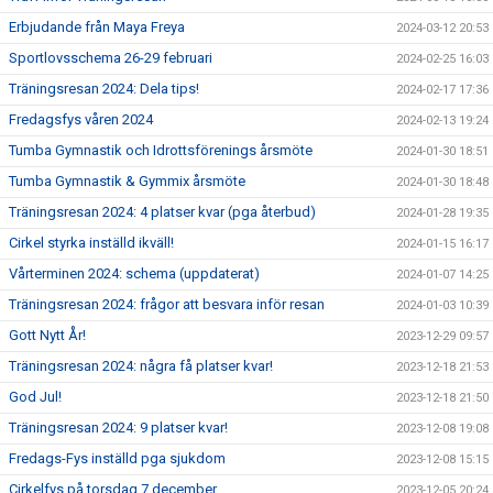
Erbjudande från Maya Freya
2024-03-12 20:53
Sportlovsschema 26-29 februari
2024-02-25 16:03
Träningsresan 2024: Dela tips!
2024-02-17 17:36
Fredagsfys våren 2024
2024-02-13 19:24
Tumba Gymnastik och Idrottsförenings årsmöte
2024-01-30 18:51
Tumba Gymnastik & Gymmix årsmöte
2024-01-30 18:48
Träningsresan 2024: 4 platser kvar (pga återbud)
2024-01-28 19:35
Cirkel styrka inställd ikväll!
2024-01-15 16:17
Vårterminen 2024: schema (uppdaterat)
2024-01-07 14:25
Träningsresan 2024: frågor att besvara inför resan
2024-01-03 10:39
Gott Nytt År!
2023-12-29 09:57
Träningsresan 2024: några få platser kvar!
2023-12-18 21:53
God Jul!
2023-12-18 21:50
Träningsresan 2024: 9 platser kvar!
2023-12-08 19:08
Fredags-Fys inställd pga sjukdom
2023-12-08 15:15
Cirkelfys på torsdag 7 december
2023-12-05 20:24