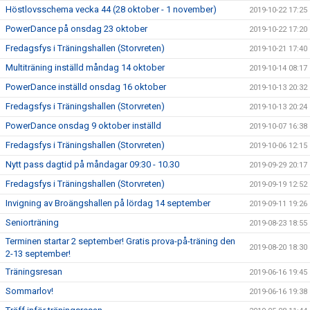
Höstlovsschema vecka 44 (28 oktober - 1 november)
2019-10-22 17:25
PowerDance på onsdag 23 oktober
2019-10-22 17:20
Fredagsfys i Träningshallen (Storvreten)
2019-10-21 17:40
Multiträning inställd måndag 14 oktober
2019-10-14 08:17
PowerDance inställd onsdag 16 oktober
2019-10-13 20:32
Fredagsfys i Träningshallen (Storvreten)
2019-10-13 20:24
PowerDance onsdag 9 oktober inställd
2019-10-07 16:38
Fredagsfys i Träningshallen (Storvreten)
2019-10-06 12:15
Nytt pass dagtid på måndagar 09:30 - 10.30
2019-09-29 20:17
Fredagsfys i Träningshallen (Storvreten)
2019-09-19 12:52
Invigning av Broängshallen på lördag 14 september
2019-09-11 19:26
Seniorträning
2019-08-23 18:55
Terminen startar 2 september! Gratis prova-på-träning den
2019-08-20 18:30
2-13 september!
Träningsresan
2019-06-16 19:45
Sommarlov!
2019-06-16 19:38