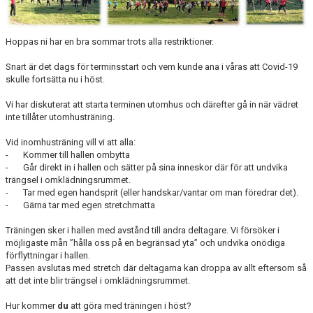
DOKUMENT
TRÄNINGSRESA
Hoppas ni har en bra sommar trots alla restriktioner.
Snart är det dags för terminsstart och vem kunde ana i våras att Covid-19
TRIVSELREGLER
skulle fortsätta nu i höst.
KONTAKT
Vi har diskuterat att starta terminen utomhus och därefter gå in när vädret
inte tillåter utomhusträning.
VÅRA HALLAR
Vid inomhusträning vill vi att alla:
- Kommer till hallen ombytta
PRISER
- Går direkt in i hallen och sätter på sina inneskor där för att undvika
trängsel i omklädningsrummet.
ANMÄLAN
- Tar med egen handsprit (eller handskar/vantar om man föredrar det).
- Gärna tar med egen stretchmatta
Träningen sker i hallen med avstånd till andra deltagare. Vi försöker i
möjligaste mån ”hålla oss på en begränsad yta” och undvika onödiga
förflyttningar i hallen.
Passen avslutas med stretch där deltagarna kan droppa av allt eftersom så
att det inte blir trängsel i omklädningsrummet.
Hur kommer
du
att göra med träningen i höst?