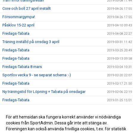
Träff inför träningsresan
2019-05-08 11:44
Core och boll 27 april inställt
2019-04-26 17:55
Försommargympa!
2019-04-26 17:55
Påsklov 15-22 april
2019-04-10 09:43
Fredags-Tabata
2019-04-08 22:27
Träning inställd på onsdag 3 april
2019-03-31 11:42
Fredags-Tabata
2019-03-25 20:49
Fredags-Tabata
2019-03-13 09:58
Fredags-Tabata 8 mars
2019-03-04 10:31
Sportlov vecka 9 - se separat schema :-)
2019-02-20 22:07
Fredags-Tabata
2019-02-17 21:50
Ny träningstid för Löpning + Tabata på onsdagar
2019-02-06 22:19
Fredags-Tabata
2019-01-25 15:01
Vårterminen börjar nu!
2019-01-13 17:51
Ny rutin för köp av termins- / träningskort
För att hemsidan ska fungera korrekt använder vi nödvändiga
2018-12-22 16:09
cookies från SportAdmin. Dessa går inte att stänga av.
Vårterminen börjar 14 januari
2018-12-22 16:06
Föreningen kan också använda frivilliga cookies, t.ex. för statistik