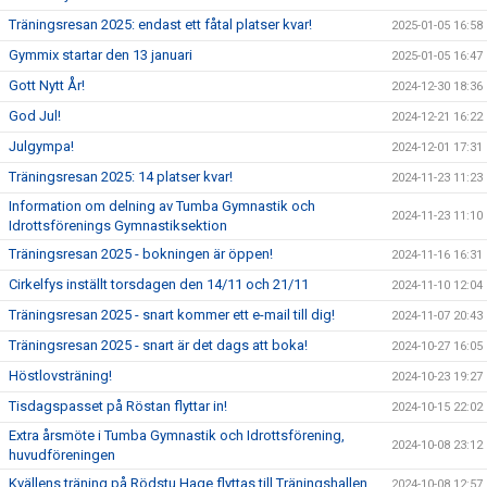
Träningsresan 2025: endast ett fåtal platser kvar!
2025-01-05 16:58
Gymmix startar den 13 januari
2025-01-05 16:47
Gott Nytt År!
2024-12-30 18:36
God Jul!
2024-12-21 16:22
Julgympa!
2024-12-01 17:31
Träningsresan 2025: 14 platser kvar!
2024-11-23 11:23
Information om delning av Tumba Gymnastik och
2024-11-23 11:10
Idrottsförenings Gymnastiksektion
Träningsresan 2025 - bokningen är öppen!
2024-11-16 16:31
Cirkelfys inställt torsdagen den 14/11 och 21/11
2024-11-10 12:04
Träningsresan 2025 - snart kommer ett e-mail till dig!
2024-11-07 20:43
Träningsresan 2025 - snart är det dags att boka!
2024-10-27 16:05
Höstlovsträning!
2024-10-23 19:27
Tisdagspasset på Röstan flyttar in!
2024-10-15 22:02
Extra årsmöte i Tumba Gymnastik och Idrottsförening,
2024-10-08 23:12
huvudföreningen
Kvällens träning på Rödstu Hage flyttas till Träningshallen
2024-10-08 12:57