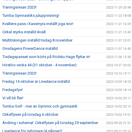
Träningsresan 2023!
2022-11-29 20:48
Tumba Gymnastiks juluppvisning!
2022-11-23 18:08
Kvällens pass i Kassmyra inställt pga snö!
2022-11-21 16:59
Cirkel styrka inställd ikväll
2022-11-21 13:40
Multiträningen inställd tisdag 8 november
2022-11-07 23:01
Onsdagens PowerDance inställd
2022-11-07 16:40
Tisdagspasset som körts på Rödstu Hage flyttar in!
2022-11-06 13:30
Höstlov vecka 44 (31 oktober - 4 november)
2022-10-27 20:02
Träningsresan 2023!
2022-10-16 19:17
Fredag 14 oktober är Linedance inställd
2022-10-09 18:53
Fredagsfys!
2022-10-09 18:14
Vi vill bli fler!
2022-10-02 20:17
Tumba GoIF - mer än Gymmix och gymnastik
2022-10-02 20:15
Cirkelfysen på torsdag 6 oktober
2022-10-02 19:51
Ändring i schemat: Cirkelfysen på torsdag 29 september
2022-09-26 21:51
Linedance för nybörjare (4 gånger)!
2022-09-22 20:10