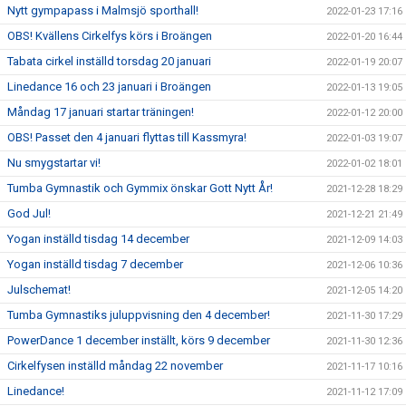
Nytt gympapass i Malmsjö sporthall!
2022-01-23 17:16
OBS! Kvällens Cirkelfys körs i Broängen
2022-01-20 16:44
Tabata cirkel inställd torsdag 20 januari
2022-01-19 20:07
Linedance 16 och 23 januari i Broängen
2022-01-13 19:05
Måndag 17 januari startar träningen!
2022-01-12 20:00
OBS! Passet den 4 januari flyttas till Kassmyra!
2022-01-03 19:07
Nu smygstartar vi!
2022-01-02 18:01
Tumba Gymnastik och Gymmix önskar Gott Nytt År!
2021-12-28 18:29
God Jul!
2021-12-21 21:49
Yogan inställd tisdag 14 december
2021-12-09 14:03
Yogan inställd tisdag 7 december
2021-12-06 10:36
Julschemat!
2021-12-05 14:20
Tumba Gymnastiks juluppvisning den 4 december!
2021-11-30 17:29
PowerDance 1 december inställt, körs 9 december
2021-11-30 12:36
Cirkelfysen inställd måndag 22 november
2021-11-17 10:16
Linedance!
2021-11-12 17:09