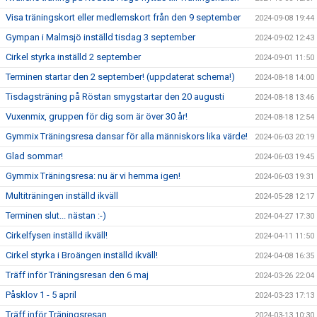
Visa träningskort eller medlemskort från den 9 september
2024-09-08 19:44
Gympan i Malmsjö inställd tisdag 3 september
2024-09-02 12:43
Cirkel styrka inställd 2 september
2024-09-01 11:50
Terminen startar den 2 september! (uppdaterat schema!)
2024-08-18 14:00
Tisdagsträning på Röstan smygstartar den 20 augusti
2024-08-18 13:46
Vuxenmix, gruppen för dig som är över 30 år!
2024-08-18 12:54
Gymmix Träningsresa dansar för alla människors lika värde!
2024-06-03 20:19
Glad sommar!
2024-06-03 19:45
Gymmix Träningsresa: nu är vi hemma igen!
2024-06-03 19:31
Multiträningen inställd ikväll
2024-05-28 12:17
Terminen slut... nästan :-)
2024-04-27 17:30
Cirkelfysen inställd ikväll!
2024-04-11 11:50
Cirkel styrka i Broängen inställd ikväll!
2024-04-08 16:35
Träff inför Träningsresan den 6 maj
2024-03-26 22:04
Påsklov 1 - 5 april
2024-03-23 17:13
Träff inför Träningsresan
2024-03-13 10:30