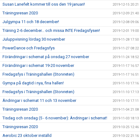
Susan Lanefelt kommer till oss den 19 januari!
2019-12-15 20:21
Träningsresan 2020
2019-12-09 21:40
Julgympa 11 och 18 december!
2019-12-08 09:06
Träning 2-6 december... och missa INTE Fredagsfysen!
2019-12-01 19:00
Juluppvisning lördag 30 november
2019-11-28 17:50
PowerDance och Fredagsfys
2019-11-27 08:22
Förändringar i schemat på onsdag 27 november
2019-11-24 18:52
Förändringar i schemat 19-20 november
2019-11-17 16:57
Fredagsfys i Träningshallen (Storvreten)
2019-11-17 16:51
Gympa på dagtid i nya, fina hallen!
2019-11-10 17:16
Fredagsfys i Träningshallen (Storvreten)
2019-11-10 17:13
Ändringar i schemat 11 och 13 november
2019-11-10 17:11
Träningsresan 2020
2019-11-04 21:08
Tisdag och onsdag (5 - 6 november): Ändringar i schemat!
2019-11-03 18:13
Träningsresan 2020
2019-10-25 12:46
Aerobic 23 oktober inställd
2019-10-22 21:16