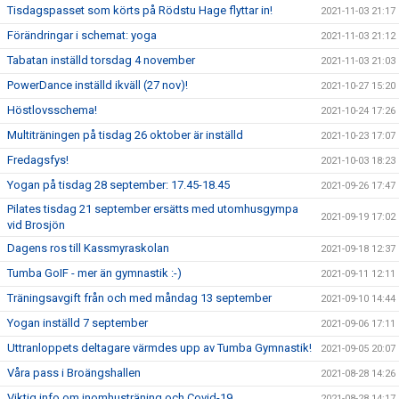
Tisdagspasset som körts på Rödstu Hage flyttar in!
2021-11-03 21:17
Förändringar i schemat: yoga
2021-11-03 21:12
Tabatan inställd torsdag 4 november
2021-11-03 21:03
PowerDance inställd ikväll (27 nov)!
2021-10-27 15:20
Höstlovsschema!
2021-10-24 17:26
Multiträningen på tisdag 26 oktober är inställd
2021-10-23 17:07
Fredagsfys!
2021-10-03 18:23
Yogan på tisdag 28 september: 17.45-18.45
2021-09-26 17:47
Pilates tisdag 21 september ersätts med utomhusgympa
2021-09-19 17:02
vid Brosjön
Dagens ros till Kassmyraskolan
2021-09-18 12:37
Tumba GoIF - mer än gymnastik :-)
2021-09-11 12:11
Träningsavgift från och med måndag 13 september
2021-09-10 14:44
Yogan inställd 7 september
2021-09-06 17:11
Uttranloppets deltagare värmdes upp av Tumba Gymnastik!
2021-09-05 20:07
Våra pass i Broängshallen
2021-08-28 14:26
Viktig info om inomhusträning och Covid-19
2021-08-28 14:17