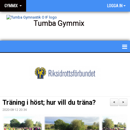
GYMMIX
LOGGA IN
Tumba Gymmix
HEM
NYHETER
KALENDER
SCHEMA
Träning i höst; hur vill du träna?
<
>
BESKRIVNING AV PASSEN
2020-08-12 20:34
BILDGALLERI