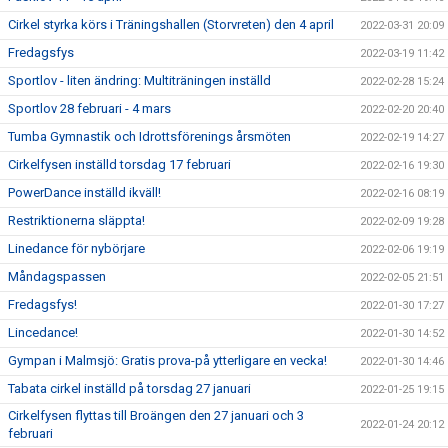
Cirkel styrka körs i Träningshallen (Storvreten) den 4 april
2022-03-31 20:09
Fredagsfys
2022-03-19 11:42
Sportlov - liten ändring: Multiträningen inställd
2022-02-28 15:24
Sportlov 28 februari - 4 mars
2022-02-20 20:40
Tumba Gymnastik och Idrottsförenings årsmöten
2022-02-19 14:27
Cirkelfysen inställd torsdag 17 februari
2022-02-16 19:30
PowerDance inställd ikväll!
2022-02-16 08:19
Restriktionerna släppta!
2022-02-09 19:28
Linedance för nybörjare
2022-02-06 19:19
Måndagspassen
2022-02-05 21:51
Fredagsfys!
2022-01-30 17:27
Lincedance!
2022-01-30 14:52
Gympan i Malmsjö: Gratis prova-på ytterligare en vecka!
2022-01-30 14:46
Tabata cirkel inställd på torsdag 27 januari
2022-01-25 19:15
Cirkelfysen flyttas till Broängen den 27 januari och 3
2022-01-24 20:12
februari