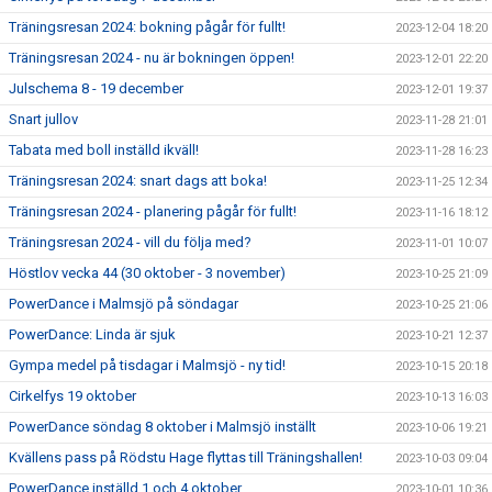
Träningsresan 2024: bokning pågår för fullt!
2023-12-04 18:20
Träningsresan 2024 - nu är bokningen öppen!
2023-12-01 22:20
Julschema 8 - 19 december
2023-12-01 19:37
Snart jullov
2023-11-28 21:01
Tabata med boll inställd ikväll!
2023-11-28 16:23
Träningsresan 2024: snart dags att boka!
2023-11-25 12:34
Träningsresan 2024 - planering pågår för fullt!
2023-11-16 18:12
Träningsresan 2024 - vill du följa med?
2023-11-01 10:07
Höstlov vecka 44 (30 oktober - 3 november)
2023-10-25 21:09
PowerDance i Malmsjö på söndagar
2023-10-25 21:06
PowerDance: Linda är sjuk
2023-10-21 12:37
Gympa medel på tisdagar i Malmsjö - ny tid!
2023-10-15 20:18
Cirkelfys 19 oktober
2023-10-13 16:03
PowerDance söndag 8 oktober i Malmsjö inställt
2023-10-06 19:21
Kvällens pass på Rödstu Hage flyttas till Träningshallen!
2023-10-03 09:04
PowerDance inställd 1 och 4 oktober
2023-10-01 10:36