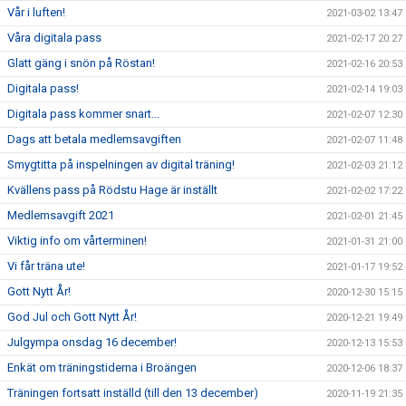
Vår i luften!
2021-03-02 13:47
Våra digitala pass
2021-02-17 20:27
Glatt gäng i snön på Röstan!
2021-02-16 20:53
Digitala pass!
2021-02-14 19:03
Digitala pass kommer snart...
2021-02-07 12:30
Dags att betala medlemsavgiften
2021-02-07 11:48
Smygtitta på inspelningen av digital träning!
2021-02-03 21:12
Kvällens pass på Rödstu Hage är inställt
2021-02-02 17:22
Medlemsavgift 2021
2021-02-01 21:45
Viktig info om vårterminen!
2021-01-31 21:00
Vi får träna ute!
2021-01-17 19:52
Gott Nytt År!
2020-12-30 15:15
God Jul och Gott Nytt År!
2020-12-21 19:49
Julgympa onsdag 16 december!
2020-12-13 15:53
Enkät om träningstiderna i Broängen
2020-12-06 18:37
Träningen fortsatt inställd (till den 13 december)
2020-11-19 21:35