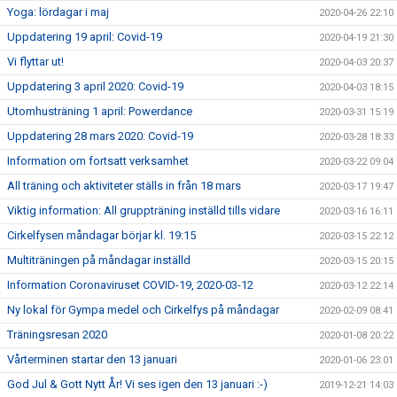
Yoga: lördagar i maj
2020-04-26 22:10
Uppdatering 19 april: Covid-19
2020-04-19 21:30
Vi flyttar ut!
2020-04-03 20:37
Uppdatering 3 april 2020: Covid-19
2020-04-03 18:15
Utomhusträning 1 april: Powerdance
2020-03-31 15:19
Uppdatering 28 mars 2020: Covid-19
2020-03-28 18:33
Information om fortsatt verksamhet
2020-03-22 09:04
All träning och aktiviteter ställs in från 18 mars
2020-03-17 19:47
Viktig information: All gruppträning inställd tills vidare
2020-03-16 16:11
Cirkelfysen måndagar börjar kl. 19:15
2020-03-15 22:12
Multiträningen på måndagar inställd
2020-03-15 20:15
Information Coronaviruset COVID-19, 2020-03-12
2020-03-12 22:14
Ny lokal för Gympa medel och Cirkelfys på måndagar
2020-02-09 08:41
Träningsresan 2020
2020-01-08 20:22
Vårterminen startar den 13 januari
2020-01-06 23:01
God Jul & Gott Nytt År! Vi ses igen den 13 januari :-)
2019-12-21 14:03