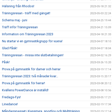
Hälsning från Rhodos!
2023-05-18 21:32
Träningsresan - träff med gänget!
2023-05-03 22:24
Schema maj - juni
2023-04-25 19:44
Träff inför Träningsresan
2023-04-21 15:09
Information om Träningsresan 2023
2023-04-18 21:33
Nu startar vi en gymnastikgrupp för vuxna!
2023-04-07 18:10
Glad Påsk!
2023-04-07 18:04
Träningsresan - missa inte slutbetalningen!
2023-04-02 16:29
Påsk!
2023-03-26 15:20
Prova på gymnastik för damer och herrar
2023-03-19 17:14
Träningsresan 2023: två månader kvar…
2023-03-15 20:17
Prova på gymnastik för herrar!
2023-03-08 20:12
Kvällens PowerDance är inställd!
2023-03-08 10:56
Fredags-Fys!
2023-03-05 17:21
Linedance!
2023-02-19 17:34
Måndagspasset i Kassmyra, sportlov och Multiträning
2023-02-19 17:14