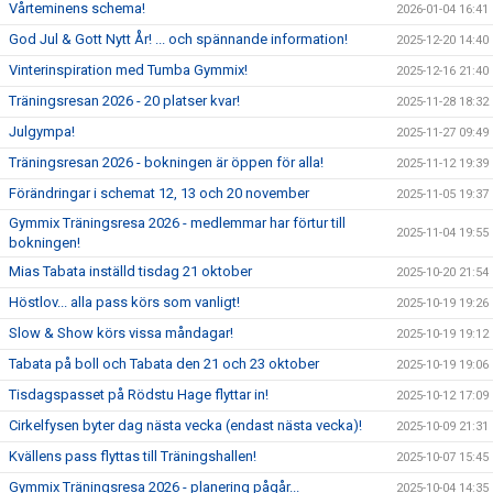
Vårteminens schema!
2026-01-04 16:41
God Jul & Gott Nytt År! ... och spännande information!
2025-12-20 14:40
Vinterinspiration med Tumba Gymmix!
2025-12-16 21:40
Träningsresan 2026 - 20 platser kvar!
2025-11-28 18:32
Julgympa!
2025-11-27 09:49
Träningsresan 2026 - bokningen är öppen för alla!
2025-11-12 19:39
Förändringar i schemat 12, 13 och 20 november
2025-11-05 19:37
Gymmix Träningsresa 2026 - medlemmar har förtur till
2025-11-04 19:55
bokningen!
Mias Tabata inställd tisdag 21 oktober
2025-10-20 21:54
Höstlov... alla pass körs som vanligt!
2025-10-19 19:26
Slow & Show körs vissa måndagar!
2025-10-19 19:12
Tabata på boll och Tabata den 21 och 23 oktober
2025-10-19 19:06
Tisdagspasset på Rödstu Hage flyttar in!
2025-10-12 17:09
Cirkelfysen byter dag nästa vecka (endast nästa vecka)!
2025-10-09 21:31
Kvällens pass flyttas till Träningshallen!
2025-10-07 15:45
Gymmix Träningsresa 2026 - planering pågår...
2025-10-04 14:35