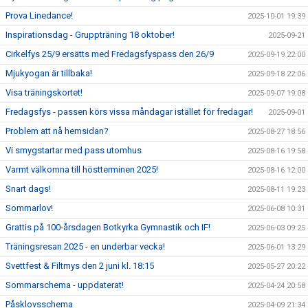
Prova Linedance!
2025-10-01 19:39
Inspirationsdag - Gruppträning 18 oktober!
2025-09-21
Cirkelfys 25/9 ersätts med Fredagsfyspass den 26/9
2025-09-19 22:00
Mjukyogan är tillbaka!
2025-09-18 22:06
Visa träningskortet!
2025-09-07 19:08
Fredagsfys - passen körs vissa måndagar istället för fredagar!
2025-09-01
Problem att nå hemsidan?
2025-08-27 18:56
Vi smygstartar med pass utomhus
2025-08-16 19:58
Varmt välkomna till höstterminen 2025!
2025-08-16 12:00
Snart dags!
2025-08-11 19:23
Sommarlov!
2025-06-08 10:31
Grattis på 100-årsdagen Botkyrka Gymnastik och IF!
2025-06-03 09:25
Träningsresan 2025 - en underbar vecka!
2025-06-01 13:29
Svettfest & Filtmys den 2 juni kl. 18:15
2025-05-27 20:22
Sommarschema - uppdaterat!
2025-04-24 20:58
Påsklovsschema
2025-04-09 21:34