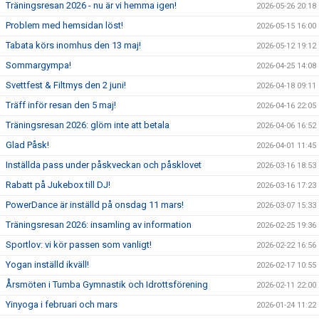
Träningsresan 2026 - nu är vi hemma igen!
2026-05-26 20:18
Problem med hemsidan löst!
2026-05-15 16:00
Tabata körs inomhus den 13 maj!
2026-05-12 19:12
Sommargympa!
2026-04-25 14:08
Svettfest & Filtmys den 2 juni!
2026-04-18 09:11
Träff inför resan den 5 maj!
2026-04-16 22:05
Träningsresan 2026: glöm inte att betala
2026-04-06 16:52
Glad Påsk!
2026-04-01 11:45
Inställda pass under påskveckan och påsklovet
2026-03-16 18:53
Rabatt på Jukebox till DJ!
2026-03-16 17:23
PowerDance är inställd på onsdag 11 mars!
2026-03-07 15:33
Träningsresan 2026: insamling av information
2026-02-25 19:36
Sportlov: vi kör passen som vanligt!
2026-02-22 16:56
Yogan inställd ikväll!
2026-02-17 10:55
Årsmöten i Tumba Gymnastik och Idrottsförening
2026-02-11 22:00
Yinyoga i februari och mars
2026-01-24 11:22