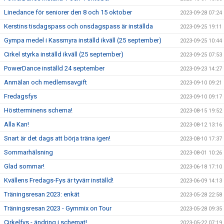
Linedance för seniorer den 8 och 15 oktober
2023-09-28 07:24
Kerstins tisdagspass och onsdagspass är inställda
2023-09-25 19:11
Gympa medel i Kassmyra inställd ikväll (25 september)
2023-09-25 10:44
Cirkel styrka inställd ikväll (25 september)
2023-09-25 07:53
PowerDance inställd 24 september
2023-09-23 14:27
Anmälan och medlemsavgift
2023-09-10 09:21
Fredagsfys
2023-09-10 09:17
Höstterminens schema!
2023-08-15 19:52
Alla Kan!
2023-08-12 13:16
Snart är det dags att börja träna igen!
2023-08-10 17:37
Sommarhälsning
2023-08-01 10:26
Glad sommar!
2023-06-18 17:10
Kvällens Fredags-Fys är tyvärr inställd!
2023-06-09 14:13
Träningsresan 2023: enkät
2023-05-28 22:58
Träningsresan 2023 - Gymmix on Tour
2023-05-28 09:35
Cirkelfys - ändring i schemat!
2023-05-22 07:19