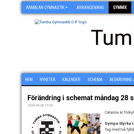
ANMÄLAN GYMNASTIK
ARRANGEMANG
GYMMIX
Tum
HEM
NYHETER
KALENDER
SCHEMA
BESKRIVNING
Förändring i schemat måndag 28 
2020-09-28 13:03
Catarina är förky
Gympa Styrka
k
Tag med två fyllda