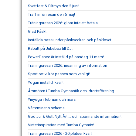
Svettfest & Filtmys den 2 juni!
Träff inför resan den 5 maj!
Träningsresan 2026: glöm inte att betala
Glad Påsk!
Inställda pass under påskveckan och påsklovet
Rabatt på Jukebox till DJ!
PowerDance är inställd på onsdag 11 mars!
Träningsresan 2026: insamling av information
Sportlov: vi kör passen som vanligt!
Yogan inställd ikväll!
Årsmöten i Tumba Gymnastik och Idrottsförening
Yinyoga i februari och mars
Vårteminens schema!
God Jul & Gott Nytt År! ... och spännande information!
Vinterinspiration med Tumba Gymmix!
Träningsresan 2026 - 20 platser kvar!