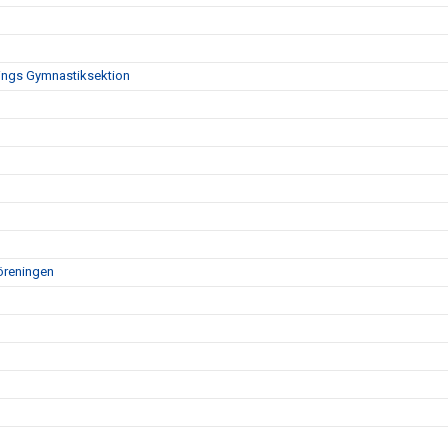
nings Gymnastiksektion
öreningen