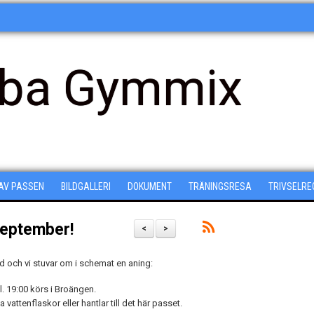
ba Gymmix
 AV PASSEN
BILDGALLERI
DOKUMENT
TRÄNINGSRESA
TRIVSELRE
september!
<
>
ld och vi stuvar om i schemat en aning:
l. 19:00 körs i Broängen.
 vattenflaskor eller hantlar till det här passet.