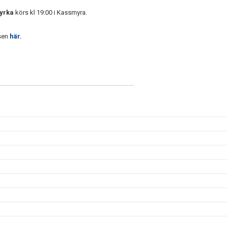
tyrka
körs kl 19:00 i Kassmyra.
sen
här
.