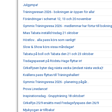
Julgympa!
Träningsresan 2026 - bokningen är öppen för alla!
Förändringar i schemat 12, 13 och 20 november
Gymmix Träningsresa 2026 - medlemmar har förtur till boknin
Mias Tabata inställd tisdag 21 oktober
Höstlov... alla pass körs som vanligt!
Slow & Show körs vissa måndagar!
Tabata på boll och Tabata den 21 och 23 oktober
Tisdagspasset på Rödstu Hage flyttar in!
Cirkelfysen byter dag nästa vecka (endast nästa vecka)!
Kvällens pass flyttas till Träningshallen!
Gymmix Träningsresa 2026 - planering pågår...
Prova Linedance!
Inspirationsdag - Gruppträning 18 oktober!
Cirkelfys 25/9 ersätts med Fredagsfyspass den 26/9
Mjukyogan är tillbaka!