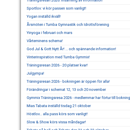
Träningsresan 2026: insamling av information
Sportlov: vi kör passen som vanligt!
Yogan inställd ikväll!
Årsmöten i Tumba Gymnastik och Idrottsförening
Yinyoga i februari och mars
Vårteminens schema!
God Jul & Gott Nytt År! ... och spännande information!
Vinterinspiration med Tumba Gymmix!
Träningsresan 2026 - 20 platser kvar!
Julgympa!
Träningsresan 2026 - bokningen är öppen för alla!
Förändringar i schemat 12, 13 och 20 november
Gymmix Träningsresa 2026 - medlemmar har förtur till boknin
Mias Tabata inställd tisdag 21 oktober
Höstlov... alla pass körs som vanligt!
Slow & Show körs vissa måndagar!