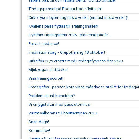
Tabata på boll och Tabata den 21 och 23 oktober
Tisdagspasset på Rödstu Hage flyttar in!
Cirkelfysen byter dag nästa vecka (endast nästa vecka)!
Kvällens pass flyttas till Träningshallen!
Gymmix Träningsresa 2026 - planering pågår...
Prova Linedance!
Inspirationsdag - Gruppträning 18 oktober!
Cirkelfys 25/9 ersätts med Fredagsfyspass den 26/9
Mjukyogan är tillbaka!
Visa träningskortet!
Fredagsfys - passen körs vissa måndagar istället för fredagar
Problem att nå hemsidan?
Vi smygstartar med pass utomhus
Varmt välkomna till höstterminen 2025!
Snart dags!
Sommarlov!