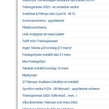
Grattis på 100-årsdagen Botkyrka Gymnastik och IF!
Träningsresan 2025 - en underbar vecka!
Svettfest & Filtmys den 2 juni kl. 18:15
Sommarschema - uppdaterat!
Påsklovsschema
Unik möjlighet att testa balett!
Träff inför Träningsresan!
Ingen Tabata på torsdag (27 mars)!
Fredagsfysen inställd den 21 mars
Mer Fredagsfys!
Tabatan inställd torsdag 13 mars
Mjukyoga!
27 februari: Kvällens Cirkelfys är inställd!
Sportlov vecka 9 (24 - 28 februari) - uppdaterat schema
Träningsresan 2025: fullbokad... men...!
Våra årsmöten i februari och mars 2025