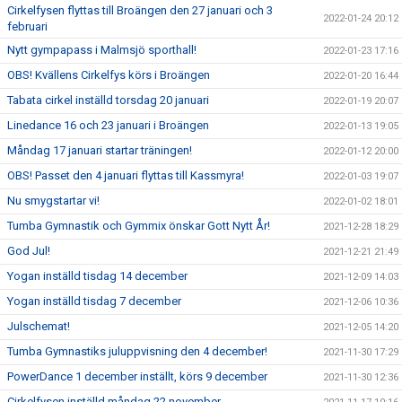
Cirkelfysen flyttas till Broängen den 27 januari och 3
2022-01-24 20:12
februari
Nytt gympapass i Malmsjö sporthall!
2022-01-23 17:16
OBS! Kvällens Cirkelfys körs i Broängen
2022-01-20 16:44
Tabata cirkel inställd torsdag 20 januari
2022-01-19 20:07
Linedance 16 och 23 januari i Broängen
2022-01-13 19:05
Måndag 17 januari startar träningen!
2022-01-12 20:00
OBS! Passet den 4 januari flyttas till Kassmyra!
2022-01-03 19:07
Nu smygstartar vi!
2022-01-02 18:01
Tumba Gymnastik och Gymmix önskar Gott Nytt År!
2021-12-28 18:29
God Jul!
2021-12-21 21:49
Yogan inställd tisdag 14 december
2021-12-09 14:03
Yogan inställd tisdag 7 december
2021-12-06 10:36
Julschemat!
2021-12-05 14:20
Tumba Gymnastiks juluppvisning den 4 december!
2021-11-30 17:29
PowerDance 1 december inställt, körs 9 december
2021-11-30 12:36
Cirkelfysen inställd måndag 22 november