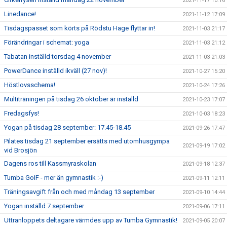
2021-11-17 10:16
Linedance!
2021-11-12 17:09
Tisdagspasset som körts på Rödstu Hage flyttar in!
2021-11-03 21:17
Förändringar i schemat: yoga
2021-11-03 21:12
Tabatan inställd torsdag 4 november
2021-11-03 21:03
PowerDance inställd ikväll (27 nov)!
2021-10-27 15:20
Höstlovsschema!
2021-10-24 17:26
Multiträningen på tisdag 26 oktober är inställd
2021-10-23 17:07
Fredagsfys!
2021-10-03 18:23
Yogan på tisdag 28 september: 17.45-18.45
2021-09-26 17:47
Pilates tisdag 21 september ersätts med utomhusgympa
2021-09-19 17:02
vid Brosjön
Dagens ros till Kassmyraskolan
2021-09-18 12:37
Tumba GoIF - mer än gymnastik :-)
2021-09-11 12:11
Träningsavgift från och med måndag 13 september
2021-09-10 14:44
Yogan inställd 7 september
2021-09-06 17:11
Uttranloppets deltagare värmdes upp av Tumba Gymnastik!
2021-09-05 20:07