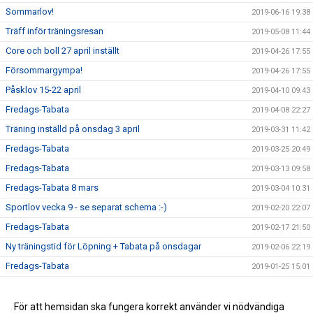
Sommarlov!
2019-06-16 19:38
Träff inför träningsresan
2019-05-08 11:44
Core och boll 27 april inställt
2019-04-26 17:55
Försommargympa!
2019-04-26 17:55
Påsklov 15-22 april
2019-04-10 09:43
Fredags-Tabata
2019-04-08 22:27
Träning inställd på onsdag 3 april
2019-03-31 11:42
Fredags-Tabata
2019-03-25 20:49
Fredags-Tabata
2019-03-13 09:58
Fredags-Tabata 8 mars
2019-03-04 10:31
Sportlov vecka 9 - se separat schema :-)
2019-02-20 22:07
Fredags-Tabata
2019-02-17 21:50
Ny träningstid för Löpning + Tabata på onsdagar
2019-02-06 22:19
Fredags-Tabata
2019-01-25 15:01
Vårterminen börjar nu!
2019-01-13 17:51
Ny rutin för köp av termins- / träningskort
För att hemsidan ska fungera korrekt använder vi nödvändiga
2018-12-22 16:09