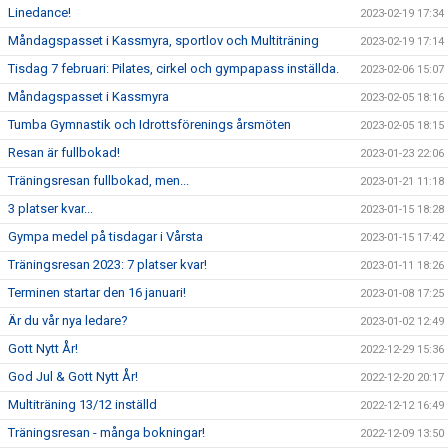
Linedance!
2023-02-19 17:34
Måndagspasset i Kassmyra, sportlov och Multiträning
2023-02-19 17:14
Tisdag 7 februari: Pilates, cirkel och gympapass inställda.
2023-02-06 15:07
Måndagspasset i Kassmyra
2023-02-05 18:16
Tumba Gymnastik och Idrottsförenings årsmöten
2023-02-05 18:15
Resan är fullbokad!
2023-01-23 22:06
Träningsresan fullbokad, men...
2023-01-21 11:18
3 platser kvar...
2023-01-15 18:28
Gympa medel på tisdagar i Vårsta
2023-01-15 17:42
Träningsresan 2023: 7 platser kvar!
2023-01-11 18:26
Terminen startar den 16 januari!
2023-01-08 17:25
Är du vår nya ledare?
2023-01-02 12:49
Gott Nytt År!
2022-12-29 15:36
God Jul & Gott Nytt År!
2022-12-20 20:17
Multiträning 13/12 inställd
2022-12-12 16:49
Träningsresan - många bokningar!
2022-12-09 13:50