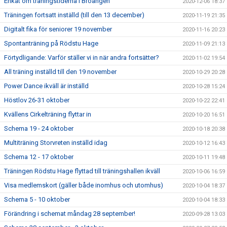
Enkät om träningstiderna i Broängen
2020-12-06 18:37
Träningen fortsatt inställd (till den 13 december)
2020-11-19 21:35
Digitalt fika för seniorer 19 november
2020-11-16 20:23
Spontanträning på Rödstu Hage
2020-11-09 21:13
Förtydligande: Varför ställer vi in när andra fortsätter?
2020-11-02 19:54
All träning inställd till den 19 november
2020-10-29 20:28
Power Dance ikväll är inställd
2020-10-28 15:24
Höstlov 26-31 oktober
2020-10-22 22:41
Kvällens Cirkelträning flyttar in
2020-10-20 16:51
Schema 19 - 24 oktober
2020-10-18 20:38
Multiträning Storvreten inställd idag
2020-10-12 16:43
Schema 12 - 17 oktober
2020-10-11 19:48
Träningen Rödstu Hage flyttad till träningshallen ikväll
2020-10-06 16:59
Visa medlemskort (gäller både inomhus och utomhus)
2020-10-04 18:37
Schema 5 - 10 oktober
2020-10-04 18:33
Förändring i schemat måndag 28 september!
2020-09-28 13:03