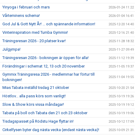
Yinyoga i februari och mars
2026-01-24 11:22
Vårteminens schema!
2026-01-04 16:41
God Jul & Gott Nytt År! ... och spännande information!
2025-12-20 14:40
Vinterinspiration med Tumba Gymmix!
2025-12-16 21:40
Träningsresan 2026 - 20 platser kvar!
2025-11-28 18:32
Julgympa!
2025-11-27 09:49
Träningsresan 2026 - bokningen är öppen för alla!
2025-11-12 19:39
Förändringar i schemat 12, 13 och 20 november
2025-11-05 19:37
Gymmix Träningsresa 2026 - medlemmar har förtur till
2025-11-04 19:55
bokningen!
Mias Tabata inställd tisdag 21 oktober
2025-10-20 21:54
Höstlov... alla pass körs som vanligt!
2025-10-19 19:26
Slow & Show körs vissa måndagar!
2025-10-19 19:12
Tabata på boll och Tabata den 21 och 23 oktober
2025-10-19 19:06
Tisdagspasset på Rödstu Hage flyttar in!
2025-10-12 17:09
Cirkelfysen byter dag nästa vecka (endast nästa vecka)!
2025-10-09 21:31