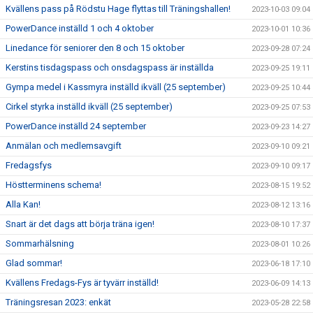
Kvällens pass på Rödstu Hage flyttas till Träningshallen!
2023-10-03 09:04
PowerDance inställd 1 och 4 oktober
2023-10-01 10:36
Linedance för seniorer den 8 och 15 oktober
2023-09-28 07:24
Kerstins tisdagspass och onsdagspass är inställda
2023-09-25 19:11
Gympa medel i Kassmyra inställd ikväll (25 september)
2023-09-25 10:44
Cirkel styrka inställd ikväll (25 september)
2023-09-25 07:53
PowerDance inställd 24 september
2023-09-23 14:27
Anmälan och medlemsavgift
2023-09-10 09:21
Fredagsfys
2023-09-10 09:17
Höstterminens schema!
2023-08-15 19:52
Alla Kan!
2023-08-12 13:16
Snart är det dags att börja träna igen!
2023-08-10 17:37
Sommarhälsning
2023-08-01 10:26
Glad sommar!
2023-06-18 17:10
Kvällens Fredags-Fys är tyvärr inställd!
2023-06-09 14:13
Träningsresan 2023: enkät
2023-05-28 22:58