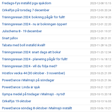
Fredags-Fys inställd pga sjukdom
2023-12-08 15:15
Cirkelfys på torsdag 7 december
2023-12-05 20:24
Träningsresan 2024: bokning pågår för fullt!
2023-12-04 18:20
Träningsresan 2024 - nu är bokningen öppen!
2023-12-01 22:20
Julschema 8 - 19 december
2023-12-01 19:37
Snart jullov
2023-11-28 21:01
Tabata med boll inställd ikväll!
2023-11-28 16:23
Träningsresan 2024: snart dags att boka!
2023-11-25 12:34
Träningsresan 2024 - planering pågår för fullt!
2023-11-16 18:12
Träningsresan 2024 - vill du följa med?
2023-11-01 10:07
Höstlov vecka 44 (30 oktober - 3 november)
2023-10-25 21:09
PowerDance i Malmsjö på söndagar
2023-10-25 21:06
PowerDance: Linda är sjuk
2023-10-21 12:37
Gympa medel på tisdagar i Malmsjö - ny tid!
2023-10-15 20:18
Cirkelfys 19 oktober
2023-10-13 16:03
PowerDance söndag 8 oktober i Malmsjö inställt
2023-10-06 19:21