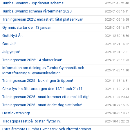
Tumba Gymmix - uppdaterat schema!
2025-01-15 21:40
Tumba Gymmix schema vårterminen 2025!
2025-01-06 16:11
Träningsresan 2025: endast ett fåtal platser kvar!
2025-01-05 16:58
Gymmix startar den 13 januari
2025-01-05 16:47
Gott Nytt År!
2024-12-30 18:36
God Jul!
2024-12-21 16:22
Julgympa!
2024-12-01 17:31
Träningsresan 2025: 14 platser kvar!
2024-11-23 11:23
Information om delning av Tumba Gymnastik och
2024-11-23 11:10
Idrottsförenings Gymnastiksektion
Träningsresan 2025 - bokningen är öppen!
2024-11-16 16:31
Cirkelfys inställt torsdagen den 14/11 och 21/11
2024-11-10 12:04
Träningsresan 2025 - snart kommer ett e-mail till dig!
2024-11-07 20:43
Träningsresan 2025 - snart är det dags att boka!
2024-10-27 16:05
Höstlovsträning!
2024-10-23 19:27
Tisdagspasset på Röstan flyttar in!
2024-10-15 22:02
Extra årsmöte i Tumba Gymnastik och Idrottsförening,