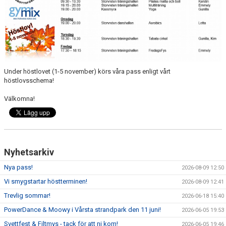
DOKUMENT
TRÄNINGSRESA
TRIVSELREGLER
KONTAKT
Under höstlovet (1-5 november) körs våra pass enligt vårt
höstlovsschema!
VÅRA HALLAR
Välkomna!
PRISER
ANMÄLAN
Nyhetsarkiv
Nya pass!
2026-08-09 12:50
Vi smygstartar höstterminen!
2026-08-09 12:41
Trevlig sommar!
2026-06-18 15:40
PowerDance & Moowy i Vårsta strandpark den 11 juni!
2026-06-05 19:53
Svettfest & Filtmys - tack för att ni kom!
2026-06-05 19:46