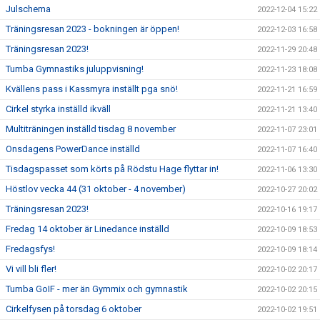
Julschema
2022-12-04 15:22
Träningsresan 2023 - bokningen är öppen!
2022-12-03 16:58
Träningsresan 2023!
2022-11-29 20:48
Tumba Gymnastiks juluppvisning!
2022-11-23 18:08
Kvällens pass i Kassmyra inställt pga snö!
2022-11-21 16:59
Cirkel styrka inställd ikväll
2022-11-21 13:40
Multiträningen inställd tisdag 8 november
2022-11-07 23:01
Onsdagens PowerDance inställd
2022-11-07 16:40
Tisdagspasset som körts på Rödstu Hage flyttar in!
2022-11-06 13:30
Höstlov vecka 44 (31 oktober - 4 november)
2022-10-27 20:02
Träningsresan 2023!
2022-10-16 19:17
Fredag 14 oktober är Linedance inställd
2022-10-09 18:53
Fredagsfys!
2022-10-09 18:14
Vi vill bli fler!
2022-10-02 20:17
Tumba GoIF - mer än Gymmix och gymnastik
2022-10-02 20:15
Cirkelfysen på torsdag 6 oktober
2022-10-02 19:51