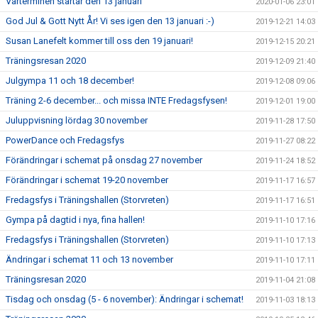
Vårterminen startar den 13 januari
2020-01-06 23:01
God Jul & Gott Nytt År! Vi ses igen den 13 januari :-)
2019-12-21 14:03
Susan Lanefelt kommer till oss den 19 januari!
2019-12-15 20:21
Träningsresan 2020
2019-12-09 21:40
Julgympa 11 och 18 december!
2019-12-08 09:06
Träning 2-6 december... och missa INTE Fredagsfysen!
2019-12-01 19:00
Juluppvisning lördag 30 november
2019-11-28 17:50
PowerDance och Fredagsfys
2019-11-27 08:22
Förändringar i schemat på onsdag 27 november
2019-11-24 18:52
Förändringar i schemat 19-20 november
2019-11-17 16:57
Fredagsfys i Träningshallen (Storvreten)
2019-11-17 16:51
Gympa på dagtid i nya, fina hallen!
2019-11-10 17:16
Fredagsfys i Träningshallen (Storvreten)
2019-11-10 17:13
Ändringar i schemat 11 och 13 november
2019-11-10 17:11
Träningsresan 2020
2019-11-04 21:08
Tisdag och onsdag (5 - 6 november): Ändringar i schemat!
2019-11-03 18:13