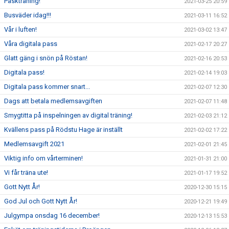
Påskträning!
2021-03-25 20:59
Busväder idag!!!
2021-03-11 16:52
Vår i luften!
2021-03-02 13:47
Våra digitala pass
2021-02-17 20:27
Glatt gäng i snön på Röstan!
2021-02-16 20:53
Digitala pass!
2021-02-14 19:03
Digitala pass kommer snart...
2021-02-07 12:30
Dags att betala medlemsavgiften
2021-02-07 11:48
Smygtitta på inspelningen av digital träning!
2021-02-03 21:12
Kvällens pass på Rödstu Hage är inställt
2021-02-02 17:22
Medlemsavgift 2021
2021-02-01 21:45
Viktig info om vårterminen!
2021-01-31 21:00
Vi får träna ute!
2021-01-17 19:52
Gott Nytt År!
2020-12-30 15:15
God Jul och Gott Nytt År!
2020-12-21 19:49
Julgympa onsdag 16 december!
2020-12-13 15:53