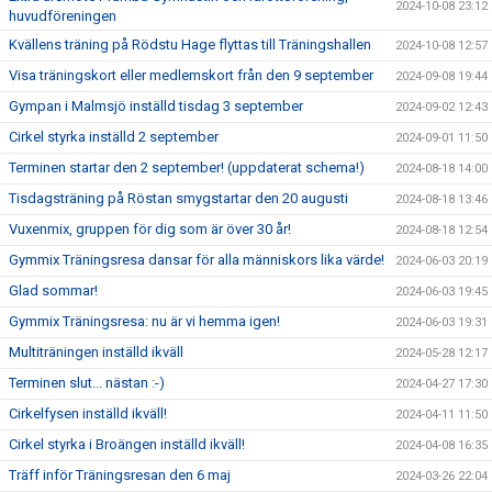
2024-10-08 23:12
huvudföreningen
Kvällens träning på Rödstu Hage flyttas till Träningshallen
2024-10-08 12:57
Visa träningskort eller medlemskort från den 9 september
2024-09-08 19:44
Gympan i Malmsjö inställd tisdag 3 september
2024-09-02 12:43
Cirkel styrka inställd 2 september
2024-09-01 11:50
Terminen startar den 2 september! (uppdaterat schema!)
2024-08-18 14:00
Tisdagsträning på Röstan smygstartar den 20 augusti
2024-08-18 13:46
Vuxenmix, gruppen för dig som är över 30 år!
2024-08-18 12:54
Gymmix Träningsresa dansar för alla människors lika värde!
2024-06-03 20:19
Glad sommar!
2024-06-03 19:45
Gymmix Träningsresa: nu är vi hemma igen!
2024-06-03 19:31
Multiträningen inställd ikväll
2024-05-28 12:17
Terminen slut... nästan :-)
2024-04-27 17:30
Cirkelfysen inställd ikväll!
2024-04-11 11:50
Cirkel styrka i Broängen inställd ikväll!
2024-04-08 16:35
Träff inför Träningsresan den 6 maj
2024-03-26 22:04