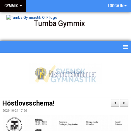
GYMMIX
LOGGA IN
Tumba Gymmix
HEM
NYHETER
KALENDER
SCHEMA
Höstlovsschema!
<
>
BESKRIVNING AV PASSEN
2021-10-24 17:26
BILDGALLERI