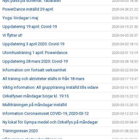
Nytt pass på schemat: Tabataish
2020-05-03 18:36
PowerDance inställd 29 april
2020-04-28 21:22
Yoga: lördagar i maj
2020-04-26 22:10
Uppdatering 19 april: Covid-19
2020-04-19 21:30
Vi flyttar ut!
2020-04-03 20:37
Uppdatering 3 april 2020: Covid-19
2020-04-03 18:15
Utomhusträning 1 april: Powerdance
2020-03-31 15:19
Uppdatering 28 mars 2020: Covid-19
2020-03-28 18:33
Information om fortsatt verksamhet
2020-03-22 09:04
All träning och aktiviteter ställs in från 18 mars
2020-03-17 19:47
Viktig information: All gruppträning inställd tills vidare
2020-03-16 16:11
Cirkelfysen måndagar börjar kl. 19:15
2020-03-15 22:12
Multiträningen på måndagar inställd
2020-03-15 20:15
Information Coronaviruset COVID-19, 2020-03-12
2020-03-12 22:14
Ny lokal för Gympa medel och Cirkelfys på måndagar
2020-02-09 08:41
Träningsresan 2020
2020-01-08 20:22