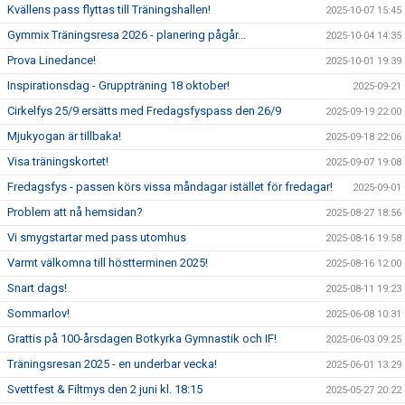
Kvällens pass flyttas till Träningshallen!
2025-10-07 15:45
Gymmix Träningsresa 2026 - planering pågår...
2025-10-04 14:35
Prova Linedance!
2025-10-01 19:39
Inspirationsdag - Gruppträning 18 oktober!
2025-09-21
Cirkelfys 25/9 ersätts med Fredagsfyspass den 26/9
2025-09-19 22:00
Mjukyogan är tillbaka!
2025-09-18 22:06
Visa träningskortet!
2025-09-07 19:08
Fredagsfys - passen körs vissa måndagar istället för fredagar!
2025-09-01
Problem att nå hemsidan?
2025-08-27 18:56
Vi smygstartar med pass utomhus
2025-08-16 19:58
Varmt välkomna till höstterminen 2025!
2025-08-16 12:00
Snart dags!
2025-08-11 19:23
Sommarlov!
2025-06-08 10:31
Grattis på 100-årsdagen Botkyrka Gymnastik och IF!
2025-06-03 09:25
Träningsresan 2025 - en underbar vecka!
2025-06-01 13:29
Svettfest & Filtmys den 2 juni kl. 18:15
2025-05-27 20:22