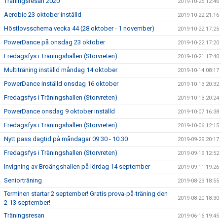
Träningsresan 2020
2019-10-25 12:46
Aerobic 23 oktober inställd
2019-10-22 21:16
Höstlovsschema vecka 44 (28 oktober - 1 november)
2019-10-22 17:25
PowerDance på onsdag 23 oktober
2019-10-22 17:20
Fredagsfys i Träningshallen (Storvreten)
2019-10-21 17:40
Multiträning inställd måndag 14 oktober
2019-10-14 08:17
PowerDance inställd onsdag 16 oktober
2019-10-13 20:32
Fredagsfys i Träningshallen (Storvreten)
2019-10-13 20:24
PowerDance onsdag 9 oktober inställd
2019-10-07 16:38
Fredagsfys i Träningshallen (Storvreten)
2019-10-06 12:15
Nytt pass dagtid på måndagar 09:30 - 10.30
2019-09-29 20:17
Fredagsfys i Träningshallen (Storvreten)
2019-09-19 12:52
Invigning av Broängshallen på lördag 14 september
2019-09-11 19:26
Seniorträning
2019-08-23 18:55
Terminen startar 2 september! Gratis prova-på-träning den
2019-08-20 18:30
2-13 september!
Träningsresan
2019-06-16 19:45