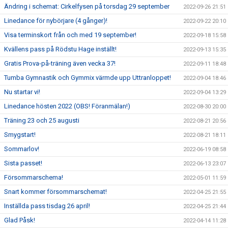
Ändring i schemat: Cirkelfysen på torsdag 29 september
2022-09-26 21:51
Linedance för nybörjare (4 gånger)!
2022-09-22 20:10
Visa terminskort från och med 19 september!
2022-09-18 15:58
Kvällens pass på Rödstu Hage inställt!
2022-09-13 15:35
Gratis Prova-på-träning även vecka 37!
2022-09-11 18:48
Tumba Gymnastik och Gymmix värmde upp Uttranloppet!
2022-09-04 18:46
Nu startar vi!
2022-09-04 13:29
Linedance hösten 2022 (OBS! Föranmälan!)
2022-08-30 20:00
Träning 23 och 25 augusti
2022-08-21 20:56
Smygstart!
2022-08-21 18:11
Sommarlov!
2022-06-19 08:58
Sista passet!
2022-06-13 23:07
Försommarschema!
2022-05-01 11:59
Snart kommer försommarschemat!
2022-04-25 21:55
Inställda pass tisdag 26 april!
2022-04-25 21:44
Glad Påsk!
2022-04-14 11:28