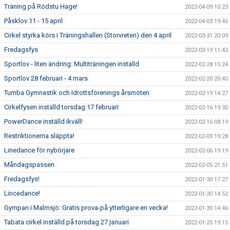
Träning på Rödstu Hage!
2022-04-09 10:23
Påsklov 11 - 15 april
2022-04-03 19:46
Cirkel styrka körs i Träningshallen (Storvreten) den 4 april
2022-03-31 20:09
Fredagsfys
2022-03-19 11:42
Sportlov - liten ändring: Multiträningen inställd
2022-02-28 15:24
Sportlov 28 februari - 4 mars
2022-02-20 20:40
Tumba Gymnastik och Idrottsförenings årsmöten
2022-02-19 14:27
Cirkelfysen inställd torsdag 17 februari
2022-02-16 19:30
PowerDance inställd ikväll!
2022-02-16 08:19
Restriktionerna släppta!
2022-02-09 19:28
Linedance för nybörjare
2022-02-06 19:19
Måndagspassen
2022-02-05 21:51
Fredagsfys!
2022-01-30 17:27
Lincedance!
2022-01-30 14:52
Gympan i Malmsjö: Gratis prova-på ytterligare en vecka!
2022-01-30 14:46
Tabata cirkel inställd på torsdag 27 januari
2022-01-25 19:15