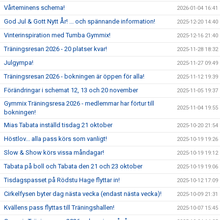
Vårteminens schema!
2026-01-04 16:41
God Jul & Gott Nytt År! ... och spännande information!
2025-12-20 14:40
Vinterinspiration med Tumba Gymmix!
2025-12-16 21:40
Träningsresan 2026 - 20 platser kvar!
2025-11-28 18:32
Julgympa!
2025-11-27 09:49
Träningsresan 2026 - bokningen är öppen för alla!
2025-11-12 19:39
Förändringar i schemat 12, 13 och 20 november
2025-11-05 19:37
Gymmix Träningsresa 2026 - medlemmar har förtur till
2025-11-04 19:55
bokningen!
Mias Tabata inställd tisdag 21 oktober
2025-10-20 21:54
Höstlov... alla pass körs som vanligt!
2025-10-19 19:26
Slow & Show körs vissa måndagar!
2025-10-19 19:12
Tabata på boll och Tabata den 21 och 23 oktober
2025-10-19 19:06
Tisdagspasset på Rödstu Hage flyttar in!
2025-10-12 17:09
Cirkelfysen byter dag nästa vecka (endast nästa vecka)!
2025-10-09 21:31
Kvällens pass flyttas till Träningshallen!
2025-10-07 15:45