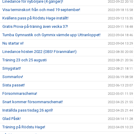
Linedance för nybörjare (4 gånger)!
2022-09-22 20:10
Visa terminskort från och med 19 september!
2022-09-18 15:58
Kvällens pass på Rödstu Hage inställt!
2022-09-13 15:35
Gratis Prova-på-träning även vecka 37!
2022-09-11 18:48
Tumba Gymnastik och Gymmix värmde upp Uttranloppet!
2022-09-04 18:46
Nu startar vi!
2022-09-04 13:29
Linedance hösten 2022 (OBS! Föranmälan!)
2022-08-30 20:00
Träning 23 och 25 augusti
2022-08-21 20:56
Smygstart!
2022-08-21 18:11
Sommarlov!
2022-06-19 08:58
Sista passet!
2022-06-13 23:07
Försommarschema!
2022-05-01 11:59
Snart kommer försommarschemat!
2022-04-25 21:55
Inställda pass tisdag 26 april!
2022-04-25 21:44
Glad Påsk!
2022-04-14 11:28
Träning på Rödstu Hage!
2022-04-09 10:23