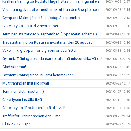
Kvällens träning på Rödstu Hage flyttas till Träningshallen
2024-10-08 12:57
Visa träningskort eller medlemskort från den 9 september
2024-09-08 19:44
Gympan i Malmsjö inställd tisdag 3 september
2024-09-02 12:43
Cirkel styrka inställd 2 september
2024-09-01 11:50
Terminen startar den 2 september! (uppdaterat schema!)
2024-08-18 14:00
Tisdagsträning på Röstan smygstartar den 20 augusti
2024-08-18 13:46
Vuxenmix, gruppen för dig som är över 30 år!
2024-08-18 12:54
Gymmix Träningsresa dansar för alla människors lika värde!
2024-06-03 20:19
Glad sommar!
2024-06-03 19:45
Gymmix Träningsresa: nu är vi hemma igen!
2024-06-03 19:31
Multiträningen inställd ikväll
2024-05-28 12:17
Terminen slut... nästan :-)
2024-04-27 17:30
Cirkelfysen inställd ikväll!
2024-04-11 11:50
Cirkel styrka i Broängen inställd ikväll!
2024-04-08 16:35
Träff inför Träningsresan den 6 maj
2024-03-26 22:04
Påsklov 1 - 5 april
2024-03-23 17:13