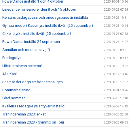
PowerDance inställd 1 och 4 oktober
2023-10-01 10:36
Linedance för seniorer den 8 och 15 oktober
2023-09-28 07:24
Kerstins tisdagspass och onsdagspass är inställda
2023-09-25 19:11
Gympa medel i Kassmyra inställd ikväll (25 september)
2023-09-25 10:44
Cirkel styrka inställd ikväll (25 september)
2023-09-25 07:53
PowerDance inställd 24 september
2023-09-23 14:27
Anmälan och medlemsavgift
2023-09-10 09:21
Fredagsfys
2023-09-10 09:17
Höstterminens schema!
2023-08-15 19:52
Alla Kan!
2023-08-12 13:16
Snart är det dags att börja träna igen!
2023-08-10 17:37
Sommarhälsning
2023-08-01 10:26
Glad sommar!
2023-06-18 17:10
Kvällens Fredags-Fys är tyvärr inställd!
2023-06-09 14:13
Träningsresan 2023: enkät
2023-05-28 22:58
Träningsresan 2023 - Gymmix on Tour
2023-05-28 09:35