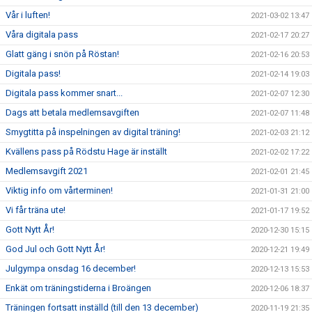
Vår i luften!
2021-03-02 13:47
Våra digitala pass
2021-02-17 20:27
Glatt gäng i snön på Röstan!
2021-02-16 20:53
Digitala pass!
2021-02-14 19:03
Digitala pass kommer snart...
2021-02-07 12:30
Dags att betala medlemsavgiften
2021-02-07 11:48
Smygtitta på inspelningen av digital träning!
2021-02-03 21:12
Kvällens pass på Rödstu Hage är inställt
2021-02-02 17:22
Medlemsavgift 2021
2021-02-01 21:45
Viktig info om vårterminen!
2021-01-31 21:00
Vi får träna ute!
2021-01-17 19:52
Gott Nytt År!
2020-12-30 15:15
God Jul och Gott Nytt År!
2020-12-21 19:49
Julgympa onsdag 16 december!
2020-12-13 15:53
Enkät om träningstiderna i Broängen
2020-12-06 18:37
Träningen fortsatt inställd (till den 13 december)
2020-11-19 21:35