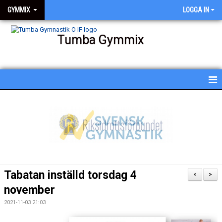
GYMMIX
LOGGA IN
Tumba Gymmix
HEM
NYHETER
KALENDER
SCHEMA
Tabatan inställd torsdag 4
<
>
BESKRIVNING AV PASSEN
november
2021-11-03 21:03
BILDGALLERI