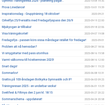
Gymmix Träningsresa 2026 - planering pågår...
2025-10-04 14:35
Prova Linedance!
2025-10-01 19:39
Inspirationsdag - Gruppträning 18 oktober!
2025-09-21
Cirkelfys 25/9 ersätts med Fredagsfyspass den 26/9
2025-09-19 22:00
Mjukyogan är tillbaka!
2025-09-18 22:06
Visa träningskortet!
2025-09-07 19:08
Fredagsfys - passen körs vissa måndagar istället för fredagar!
2025-09-01
Problem att nå hemsidan?
2025-08-27 18:56
Vi smygstartar med pass utomhus
2025-08-16 19:58
Varmt välkomna till höstterminen 2025!
2025-08-16 12:00
Snart dags!
2025-08-11 19:23
Sommarlov!
2025-06-08 10:31
Grattis på 100-årsdagen Botkyrka Gymnastik och IF!
2025-06-03 09:25
Träningsresan 2025 - en underbar vecka!
2025-06-01 13:29
Svettfest & Filtmys den 2 juni kl. 18:15
2025-05-27 20:22
Sommarschema - uppdaterat!
2025-04-24 20:58