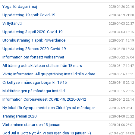
Yoga: lördagar i maj
2020-04-26 22:10
Uppdatering 19 april: Covid-19
2020-04-19 21:30
Vi flyttar ut!
2020-04-03 20:37
Uppdatering 3 april 2020: Covid-19
2020-04-03 18:15
Utomhusträning 1 april: Powerdance
2020-03-31 15:19
Uppdatering 28 mars 2020: Covid-19
2020-03-28 18:33
Information om fortsatt verksamhet
2020-03-22 09:04
All träning och aktiviteter ställs in från 18 mars
2020-03-17 19:47
Viktig information: All gruppträning inställd tills vidare
2020-03-16 16:11
Cirkelfysen måndagar börjar kl. 19:15
2020-03-15 22:12
Multiträningen på måndagar inställd
2020-03-15 20:15
Information Coronaviruset COVID-19, 2020-03-12
2020-03-12 22:14
Ny lokal för Gympa medel och Cirkelfys på måndagar
2020-02-09 08:41
Träningsresan 2020
2020-01-08 20:22
Vårterminen startar den 13 januari
2020-01-06 23:01
God Jul & Gott Nytt År! Vi ses igen den 13 januari :-)
2019-12-21 14:03