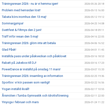
Träningsresan 2026 - nu är vi hemma igen!
2026-05-26 20:18
Problem med hemsidan löst!
2026-05-15 16:00
Tabata körs inomhus den 13 maj!
2026-05-12 19:12
Sommargympa!
2026-04-25 14:08
Svettfest & Filtmys den 2 juni!
2026-04-18 09:11
Träff inför resan den 5 maj!
2026-04-16 22:05
Träningsresan 2026: glöm inte att betala
2026-04-06 16:52
Glad Påsk!
2026-04-01 11:45
Inställda pass under påskveckan och påsklovet
2026-03-16 18:53
Rabatt på Jukebox till DJ!
2026-03-16 17:23
PowerDance är inställd på onsdag 11 mars!
2026-03-07 15:33
Träningsresan 2026: insamling av information
2026-02-25 19:36
Sportlov: vi kör passen som vanligt!
2026-02-22 16:56
Yogan inställd ikväll!
2026-02-17 10:55
Årsmöten i Tumba Gymnastik och Idrottsförening
2026-02-11 22:00
Yinyoga i februari och mars
2026-01-24 11:22