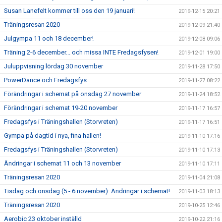
Susan Lanefelt kommer till oss den 19 januari!
2019-12-15 20:21
Träningsresan 2020
2019-12-09 21:40
Julgympa 11 och 18 december!
2019-12-08 09:06
Träning 2-6 december... och missa INTE Fredagsfysen!
2019-12-01 19:00
Juluppvisning lördag 30 november
2019-11-28 17:50
PowerDance och Fredagsfys
2019-11-27 08:22
Förändringar i schemat på onsdag 27 november
2019-11-24 18:52
Förändringar i schemat 19-20 november
2019-11-17 16:57
Fredagsfys i Träningshallen (Storvreten)
2019-11-17 16:51
Gympa på dagtid i nya, fina hallen!
2019-11-10 17:16
Fredagsfys i Träningshallen (Storvreten)
2019-11-10 17:13
Ändringar i schemat 11 och 13 november
2019-11-10 17:11
Träningsresan 2020
2019-11-04 21:08
Tisdag och onsdag (5 - 6 november): Ändringar i schemat!
2019-11-03 18:13
Träningsresan 2020
2019-10-25 12:46
Aerobic 23 oktober inställd
2019-10-22 21:16