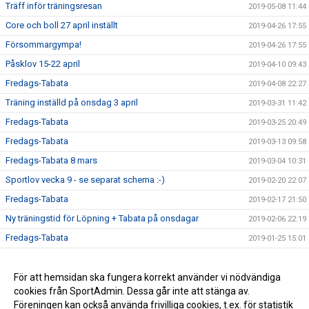
Träff inför träningsresan
2019-05-08 11:44
Core och boll 27 april inställt
2019-04-26 17:55
Försommargympa!
2019-04-26 17:55
Påsklov 15-22 april
2019-04-10 09:43
Fredags-Tabata
2019-04-08 22:27
Träning inställd på onsdag 3 april
2019-03-31 11:42
Fredags-Tabata
2019-03-25 20:49
Fredags-Tabata
2019-03-13 09:58
Fredags-Tabata 8 mars
2019-03-04 10:31
Sportlov vecka 9 - se separat schema :-)
2019-02-20 22:07
Fredags-Tabata
2019-02-17 21:50
Ny träningstid för Löpning + Tabata på onsdagar
2019-02-06 22:19
Fredags-Tabata
2019-01-25 15:01
Vårterminen börjar nu!
2019-01-13 17:51
Ny rutin för köp av termins- / träningskort
För att hemsidan ska fungera korrekt använder vi nödvändiga
2018-12-22 16:09
cookies från SportAdmin. Dessa går inte att stänga av.
Vårterminen börjar 14 januari
2018-12-22 16:06
Föreningen kan också använda frivilliga cookies, t.ex. för statistik