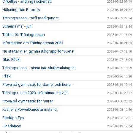
Cirkelfys - ändring i schemat!
2023-05-22 07:19
Hälsning från Rhodos!
2023-05-18 21:32
Träningsresan - träff med gänget!
2023-05-03 22:24
Schema maj - juni
2023-04-25 19:44
Träff inför Träningsresan
2023-04-21 15:09
Information om Träningsresan 2023
2023-04-18 21:33
Nu startar vi en gymnastikgrupp för vuxna!
2023-04-07 18:10
Glad Påsk!
2023-04-07 18:04
Träningsresan - missa inte slutbetalningen!
2023-04-02 16:29
Påsk!
2023-03-26 15:20
Prova på gymnastik för damer och herrar
2023-03-19 17:14
Träningsresan 2023: två månader kvar…
2023-03-15 20:17
Prova på gymnastik för herrar!
2023-03-08 20:12
Kvällens PowerDance är inställd!
2023-03-08 10:56
Fredags-Fys!
2023-03-05 17:21
Linedance!
2023-02-19 17:34