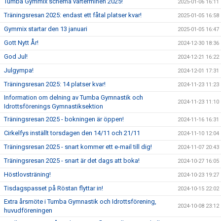
Tumba Gymmix schema vårterminen 2025!
2025-01-06 16:11
Träningsresan 2025: endast ett fåtal platser kvar!
2025-01-05 16:58
Gymmix startar den 13 januari
2025-01-05 16:47
Gott Nytt År!
2024-12-30 18:36
God Jul!
2024-12-21 16:22
Julgympa!
2024-12-01 17:31
Träningsresan 2025: 14 platser kvar!
2024-11-23 11:23
Information om delning av Tumba Gymnastik och
2024-11-23 11:10
Idrottsförenings Gymnastiksektion
Träningsresan 2025 - bokningen är öppen!
2024-11-16 16:31
Cirkelfys inställt torsdagen den 14/11 och 21/11
2024-11-10 12:04
Träningsresan 2025 - snart kommer ett e-mail till dig!
2024-11-07 20:43
Träningsresan 2025 - snart är det dags att boka!
2024-10-27 16:05
Höstlovsträning!
2024-10-23 19:27
Tisdagspasset på Röstan flyttar in!
2024-10-15 22:02
Extra årsmöte i Tumba Gymnastik och Idrottsförening,
2024-10-08 23:12
huvudföreningen