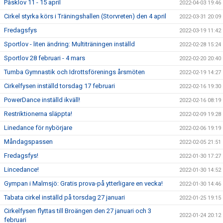
Påsklov 11 - 15 april
2022-04-03 19:46
Cirkel styrka körs i Träningshallen (Storvreten) den 4 april
2022-03-31 20:09
Fredagsfys
2022-03-19 11:42
Sportlov - liten ändring: Multiträningen inställd
2022-02-28 15:24
Sportlov 28 februari - 4 mars
2022-02-20 20:40
Tumba Gymnastik och Idrottsförenings årsmöten
2022-02-19 14:27
Cirkelfysen inställd torsdag 17 februari
2022-02-16 19:30
PowerDance inställd ikväll!
2022-02-16 08:19
Restriktionerna släppta!
2022-02-09 19:28
Linedance för nybörjare
2022-02-06 19:19
Måndagspassen
2022-02-05 21:51
Fredagsfys!
2022-01-30 17:27
Lincedance!
2022-01-30 14:52
Gympan i Malmsjö: Gratis prova-på ytterligare en vecka!
2022-01-30 14:46
Tabata cirkel inställd på torsdag 27 januari
2022-01-25 19:15
Cirkelfysen flyttas till Broängen den 27 januari och 3
2022-01-24 20:12
februari