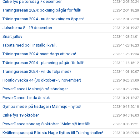
Cirkelfys på torsdag 7 december
2023-12-05 20:24
Träningsresan 2024: bokning pågår för fullt!
2023-12-04 18:20
Träningsresan 2024 - nu är bokningen öppen!
2023-12-01 22:20
Julschema 8 - 19 december
2023-12-01 19:37
Snart jullov
2023-11-28 21:01
Tabata med boll inställd ikväll!
2023-11-28 16:23
Träningsresan 2024: snart dags att boka!
2023-11-25 12:34
Träningsresan 2024 - planering pågår för fullt!
2023-11-16 18:12
Träningsresan 2024 - vill du följa med?
2023-11-01 10:07
Höstlov vecka 44 (30 oktober - 3 november)
2023-10-25 21:09
PowerDance i Malmsjö på söndagar
2023-10-25 21:06
PowerDance: Linda är sjuk
2023-10-21 12:37
Gympa medel på tisdagar i Malmsjö - ny tid!
2023-10-15 20:18
Cirkelfys 19 oktober
2023-10-13 16:03
PowerDance söndag 8 oktober i Malmsjö inställt
2023-10-06 19:21
Kvällens pass på Rödstu Hage flyttas till Träningshallen!
2023-10-03 09:04