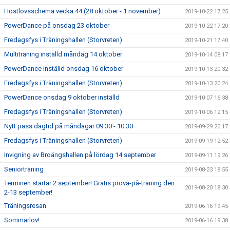
Höstlovsschema vecka 44 (28 oktober - 1 november)
2019-10-22 17:25
PowerDance på onsdag 23 oktober
2019-10-22 17:20
Fredagsfys i Träningshallen (Storvreten)
2019-10-21 17:40
Multiträning inställd måndag 14 oktober
2019-10-14 08:17
PowerDance inställd onsdag 16 oktober
2019-10-13 20:32
Fredagsfys i Träningshallen (Storvreten)
2019-10-13 20:24
PowerDance onsdag 9 oktober inställd
2019-10-07 16:38
Fredagsfys i Träningshallen (Storvreten)
2019-10-06 12:15
Nytt pass dagtid på måndagar 09:30 - 10.30
2019-09-29 20:17
Fredagsfys i Träningshallen (Storvreten)
2019-09-19 12:52
Invigning av Broängshallen på lördag 14 september
2019-09-11 19:26
Seniorträning
2019-08-23 18:55
Terminen startar 2 september! Gratis prova-på-träning den
2019-08-20 18:30
2-13 september!
Träningsresan
2019-06-16 19:45
Sommarlov!
2019-06-16 19:38