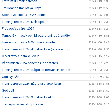
Träff inför Träningsresan
2024-03-13 10:30
Erbjudande från Maya Freya
2024-03-12 20:53
Sportlovsschema 26-29 februari
2024-02-25 16:03
Träningsresan 2024: Dela tips!
2024-02-17 17:36
Fredagsfys våren 2024
2024-02-13 19:24
Tumba Gymnastik och Idrottsförenings årsmöte
2024-01-30 18:51
Tumba Gymnastik & Gymmix årsmöte
2024-01-30 18:48
Träningsresan 2024: 4 platser kvar (pga återbud)
2024-01-28 19:35
Cirkel styrka inställd ikväll!
2024-01-15 16:17
Vårterminen 2024: schema (uppdaterat)
2024-01-07 14:25
Träningsresan 2024: frågor att besvara inför resan
2024-01-03 10:39
Gott Nytt År!
2023-12-29 09:57
Träningsresan 2024: några få platser kvar!
2023-12-18 21:53
God Jul!
2023-12-18 21:50
Träningsresan 2024: 9 platser kvar!
2023-12-08 19:08
Fredags-Fys inställd pga sjukdom
2023-12-08 15:15