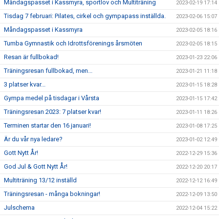
Måndagspasset i Kassmyra, sportlov och Multiträning
2023-02-19 17:14
Tisdag 7 februari: Pilates, cirkel och gympapass inställda.
2023-02-06 15:07
Måndagspasset i Kassmyra
2023-02-05 18:16
Tumba Gymnastik och Idrottsförenings årsmöten
2023-02-05 18:15
Resan är fullbokad!
2023-01-23 22:06
Träningsresan fullbokad, men...
2023-01-21 11:18
3 platser kvar...
2023-01-15 18:28
Gympa medel på tisdagar i Vårsta
2023-01-15 17:42
Träningsresan 2023: 7 platser kvar!
2023-01-11 18:26
Terminen startar den 16 januari!
2023-01-08 17:25
Är du vår nya ledare?
2023-01-02 12:49
Gott Nytt År!
2022-12-29 15:36
God Jul & Gott Nytt År!
2022-12-20 20:17
Multiträning 13/12 inställd
2022-12-12 16:49
Träningsresan - många bokningar!
2022-12-09 13:50
Julschema
2022-12-04 15:22