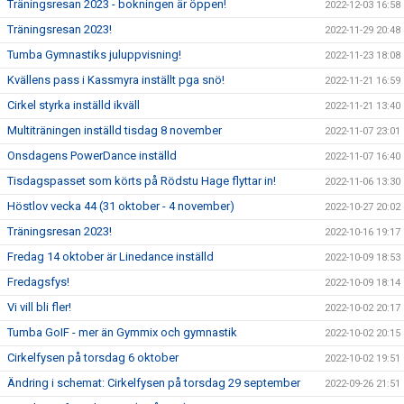
Träningsresan 2023 - bokningen är öppen!
2022-12-03 16:58
Träningsresan 2023!
2022-11-29 20:48
Tumba Gymnastiks juluppvisning!
2022-11-23 18:08
Kvällens pass i Kassmyra inställt pga snö!
2022-11-21 16:59
Cirkel styrka inställd ikväll
2022-11-21 13:40
Multiträningen inställd tisdag 8 november
2022-11-07 23:01
Onsdagens PowerDance inställd
2022-11-07 16:40
Tisdagspasset som körts på Rödstu Hage flyttar in!
2022-11-06 13:30
Höstlov vecka 44 (31 oktober - 4 november)
2022-10-27 20:02
Träningsresan 2023!
2022-10-16 19:17
Fredag 14 oktober är Linedance inställd
2022-10-09 18:53
Fredagsfys!
2022-10-09 18:14
Vi vill bli fler!
2022-10-02 20:17
Tumba GoIF - mer än Gymmix och gymnastik
2022-10-02 20:15
Cirkelfysen på torsdag 6 oktober
2022-10-02 19:51
Ändring i schemat: Cirkelfysen på torsdag 29 september
2022-09-26 21:51