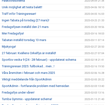
Påsklovsschema
2025-04-09 21:34
Unik möjlighet att testa balett!
2025-04-06 18:10
Träff inför Träningsresan!
2025-04-05 16:03
Ingen Tabata på torsdag (27 mars)!
2025-03-25 21:33
Fredagsfysen inställd den 21 mars
2025-03-20 18:56
Mer Fredagsfys!
2025-03-16 18:03
Tabatan inställd torsdag 13 mars
2025-03-11 07:14
Mjukyoga!
2025-02-27 20:50
27 februari: Kvällens Cirkelfys är inställd!
2025-02-27 07:04
Sportlov vecka 9 (24 - 28 februari) - uppdaterat schema
2025-02-18 21:41
Träningsresan 2025: fullbokad... men...!
2025-02-16 19:50
Våra årsmöten i februari och mars 2025
2025-02-06 16:28
Viktigt meddelande från SportAdmin
2025-02-05 20:22
SportAdmin - fortfarande problem med hemsidan
2025-02-03 13:40
Fredagsfys under våren!
2025-02-03 13:16
Tumba Gymmix - uppdaterat schema!
2025-01-15 21:40