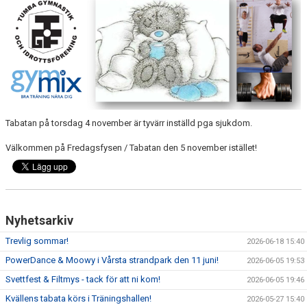
DOKUMENT
TRÄNINGSRESA
TRIVSELREGLER
KONTAKT
Tabatan på torsdag 4 november är tyvärr inställd pga sjukdom.
VÅRA HALLAR
Välkommen på Fredagsfysen / Tabatan den 5 november istället!
PRISER
ANMÄLAN
Nyhetsarkiv
Trevlig sommar!
2026-06-18 15:40
PowerDance & Moowy i Vårsta strandpark den 11 juni!
2026-06-05 19:53
Svettfest & Filtmys - tack för att ni kom!
2026-06-05 19:46
Kvällens tabata körs i Träningshallen!
2026-05-27 15:40