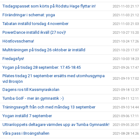
Tisdagspasset som körts på Rödstu Hage flyttar in!
2021-11-03 21:17
Förändringar i schemat: yoga
2021-11-03 21:12
Tabatan inställd torsdag 4 november
2021-11-03 21:03
PowerDance inställd ikväll (27 nov)!
2021-10-27 15:20
Höstlovsschema!
2021-10-24 17:26
Multiträningen på tisdag 26 oktober är inställd
2021-10-23 17:07
Fredagsfys!
2021-10-03 18:23
Yogan på tisdag 28 september: 17.45-18.45
2021-09-26 17:47
Pilates tisdag 21 september ersätts med utomhusgympa
2021-09-19 17:02
vid Brosjön
Dagens ros till Kassmyraskolan
2021-09-18 12:37
Tumba GoIF - mer än gymnastik :-)
2021-09-11 12:11
Träningsavgift från och med måndag 13 september
2021-09-10 14:44
Yogan inställd 7 september
2021-09-06 17:11
Uttranloppets deltagare värmdes upp av Tumba Gymnastik!
2021-09-05 20:07
Våra pass i Broängshallen
2021-08-28 14:26