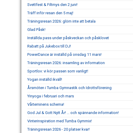
Svettfest & Filtmys den 2 juni!
Träff inför resan den 5 maj!
Träningsresan 2026: glöm inte att betala
Glad Påsk!
Inställda pass under påskveckan och påsklovet
Rabatt på Jukebox till DJ!
PowerDance är inställd på onsdag 11 mars!
Träningsresan 2026: insamling av information
Sportlov: vi kör passen som vanligt!
Yogan inställd ikväll!
Årsmöten i Tumba Gymnastik och Idrottsförening
Yinyoga i februari och mars
Vårteminens schema!
God Jul & Gott Nytt År! ... och spännande information!
Vinterinspiration med Tumba Gymmix!
Träningsresan 2026 - 20 platser kvar!