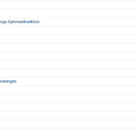
nings Gymnastiksektion
öreningen