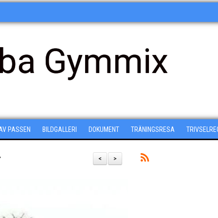
ba Gymmix
 AV PASSEN
BILDGALLERI
DOKUMENT
TRÄNINGSRESA
TRIVSELRE
r
<
>