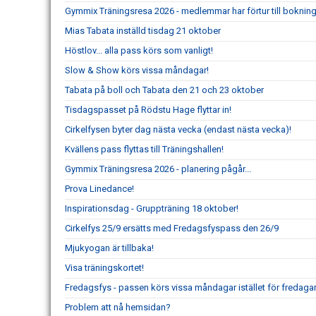
Gymmix Träningsresa 2026 - medlemmar har förtur till boknin
Mias Tabata inställd tisdag 21 oktober
Höstlov... alla pass körs som vanligt!
Slow & Show körs vissa måndagar!
Tabata på boll och Tabata den 21 och 23 oktober
Tisdagspasset på Rödstu Hage flyttar in!
Cirkelfysen byter dag nästa vecka (endast nästa vecka)!
Kvällens pass flyttas till Träningshallen!
Gymmix Träningsresa 2026 - planering pågår...
Prova Linedance!
Inspirationsdag - Gruppträning 18 oktober!
Cirkelfys 25/9 ersätts med Fredagsfyspass den 26/9
Mjukyogan är tillbaka!
Visa träningskortet!
Fredagsfys - passen körs vissa måndagar istället för fredagar
Problem att nå hemsidan?