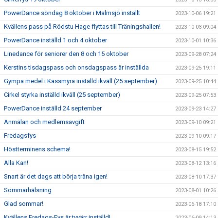
PowerDance söndag 8 oktober i Malmsjö inställt
2023-10-06 19:21
Kvällens pass på Rödstu Hage flyttas till Träningshallen!
2023-10-03 09:04
PowerDance inställd 1 och 4 oktober
2023-10-01 10:36
Linedance för seniorer den 8 och 15 oktober
2023-09-28 07:24
Kerstins tisdagspass och onsdagspass är inställda
2023-09-25 19:11
Gympa medel i Kassmyra inställd ikväll (25 september)
2023-09-25 10:44
Cirkel styrka inställd ikväll (25 september)
2023-09-25 07:53
PowerDance inställd 24 september
2023-09-23 14:27
Anmälan och medlemsavgift
2023-09-10 09:21
Fredagsfys
2023-09-10 09:17
Höstterminens schema!
2023-08-15 19:52
Alla Kan!
2023-08-12 13:16
Snart är det dags att börja träna igen!
2023-08-10 17:37
Sommarhälsning
2023-08-01 10:26
Glad sommar!
2023-06-18 17:10
Kvällens Fredags-Fys är tyvärr inställd!
2023-06-09 14:13