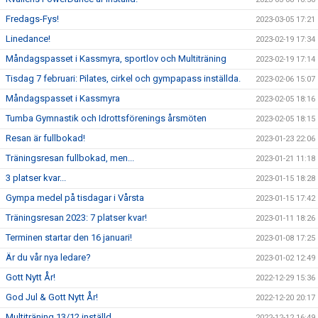
Fredags-Fys!
2023-03-05 17:21
Linedance!
2023-02-19 17:34
Måndagspasset i Kassmyra, sportlov och Multiträning
2023-02-19 17:14
Tisdag 7 februari: Pilates, cirkel och gympapass inställda.
2023-02-06 15:07
Måndagspasset i Kassmyra
2023-02-05 18:16
Tumba Gymnastik och Idrottsförenings årsmöten
2023-02-05 18:15
Resan är fullbokad!
2023-01-23 22:06
Träningsresan fullbokad, men...
2023-01-21 11:18
3 platser kvar...
2023-01-15 18:28
Gympa medel på tisdagar i Vårsta
2023-01-15 17:42
Träningsresan 2023: 7 platser kvar!
2023-01-11 18:26
Terminen startar den 16 januari!
2023-01-08 17:25
Är du vår nya ledare?
2023-01-02 12:49
Gott Nytt År!
2022-12-29 15:36
God Jul & Gott Nytt År!
2022-12-20 20:17
Multiträning 13/12 inställd
2022-12-12 16:49