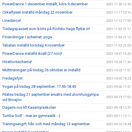
PowerDance 1 december inställt, körs 9 december
2021-11-30 12:36
Cirkelfysen inställd måndag 22 november
2021-11-17 10:16
Linedance!
2021-11-12 17:09
Tisdagspasset som körts på Rödstu Hage flyttar in!
2021-11-03 21:17
Förändringar i schemat: yoga
2021-11-03 21:12
Tabatan inställd torsdag 4 november
2021-11-03 21:03
PowerDance inställd ikväll (27 nov)!
2021-10-27 15:20
Höstlovsschema!
2021-10-24 17:26
Multiträningen på tisdag 26 oktober är inställd
2021-10-23 17:07
Fredagsfys!
2021-10-03 18:23
Yogan på tisdag 28 september: 17.45-18.45
2021-09-26 17:47
Pilates tisdag 21 september ersätts med utomhusgympa
2021-09-19 17:02
vid Brosjön
Dagens ros till Kassmyraskolan
2021-09-18 12:37
Tumba GoIF - mer än gymnastik :-)
2021-09-11 12:11
Träningsavgift från och med måndag 13 september
2021-09-10 14:44