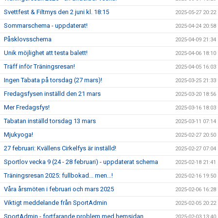
Svettfest & Filtmys den 2 juni kl. 18:15
2025-05-27 20:22
Sommarschema - uppdaterat!
2025-04-24 20:58
Påsklovsschema
2025-04-09 21:34
Unik möjlighet att testa balett!
2025-04-06 18:10
Träff inför Träningsresan!
2025-04-05 16:03
Ingen Tabata på torsdag (27 mars)!
2025-03-25 21:33
Fredagsfysen inställd den 21 mars
2025-03-20 18:56
Mer Fredagsfys!
2025-03-16 18:03
Tabatan inställd torsdag 13 mars
2025-03-11 07:14
Mjukyoga!
2025-02-27 20:50
27 februari: Kvällens Cirkelfys är inställd!
2025-02-27 07:04
Sportlov vecka 9 (24 - 28 februari) - uppdaterat schema
2025-02-18 21:41
Träningsresan 2025: fullbokad... men...!
2025-02-16 19:50
Våra årsmöten i februari och mars 2025
2025-02-06 16:28
Viktigt meddelande från SportAdmin
2025-02-05 20:22
SportAdmin - fortfarande problem med hemsidan
2025-02-03 13:40