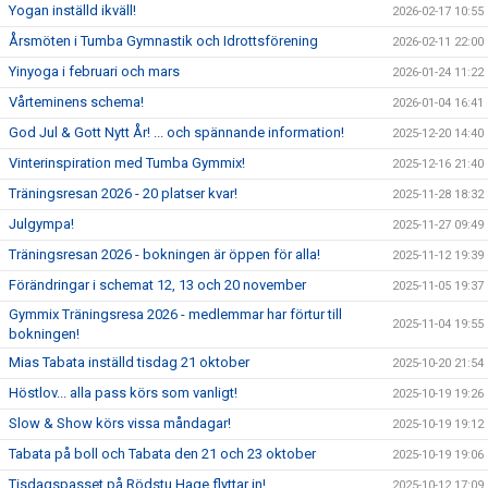
Yogan inställd ikväll!
2026-02-17 10:55
Årsmöten i Tumba Gymnastik och Idrottsförening
2026-02-11 22:00
Yinyoga i februari och mars
2026-01-24 11:22
Vårteminens schema!
2026-01-04 16:41
God Jul & Gott Nytt År! ... och spännande information!
2025-12-20 14:40
Vinterinspiration med Tumba Gymmix!
2025-12-16 21:40
Träningsresan 2026 - 20 platser kvar!
2025-11-28 18:32
Julgympa!
2025-11-27 09:49
Träningsresan 2026 - bokningen är öppen för alla!
2025-11-12 19:39
Förändringar i schemat 12, 13 och 20 november
2025-11-05 19:37
Gymmix Träningsresa 2026 - medlemmar har förtur till
2025-11-04 19:55
bokningen!
Mias Tabata inställd tisdag 21 oktober
2025-10-20 21:54
Höstlov... alla pass körs som vanligt!
2025-10-19 19:26
Slow & Show körs vissa måndagar!
2025-10-19 19:12
Tabata på boll och Tabata den 21 och 23 oktober
2025-10-19 19:06
Tisdagspasset på Rödstu Hage flyttar in!
2025-10-12 17:09