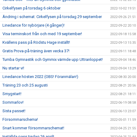
Cirkelfysen på torsdag 6 oktober
2022-10-02 19:51
Ändring i schemat: Cirkelfysen på torsdag 29 september
2022-09-26 21:51
Linedance för nybörjare (4 gånger)!
2022-09-22 20:10
Visa terminskort från och med 19 september!
2022-09-18 15:58
Kvällens pass på Rödstu Hage inställt!
2022-09-13 15:35
Gratis Prova-på-träning även vecka 37!
2022-09-11 18:48
Tumba Gymnastik och Gymmix värmde upp Uttranloppet!
2022-09-04 18:46
Nu startar vi!
2022-09-04 13:29
Linedance hösten 2022 (OBS! Föranmälan!)
2022-08-30 20:00
Träning 23 och 25 augusti
2022-08-21 20:56
Smygstart!
2022-08-21 18:11
Sommarlov!
2022-06-19 08:58
Sista passet!
2022-06-13 23:07
Försommarschema!
2022-05-01 11:59
Snart kommer försommarschemat!
2022-04-25 21:55
Inställda pass tisdag 26 april!
2022-04-25 21:44