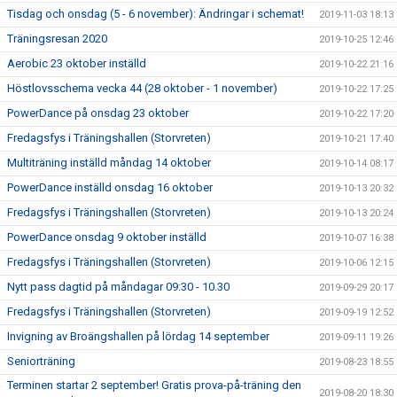
Tisdag och onsdag (5 - 6 november): Ändringar i schemat!
2019-11-03 18:13
Träningsresan 2020
2019-10-25 12:46
Aerobic 23 oktober inställd
2019-10-22 21:16
Höstlovsschema vecka 44 (28 oktober - 1 november)
2019-10-22 17:25
PowerDance på onsdag 23 oktober
2019-10-22 17:20
Fredagsfys i Träningshallen (Storvreten)
2019-10-21 17:40
Multiträning inställd måndag 14 oktober
2019-10-14 08:17
PowerDance inställd onsdag 16 oktober
2019-10-13 20:32
Fredagsfys i Träningshallen (Storvreten)
2019-10-13 20:24
PowerDance onsdag 9 oktober inställd
2019-10-07 16:38
Fredagsfys i Träningshallen (Storvreten)
2019-10-06 12:15
Nytt pass dagtid på måndagar 09:30 - 10.30
2019-09-29 20:17
Fredagsfys i Träningshallen (Storvreten)
2019-09-19 12:52
Invigning av Broängshallen på lördag 14 september
2019-09-11 19:26
Seniorträning
2019-08-23 18:55
Terminen startar 2 september! Gratis prova-på-träning den
2019-08-20 18:30