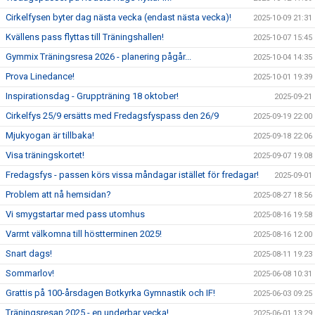
Cirkelfysen byter dag nästa vecka (endast nästa vecka)!
2025-10-09 21:31
Kvällens pass flyttas till Träningshallen!
2025-10-07 15:45
Gymmix Träningsresa 2026 - planering pågår...
2025-10-04 14:35
Prova Linedance!
2025-10-01 19:39
Inspirationsdag - Gruppträning 18 oktober!
2025-09-21
Cirkelfys 25/9 ersätts med Fredagsfyspass den 26/9
2025-09-19 22:00
Mjukyogan är tillbaka!
2025-09-18 22:06
Visa träningskortet!
2025-09-07 19:08
Fredagsfys - passen körs vissa måndagar istället för fredagar!
2025-09-01
Problem att nå hemsidan?
2025-08-27 18:56
Vi smygstartar med pass utomhus
2025-08-16 19:58
Varmt välkomna till höstterminen 2025!
2025-08-16 12:00
Snart dags!
2025-08-11 19:23
Sommarlov!
2025-06-08 10:31
Grattis på 100-årsdagen Botkyrka Gymnastik och IF!
2025-06-03 09:25
Träningsresan 2025 - en underbar vecka!
2025-06-01 13:29