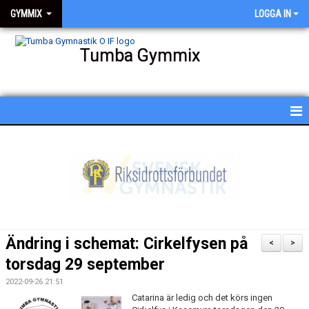
GYMMIX
LOGGA IN
Tumba Gymmix
HEM
NYHETER
KALENDER
SCHEMA
Ändring i schemat: Cirkelfysen på
<
>
BESKRIVNING AV PASSEN
torsdag 29 september
2022-09-26 21:51
BILDGALLERI
Catarina är ledig och det körs ingen