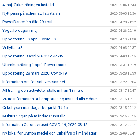
4 maj: Cirkelträningen inställd
2020-05-04 15:43
Nytt pass på schemat: Tabataish
2020-05-03 18:36
PowerDance inställd 29 april
2020-04-28 21:22
Yoga: lördagar i maj
2020-04-26 22:10
Uppdatering 19 april: Covid-19
2020-04-19 21:30
Vi flyttar ut!
2020-04-03 20:37
Uppdatering 3 april 2020: Covid-19
2020-04-03 18:15
Utomhusträning 1 april: Powerdance
2020-03-31 15:19
Uppdatering 28 mars 2020: Covid-19
2020-03-28 18:33
Information om fortsatt verksamhet
2020-03-22 09:04
All träning och aktiviteter ställs in från 18 mars
2020-03-17 19:47
Viktig information: All gruppträning inställd tills vidare
2020-03-16 16:11
Cirkelfysen måndagar börjar kl. 19:15
2020-03-15 22:12
Multiträningen på måndagar inställd
2020-03-15 20:15
Information Coronaviruset COVID-19, 2020-03-12
2020-03-12 22:14
Ny lokal för Gympa medel och Cirkelfys på måndagar
2020-02-09 08:41