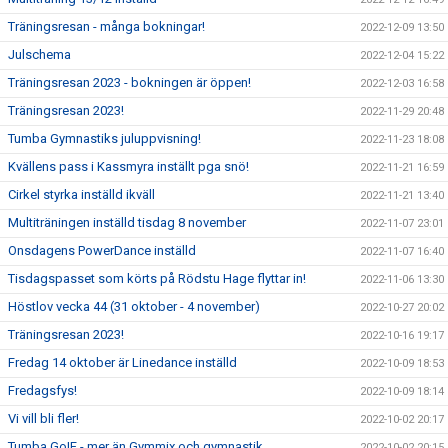
Träningsresan - många bokningar!
2022-12-09 13:50
Julschema
2022-12-04 15:22
Träningsresan 2023 - bokningen är öppen!
2022-12-03 16:58
Träningsresan 2023!
2022-11-29 20:48
Tumba Gymnastiks juluppvisning!
2022-11-23 18:08
Kvällens pass i Kassmyra inställt pga snö!
2022-11-21 16:59
Cirkel styrka inställd ikväll
2022-11-21 13:40
Multiträningen inställd tisdag 8 november
2022-11-07 23:01
Onsdagens PowerDance inställd
2022-11-07 16:40
Tisdagspasset som körts på Rödstu Hage flyttar in!
2022-11-06 13:30
Höstlov vecka 44 (31 oktober - 4 november)
2022-10-27 20:02
Träningsresan 2023!
2022-10-16 19:17
Fredag 14 oktober är Linedance inställd
2022-10-09 18:53
Fredagsfys!
2022-10-09 18:14
Vi vill bli fler!
2022-10-02 20:17
Tumba GoIF - mer än Gymmix och gymnastik
2022-10-02 20:15