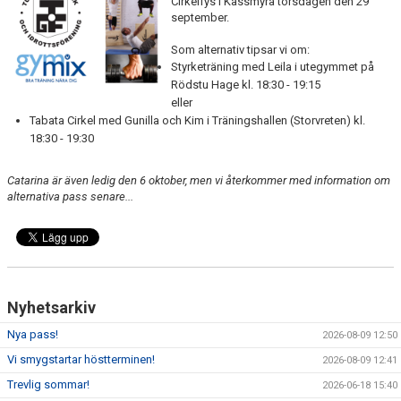
Cirkelfys i Kassmyra torsdagen den 29
DOKUMENT
september.
TRÄNINGSRESA
Som alternativ tipsar vi om:
Styrketräning med Leila i utegymmet på
Rödstu Hage kl. 18:30 - 19:15
TRIVSELREGLER
eller
Tabata Cirkel med Gunilla och Kim i Träningshallen (Storvreten) kl.
KONTAKT
18:30 - 19:30
VÅRA HALLAR
Catarina är även ledig den 6 oktober, men vi återkommer med information om
alternativa pass senare...
PRISER
ANMÄLAN
Nyhetsarkiv
Nya pass!
2026-08-09 12:50
Vi smygstartar höstterminen!
2026-08-09 12:41
Trevlig sommar!
2026-06-18 15:40