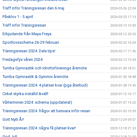
Träff inför Träningsresan den 6 maj
2024-03-26 22:04
Påsklov 1 - 5 april
2024-03-23 17:13
Träff inför Träningsresan
2024-03-13 10:30
Erbjudande från Maya Freya
2024-03-12 20:53
Sportlovsschema 26-29 februari
2024-02-25 16:03
Träningsresan 2024: Dela tips!
2024-02-17 17:36
Fredagsfys våren 2024
2024-02-13 19:24
Tumba Gymnastik och Idrottsförenings årsmöte
2024-01-30 18:51
Tumba Gymnastik & Gymmix årsmöte
2024-01-30 18:48
Träningsresan 2024: 4 platser kvar (pga återbud)
2024-01-28 19:35
Cirkel styrka inställd ikväll!
2024-01-15 16:17
Vårterminen 2024: schema (uppdaterat)
2024-01-07 14:25
Träningsresan 2024: frågor att besvara inför resan
2024-01-03 10:39
Gott Nytt År!
2023-12-29 09:57
Träningsresan 2024: några få platser kvar!
2023-12-18 21:53
God Jul!
2023-12-18 21:50