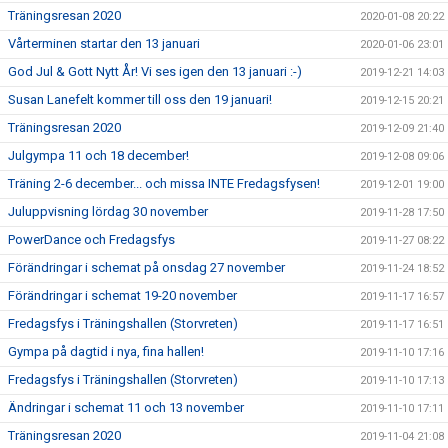
Träningsresan 2020
2020-01-08 20:22
Vårterminen startar den 13 januari
2020-01-06 23:01
God Jul & Gott Nytt År! Vi ses igen den 13 januari :-)
2019-12-21 14:03
Susan Lanefelt kommer till oss den 19 januari!
2019-12-15 20:21
Träningsresan 2020
2019-12-09 21:40
Julgympa 11 och 18 december!
2019-12-08 09:06
Träning 2-6 december... och missa INTE Fredagsfysen!
2019-12-01 19:00
Juluppvisning lördag 30 november
2019-11-28 17:50
PowerDance och Fredagsfys
2019-11-27 08:22
Förändringar i schemat på onsdag 27 november
2019-11-24 18:52
Förändringar i schemat 19-20 november
2019-11-17 16:57
Fredagsfys i Träningshallen (Storvreten)
2019-11-17 16:51
Gympa på dagtid i nya, fina hallen!
2019-11-10 17:16
Fredagsfys i Träningshallen (Storvreten)
2019-11-10 17:13
Ändringar i schemat 11 och 13 november
2019-11-10 17:11
Träningsresan 2020
2019-11-04 21:08