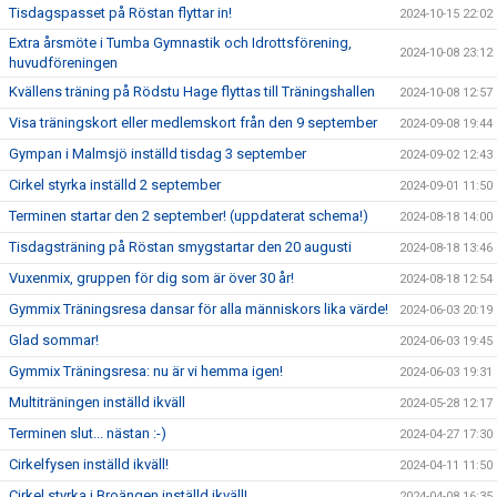
Tisdagspasset på Röstan flyttar in!
2024-10-15 22:02
Extra årsmöte i Tumba Gymnastik och Idrottsförening,
2024-10-08 23:12
huvudföreningen
Kvällens träning på Rödstu Hage flyttas till Träningshallen
2024-10-08 12:57
Visa träningskort eller medlemskort från den 9 september
2024-09-08 19:44
Gympan i Malmsjö inställd tisdag 3 september
2024-09-02 12:43
Cirkel styrka inställd 2 september
2024-09-01 11:50
Terminen startar den 2 september! (uppdaterat schema!)
2024-08-18 14:00
Tisdagsträning på Röstan smygstartar den 20 augusti
2024-08-18 13:46
Vuxenmix, gruppen för dig som är över 30 år!
2024-08-18 12:54
Gymmix Träningsresa dansar för alla människors lika värde!
2024-06-03 20:19
Glad sommar!
2024-06-03 19:45
Gymmix Träningsresa: nu är vi hemma igen!
2024-06-03 19:31
Multiträningen inställd ikväll
2024-05-28 12:17
Terminen slut... nästan :-)
2024-04-27 17:30
Cirkelfysen inställd ikväll!
2024-04-11 11:50
Cirkel styrka i Broängen inställd ikväll!
2024-04-08 16:35