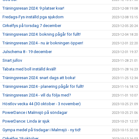
Träningsresan 2024: 9 platser kvar!
2023-12-08 19:08
Fredags-Fys inställd pga sjukdom
2023-12-08 15:15
Cirkelfys på torsdag 7 december
2023-12-05 20:24
Träningsresan 2024: bokning pågår för fullt!
2023-12-04 18:20
Träningsresan 2024 - nu är bokningen öppen!
2023-12-01 22:20
Julschema 8 - 19 december
2023-12-01 19:37
Snart jullov
2023-11-28 21:01
Tabata med boll inställd ikväll!
2023-11-28 16:23
Träningsresan 2024: snart dags att boka!
2023-11-25 12:34
Träningsresan 2024 - planering pågår för fullt!
2023-11-16 18:12
Träningsresan 2024 - vill du följa med?
2023-11-01 10:07
Höstlov vecka 44 (30 oktober - 3 november)
2023-10-25 21:09
PowerDance i Malmsjö på söndagar
2023-10-25 21:06
PowerDance: Linda är sjuk
2023-10-21 12:37
Gympa medel på tisdagar i Malmsjö - ny tid!
2023-10-15 20:18
Cirkelfys 19 oktober
2023-10-13 16:03