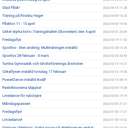
Glad Påsk!
2022-04-14 11:28
Träning på Rödstu Hage!
2022-04-09 10:23
Påsklov 11 - 15 april
2022-04-03 19:46
Cirkel styrka körs i Träningshallen (Storvreten) den 4 april
2022-03-31 20:09
Fredagsfys
2022-03-19 11:42
Sportlov - liten ändring: Multiträningen inställd
2022-02-28 15:24
Sportlov 28 februari - 4 mars
2022-02-20 20:40
Tumba Gymnastik och Idrottsförenings årsmöten
2022-02-19 14:27
Cirkelfysen inställd torsdag 17 februari
2022-02-16 19:30
PowerDance inställd ikväll!
2022-02-16 08:19
Restriktionerna släppta!
2022-02-09 19:28
Linedance för nybörjare
2022-02-06 19:19
Måndagspassen
2022-02-05 21:51
Fredagsfys!
2022-01-30 17:27
Lincedance!
2022-01-30 14:52
Gympan i Malmsjö: Gratis prova-på ytterligare en vecka!
2022-01-30 14:46