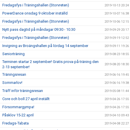
Fredagsfys i Träningshallen (Storvreten)
2019-10-13 20:24
PowerDance onsdag 9 oktober inställd
2019-10-07 16:38
Fredagsfys i Träningshallen (Storvreten)
2019-10-06 12:15
Nytt pass dagtid på måndagar 09:30 - 10.30
2019-09-29 20:17
Fredagsfys i Träningshallen (Storvreten)
2019-09-19 12:52
Invigning av Broängshallen på lördag 14 september
2019-09-11 19:26
Seniorträning
2019-08-23 18:55
Terminen startar 2 september! Gratis prova-på-träning den
2019-08-20 18:30
2-13 september!
Träningsresan
2019-06-16 19:45
Sommarlov!
2019-06-16 19:38
Träff inför träningsresan
2019-05-08 11:44
Core och boll 27 april inställt
2019-04-26 17:55
Försommargympa!
2019-04-26 17:55
Påsklov 15-22 april
2019-04-10 09:43
Fredags-Tabata
2019-04-08 22:27