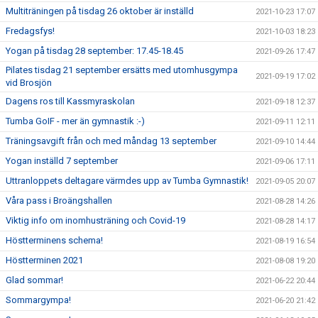
Multiträningen på tisdag 26 oktober är inställd
2021-10-23 17:07
Fredagsfys!
2021-10-03 18:23
Yogan på tisdag 28 september: 17.45-18.45
2021-09-26 17:47
Pilates tisdag 21 september ersätts med utomhusgympa
2021-09-19 17:02
vid Brosjön
Dagens ros till Kassmyraskolan
2021-09-18 12:37
Tumba GoIF - mer än gymnastik :-)
2021-09-11 12:11
Träningsavgift från och med måndag 13 september
2021-09-10 14:44
Yogan inställd 7 september
2021-09-06 17:11
Uttranloppets deltagare värmdes upp av Tumba Gymnastik!
2021-09-05 20:07
Våra pass i Broängshallen
2021-08-28 14:26
Viktig info om inomhusträning och Covid-19
2021-08-28 14:17
Höstterminens schema!
2021-08-19 16:54
Höstterminen 2021
2021-08-08 19:20
Glad sommar!
2021-06-22 20:44
Sommargympa!
2021-06-20 21:42