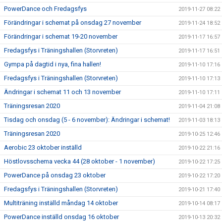
PowerDance och Fredagsfys
2019-11-27 08:22
Förändringar i schemat på onsdag 27 november
2019-11-24 18:52
Förändringar i schemat 19-20 november
2019-11-17 16:57
Fredagsfys i Träningshallen (Storvreten)
2019-11-17 16:51
Gympa på dagtid i nya, fina hallen!
2019-11-10 17:16
Fredagsfys i Träningshallen (Storvreten)
2019-11-10 17:13
Ändringar i schemat 11 och 13 november
2019-11-10 17:11
Träningsresan 2020
2019-11-04 21:08
Tisdag och onsdag (5 - 6 november): Ändringar i schemat!
2019-11-03 18:13
Träningsresan 2020
2019-10-25 12:46
Aerobic 23 oktober inställd
2019-10-22 21:16
Höstlovsschema vecka 44 (28 oktober - 1 november)
2019-10-22 17:25
PowerDance på onsdag 23 oktober
2019-10-22 17:20
Fredagsfys i Träningshallen (Storvreten)
2019-10-21 17:40
Multiträning inställd måndag 14 oktober
2019-10-14 08:17
PowerDance inställd onsdag 16 oktober
2019-10-13 20:32