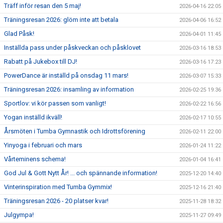
Träff inför resan den 5 maj!
2026-04-16 22:05
Träningsresan 2026: glöm inte att betala
2026-04-06 16:52
Glad Påsk!
2026-04-01 11:45
Inställda pass under påskveckan och påsklovet
2026-03-16 18:53
Rabatt på Jukebox till DJ!
2026-03-16 17:23
PowerDance är inställd på onsdag 11 mars!
2026-03-07 15:33
Träningsresan 2026: insamling av information
2026-02-25 19:36
Sportlov: vi kör passen som vanligt!
2026-02-22 16:56
Yogan inställd ikväll!
2026-02-17 10:55
Årsmöten i Tumba Gymnastik och Idrottsförening
2026-02-11 22:00
Yinyoga i februari och mars
2026-01-24 11:22
Vårteminens schema!
2026-01-04 16:41
God Jul & Gott Nytt År! ... och spännande information!
2025-12-20 14:40
Vinterinspiration med Tumba Gymmix!
2025-12-16 21:40
Träningsresan 2026 - 20 platser kvar!
2025-11-28 18:32
Julgympa!
2025-11-27 09:49