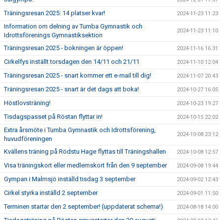
Träningsresan 2025: 14 platser kvar!
2024-11-23 11:23
Information om delning av Tumba Gymnastik och
2024-11-23 11:10
Idrottsförenings Gymnastiksektion
Träningsresan 2025 - bokningen är öppen!
2024-11-16 16:31
Cirkelfys inställt torsdagen den 14/11 och 21/11
2024-11-10 12:04
Träningsresan 2025 - snart kommer ett e-mail till dig!
2024-11-07 20:43
Träningsresan 2025 - snart är det dags att boka!
2024-10-27 16:05
Höstlovsträning!
2024-10-23 19:27
Tisdagspasset på Röstan flyttar in!
2024-10-15 22:02
Extra årsmöte i Tumba Gymnastik och Idrottsförening,
2024-10-08 23:12
huvudföreningen
Kvällens träning på Rödstu Hage flyttas till Träningshallen
2024-10-08 12:57
Visa träningskort eller medlemskort från den 9 september
2024-09-08 19:44
Gympan i Malmsjö inställd tisdag 3 september
2024-09-02 12:43
Cirkel styrka inställd 2 september
2024-09-01 11:50
Terminen startar den 2 september! (uppdaterat schema!)
2024-08-18 14:00