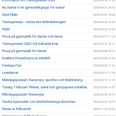
Information om Träningsresan 2023
2023-04-18 21:33
Nu startar vi en gymnastikgrupp för vuxna!
2023-04-07 18:10
Glad Påsk!
2023-04-07 18:04
Träningsresan - missa inte slutbetalningen!
2023-04-02 16:29
Påsk!
2023-03-26 15:20
Prova på gymnastik för damer och herrar
2023-03-19 17:14
Träningsresan 2023: två månader kvar…
2023-03-15 20:17
Prova på gymnastik för herrar!
2023-03-08 20:12
Kvällens PowerDance är inställd!
2023-03-08 10:56
Fredags-Fys!
2023-03-05 17:21
Linedance!
2023-02-19 17:34
Måndagspasset i Kassmyra, sportlov och Multiträning
2023-02-19 17:14
Tisdag 7 februari: Pilates, cirkel och gympapass inställda.
2023-02-06 15:07
Måndagspasset i Kassmyra
2023-02-05 18:16
Tumba Gymnastik och Idrottsförenings årsmöten
2023-02-05 18:15
Resan är fullbokad!
2023-01-23 22:06