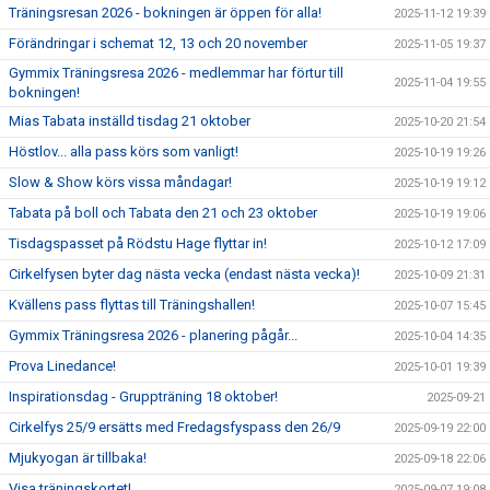
Träningsresan 2026 - bokningen är öppen för alla!
2025-11-12 19:39
Förändringar i schemat 12, 13 och 20 november
2025-11-05 19:37
Gymmix Träningsresa 2026 - medlemmar har förtur till
2025-11-04 19:55
bokningen!
Mias Tabata inställd tisdag 21 oktober
2025-10-20 21:54
Höstlov... alla pass körs som vanligt!
2025-10-19 19:26
Slow & Show körs vissa måndagar!
2025-10-19 19:12
Tabata på boll och Tabata den 21 och 23 oktober
2025-10-19 19:06
Tisdagspasset på Rödstu Hage flyttar in!
2025-10-12 17:09
Cirkelfysen byter dag nästa vecka (endast nästa vecka)!
2025-10-09 21:31
Kvällens pass flyttas till Träningshallen!
2025-10-07 15:45
Gymmix Träningsresa 2026 - planering pågår...
2025-10-04 14:35
Prova Linedance!
2025-10-01 19:39
Inspirationsdag - Gruppträning 18 oktober!
2025-09-21
Cirkelfys 25/9 ersätts med Fredagsfyspass den 26/9
2025-09-19 22:00
Mjukyogan är tillbaka!
2025-09-18 22:06
Visa träningskortet!
2025-09-07 19:08