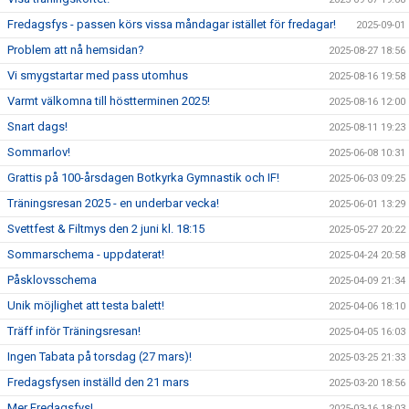
Fredagsfys - passen körs vissa måndagar istället för fredagar!
2025-09-01
Problem att nå hemsidan?
2025-08-27 18:56
Vi smygstartar med pass utomhus
2025-08-16 19:58
Varmt välkomna till höstterminen 2025!
2025-08-16 12:00
Snart dags!
2025-08-11 19:23
Sommarlov!
2025-06-08 10:31
Grattis på 100-årsdagen Botkyrka Gymnastik och IF!
2025-06-03 09:25
Träningsresan 2025 - en underbar vecka!
2025-06-01 13:29
Svettfest & Filtmys den 2 juni kl. 18:15
2025-05-27 20:22
Sommarschema - uppdaterat!
2025-04-24 20:58
Påsklovsschema
2025-04-09 21:34
Unik möjlighet att testa balett!
2025-04-06 18:10
Träff inför Träningsresan!
2025-04-05 16:03
Ingen Tabata på torsdag (27 mars)!
2025-03-25 21:33
Fredagsfysen inställd den 21 mars
2025-03-20 18:56
Mer Fredagsfys!
2025-03-16 18:03