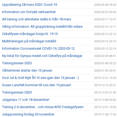
Uppdatering 28 mars 2020: Covid-19
2020-03-28 18:33
Information om fortsatt verksamhet
2020-03-22 09:04
All träning och aktiviteter ställs in från 18 mars
2020-03-17 19:47
Viktig information: All gruppträning inställd tills vidare
2020-03-16 16:11
Cirkelfysen måndagar börjar kl. 19:15
2020-03-15 22:12
Multiträningen på måndagar inställd
2020-03-15 20:15
Information Coronaviruset COVID-19, 2020-03-12
2020-03-12 22:14
Ny lokal för Gympa medel och Cirkelfys på måndagar
2020-02-09 08:41
Träningsresan 2020
2020-01-08 20:22
Vårterminen startar den 13 januari
2020-01-06 23:01
God Jul & Gott Nytt År! Vi ses igen den 13 januari :-)
2019-12-21 14:03
Susan Lanefelt kommer till oss den 19 januari!
2019-12-15 20:21
Träningsresan 2020
2019-12-09 21:40
Julgympa 11 och 18 december!
2019-12-08 09:06
Träning 2-6 december... och missa INTE Fredagsfysen!
2019-12-01 19:00
Juluppvisning lördag 30 november
2019-11-28 17:50