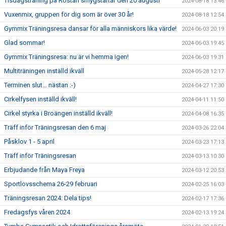
Tisdagsträning på Röstan smygstartar den 20 augusti
2024-08-18 13:46
Vuxenmix, gruppen för dig som är över 30 år!
2024-08-18 12:54
Gymmix Träningsresa dansar för alla människors lika värde!
2024-06-03 20:19
Glad sommar!
2024-06-03 19:45
Gymmix Träningsresa: nu är vi hemma igen!
2024-06-03 19:31
Multiträningen inställd ikväll
2024-05-28 12:17
Terminen slut... nästan :-)
2024-04-27 17:30
Cirkelfysen inställd ikväll!
2024-04-11 11:50
Cirkel styrka i Broängen inställd ikväll!
2024-04-08 16:35
Träff inför Träningsresan den 6 maj
2024-03-26 22:04
Påsklov 1 - 5 april
2024-03-23 17:13
Träff inför Träningsresan
2024-03-13 10:30
Erbjudande från Maya Freya
2024-03-12 20:53
Sportlovsschema 26-29 februari
2024-02-25 16:03
Träningsresan 2024: Dela tips!
2024-02-17 17:36
Fredagsfys våren 2024
2024-02-13 19:24