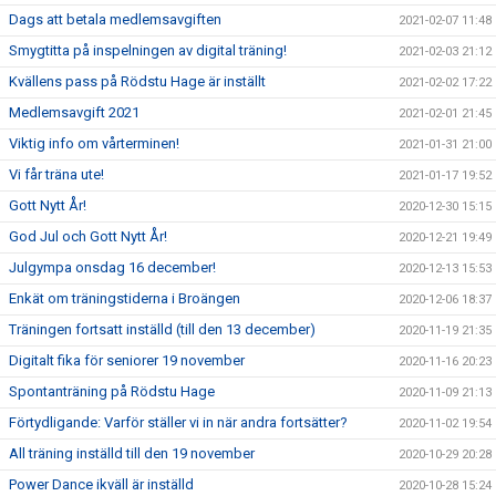
Dags att betala medlemsavgiften
2021-02-07 11:48
Smygtitta på inspelningen av digital träning!
2021-02-03 21:12
Kvällens pass på Rödstu Hage är inställt
2021-02-02 17:22
Medlemsavgift 2021
2021-02-01 21:45
Viktig info om vårterminen!
2021-01-31 21:00
Vi får träna ute!
2021-01-17 19:52
Gott Nytt År!
2020-12-30 15:15
God Jul och Gott Nytt År!
2020-12-21 19:49
Julgympa onsdag 16 december!
2020-12-13 15:53
Enkät om träningstiderna i Broängen
2020-12-06 18:37
Träningen fortsatt inställd (till den 13 december)
2020-11-19 21:35
Digitalt fika för seniorer 19 november
2020-11-16 20:23
Spontanträning på Rödstu Hage
2020-11-09 21:13
Förtydligande: Varför ställer vi in när andra fortsätter?
2020-11-02 19:54
All träning inställd till den 19 november
2020-10-29 20:28
Power Dance ikväll är inställd
2020-10-28 15:24