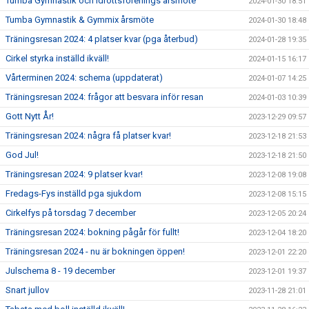
Tumba Gymnastik och Idrottsförenings årsmöte
2024-01-30 18:51
Tumba Gymnastik & Gymmix årsmöte
2024-01-30 18:48
Träningsresan 2024: 4 platser kvar (pga återbud)
2024-01-28 19:35
Cirkel styrka inställd ikväll!
2024-01-15 16:17
Vårterminen 2024: schema (uppdaterat)
2024-01-07 14:25
Träningsresan 2024: frågor att besvara inför resan
2024-01-03 10:39
Gott Nytt År!
2023-12-29 09:57
Träningsresan 2024: några få platser kvar!
2023-12-18 21:53
God Jul!
2023-12-18 21:50
Träningsresan 2024: 9 platser kvar!
2023-12-08 19:08
Fredags-Fys inställd pga sjukdom
2023-12-08 15:15
Cirkelfys på torsdag 7 december
2023-12-05 20:24
Träningsresan 2024: bokning pågår för fullt!
2023-12-04 18:20
Träningsresan 2024 - nu är bokningen öppen!
2023-12-01 22:20
Julschema 8 - 19 december
2023-12-01 19:37
Snart jullov
2023-11-28 21:01