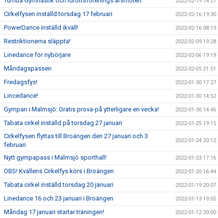
Tumba Gymnastik och Idrottsförenings årsmöten
2022-02-19 14:27
Cirkelfysen inställd torsdag 17 februari
2022-02-16 19:30
PowerDance inställd ikväll!
2022-02-16 08:19
Restriktionerna släppta!
2022-02-09 19:28
Linedance för nybörjare
2022-02-06 19:19
Måndagspassen
2022-02-05 21:51
Fredagsfys!
2022-01-30 17:27
Lincedance!
2022-01-30 14:52
Gympan i Malmsjö: Gratis prova-på ytterligare en vecka!
2022-01-30 14:46
Tabata cirkel inställd på torsdag 27 januari
2022-01-25 19:15
Cirkelfysen flyttas till Broängen den 27 januari och 3
2022-01-24 20:12
februari
Nytt gympapass i Malmsjö sporthall!
2022-01-23 17:16
OBS! Kvällens Cirkelfys körs i Broängen
2022-01-20 16:44
Tabata cirkel inställd torsdag 20 januari
2022-01-19 20:07
Linedance 16 och 23 januari i Broängen
2022-01-13 19:05
Måndag 17 januari startar träningen!
2022-01-12 20:00