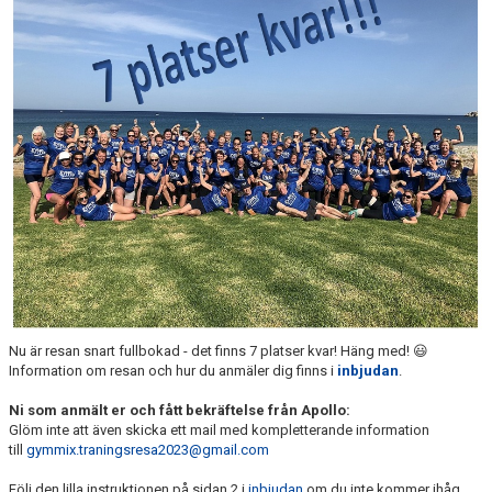
DOKUMENT
TRÄNINGSRESA
TRIVSELREGLER
KONTAKT
VÅRA HALLAR
PRISER
ANMÄLAN
Nu är resan snart fullbokad - det finns 7 platser kvar! Häng med! 😃
Information om resan och hur du anmäler dig finns i
inbjudan
.
Ni som anmält er och fått bekräftelse från Apollo:
Glöm inte att även skicka ett mail med kompletterande information
till
gymmix.traningsresa2023@gmail.com
Följ den lilla instruktionen på sidan 2 i
inbjudan
om du inte kommer ihåg