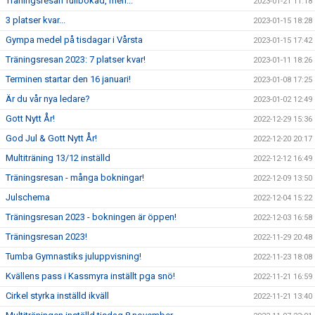
Träningsresan fullbokad, men...
2023-01-21 11:18
3 platser kvar...
2023-01-15 18:28
Gympa medel på tisdagar i Vårsta
2023-01-15 17:42
Träningsresan 2023: 7 platser kvar!
2023-01-11 18:26
Terminen startar den 16 januari!
2023-01-08 17:25
Är du vår nya ledare?
2023-01-02 12:49
Gott Nytt År!
2022-12-29 15:36
God Jul & Gott Nytt År!
2022-12-20 20:17
Multiträning 13/12 inställd
2022-12-12 16:49
Träningsresan - många bokningar!
2022-12-09 13:50
Julschema
2022-12-04 15:22
Träningsresan 2023 - bokningen är öppen!
2022-12-03 16:58
Träningsresan 2023!
2022-11-29 20:48
Tumba Gymnastiks juluppvisning!
2022-11-23 18:08
Kvällens pass i Kassmyra inställt pga snö!
2022-11-21 16:59
Cirkel styrka inställd ikväll
2022-11-21 13:40