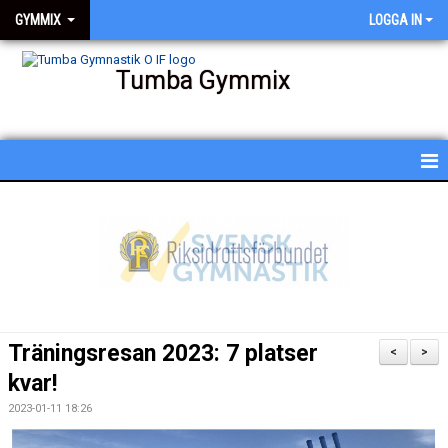
GYMMIX
LOGGA IN
Tumba Gymmix
HEM
NYHETER
KALENDER
SCHEMA
Träningsresan 2023: 7 platser
<
>
BESKRIVNING AV PASSEN
kvar!
2023-01-11 18:26
BILDGALLERI