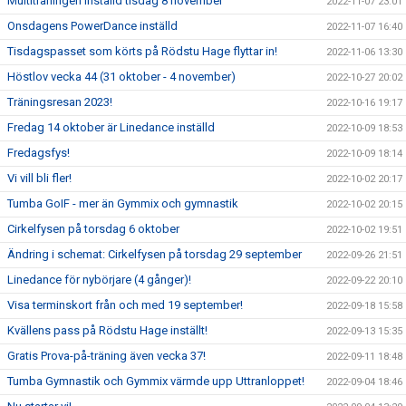
Multiträningen inställd tisdag 8 november
2022-11-07 23:01
Onsdagens PowerDance inställd
2022-11-07 16:40
Tisdagspasset som körts på Rödstu Hage flyttar in!
2022-11-06 13:30
Höstlov vecka 44 (31 oktober - 4 november)
2022-10-27 20:02
Träningsresan 2023!
2022-10-16 19:17
Fredag 14 oktober är Linedance inställd
2022-10-09 18:53
Fredagsfys!
2022-10-09 18:14
Vi vill bli fler!
2022-10-02 20:17
Tumba GoIF - mer än Gymmix och gymnastik
2022-10-02 20:15
Cirkelfysen på torsdag 6 oktober
2022-10-02 19:51
Ändring i schemat: Cirkelfysen på torsdag 29 september
2022-09-26 21:51
Linedance för nybörjare (4 gånger)!
2022-09-22 20:10
Visa terminskort från och med 19 september!
2022-09-18 15:58
Kvällens pass på Rödstu Hage inställt!
2022-09-13 15:35
Gratis Prova-på-träning även vecka 37!
2022-09-11 18:48
Tumba Gymnastik och Gymmix värmde upp Uttranloppet!
2022-09-04 18:46