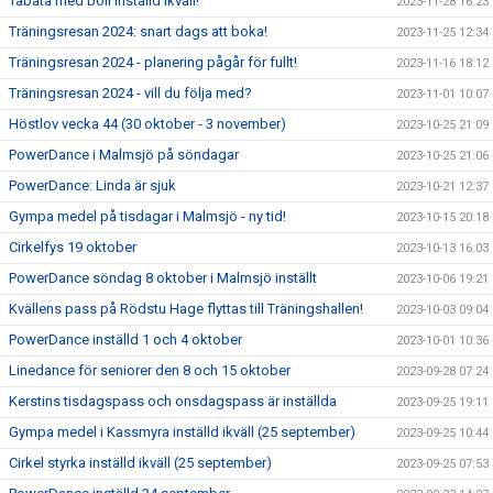
Tabata med boll inställd ikväll!
2023-11-28 16:23
Träningsresan 2024: snart dags att boka!
2023-11-25 12:34
Träningsresan 2024 - planering pågår för fullt!
2023-11-16 18:12
Träningsresan 2024 - vill du följa med?
2023-11-01 10:07
Höstlov vecka 44 (30 oktober - 3 november)
2023-10-25 21:09
PowerDance i Malmsjö på söndagar
2023-10-25 21:06
PowerDance: Linda är sjuk
2023-10-21 12:37
Gympa medel på tisdagar i Malmsjö - ny tid!
2023-10-15 20:18
Cirkelfys 19 oktober
2023-10-13 16:03
PowerDance söndag 8 oktober i Malmsjö inställt
2023-10-06 19:21
Kvällens pass på Rödstu Hage flyttas till Träningshallen!
2023-10-03 09:04
PowerDance inställd 1 och 4 oktober
2023-10-01 10:36
Linedance för seniorer den 8 och 15 oktober
2023-09-28 07:24
Kerstins tisdagspass och onsdagspass är inställda
2023-09-25 19:11
Gympa medel i Kassmyra inställd ikväll (25 september)
2023-09-25 10:44
Cirkel styrka inställd ikväll (25 september)
2023-09-25 07:53