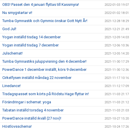
OBS! Passet den 4 januari flyttas till Kassmyra!
2022-01-03 19:07
Nu smygstartar vi!
2022-01-02 18:01
Tumba Gymnastik och Gymmix önskar Gott Nytt År!
2021-12-28 18:29
God Jul!
2021-12-21 21:49
Yogan inställd tisdag 14 december
2021-12-09 14:03
Yogan inställd tisdag 7 december
2021-12-06 10:36
Julschemat!
2021-12-05 14:20
Tumba Gymnastiks juluppvisning den 4 december!
2021-11-30 17:29
PowerDance 1 december inställt, körs 9 december
2021-11-30 12:36
Cirkelfysen inställd måndag 22 november
2021-11-17 10:16
Linedance!
2021-11-12 17:09
Tisdagspasset som körts på Rödstu Hage flyttar in!
2021-11-03 21:17
Förändringar i schemat: yoga
2021-11-03 21:12
Tabatan inställd torsdag 4 november
2021-11-03 21:03
PowerDance inställd ikväll (27 nov)!
2021-10-27 15:20
Höstlovsschema!
2021-10-24 17:26