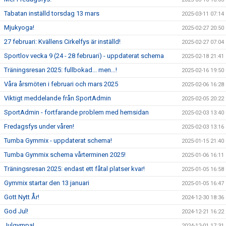
Tabatan inställd torsdag 13 mars
2025-03-11 07:14
Mjukyoga!
2025-02-27 20:50
27 februari: Kvällens Cirkelfys är inställd!
2025-02-27 07:04
Sportlov vecka 9 (24 - 28 februari) - uppdaterat schema
2025-02-18 21:41
Träningsresan 2025: fullbokad... men...!
2025-02-16 19:50
Våra årsmöten i februari och mars 2025
2025-02-06 16:28
Viktigt meddelande från SportAdmin
2025-02-05 20:22
SportAdmin - fortfarande problem med hemsidan
2025-02-03 13:40
Fredagsfys under våren!
2025-02-03 13:16
Tumba Gymmix - uppdaterat schema!
2025-01-15 21:40
Tumba Gymmix schema vårterminen 2025!
2025-01-06 16:11
Träningsresan 2025: endast ett fåtal platser kvar!
2025-01-05 16:58
Gymmix startar den 13 januari
2025-01-05 16:47
Gott Nytt År!
2024-12-30 18:36
God Jul!
2024-12-21 16:22
Julgympa!
2024-12-01 17:31