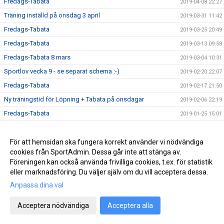
Fredags-Tabata
2019-04-08 22:27
Träning inställd på onsdag 3 april
2019-03-31 11:42
Fredags-Tabata
2019-03-25 20:49
Fredags-Tabata
2019-03-13 09:58
Fredags-Tabata 8 mars
2019-03-04 10:31
Sportlov vecka 9 - se separat schema :-)
2019-02-20 22:07
Fredags-Tabata
2019-02-17 21:50
Ny träningstid för Löpning + Tabata på onsdagar
2019-02-06 22:19
Fredags-Tabata
2019-01-25 15:01
Vårterminen börjar nu!
2019-01-13 17:51
Ny rutin för köp av termins- / träningskort
För att hemsidan ska fungera korrekt använder vi nödvändiga
2018-12-22 16:09
cookies från SportAdmin. Dessa går inte att stänga av.
Vårterminen börjar 14 januari
2018-12-22 16:06
Föreningen kan också använda frivilliga cookies, t.ex. för statistik
eller marknadsföring. Du väljer själv om du vill acceptera dessa.
Anpassa dina val
Cookie-inställningar
Gå till Webbversion
Acceptera nödvändiga
Acceptera alla