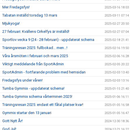
Mer Fredagsfys!
2025-03-16 18:03
Tabatan inställd torsdag 13 mars
2025-03-11 07:14
Mjukyoga!
2025-02-27 20:50
27 februari: Kvällens Cirkelfys är inställd!
2025-02-27 07:04
Sportlov vecka 9 (24 - 28 februari) - uppdaterat schema
2025-02-18 21:41
Träningsresan 2025: fullbokad... men...!
2025-02-16 19:50
Våra årsmöten i februari och mars 2025
2025-02-06 16:28
Viktigt meddelande från SportAdmin
2025-02-05 20:22
SportAdmin - fortfarande problem med hemsidan
2025-02-03 13:40
Fredagsfys under våren!
2025-02-03 13:16
Tumba Gymmix - uppdaterat schema!
2025-01-15 21:40
Tumba Gymmix schema vårterminen 2025!
2025-01-06 16:11
Träningsresan 2025: endast ett fåtal platser kvar!
2025-01-05 16:58
Gymmix startar den 13 januari
2025-01-05 16:47
Gott Nytt År!
2024-12-30 18:36
God Jul!
2024-12-21 16:22