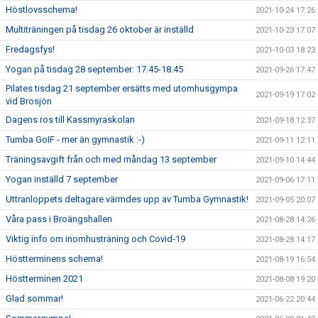
Höstlovsschema!
2021-10-24 17:26
Multiträningen på tisdag 26 oktober är inställd
2021-10-23 17:07
Fredagsfys!
2021-10-03 18:23
Yogan på tisdag 28 september: 17.45-18.45
2021-09-26 17:47
Pilates tisdag 21 september ersätts med utomhusgympa
2021-09-19 17:02
vid Brosjön
Dagens ros till Kassmyraskolan
2021-09-18 12:37
Tumba GoIF - mer än gymnastik :-)
2021-09-11 12:11
Träningsavgift från och med måndag 13 september
2021-09-10 14:44
Yogan inställd 7 september
2021-09-06 17:11
Uttranloppets deltagare värmdes upp av Tumba Gymnastik!
2021-09-05 20:07
Våra pass i Broängshallen
2021-08-28 14:26
Viktig info om inomhusträning och Covid-19
2021-08-28 14:17
Höstterminens schema!
2021-08-19 16:54
Höstterminen 2021
2021-08-08 19:20
Glad sommar!
2021-06-22 20:44