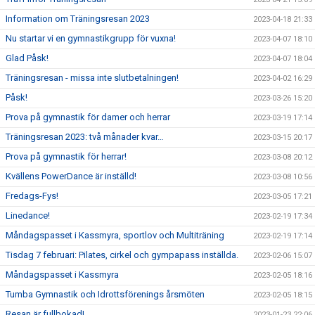
Information om Träningsresan 2023
2023-04-18 21:33
Nu startar vi en gymnastikgrupp för vuxna!
2023-04-07 18:10
Glad Påsk!
2023-04-07 18:04
Träningsresan - missa inte slutbetalningen!
2023-04-02 16:29
Påsk!
2023-03-26 15:20
Prova på gymnastik för damer och herrar
2023-03-19 17:14
Träningsresan 2023: två månader kvar…
2023-03-15 20:17
Prova på gymnastik för herrar!
2023-03-08 20:12
Kvällens PowerDance är inställd!
2023-03-08 10:56
Fredags-Fys!
2023-03-05 17:21
Linedance!
2023-02-19 17:34
Måndagspasset i Kassmyra, sportlov och Multiträning
2023-02-19 17:14
Tisdag 7 februari: Pilates, cirkel och gympapass inställda.
2023-02-06 15:07
Måndagspasset i Kassmyra
2023-02-05 18:16
Tumba Gymnastik och Idrottsförenings årsmöten
2023-02-05 18:15
Resan är fullbokad!
2023-01-23 22:06