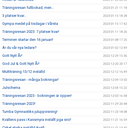
Träningsresan fullbokad, men...
2023-01-21 11:18
3 platser kvar...
2023-01-15 18:28
Gympa medel på tisdagar i Vårsta
2023-01-15 17:42
Träningsresan 2023: 7 platser kvar!
2023-01-11 18:26
Terminen startar den 16 januari!
2023-01-08 17:25
Är du vår nya ledare?
2023-01-02 12:49
Gott Nytt År!
2022-12-29 15:36
God Jul & Gott Nytt År!
2022-12-20 20:17
Multiträning 13/12 inställd
2022-12-12 16:49
Träningsresan - många bokningar!
2022-12-09 13:50
Julschema
2022-12-04 15:22
Träningsresan 2023 - bokningen är öppen!
2022-12-03 16:58
Träningsresan 2023!
2022-11-29 20:48
Tumba Gymnastiks juluppvisning!
2022-11-23 18:08
Kvällens pass i Kassmyra inställt pga snö!
2022-11-21 16:59
Cirkel styrka inställd ikväll
2022-11-21 13:40