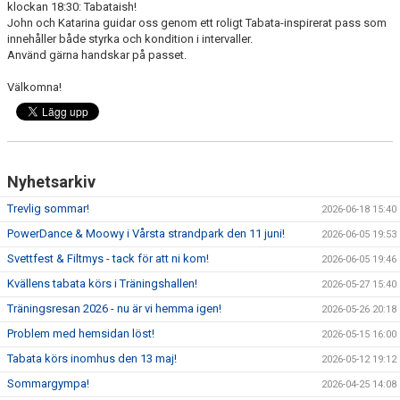
klockan 18:30: Tabataish!
DOKUMENT
John och Katarina guidar oss genom ett roligt Tabata-inspirerat pass som
innehåller både styrka och kondition i intervaller.
TRÄNINGSRESA
Använd gärna handskar på passet.
TRIVSELREGLER
Välkomna!
KONTAKT
VÅRA HALLAR
Nyhetsarkiv
PRISER
Trevlig sommar!
2026-06-18 15:40
PowerDance & Moowy i Vårsta strandpark den 11 juni!
2026-06-05 19:53
ANMÄLAN
Svettfest & Filtmys - tack för att ni kom!
2026-06-05 19:46
Kvällens tabata körs i Träningshallen!
2026-05-27 15:40
Träningsresan 2026 - nu är vi hemma igen!
2026-05-26 20:18
Problem med hemsidan löst!
2026-05-15 16:00
Tabata körs inomhus den 13 maj!
2026-05-12 19:12
Sommargympa!
2026-04-25 14:08