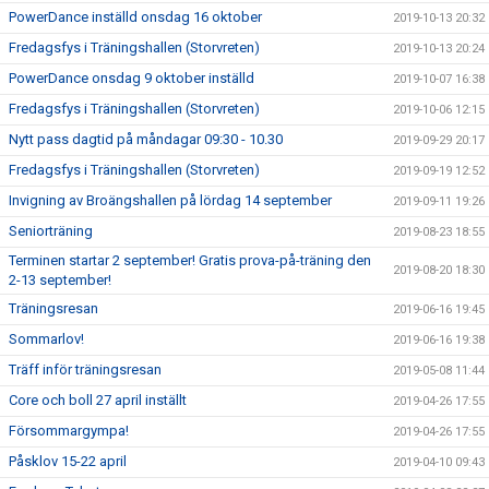
PowerDance inställd onsdag 16 oktober
2019-10-13 20:32
Fredagsfys i Träningshallen (Storvreten)
2019-10-13 20:24
PowerDance onsdag 9 oktober inställd
2019-10-07 16:38
Fredagsfys i Träningshallen (Storvreten)
2019-10-06 12:15
Nytt pass dagtid på måndagar 09:30 - 10.30
2019-09-29 20:17
Fredagsfys i Träningshallen (Storvreten)
2019-09-19 12:52
Invigning av Broängshallen på lördag 14 september
2019-09-11 19:26
Seniorträning
2019-08-23 18:55
Terminen startar 2 september! Gratis prova-på-träning den
2019-08-20 18:30
2-13 september!
Träningsresan
2019-06-16 19:45
Sommarlov!
2019-06-16 19:38
Träff inför träningsresan
2019-05-08 11:44
Core och boll 27 april inställt
2019-04-26 17:55
Försommargympa!
2019-04-26 17:55
Påsklov 15-22 april
2019-04-10 09:43