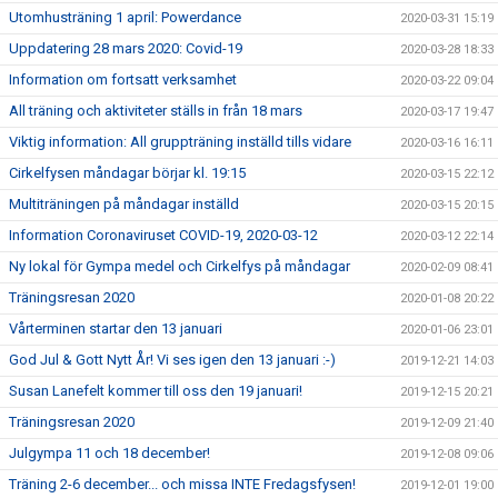
Utomhusträning 1 april: Powerdance
2020-03-31 15:19
Uppdatering 28 mars 2020: Covid-19
2020-03-28 18:33
Information om fortsatt verksamhet
2020-03-22 09:04
All träning och aktiviteter ställs in från 18 mars
2020-03-17 19:47
Viktig information: All gruppträning inställd tills vidare
2020-03-16 16:11
Cirkelfysen måndagar börjar kl. 19:15
2020-03-15 22:12
Multiträningen på måndagar inställd
2020-03-15 20:15
Information Coronaviruset COVID-19, 2020-03-12
2020-03-12 22:14
Ny lokal för Gympa medel och Cirkelfys på måndagar
2020-02-09 08:41
Träningsresan 2020
2020-01-08 20:22
Vårterminen startar den 13 januari
2020-01-06 23:01
God Jul & Gott Nytt År! Vi ses igen den 13 januari :-)
2019-12-21 14:03
Susan Lanefelt kommer till oss den 19 januari!
2019-12-15 20:21
Träningsresan 2020
2019-12-09 21:40
Julgympa 11 och 18 december!
2019-12-08 09:06
Träning 2-6 december... och missa INTE Fredagsfysen!
2019-12-01 19:00