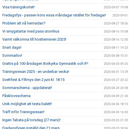
Visa träningskortet!
2025-09-07 19:08
Fredagsfys - passen körs vissa måndagar istället för fredagar!
2025-09-01
Problem att nå hemsidan?
2025-08-27 18:56
Vi smygstartar med pass utomhus
2025-08-16 19:58
Varmt välkomna till höstterminen 2025!
2025-08-16 12:00
Snart dags!
2025-08-11 19:23
Sommarlov!
2025-06-08 10:31
Grattis på 100-årsdagen Botkyrka Gymnastik och IF!
2025-06-03 09:25
Träningsresan 2025 - en underbar vecka!
2025-06-01 13:29
Svettfest & Filtmys den 2 juni kl. 18:15
2025-05-27 20:22
Sommarschema - uppdaterat!
2025-04-24 20:58
Påsklovsschema
2025-04-09 21:34
Unik möjlighet att testa balett!
2025-04-06 18:10
Träff inför Träningsresan!
2025-04-05 16:03
Ingen Tabata på torsdag (27 mars)!
2025-03-25 21:33
Fredagsfysen inställd den 21 mars
2025-03-20 18:56