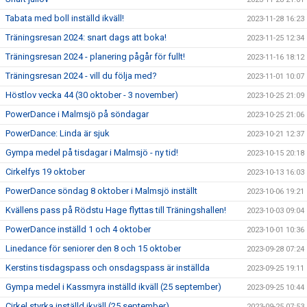
Tabata med boll inställd ikväll!
2023-11-28 16:23
Träningsresan 2024: snart dags att boka!
2023-11-25 12:34
Träningsresan 2024 - planering pågår för fullt!
2023-11-16 18:12
Träningsresan 2024 - vill du följa med?
2023-11-01 10:07
Höstlov vecka 44 (30 oktober - 3 november)
2023-10-25 21:09
PowerDance i Malmsjö på söndagar
2023-10-25 21:06
PowerDance: Linda är sjuk
2023-10-21 12:37
Gympa medel på tisdagar i Malmsjö - ny tid!
2023-10-15 20:18
Cirkelfys 19 oktober
2023-10-13 16:03
PowerDance söndag 8 oktober i Malmsjö inställt
2023-10-06 19:21
Kvällens pass på Rödstu Hage flyttas till Träningshallen!
2023-10-03 09:04
PowerDance inställd 1 och 4 oktober
2023-10-01 10:36
Linedance för seniorer den 8 och 15 oktober
2023-09-28 07:24
Kerstins tisdagspass och onsdagspass är inställda
2023-09-25 19:11
Gympa medel i Kassmyra inställd ikväll (25 september)
2023-09-25 10:44
Cirkel styrka inställd ikväll (25 september)
2023-09-25 07:53