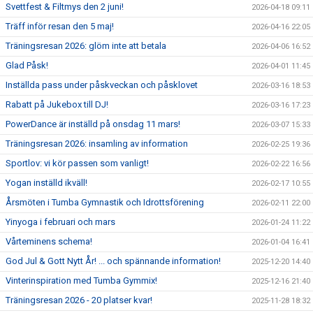
Svettfest & Filtmys den 2 juni!
2026-04-18 09:11
Träff inför resan den 5 maj!
2026-04-16 22:05
Träningsresan 2026: glöm inte att betala
2026-04-06 16:52
Glad Påsk!
2026-04-01 11:45
Inställda pass under påskveckan och påsklovet
2026-03-16 18:53
Rabatt på Jukebox till DJ!
2026-03-16 17:23
PowerDance är inställd på onsdag 11 mars!
2026-03-07 15:33
Träningsresan 2026: insamling av information
2026-02-25 19:36
Sportlov: vi kör passen som vanligt!
2026-02-22 16:56
Yogan inställd ikväll!
2026-02-17 10:55
Årsmöten i Tumba Gymnastik och Idrottsförening
2026-02-11 22:00
Yinyoga i februari och mars
2026-01-24 11:22
Vårteminens schema!
2026-01-04 16:41
God Jul & Gott Nytt År! ... och spännande information!
2025-12-20 14:40
Vinterinspiration med Tumba Gymmix!
2025-12-16 21:40
Träningsresan 2026 - 20 platser kvar!
2025-11-28 18:32