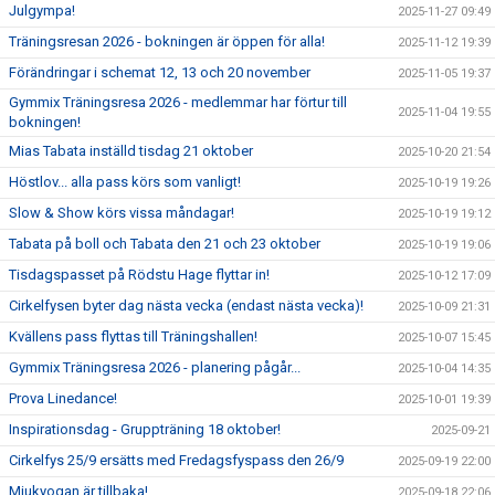
Julgympa!
2025-11-27 09:49
Träningsresan 2026 - bokningen är öppen för alla!
2025-11-12 19:39
Förändringar i schemat 12, 13 och 20 november
2025-11-05 19:37
Gymmix Träningsresa 2026 - medlemmar har förtur till
2025-11-04 19:55
bokningen!
Mias Tabata inställd tisdag 21 oktober
2025-10-20 21:54
Höstlov... alla pass körs som vanligt!
2025-10-19 19:26
Slow & Show körs vissa måndagar!
2025-10-19 19:12
Tabata på boll och Tabata den 21 och 23 oktober
2025-10-19 19:06
Tisdagspasset på Rödstu Hage flyttar in!
2025-10-12 17:09
Cirkelfysen byter dag nästa vecka (endast nästa vecka)!
2025-10-09 21:31
Kvällens pass flyttas till Träningshallen!
2025-10-07 15:45
Gymmix Träningsresa 2026 - planering pågår...
2025-10-04 14:35
Prova Linedance!
2025-10-01 19:39
Inspirationsdag - Gruppträning 18 oktober!
2025-09-21
Cirkelfys 25/9 ersätts med Fredagsfyspass den 26/9
2025-09-19 22:00
Mjukyogan är tillbaka!
2025-09-18 22:06