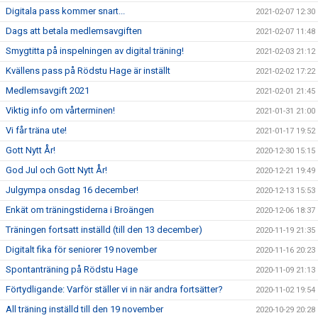
Digitala pass kommer snart...
2021-02-07 12:30
Dags att betala medlemsavgiften
2021-02-07 11:48
Smygtitta på inspelningen av digital träning!
2021-02-03 21:12
Kvällens pass på Rödstu Hage är inställt
2021-02-02 17:22
Medlemsavgift 2021
2021-02-01 21:45
Viktig info om vårterminen!
2021-01-31 21:00
Vi får träna ute!
2021-01-17 19:52
Gott Nytt År!
2020-12-30 15:15
God Jul och Gott Nytt År!
2020-12-21 19:49
Julgympa onsdag 16 december!
2020-12-13 15:53
Enkät om träningstiderna i Broängen
2020-12-06 18:37
Träningen fortsatt inställd (till den 13 december)
2020-11-19 21:35
Digitalt fika för seniorer 19 november
2020-11-16 20:23
Spontanträning på Rödstu Hage
2020-11-09 21:13
Förtydligande: Varför ställer vi in när andra fortsätter?
2020-11-02 19:54
All träning inställd till den 19 november
2020-10-29 20:28