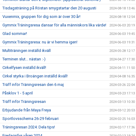
Tisdagsträning på Röstan smygstartar den 20 augusti
2024-08-18 13:46
Vuxenmix, gruppen för dig som är över 30 år!
2024-08-18 12:54
Gymmix Träningsresa dansar för alla människors lika värde!
2024-06-03 20:19
Glad sommar!
2024-06-03 19:45
Gymmix Träningsresa: nu är vi hemma igen!
2024-06-03 19:31
Multiträningen inställd ikväll
2024-05-28 12:17
Terminen slut... nästan :-)
2024-04-27 17:30
Cirkelfysen inställd ikväll!
2024-04-11 11:50
Cirkel styrka i Broängen inställd ikväll!
2024-04-08 16:35
Träff inför Träningsresan den 6 maj
2024-03-26 22:04
Påsklov 1 - 5 april
2024-03-23 17:13
Träff inför Träningsresan
2024-03-13 10:30
Erbjudande från Maya Freya
2024-03-12 20:53
Sportlovsschema 26-29 februari
2024-02-25 16:03
Träningsresan 2024: Dela tips!
2024-02-17 17:36
Fredagsfys våren 2024
2024-02-13 19:24