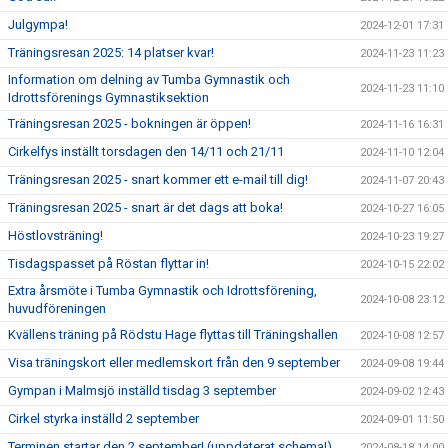
Julgympa!
2024-12-01 17:31
Träningsresan 2025: 14 platser kvar!
2024-11-23 11:23
Information om delning av Tumba Gymnastik och
2024-11-23 11:10
Idrottsförenings Gymnastiksektion
Träningsresan 2025 - bokningen är öppen!
2024-11-16 16:31
Cirkelfys inställt torsdagen den 14/11 och 21/11
2024-11-10 12:04
Träningsresan 2025 - snart kommer ett e-mail till dig!
2024-11-07 20:43
Träningsresan 2025 - snart är det dags att boka!
2024-10-27 16:05
Höstlovsträning!
2024-10-23 19:27
Tisdagspasset på Röstan flyttar in!
2024-10-15 22:02
Extra årsmöte i Tumba Gymnastik och Idrottsförening,
2024-10-08 23:12
huvudföreningen
Kvällens träning på Rödstu Hage flyttas till Träningshallen
2024-10-08 12:57
Visa träningskort eller medlemskort från den 9 september
2024-09-08 19:44
Gympan i Malmsjö inställd tisdag 3 september
2024-09-02 12:43
Cirkel styrka inställd 2 september
2024-09-01 11:50
Terminen startar den 2 september! (uppdaterat schema!)
2024-08-18 14:00