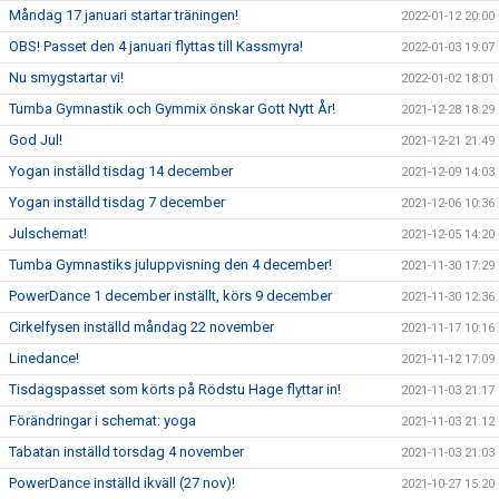
Måndag 17 januari startar träningen!
2022-01-12 20:00
OBS! Passet den 4 januari flyttas till Kassmyra!
2022-01-03 19:07
Nu smygstartar vi!
2022-01-02 18:01
Tumba Gymnastik och Gymmix önskar Gott Nytt År!
2021-12-28 18:29
God Jul!
2021-12-21 21:49
Yogan inställd tisdag 14 december
2021-12-09 14:03
Yogan inställd tisdag 7 december
2021-12-06 10:36
Julschemat!
2021-12-05 14:20
Tumba Gymnastiks juluppvisning den 4 december!
2021-11-30 17:29
PowerDance 1 december inställt, körs 9 december
2021-11-30 12:36
Cirkelfysen inställd måndag 22 november
2021-11-17 10:16
Linedance!
2021-11-12 17:09
Tisdagspasset som körts på Rödstu Hage flyttar in!
2021-11-03 21:17
Förändringar i schemat: yoga
2021-11-03 21:12
Tabatan inställd torsdag 4 november
2021-11-03 21:03
PowerDance inställd ikväll (27 nov)!
2021-10-27 15:20