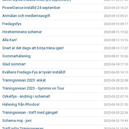
PowerDance inställd 24 september
2023-09-23 14:27
Anmälan och medlemsavgift
2023-09-10 09:21
Fredagsfys
2023-09-10 09:17
Höstterminens schema!
2023-08-15 19:52
Alla Kan!
2023-08-12 13:16
Snart är det dags att börja träna igen!
2023-08-10 17:37
Sommarhälsning
2023-08-01 10:26
Glad sommar!
2023-06-18 17:10
Kvällens Fredags-Fys är tyvärr inställd!
2023-06-09 14:13
Träningsresan 2023: enkät
2023-05-28 22:58
Träningsresan 2023 - Gymmix on Tour
2023-05-28 09:35
Cirkelfys - ändring i schemat!
2023-05-22 07:19
Hälsning från Rhodos!
2023-05-18 21:32
Träningsresan - träff med gänget!
2023-05-03 22:24
Schema maj - juni
2023-04-25 19:44
Träff inför Träningsresan
2023-04-21 15:09