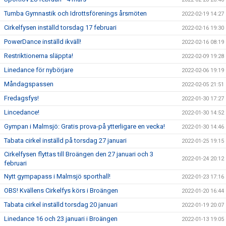
Tumba Gymnastik och Idrottsförenings årsmöten
2022-02-19 14:27
Cirkelfysen inställd torsdag 17 februari
2022-02-16 19:30
PowerDance inställd ikväll!
2022-02-16 08:19
Restriktionerna släppta!
2022-02-09 19:28
Linedance för nybörjare
2022-02-06 19:19
Måndagspassen
2022-02-05 21:51
Fredagsfys!
2022-01-30 17:27
Lincedance!
2022-01-30 14:52
Gympan i Malmsjö: Gratis prova-på ytterligare en vecka!
2022-01-30 14:46
Tabata cirkel inställd på torsdag 27 januari
2022-01-25 19:15
Cirkelfysen flyttas till Broängen den 27 januari och 3
2022-01-24 20:12
februari
Nytt gympapass i Malmsjö sporthall!
2022-01-23 17:16
OBS! Kvällens Cirkelfys körs i Broängen
2022-01-20 16:44
Tabata cirkel inställd torsdag 20 januari
2022-01-19 20:07
Linedance 16 och 23 januari i Broängen
2022-01-13 19:05