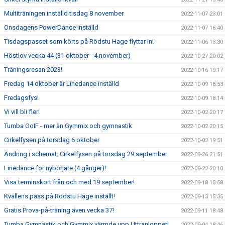
Multiträningen inställd tisdag 8 november
2022-11-07 23:01
Onsdagens PowerDance inställd
2022-11-07 16:40
Tisdagspasset som körts på Rödstu Hage flyttar in!
2022-11-06 13:30
Höstlov vecka 44 (31 oktober - 4 november)
2022-10-27 20:02
Träningsresan 2023!
2022-10-16 19:17
Fredag 14 oktober är Linedance inställd
2022-10-09 18:53
Fredagsfys!
2022-10-09 18:14
Vi vill bli fler!
2022-10-02 20:17
Tumba GoIF - mer än Gymmix och gymnastik
2022-10-02 20:15
Cirkelfysen på torsdag 6 oktober
2022-10-02 19:51
Ändring i schemat: Cirkelfysen på torsdag 29 september
2022-09-26 21:51
Linedance för nybörjare (4 gånger)!
2022-09-22 20:10
Visa terminskort från och med 19 september!
2022-09-18 15:58
Kvällens pass på Rödstu Hage inställt!
2022-09-13 15:35
Gratis Prova-på-träning även vecka 37!
2022-09-11 18:48
Tumba Gymnastik och Gymmix värmde upp Uttranloppet!
2022-09-04 18:46