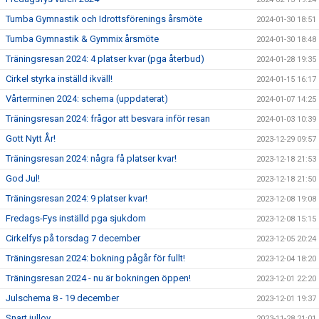
Tumba Gymnastik och Idrottsförenings årsmöte
2024-01-30 18:51
Tumba Gymnastik & Gymmix årsmöte
2024-01-30 18:48
Träningsresan 2024: 4 platser kvar (pga återbud)
2024-01-28 19:35
Cirkel styrka inställd ikväll!
2024-01-15 16:17
Vårterminen 2024: schema (uppdaterat)
2024-01-07 14:25
Träningsresan 2024: frågor att besvara inför resan
2024-01-03 10:39
Gott Nytt År!
2023-12-29 09:57
Träningsresan 2024: några få platser kvar!
2023-12-18 21:53
God Jul!
2023-12-18 21:50
Träningsresan 2024: 9 platser kvar!
2023-12-08 19:08
Fredags-Fys inställd pga sjukdom
2023-12-08 15:15
Cirkelfys på torsdag 7 december
2023-12-05 20:24
Träningsresan 2024: bokning pågår för fullt!
2023-12-04 18:20
Träningsresan 2024 - nu är bokningen öppen!
2023-12-01 22:20
Julschema 8 - 19 december
2023-12-01 19:37
Snart jullov
2023-11-28 21:01