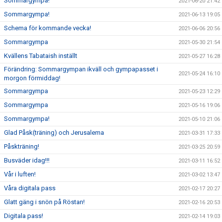
Sommargympa!
2021-06-20 21:42
Sommargympa!
2021-06-13 19:05
Schema för kommande vecka!
2021-06-06 20:56
Sommargympa
2021-05-30 21:54
Kvällens Tabataish inställt
2021-05-27 16:28
Förändring: Sommargympan ikväll och gympapasset i
2021-05-24 16:10
morgon förmiddag!
Sommargympa
2021-05-23 12:29
Sommargympa
2021-05-16 19:06
Sommargympa!
2021-05-10 21:06
Glad Påsk(träning) och Jerusalema
2021-03-31 17:33
Påskträning!
2021-03-25 20:59
Busväder idag!!!
2021-03-11 16:52
Vår i luften!
2021-03-02 13:47
Våra digitala pass
2021-02-17 20:27
Glatt gäng i snön på Röstan!
2021-02-16 20:53
Digitala pass!
2021-02-14 19:03