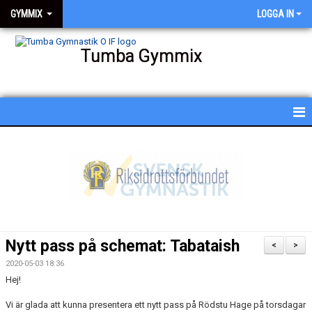
GYMMIX
LOGGA IN
Tumba Gymmix
HEM
NYHETER
KALENDER
SCHEMA
Nytt pass på schemat: Tabataish
<
>
BESKRIVNING AV PASSEN
2020-05-03 18:36
Hej!
BILDGALLERI
Vi är glada att kunna presentera ett nytt pass på Rödstu Hage på torsdagar