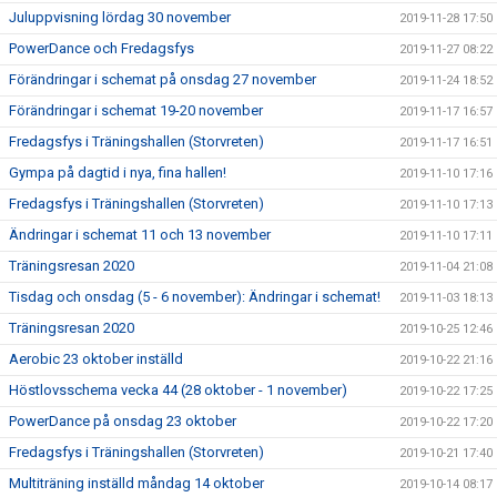
Juluppvisning lördag 30 november
2019-11-28 17:50
PowerDance och Fredagsfys
2019-11-27 08:22
Förändringar i schemat på onsdag 27 november
2019-11-24 18:52
Förändringar i schemat 19-20 november
2019-11-17 16:57
Fredagsfys i Träningshallen (Storvreten)
2019-11-17 16:51
Gympa på dagtid i nya, fina hallen!
2019-11-10 17:16
Fredagsfys i Träningshallen (Storvreten)
2019-11-10 17:13
Ändringar i schemat 11 och 13 november
2019-11-10 17:11
Träningsresan 2020
2019-11-04 21:08
Tisdag och onsdag (5 - 6 november): Ändringar i schemat!
2019-11-03 18:13
Träningsresan 2020
2019-10-25 12:46
Aerobic 23 oktober inställd
2019-10-22 21:16
Höstlovsschema vecka 44 (28 oktober - 1 november)
2019-10-22 17:25
PowerDance på onsdag 23 oktober
2019-10-22 17:20
Fredagsfys i Träningshallen (Storvreten)
2019-10-21 17:40
Multiträning inställd måndag 14 oktober
2019-10-14 08:17