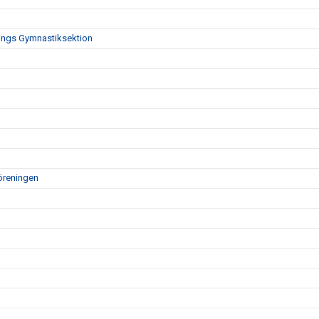
nings Gymnastiksektion
öreningen