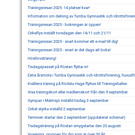
Träningsresan 2025: 14 platser kvar!
Information om delning av Tumba Gymnastik och Idrottsföre
Träningsresan 2025 - bokningen är öppen!
Cirkelfys inställt torsdagen den 14/11 och 21/11
Träningsresan 2025 - snart kommer ett e-mail till dig!
Träningsresan 2025 - snart är det dags att boka!
Höstlovsträning!
Tisdagspasset på Röstan flyttar in!
Extra årsmöte i Tumba Gymnastik och Idrottsförening, huvudf
Kvällens träning på Rödstu Hage flyttas till Träningshallen
Visa träningskort eller medlemskort från den 9 september
Gympan i Malmsjö inställd tisdag 3 september
Cirkel styrka inställd 2 september
Terminen startar den 2 september! (uppdaterat schema!)
Tisdagsträning på Röstan smygstartar den 20 augusti
Vuxenmix, gruppen för dig som är över 30 år!