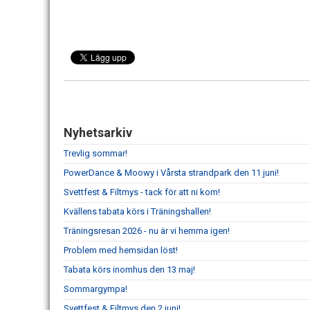
Nyhetsarkiv
Trevlig sommar!
PowerDance & Moowy i Vårsta strandpark den 11 juni!
Svettfest & Filtmys - tack för att ni kom!
Kvällens tabata körs i Träningshallen!
Träningsresan 2026 - nu är vi hemma igen!
Problem med hemsidan löst!
Tabata körs inomhus den 13 maj!
Sommargympa!
Svettfest & Filtmys den 2 juni!