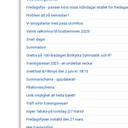
Fredagsfys - passen körs vissa måndagar istället för fredagar
Problem att nå hemsidan?
Vi smygstartar med pass utomhus
Varmt välkomna till höstterminen 2025!
Snart dags!
Sommarlov!
Grattis på 100-årsdagen Botkyrka Gymnastik och IF!
Träningsresan 2025 - en underbar vecka!
Svettfest & Filtmys den 2 juni kl. 18:15
Sommarschema - uppdaterat!
Påsklovsschema
Unik möjlighet att testa balett!
Träff inför Träningsresan!
Ingen Tabata på torsdag (27 mars)!
Fredagsfysen inställd den 21 mars
Mer Fredagsfys!