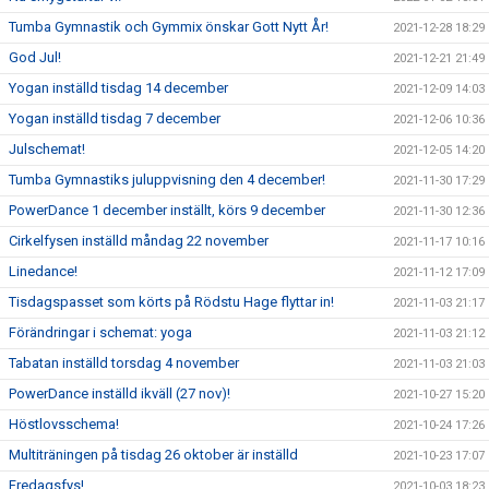
Tumba Gymnastik och Gymmix önskar Gott Nytt År!
2021-12-28 18:29
God Jul!
2021-12-21 21:49
Yogan inställd tisdag 14 december
2021-12-09 14:03
Yogan inställd tisdag 7 december
2021-12-06 10:36
Julschemat!
2021-12-05 14:20
Tumba Gymnastiks juluppvisning den 4 december!
2021-11-30 17:29
PowerDance 1 december inställt, körs 9 december
2021-11-30 12:36
Cirkelfysen inställd måndag 22 november
2021-11-17 10:16
Linedance!
2021-11-12 17:09
Tisdagspasset som körts på Rödstu Hage flyttar in!
2021-11-03 21:17
Förändringar i schemat: yoga
2021-11-03 21:12
Tabatan inställd torsdag 4 november
2021-11-03 21:03
PowerDance inställd ikväll (27 nov)!
2021-10-27 15:20
Höstlovsschema!
2021-10-24 17:26
Multiträningen på tisdag 26 oktober är inställd
2021-10-23 17:07
Fredagsfys!
2021-10-03 18:23