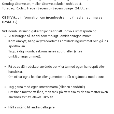
Onsdag: Storvreten, mellan Storvretsskolan och badet.
Torsdag: Rödstu Hage i Segersjö (Segersjövägen 24, Uttran).
OBS! Viktig information om inomhusträning (med anledning av
Covid-19)
Vid inomhusträning gäller följande för att undvika smittspridning:
Vi tillbringar så lite tid som möjligt i omklädningsrummen.
Kom ombytt, häng av ytterkläderna i omklädningsrummet och gå in i
sporthallen.
Tag på dig inomhusskorna inne i sporthallen (inte i
omklädningsrummet).
På pass där redskap används ber vi er ta med egen handsprit eller
handskar.
Om ni har egna hantlar eller gummiband får ni gärna ta med dessa.
Tag gärna med egen stretchmatta (eller en handduk).
Det finns mattor att låna, men tänk på att vissa av dessa mattor även
används av t.ex. elever i skolan.
Håll avstånd till andra deltagare.