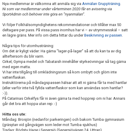
Nya medlemmar är välkomna att anmäla sig via
Anmälan Gruppträning
.
Ni som var medlemmar under vårterminen 2020 får en avisering via
SportAdmin och behöver inte göra en ”nyanmälan”.
Vi följer Folkhälsomyndighetens rekommendationer och tillåter max 50
deltagare per pass. På vissa pass inomhus har vi – av utrymmesskäl – satt
en lägre gräns. Mer info om detta hittar du under
Beskrivning av passen
.
Några tips för utomhusträning:
Om det är kyligt väder: Ha gärna ”lager-på-lager” så att du kan ta av dig
allteftersom du blir varm.
Cirkel, Gympa medel och Tabataish innehåller styrkeövningar så tag gärna
med egen matta.
Vi har inte tillgång till omklädningsrum så kom ombytt och glöm inte
vattenflaskan.
Instruktörerna på måndagspassen hälsar att att ni gärna får ta med hantlar
(eller varför inte två fyllda vattenflaskor som kan användas som hantlar?
:-)).
På Catarinas Cirkelfys får ni även gärna ta med hopprep om ni har. Annars
går det bra att hoppa utan rep :-)
Hitta oss ute:
Måndag: Brosjön (nedanför parkeringen) och bakom Tumba gymnasium
(gräsytan vid gångvägen som leder mot Tumba sjukhus)
Tisdag: Rödstu Hage i Segersjö (Segersjövägen 24, Uttran)