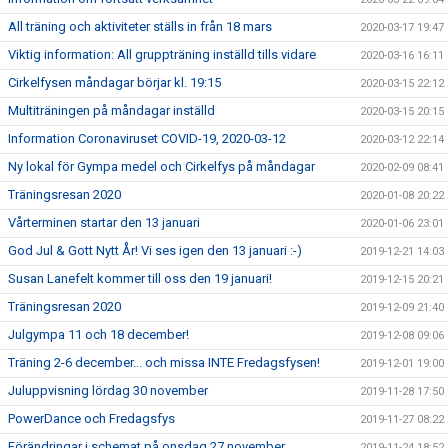
All träning och aktiviteter ställs in från 18 mars
2020-03-17 19:47
Viktig information: All gruppträning inställd tills vidare
2020-03-16 16:11
Cirkelfysen måndagar börjar kl. 19:15
2020-03-15 22:12
Multiträningen på måndagar inställd
2020-03-15 20:15
Information Coronaviruset COVID-19, 2020-03-12
2020-03-12 22:14
Ny lokal för Gympa medel och Cirkelfys på måndagar
2020-02-09 08:41
Träningsresan 2020
2020-01-08 20:22
Vårterminen startar den 13 januari
2020-01-06 23:01
God Jul & Gott Nytt År! Vi ses igen den 13 januari :-)
2019-12-21 14:03
Susan Lanefelt kommer till oss den 19 januari!
2019-12-15 20:21
Träningsresan 2020
2019-12-09 21:40
Julgympa 11 och 18 december!
2019-12-08 09:06
Träning 2-6 december... och missa INTE Fredagsfysen!
2019-12-01 19:00
Juluppvisning lördag 30 november
2019-11-28 17:50
PowerDance och Fredagsfys
2019-11-27 08:22
Förändringar i schemat på onsdag 27 november
2019-11-24 18:52