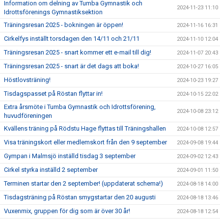
Information om delning av Tumba Gymnastik och
2024-11-23 11:10
Idrottsförenings Gymnastiksektion
Träningsresan 2025 - bokningen är öppen!
2024-11-16 16:31
Cirkelfys inställt torsdagen den 14/11 och 21/11
2024-11-10 12:04
Träningsresan 2025 - snart kommer ett e-mail till dig!
2024-11-07 20:43
Träningsresan 2025 - snart är det dags att boka!
2024-10-27 16:05
Höstlovsträning!
2024-10-23 19:27
Tisdagspasset på Röstan flyttar in!
2024-10-15 22:02
Extra årsmöte i Tumba Gymnastik och Idrottsförening,
2024-10-08 23:12
huvudföreningen
Kvällens träning på Rödstu Hage flyttas till Träningshallen
2024-10-08 12:57
Visa träningskort eller medlemskort från den 9 september
2024-09-08 19:44
Gympan i Malmsjö inställd tisdag 3 september
2024-09-02 12:43
Cirkel styrka inställd 2 september
2024-09-01 11:50
Terminen startar den 2 september! (uppdaterat schema!)
2024-08-18 14:00
Tisdagsträning på Röstan smygstartar den 20 augusti
2024-08-18 13:46
Vuxenmix, gruppen för dig som är över 30 år!
2024-08-18 12:54