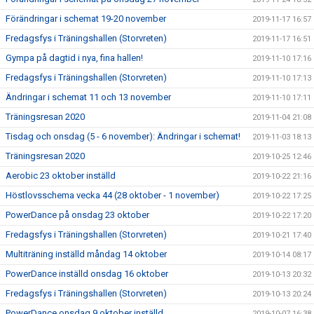
Förändringar i schemat 19-20 november
2019-11-17 16:57
Fredagsfys i Träningshallen (Storvreten)
2019-11-17 16:51
Gympa på dagtid i nya, fina hallen!
2019-11-10 17:16
Fredagsfys i Träningshallen (Storvreten)
2019-11-10 17:13
Ändringar i schemat 11 och 13 november
2019-11-10 17:11
Träningsresan 2020
2019-11-04 21:08
Tisdag och onsdag (5 - 6 november): Ändringar i schemat!
2019-11-03 18:13
Träningsresan 2020
2019-10-25 12:46
Aerobic 23 oktober inställd
2019-10-22 21:16
Höstlovsschema vecka 44 (28 oktober - 1 november)
2019-10-22 17:25
PowerDance på onsdag 23 oktober
2019-10-22 17:20
Fredagsfys i Träningshallen (Storvreten)
2019-10-21 17:40
Multiträning inställd måndag 14 oktober
2019-10-14 08:17
PowerDance inställd onsdag 16 oktober
2019-10-13 20:32
Fredagsfys i Träningshallen (Storvreten)
2019-10-13 20:24
PowerDance onsdag 9 oktober inställd
2019-10-07 16:38