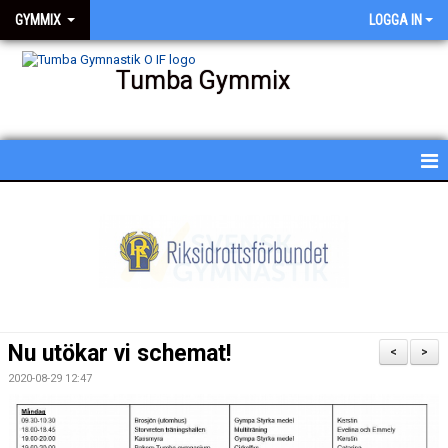
GYMMIX
LOGGA IN
Tumba Gymmix
HEM
NYHETER
KALENDER
SCHEMA
Nu utökar vi schemat!
<
>
BESKRIVNING AV PASSEN
2020-08-29 12:47
BILDGALLERI