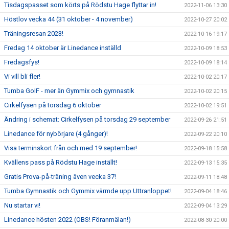
Tisdagspasset som körts på Rödstu Hage flyttar in!
2022-11-06 13:30
Höstlov vecka 44 (31 oktober - 4 november)
2022-10-27 20:02
Träningsresan 2023!
2022-10-16 19:17
Fredag 14 oktober är Linedance inställd
2022-10-09 18:53
Fredagsfys!
2022-10-09 18:14
Vi vill bli fler!
2022-10-02 20:17
Tumba GoIF - mer än Gymmix och gymnastik
2022-10-02 20:15
Cirkelfysen på torsdag 6 oktober
2022-10-02 19:51
Ändring i schemat: Cirkelfysen på torsdag 29 september
2022-09-26 21:51
Linedance för nybörjare (4 gånger)!
2022-09-22 20:10
Visa terminskort från och med 19 september!
2022-09-18 15:58
Kvällens pass på Rödstu Hage inställt!
2022-09-13 15:35
Gratis Prova-på-träning även vecka 37!
2022-09-11 18:48
Tumba Gymnastik och Gymmix värmde upp Uttranloppet!
2022-09-04 18:46
Nu startar vi!
2022-09-04 13:29
Linedance hösten 2022 (OBS! Föranmälan!)
2022-08-30 20:00