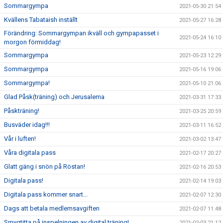
Sommargympa
2021-05-30 21:54
Kvällens Tabataish inställt
2021-05-27 16:28
Förändring: Sommargympan ikväll och gympapasset i
2021-05-24 16:10
morgon förmiddag!
Sommargympa
2021-05-23 12:29
Sommargympa
2021-05-16 19:06
Sommargympa!
2021-05-10 21:06
Glad Påsk(träning) och Jerusalema
2021-03-31 17:33
Påskträning!
2021-03-25 20:59
Busväder idag!!!
2021-03-11 16:52
Vår i luften!
2021-03-02 13:47
Våra digitala pass
2021-02-17 20:27
Glatt gäng i snön på Röstan!
2021-02-16 20:53
Digitala pass!
2021-02-14 19:03
Digitala pass kommer snart...
2021-02-07 12:30
Dags att betala medlemsavgiften
2021-02-07 11:48
Smygtitta på inspelningen av digital träning!
2021-02-03 21:12