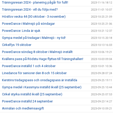
Träningsresan 2024 - planering pågår för fullt!
2023-11-16 18:12
Träningsresan 2024 - vill du följa med?
2023-11-01 10:07
Höstlov vecka 44 (30 oktober - 3 november)
2023-10-25 21:09
PowerDance i Malmsjö på söndagar
2023-10-25 21:06
PowerDance: Linda är sjuk
2023-10-21 12:37
Gympa medel på tisdagar i Malmsjö - ny tid!
2023-10-15 20:18
Cirkelfys 19 oktober
2023-10-13 16:03
PowerDance söndag 8 oktober i Malmsjö inställt
2023-10-06 19:21
Kvällens pass på Rödstu Hage flyttas till Träningshallen!
2023-10-03 09:04
PowerDance inställd 1 och 4 oktober
2023-10-01 10:36
Linedance för seniorer den 8 och 15 oktober
2023-09-28 07:24
Kerstins tisdagspass och onsdagspass är inställda
2023-09-25 19:11
Gympa medel i Kassmyra inställd ikväll (25 september)
2023-09-25 10:44
Cirkel styrka inställd ikväll (25 september)
2023-09-25 07:53
PowerDance inställd 24 september
2023-09-23 14:27
Anmälan och medlemsavgift
2023-09-10 09:21