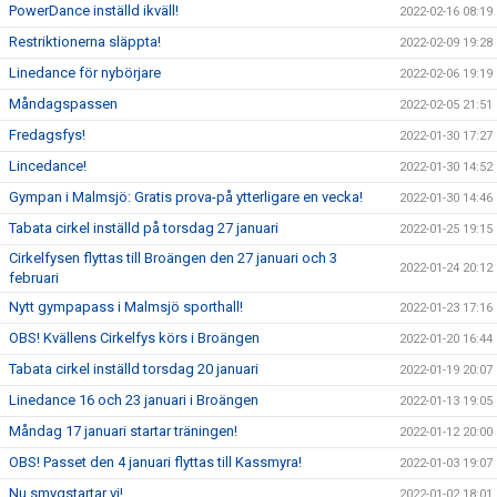
PowerDance inställd ikväll!
2022-02-16 08:19
Restriktionerna släppta!
2022-02-09 19:28
Linedance för nybörjare
2022-02-06 19:19
Måndagspassen
2022-02-05 21:51
Fredagsfys!
2022-01-30 17:27
Lincedance!
2022-01-30 14:52
Gympan i Malmsjö: Gratis prova-på ytterligare en vecka!
2022-01-30 14:46
Tabata cirkel inställd på torsdag 27 januari
2022-01-25 19:15
Cirkelfysen flyttas till Broängen den 27 januari och 3
2022-01-24 20:12
februari
Nytt gympapass i Malmsjö sporthall!
2022-01-23 17:16
OBS! Kvällens Cirkelfys körs i Broängen
2022-01-20 16:44
Tabata cirkel inställd torsdag 20 januari
2022-01-19 20:07
Linedance 16 och 23 januari i Broängen
2022-01-13 19:05
Måndag 17 januari startar träningen!
2022-01-12 20:00
OBS! Passet den 4 januari flyttas till Kassmyra!
2022-01-03 19:07
Nu smygstartar vi!
2022-01-02 18:01