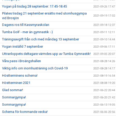
Yogan på tisdag 28 september: 17.45-18.45
2021-09-26 17:47
Pilates tisdag 21 september ersätts med utomhusgympa
2021-09-19 17:02
vid Brosjön
Dagens ros till Kassmyraskolan
2021-09-18 12:37
Tumba GoIF - mer än gymnastik :-)
2021-09-11 12:11
Träningsavgift från och med måndag 13 september
2021-09-10 14:44
Yogan inställd 7 september
2021-09-06 17:11
Uttranloppets deltagare värmdes upp av Tumba Gymnastik!
2021-09-05 20:07
Våra pass i Broängshallen
2021-08-28 14:26
Viktig info om inomhusträning och Covid-19
2021-08-28 14:17
Höstterminens schema!
2021-08-19 16:54
Höstterminen 2021
2021-08-08 19:20
Glad sommar!
2021-06-22 20:44
Sommargympa!
2021-06-20 21:42
Sommargympa!
2021-06-13 19:05
Schema för kommande vecka!
2021-06-06 20:56