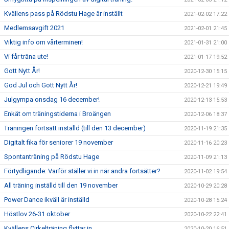
Kvällens pass på Rödstu Hage är inställt
2021-02-02 17:22
Medlemsavgift 2021
2021-02-01 21:45
Viktig info om vårterminen!
2021-01-31 21:00
Vi får träna ute!
2021-01-17 19:52
Gott Nytt År!
2020-12-30 15:15
God Jul och Gott Nytt År!
2020-12-21 19:49
Julgympa onsdag 16 december!
2020-12-13 15:53
Enkät om träningstiderna i Broängen
2020-12-06 18:37
Träningen fortsatt inställd (till den 13 december)
2020-11-19 21:35
Digitalt fika för seniorer 19 november
2020-11-16 20:23
Spontanträning på Rödstu Hage
2020-11-09 21:13
Förtydligande: Varför ställer vi in när andra fortsätter?
2020-11-02 19:54
All träning inställd till den 19 november
2020-10-29 20:28
Power Dance ikväll är inställd
2020-10-28 15:24
Höstlov 26-31 oktober
2020-10-22 22:41
Kvällens Cirkelträning flyttar in
2020-10-20 16:51