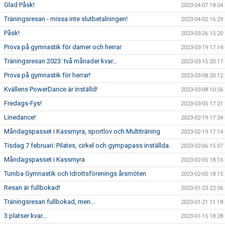
Glad Påsk!
2023-04-07 18:04
Träningsresan - missa inte slutbetalningen!
2023-04-02 16:29
Påsk!
2023-03-26 15:20
Prova på gymnastik för damer och herrar
2023-03-19 17:14
Träningsresan 2023: två månader kvar…
2023-03-15 20:17
Prova på gymnastik för herrar!
2023-03-08 20:12
Kvällens PowerDance är inställd!
2023-03-08 10:56
Fredags-Fys!
2023-03-05 17:21
Linedance!
2023-02-19 17:34
Måndagspasset i Kassmyra, sportlov och Multiträning
2023-02-19 17:14
Tisdag 7 februari: Pilates, cirkel och gympapass inställda.
2023-02-06 15:07
Måndagspasset i Kassmyra
2023-02-05 18:16
Tumba Gymnastik och Idrottsförenings årsmöten
2023-02-05 18:15
Resan är fullbokad!
2023-01-23 22:06
Träningsresan fullbokad, men...
2023-01-21 11:18
3 platser kvar...
2023-01-15 18:28