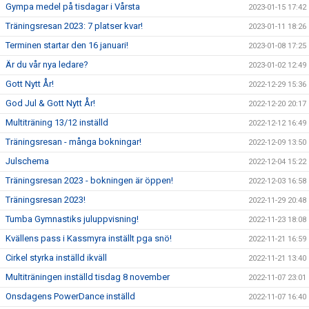
Gympa medel på tisdagar i Vårsta
2023-01-15 17:42
Träningsresan 2023: 7 platser kvar!
2023-01-11 18:26
Terminen startar den 16 januari!
2023-01-08 17:25
Är du vår nya ledare?
2023-01-02 12:49
Gott Nytt År!
2022-12-29 15:36
God Jul & Gott Nytt År!
2022-12-20 20:17
Multiträning 13/12 inställd
2022-12-12 16:49
Träningsresan - många bokningar!
2022-12-09 13:50
Julschema
2022-12-04 15:22
Träningsresan 2023 - bokningen är öppen!
2022-12-03 16:58
Träningsresan 2023!
2022-11-29 20:48
Tumba Gymnastiks juluppvisning!
2022-11-23 18:08
Kvällens pass i Kassmyra inställt pga snö!
2022-11-21 16:59
Cirkel styrka inställd ikväll
2022-11-21 13:40
Multiträningen inställd tisdag 8 november
2022-11-07 23:01
Onsdagens PowerDance inställd
2022-11-07 16:40