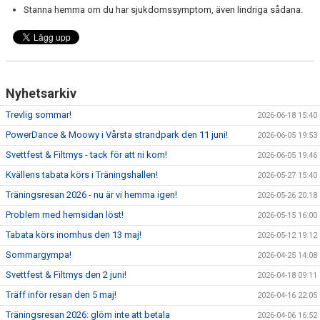
Stanna hemma om du har sjukdomssymptom, även lindriga sådana.
Nyhetsarkiv
Trevlig sommar!
2026-06-18 15:40
PowerDance & Moowy i Vårsta strandpark den 11 juni!
2026-06-05 19:53
Svettfest & Filtmys - tack för att ni kom!
2026-06-05 19:46
Kvällens tabata körs i Träningshallen!
2026-05-27 15:40
Träningsresan 2026 - nu är vi hemma igen!
2026-05-26 20:18
Problem med hemsidan löst!
2026-05-15 16:00
Tabata körs inomhus den 13 maj!
2026-05-12 19:12
Sommargympa!
2026-04-25 14:08
Svettfest & Filtmys den 2 juni!
2026-04-18 09:11
Träff inför resan den 5 maj!
2026-04-16 22:05
Träningsresan 2026: glöm inte att betala
2026-04-06 16:52