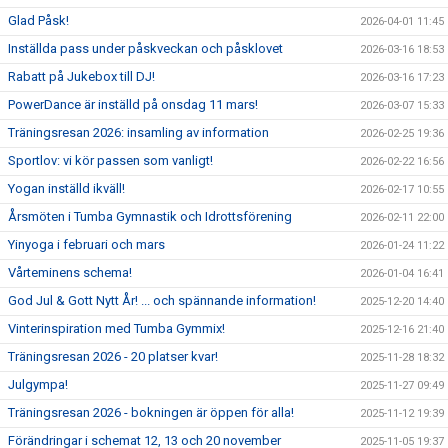
Glad Påsk!
2026-04-01 11:45
Inställda pass under påskveckan och påsklovet
2026-03-16 18:53
Rabatt på Jukebox till DJ!
2026-03-16 17:23
PowerDance är inställd på onsdag 11 mars!
2026-03-07 15:33
Träningsresan 2026: insamling av information
2026-02-25 19:36
Sportlov: vi kör passen som vanligt!
2026-02-22 16:56
Yogan inställd ikväll!
2026-02-17 10:55
Årsmöten i Tumba Gymnastik och Idrottsförening
2026-02-11 22:00
Yinyoga i februari och mars
2026-01-24 11:22
Vårteminens schema!
2026-01-04 16:41
God Jul & Gott Nytt År! ... och spännande information!
2025-12-20 14:40
Vinterinspiration med Tumba Gymmix!
2025-12-16 21:40
Träningsresan 2026 - 20 platser kvar!
2025-11-28 18:32
Julgympa!
2025-11-27 09:49
Träningsresan 2026 - bokningen är öppen för alla!
2025-11-12 19:39
Förändringar i schemat 12, 13 och 20 november
2025-11-05 19:37