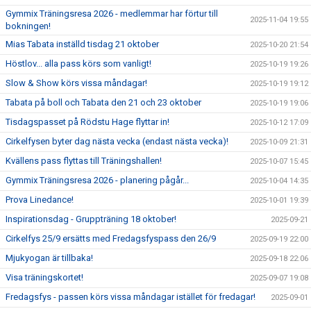
Gymmix Träningsresa 2026 - medlemmar har förtur till
2025-11-04 19:55
bokningen!
Mias Tabata inställd tisdag 21 oktober
2025-10-20 21:54
Höstlov... alla pass körs som vanligt!
2025-10-19 19:26
Slow & Show körs vissa måndagar!
2025-10-19 19:12
Tabata på boll och Tabata den 21 och 23 oktober
2025-10-19 19:06
Tisdagspasset på Rödstu Hage flyttar in!
2025-10-12 17:09
Cirkelfysen byter dag nästa vecka (endast nästa vecka)!
2025-10-09 21:31
Kvällens pass flyttas till Träningshallen!
2025-10-07 15:45
Gymmix Träningsresa 2026 - planering pågår...
2025-10-04 14:35
Prova Linedance!
2025-10-01 19:39
Inspirationsdag - Gruppträning 18 oktober!
2025-09-21
Cirkelfys 25/9 ersätts med Fredagsfyspass den 26/9
2025-09-19 22:00
Mjukyogan är tillbaka!
2025-09-18 22:06
Visa träningskortet!
2025-09-07 19:08
Fredagsfys - passen körs vissa måndagar istället för fredagar!
2025-09-01